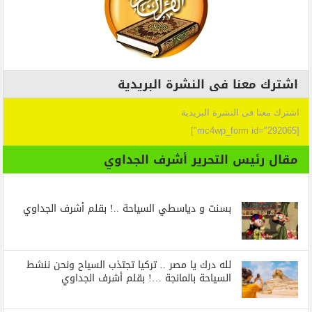
اشترك معنا فى النشرة البريدية
اشترك معنا فى النشرة البريدية
[mc4wp_form id="292065"]
مقال رئيس التحرير أشرف الجداوي
بسنت و دياسطي السياحة ..! بقلم أشرف الجداوي
لله درك يا مصر .. تركيا تجتذب السياح ونحن ننشط
السياحة بالمانجة …! بقلم أشرف الجداوي