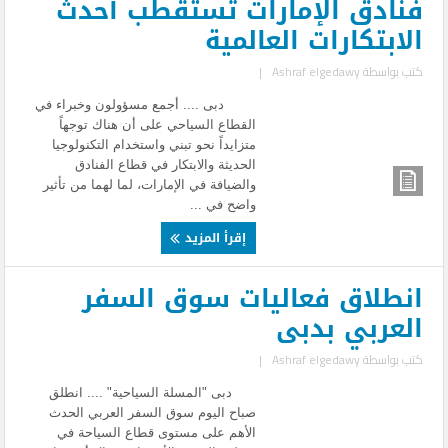
فنادق الإمارات تستقطب أحدث
الابتكارات العالمية
كتب بواسطة
Ashraf elgedawy
|
دبى .... أجمع مسؤولون وخبراء في
القطاع السياحي على أن هناك توجهاً
متزايداً نحو تبني واستخدام التكنولوجيا
الحديثة والابتكار في قطاع الفنادق
والضيافة في الإمارات، لما لهما من تأثير
واضح في ...
إقرأ المزيد
انطلاق فعاليات سوق السفر
العربي بدبى
كتب بواسطة
Ashraf elgedawy
|
دبى "المسلة السياحية" .... انطلق
صباح اليوم سوق السفر العربي الحدث
الأهم على مستوى قطاع السياحة في