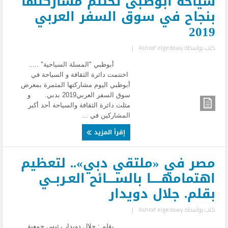
سياحة أبوظبى تختتم مشاركتها
بنجاح في سوق السفر العربي
2019
كتب بواسطة
Ashraf elgedawy
|
أبوظبي "المسلة السياحية" .....
اختتمت دائرة الثقافة و السياحة في
أبوظبي اليوم مشاركتها المثمرة بمعرض
سوق السفر العربي2019 بدبي. و
مثلت دائرة الثقافة والسياحة أحد أكبر
المشاركين في ...
إقرأ المزيد
مصر في «ملتقي دبي».. لتعظيم
اهتمامهـــــا بالســــائح العـربــي
بقلم. جلال دويدار
كتب بواسطة
Ashraf elgedawy
|
بقلم : جلال دويدار رئيس جمعية