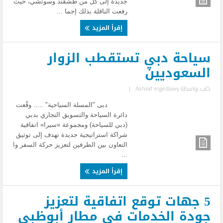
جديدة إلى كل من طشقند وسوتشي، حيث
رفعت الناقلة بذلك إجما ...
إقرأ المزيد
سياحة دبي تستقطب الزوار
السعوديين
كتب بواسطة
Ashraf elgedawy
|
دبى "المسلة السياحية" ..... وقّعت
دائرة السياحة والتسويق التجاري بدبي
(دبي للسياحة) ومجموعة «سيرا» اتفاقية
شراكة استراتيجية جديدة تهدف إلى توثيق
التعاون بين الطرفين لتعزيز حركة السفر وا
...
إقرأ المزيد
5 جهات توقع اتفاقية لتعزيز
جودة الخدمات فى مطار أبوظبي