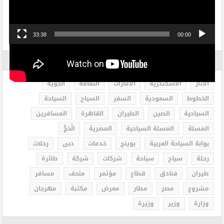
33:38
00:00
الاكثر بحثاً
الاثار
الاسكندرية
الامارات
الثقافة
الجوية
الخطوط
السعودية
السفر
السياح
السياحة
السياحية
الصين
الطيران
القاهرة
المسافرين
المسلة
المسلة السياحية
المصرية
الْحَجُّ
بوابة السياحة العربية
بوينج
خدمات
دبى
رحلات
رحلة
سياح
سياحة
شركات
شركة
طائرة
طيران
فنادق
قطاع
مؤتمر
متحف
مسافر
مشروع
مصر
مطار
معرض
مكتبة
مهرجان
وزارة
وزير
وزيرة