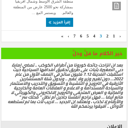
منطقة الشرق الأوسط وشمال أفريقيا
بمشاركة نحو 2500 عارض من المنطقة
والعالم. ويستمر المع ...
إقرأ المزيد
»
›
7
6
5
4
3
2
1
‹
خير الكلام ما قلَّ ودلَّ
بعد ان انزاحت جائحة كورونا من أطراف الكوكب .. تمضي إمارة
دبي الصغيرة بثبات على طريق تحقيق أهدافها السياحية حيث
استقبلت المدينة 7.12 مليون سائح في النصف الأول من عام
2022… دون تغيير وزير ولا غفير .. وبدون شلة المستشارين
الأزرقية في الترويج و التنشيط و التسويق والتدريب والاستثمار
والسياحة المستدامة و الاعلام و العلاقات العامة والخارجية
والمالية و العرض المتحفي والترويج الالكتروني والكهربائي لا
مانع أيضا … فهل نراجع أنفسنا جادين أم نظل ” محلك سر ”
والأرقام لا تكذب ، ونعتقد ان الجديد … لاريب لآت بما لم تستطعه
الأوائل .. أفيقوا يرحمكم الله
الإعلان