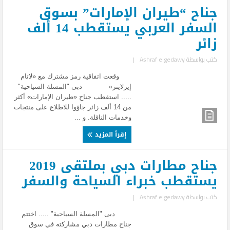
جناح “طيران الإمارات” بسوق
السفر العربي يستقطب 14 ألف
زائر
كتب بواسطة
Ashraf elgedawy
|
وقعت اتفاقية رمز مشترك مع «لاتام
إيرلاينز» دبى "المسلة السياحية"
..... استقطب جناح «طيران الإمارات» أكثر
من 14 ألف زائر جاؤوا للاطلاع على منتجات
وخدمات الناقلة. و ...
إقرأ المزيد
جناح مطارات دبي بملتقى 2019
يستقطب خبراء السياحة والسفر
كتب بواسطة
Ashraf elgedawy
|
دبى "المسلة السياحية" ..... اختتم
جناح مطارات دبي مشاركته في سوق