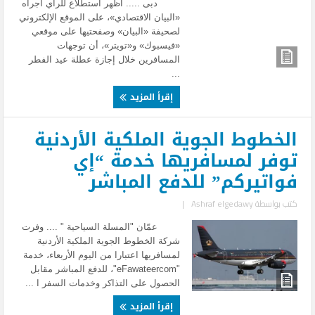
دبى ..... أظهر استطلاع للرأي أجراه
«البيان الاقتصادي»، على الموقع الإلكتروني
لصحيفة «البيان» وصفحتيها على موقعي
«فيسبوك» و«تويتر»، أن توجهات
المسافرين خلال إجازة عطلة عيد الفطر
...
إقرأ المزيد
الخطوط الجوية الملكية الأردنية
توفر لمسافريها خدمة “إي
فواتيركم” للدفع المباشر
كتب بواسطة
Ashraf elgedawy
|
عمّان "المسلة السياحية " .... وفرت
شركة الخطوط الجوية الملكية الأردنية
لمسافريها اعتبارا من اليوم الأربعاء، خدمة
"eFawateercom"، للدفع المباشر مقابل
الحصول على التذاكر وخدمات السفر ا ...
إقرأ المزيد