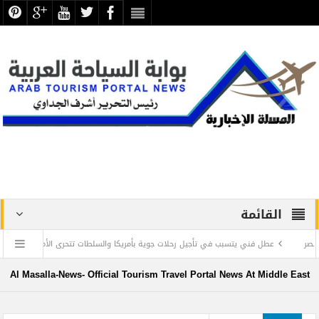
القائمة
فني يتسبب في تأجيل رحلات جوية بأمريكا والسلطات تتحرى الأمر والأسباب غامضة
مطا
 2023 بالآثاريين العرب
“كايسيد” : الإعلام شريك أساسي في بناء السلام 
Al Masalla-News- Official Tourism Travel Portal News At Middle East