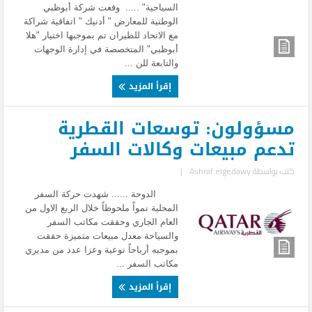
السياحية" ..... وقعت شركة أبوظبي
الوطنية للمعارض " أدنيك " اتفاقية شراكة
مع الاتحاد للطيران تم بموجبها اختيار "هلا
أبوظبي" المتخصصة في إدارة الوجهات
والتابعة للن ...
إقرأ المزيد
مسؤولون: توسعات القطرية
تدعم مبيعات وكالات السفر
كتب بواسطة
Ashraf elgedawy
|
الدوحة ...... شهدت حركة السفر
المحلية نمواً ملحوظاً خلال الربع الاول من
العام الجاري وحققت مكاتب السفر
والسياحة معدل مبيعات متميزة حققت
بموجبه أرباحاً نوعية وعزا عدد من مديري
مكاتب السفر ...
إقرأ المزيد