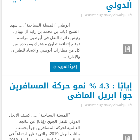
الدولي
كتب بواسطة
Ashraf elgedawy
|
أبوظبي "المسلة السياحية" .... شهد
الشيخ ذياب بن محمد بن زايد آل نهيان،
رئيس دائرة النقل في أبوظبي مراسم
توقيع إتفاقية تعاون مشترك وموحده بين
كل من مطارات أبوظبي والاتحاد للطيران
والإدارة ...
إقرأ المزيد
إياتا : 4.3 % نمو حركة المسافرين
جواً ابريل الماضى
كتب بواسطة
Ashraf elgedawy
|
"المسلة السياحية" ..... كشف الاتحاد
الدولي للنقل الجوي (إياتا) عن نتائجه
العالمية لحركة المسافرين جواً بحسب
بيانات أبريل 2019، والتي تظهر ارتفاعاً في