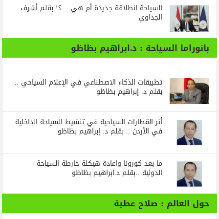
السياحة انطلاقة جديدة أم هي …؟! بقلم أشرف
الجداوي
بانوراما السياحة : د.ابراهيم بظاظو
تطبيقات الذكاء الاصطناعي في الإعلام السياحي ..
بقلم د. إبراهيم بظاظو
أثر القطارات السياحية في تنشيط السياحة الداخلية
في الأردن .. بقلم د. إبراهيم بظاظو
ما بعد كورونا واعادة هيكلة خارطة السياحة
الدولية…بقلم د.ابراهيم بظاظو
حول العالم : صلاح عطية