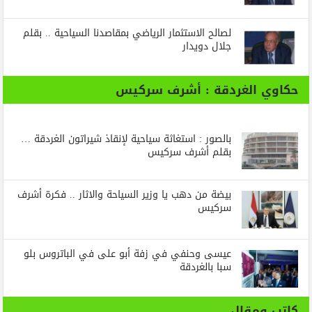
لصالح الاستثمار الرياضي بمقاصدنا السياحية .. بقلم
جلال دويدار
حكاوي الغردقة : أشرف سركيس
بالصور : استغاثة سياحية لإنقاذ شيراتون الغردقة …
بقلم أشرف سركيس
بيضة من دهب يا وزير السياحة والاثار .. فكرة أشرف
سركيس
عيسى وحنفي في زفة أبو على في الباتروس بلو
سبا بالغردقة
كاتب ومقال