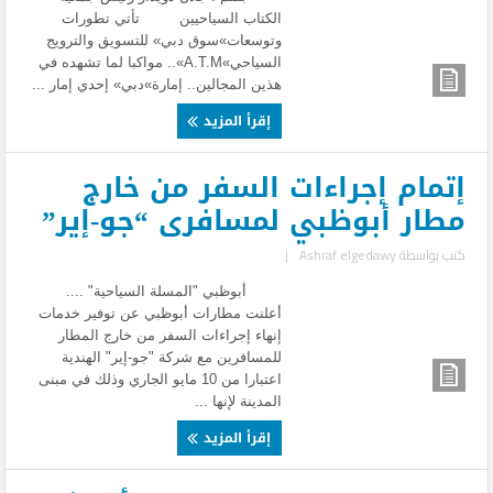
الكتاب السياحيين تأتي تطورات
وتوسعات»سوق دبي» للتسويق والترويج
السياحي»A.T.M».. مواكبا لما تشهده في
هذين المجالين.. إمارة»دبي» إحدي إمار ...
إقرأ المزيد
إتمام إجراءات السفر من خارج
مطار أبوظبي لمسافرى “جو-إير”
كتب بواسطة
Ashraf elgedawy
|
أبوظبي "المسلة السياحية" ....
أعلنت مطارات أبوظبي عن توفير خدمات
إنهاء إجراءات السفر من خارج المطار
للمسافرين مع شركة "جو-إير" الهندية
اعتبارا من 10 مايو الجاري وذلك في مبنى
المدينة لإنها ...
إقرأ المزيد