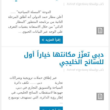
كتب بواسطة
Ashraf elgedawy
|
الدوحة "المسلة السياحية" .....
أعلن مطار حمد الدولي أنه أطلق المرحلة
الثانية من برنامجه المتطور "المطار
الذكي" من خلال الاستعانة بتقنيات التعرف
على الوجه عبر البيانات الحيوي ...
إقرأ المزيد
دبي تعزّز مكانتها خياراً أول
للسائح الخليجي
كتب بواسطة
Ashraf elgedawy
|
عبر إطلاق حملات ترويجية وشراكات
تجارية دبى ...... تكثف دائرة
السياحة والتسويق التجاري في دبي،
جهودها لاستقطاب السائح الخليجي، في
إطار رؤية الدائرة، التي تستهدف توسيع ح
...