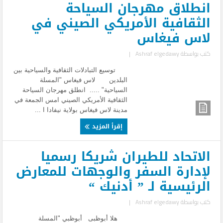
انطلاق مهرجان السياحة
الثقافية الأمريكي الصيني في
لاس فيغاس
كتب بواسطة
Ashraf elgedawy
|
توسيع التبادلات الثقافية والسياحية بين
البلدين لاس فيغاس "المسلة
السياحية" ..... انطلق مهرجان السياحة
الثقافية الأمريكي الصيني امس الجمعة في
مدينة لاس فيغاس بولاية نيفادا ا ...
إقرأ المزيد
الاتحاد للطيران شريكا رسميا
لإدارة السفر والوجهات للمعارض
الرئيسية لـ ” أدنيك “
كتب بواسطة
Ashraf elgedawy
|
هلا أبوظبى أبوظبي "المسلة