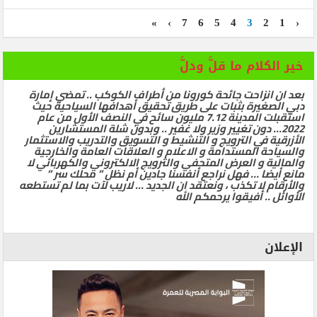
»
›
7
6
5
4
3
2
1
‹
خير الكلام ما قلَّ ودلَّ
بعد ان انزاحت جائحة كورونا من أطراف الكوكب .. تمضي إمارة
دبي الصغيرة بثبات على طريق تحقيق أهدافها السياحية حيث
استقبلت المدينة 7.12 مليون سائح في النصف الأول من عام
2022… دون تغيير وزير ولا غفير .. وبدون شلة المستشارين
الأزرقية في الترويج و التنشيط و التسويق والتدريب والاستثمار
والسياحة المستدامة و الاعلام و العلاقات العامة والخارجية
والمالية و العرض المتحفي والترويج الالكتروني والكهربائي لا
مانع أيضا … فهل نراجع أنفسنا جادين أم نظل ” محلك سر ”
والأرقام لا تكذب ، ونعتقد ان الجديد … لاريب لآت بما لم تستطعه
الأوائل .. أفيقوا يرحمكم الله
الإعلان