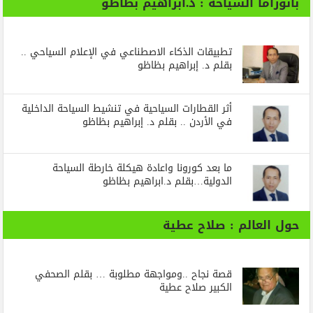
بانوراما السياحة : د.ابراهيم بظاظو
تطبيقات الذكاء الاصطناعي في الإعلام السياحي ..
بقلم د. إبراهيم بظاظو
أثر القطارات السياحية في تنشيط السياحة الداخلية
في الأردن .. بقلم د. إبراهيم بظاظو
ما بعد كورونا واعادة هيكلة خارطة السياحة
الدولية…بقلم د.ابراهيم بظاظو
حول العالم : صلاح عطية
قصة نجاح ..ومواجهة مطلوبة … بقلم الصحفي
الكبير صلاح عطية