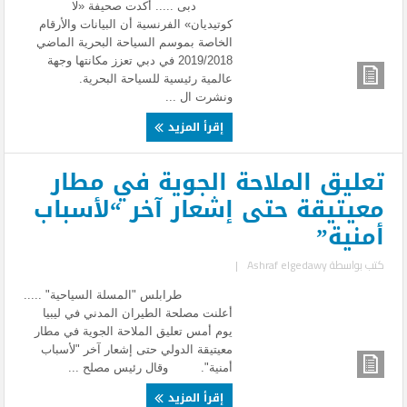
دبى ..... أكدت صحيفة «لا
كوتيديان» الفرنسية أن البيانات والأرقام
الخاصة بموسم السياحة البحرية الماضي
2018/‏‏2019 في دبي تعزز مكانتها وجهة
عالمية رئيسية للسياحة البحرية.
ونشرت ال ...
إقرأ المزيد
تعليق الملاحة الجوية في مطار
معيتيقة حتى إشعار آخر “لأسباب
أمنية”
كتب بواسطة
Ashraf elgedawy
|
طرابلس "المسلة السياحية" .....
أعلنت مصلحة الطيران المدني في ليبيا
يوم أمس تعليق الملاحة الجوية في مطار
معيتيقة الدولي حتى إشعار آخر "لأسباب
أمنية". وقال رئيس مصلح ...
إقرأ المزيد