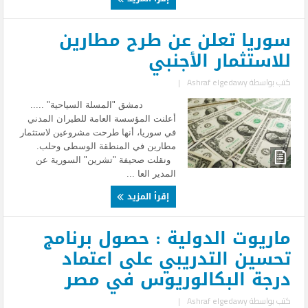
سوريا تعلن عن طرح مطارين
للاستثمار الأجنبي
كتب بواسطة
Ashraf elgedawy
|
دمشق "المسلة السياحية" .....
أعلنت المؤسسة العامة للطيران المدني
في سوريا، أنها طرحت مشروعين لاستثمار
مطارين في المنطقة الوسطى وحلب.
ونقلت صحيفة "تشرين" السورية عن
المدير العا ...
إقرأ المزيد
ماريوت الدولية : حصول برنامج
تحسين التدريبي على اعتماد
درجة البكالوريوس في مصر
كتب بواسطة
Ashraf elgedawy
|