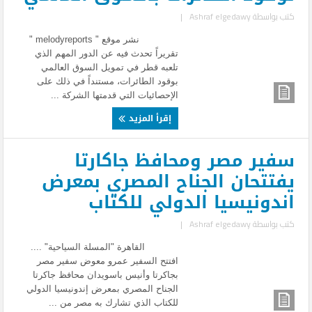
كتب بواسطة
Ashraf elgedawy
|
نشر موقع " melodyreports "
تقريراً تحدث فيه عن الدور المهم الذي
تلعبه قطر في تمويل السوق العالمي
بوقود الطائرات، مستنداً في ذلك على
الإحصائيات التي قدمتها الشركة ...
إقرأ المزيد
سفير مصر ومحافظ جاكارتا
يفتتحان الجناح المصري بمعرض
اندونيسيا الدولي للكتاب
كتب بواسطة
Ashraf elgedawy
|
القاهرة "المسلة السياحية" ....
افتتح السفير عمرو معوض سفير مصر
بجاكرتا وأنيس باسويدان محافظ جاكرتا
الجناح المصري بمعرض إندونيسيا الدولي
للكتاب الذي تشارك به مصر من ...