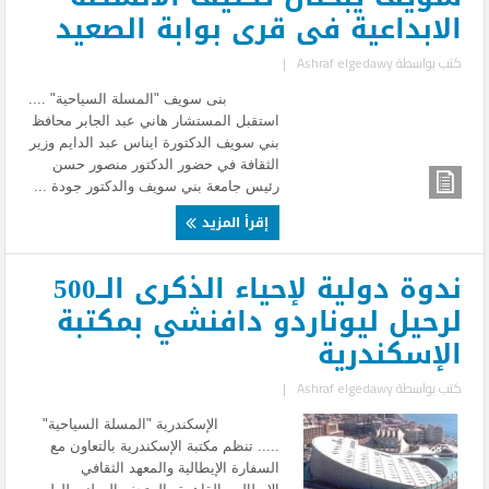
الابداعية فى قرى بوابة الصعيد
كتب بواسطة
Ashraf elgedawy
|
بنى سويف "المسلة السياحية" ....
استقبل المستشار هاني عبد الجابر محافظ
بني سويف الدكتورة ايناس عبد الدايم وزير
الثقافة في حضور الدكتور منصور حسن
رئيس جامعة بني سويف والدكتور جودة ...
إقرأ المزيد
ندوة دولية لإحياء الذكرى الــ500
لرحيل ليوناردو دافنشي بمكتبة
الإسكندرية
كتب بواسطة
Ashraf elgedawy
|
الإسكندرية "المسلة السياحية"
..... تنظم مكتبة الإسكندرية بالتعاون مع
السفارة الإيطالية والمعهد الثقافي