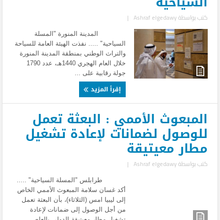
السياحية
كتب بواسطة
Ashraf elgedawy
|
المدينة المنورة "المسلة
السياحية" ..... نفذت الهيئة العامة للسياحة
والتراث الوطني بمنطقة المدينة المنورة
خلال العام الهجري 1440هـ، عدد 1790
جولة رقابية على ...
إقرأ المزيد
المبعوث الأممي : البعثة تعمل
للوصول لضمانات لإعادة تشغيل
مطار معيتيقة
كتب بواسطة
Ashraf elgedawy
|
طرابلس "المسلة السياحية" .....
أكد غسان سلامة المبعوث الأممي الخاص
إلى ليبيا امس (الثلاثاء)، بأن البعثة تعمل
من أجل الوصول إلى ضمانات لإعادة
تشغيل مطار معيتيقة الدولي بالعاص ...