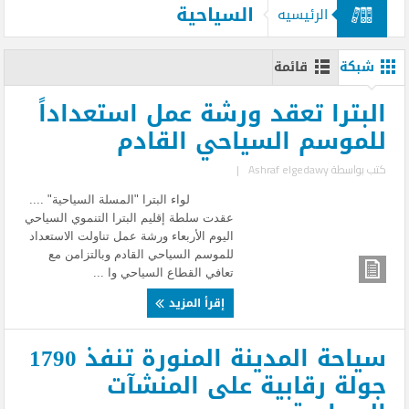
السياحية
الرئيسيه
شبكة
قائمة
البترا تعقد ورشة عمل استعداداً
للموسم السياحي القادم
كتب بواسطة
Ashraf elgedawy
|
لواء البترا "المسلة السياحية" ....
عقدت سلطة إقليم البترا التنموي السياحي
اليوم الأربعاء ورشة عمل تناولت الاستعداد
للموسم السياحي القادم وبالتزامن مع
تعافي القطاع السياحي وا ...
إقرأ المزيد
سياحة المدينة المنورة تنفذ 1790
جولة رقابية على المنشآت