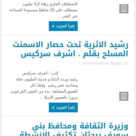
الاصطياف الجاري زهاء 5ر4 مليون
مصطاف على 26 شاطئا مسموحا للسباحة
عبر الشر ...
إقرأ المزيد
رشيد الاثرية تحت حصار الاسمنت
المسلح بقلم . اشرف سركيس
كتب بواسطة
Ashraf elgedawy
|
كتب : اشرف سركيس
رشيد وردة الدلتا و مدينة المليون نخلة
وصاحبة حجر رشيد وقبلة اثار
العصورالمختلفة بدء من العصر الفرعونى
مرورا بالعصور الاسلا ...
إقرأ المزيد
وزيرة الثقافة ومحافظ بنى
سويف يبحثان تكثيف الانشطة