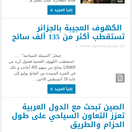
صالة المغادرة. لبنان يشكر م ...
إقرأ المزيد
الكهوف العجيبة بالجزائر
تستقطب أكثر من 135 ألف سائح
كتب بواسطة
Ashraf elgedawy
|
جيجل "المسلة السياحية" .....
استقطبت الكهوف العجيبة فضول أزيد من
135800 سائح من بينهم 405 أجانب و ذلك
في الفترة الممتدة من الفاتح يوليو إلى
غاية 29 أغسطس الأخير، ...
إقرأ المزيد
الصين تبحث مع الدول العربية
تعزز التعاون السياحي على طول
الحزام والطريق