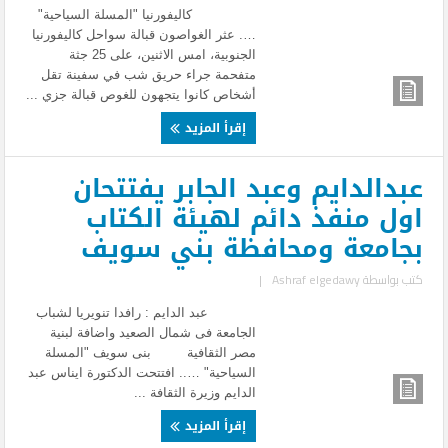
كاليفورنيا "المسلة السياحية"
…. عثر الغواصون قبالة سواحل كاليفورنيا
الجنوبية، امس الاثنين، على 25 جثة
متفحمة جراء حريق شب في سفينة تقل
أشخاص كانوا يتجهون للغوص قبالة جزي ...
إقرأ المزيد
عبدالدايم وعبد الجابر يفتتحان
اول منفذ دائم لهيئة الكتاب
بجامعة ومحافظة بني سويف
كتب بواسطة
Ashraf elgedawy
|
عبد الدايم : رافدا تنويريا لشباب
الجامعة فى شمال الصعيد واضافة لبنية
مصر الثقافية بنى سويف "المسلة
السياحية" ….. افتتحت الدكتورة ايناس عبد
الدايم وزيرة الثقافة ...
إقرأ المزيد