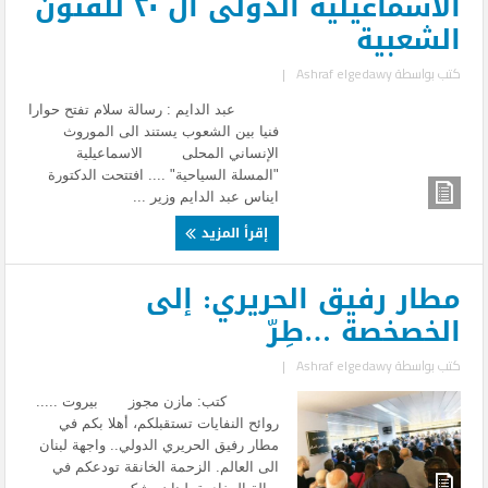
الاسماعيلية الدولى ال ٢٠ للفنون
الشعبية
كتب بواسطة
Ashraf elgedawy
|
عبد الدايم : رسالة سلام تفتح حوارا
فنيا بين الشعوب يستند الى الموروث
الإنساني المحلى الاسماعيلية
"المسلة السياحية" .... افتتحت الدكتورة
ايناس عبد الدايم وزير ...
إقرأ المزيد
مطار رفيق الحريري: إلى
الخصخصة …طِرّ
كتب بواسطة
Ashraf elgedawy
|
كتب: مازن مجوز بيروت .....
روائح النفايات تستقبلكم، أهلا بكم في
مطار رفيق الحريري الدولي.. واجهة لبنان
الى العالم. الزحمة الخانقة تودعكم في