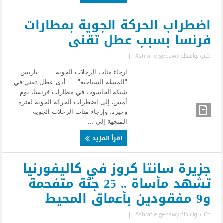
اضطراب الحركة الجوية بمطارات
فرنسا بسبب عطل تقنى
كتب بواسطة
Ashraf elgedawy
|
ارجاء مئات الرحلات الجوية باريس
"المسلة السياحية" .... أدى عطل تقني في
شبكة الحاسوب في مطارات فرنسا، يوم
أمس، إلى اضطراب الحركة الجوية لفترة
وجيزة، وإرجاء مئات الرحلات الجوية
المتجهة إلى ...
إقرأ المزيد
جزيرة سانتا كروز في كاليفورنيا
تشهد مأساة .. 25 جثة متفحمة
و9 مفقودين بأعماق المحيط
كتب بواسطة
Ashraf elgedawy
|