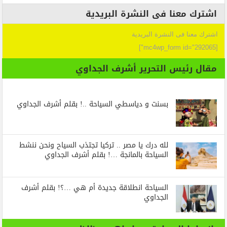
اشترك معنا فى النشرة البريدية
اشترك معنا فى النشرة البريدية
[mc4wp_form id="292065"]
مقال رئيس التحرير أشرف الجداوي
بسنت و دياسطي السياحة ..! بقلم أشرف الجداوي
لله درك يا مصر .. تركيا تجتذب السياح ونحن ننشط
السياحة بالمانجة …! بقلم أشرف الجداوي
السياحة انطلاقة جديدة أم هي …؟! بقلم أشرف
الجداوي