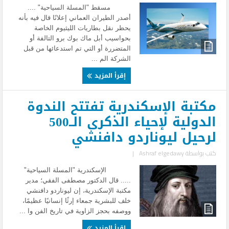
مسقط "المسلة السياحية" ....
أصدر الطيران العماني إعلانًا قال فيه بأنه
يحظر نقل بطاريات الليثيوم الخاصة
بحواسيب أبل ماك بوك برو التالفة أو
المتضررة أو التي تم استدعائها من قبل
الشركة الم ...
إقرأ المزيد
مكتبة الإسكندرية تفتتح الندوة
الدولية لإحياء الذكرى الــ500
لرحيل ليوناردو دافنشي
كتب بواسطة
Ashraf elgedawy
|
الإسكندرية "المسلة السياحية"
..... قال الدكتور مصطفى الفقي؛ مدير
مكتبة الإسكندرية، إن ليوناردو دافنشي
خلف للبشرية جمعاء إرثًا إنسانيًا عظيمًا،
ووصفه بحجز الزاوية في تاريخ الفن وا ...
إقرأ المزيد