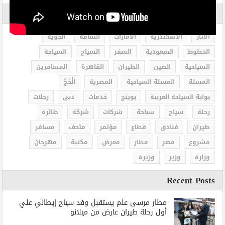
الاكثر بحثاً
الاثار
الاسكندرية
الامارات
الثقافة
الجوية
الخطوط
السعودية
السفر
السياح
السياحة
السياحية
الصين
الطيران
القاهرة
المسافرين
المسلة
المسلة السياحية
المصرية
الْحَجُّ
بوابة السياحة العربية
بوينج
خدمات
دبى
رحلات
رحلة
سياح
سياحة
شركات
شركة
طائرة
طيران
فنادق
قطاع
مؤتمر
متحف
مسافر
مشروع
مصر
مطار
معرض
مكتبة
مهرجان
وزارة
وزير
وزيرة
Recent Posts
مطار مرسى علم يستقبل وفد سياح إيطالي علي
أول رحلة طيران عارض من ميلانو