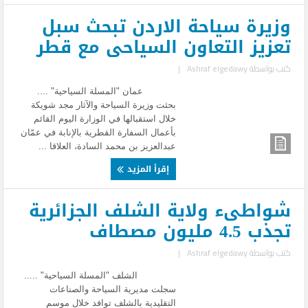
وزيرة سياحة الاردن تبحث سبل
تعزيز التعاون السياحى مع قطر
كتب بواسطة
Ashraf elgedawy
|
عمان "المسلة السياحية" ....
بحثت وزيرة السياحة والآثار مجد شويكة
خلال استقبالها في الوزارة اليوم القائم
بأعمال السفارة القطرية بالإنابة في عمّان
عبدالعزيز بن محمد السادة، العلاقا ...
إقرأ المزيد
شواطىء ولاية الشلف الجزائرية
تجذب 4.5 مليون مصطاف
كتب بواسطة
Ashraf elgedawy
|
الشلف "المسلة السياحية" .....
سجلت مديرية السياحة والصناعات
التقليدية بالشلف توافد خلال موسم