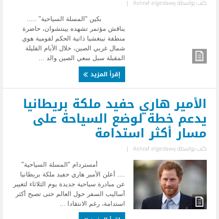
كتب بواسطة
Ashraf elgedawy
|
بكين "المسلة السياحية" .....
يناقش مؤتمر تشهده يينتشوان، حاضرة
منطقة نينغشيا ذاتية الحكم لقومية هوي
شمال غربي الصين، خلال الأيام القليلة
المقبلة سبل سعي الصين والد ...
إقرأ المزيد
الأمير هاري حفيد ملكة بريطانيا
يدعم خطة لوضع السياحة على
مسار أكثر استدامة
كتب بواسطة
Ashraf elgedawy
|
أمستردام "المسلة السياحية"
.... أعلن الأمير هاري حفيد ملكة بريطانيا
عن مبادرة سياحية جديدة يوم الثلاثاء لتغيير
أساليب السفر حول العالم حتى تصبح أكثر
استدامة، رغم الانتقادا ...