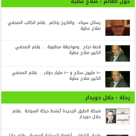
حول العالم : صلاح عطية
رسائل‭ ‬سيناء‭.. ‬والتاريخ‭ ‬يتكلم.. بقلم الكاتب الصحفي
صلاح عطية
قصة نجاح ..ومواجهة مطلوبة … بقلم الصحفي
الكبير صلاح عطية
١٠٠ مليون سائح و ١٠٠ مليار دولار … بقلم الصحفي
الكبير صلاح عطية
رحلة : جلال دويدار
شبكة الطرق الجديدة تُنشط حركة السياحة ..بقلم
جلال دويدار
طريق الكباش.. أيقونة للسياحة المصرية.. بقلم جلال