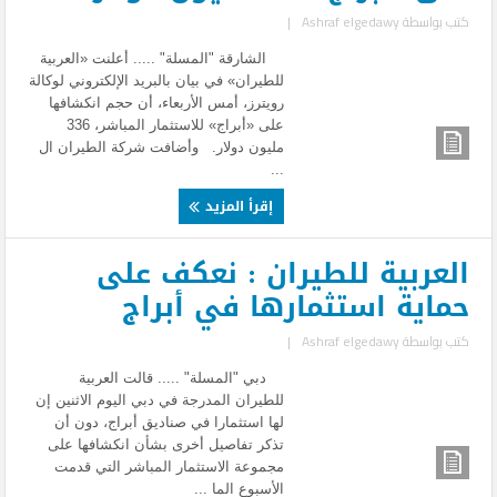
كتب بواسطة
Ashraf elgedawy
|
الشارقة "المسلة" ..... أعلنت «العربية
للطيران» في بيان بالبريد الإلكتروني لوكالة
رويترز، أمس الأربعاء، أن حجم انكشافها
على «أبراج» للاستثمار المباشر، 336
مليون دولار. وأضافت شركة الطيران ال
...
إقرأ المزيد
العربية للطيران : نعكف على
حماية استثمارها في أبراج
كتب بواسطة
Ashraf elgedawy
|
دبي "المسلة" ..... قالت العربية
للطيران المدرجة في دبي اليوم الاثنين إن
لها استثمارا في صناديق أبراج، دون أن
تذكر تفاصيل أخرى بشأن انكشافها على
مجموعة الاستثمار المباشر التي قدمت
الأسبوع الما ...