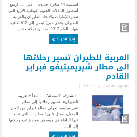
اسلمت 44 طائرة جديدة دبى .... ارتفع
أسطول الناقلات الجوية الوطنية الأربع التي
تضم (الإمارات والاتحاد للطيران والعربية
للطيران وفلاي دبي) ليصل إلى 512 طائرة
بنهاية العام 2017، بعد أن تمكنت هذه ...
إقرأ المزيد
العربية للطيران تسير رحلاتها
الى مطار شيريميتيفو فبراير
القادم
كتب بواسطة
Ashraf elgedawy
|
الشارقة "المسلة" ..... تبدأ «العربية
للطيران»، تسيير رحلاتها إلى مطار
شيريميتيفو الدولي مطلع فبراير من العام
المقبل، ليمثل ثاني المطارات التي تحط
فيها الناقلة في موسكو، معززة عدد رحلاتها
إلى ال ...
إقرأ المزيد