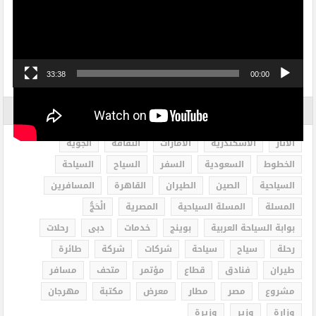
33:38
00:00
الاكثر بحثاً
الاثار
الاسكندرية
الامارات
الثقافة
الجوية
الخطوط
السعودية
السفر
السياح
السياحة
السياحية
الصين
الطيران
القاهرة
المسافرين
المسلة
المسلة السياحية
المصرية
الْحَجُّ
بوابة السياحة العربية
بوينج
خدمات
دبى
رحلات
رحلة
سياح
سياحة
شركات
شركة
طائرة
طيران
فنادق
قطاع
مؤتمر
متحف
مسافر
مشروع
مصر
مطار
معرض
مكتبة
مهرجان
وزارة
وزير
وزيرة