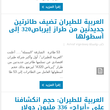
إقرأ المزيد
العربية للطيران تضيف طائرتين
جديدتين من طراز إيرباص320 إلى
أسطولها
كتب بواسطة
Ashraf elgedawy
|
53 طائرة الشارقة "المسلة"..... أعلنت
"العربية للطيران"، أول وأكبر شركة طيران
اقتصادي عن تسلمها طائرتين جديدتين من
طراز "إيرباص A320" ليرتفع بذلك حجم
أسطولها العامل من الطائرات إلى 53 طا
...
إقرأ المزيد
العربية للطيران: حجم انكشافنا
على «أبراج» 336 مليون دولار