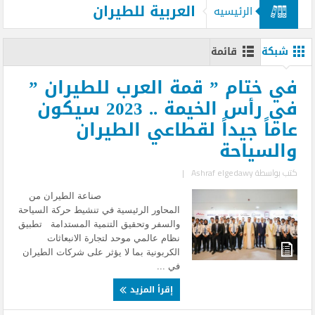
العربية للطيران
الرئيسيه
شبكة
قائمة
في ختام ” قمة العرب للطيران ”
في رأس الخيمة .. 2023 سيكون
عاماً جيداً لقطاعي الطيران
والسياحة
كتب بواسطة
Ashraf elgedawy
|
صناعة الطيران من
المحاور الرئيسية في تنشيط حركة السياحة
والسفر وتحقيق التنمية المستدامة تطبيق
نظام عالمي موحد لتجارة الانبعاثات
الكربونية بما لا يؤثر على شركات الطيران
في ...
إقرأ المزيد