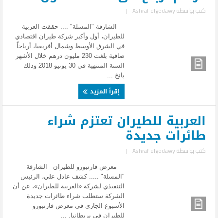
كتب بواسطة
Ashraf elgedawy
|
الشارقة "المسلة" .... حققت العربية
للطيران، أول وأكبر شركة طيران اقتصادي
في الشرق الأوسط وشمال أفريقيا، أرباحاً
صافية بلغت 230 مليون درهم خلال الأشهر
الستة المنتهية في 30 يونيو 2018 وذلك
بانخ ...
إقرأ المزيد
العربية للطيران تعتزم شراء
طائرات جديدة
كتب بواسطة
Ashraf elgedawy
|
معرض فارنبورو للطيران الشارقة
"المسلة" ..... كشف عادل علي، الرئيس
التنفيذي لشركة «العربية للطيران»، عن أن
الشركة ستطلب شراء طائرات جديدة
الأسبوع الجاري في معرض فارنبورو
للطيران في بريطانيا. ...