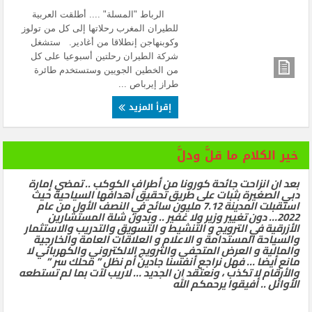
الرباط "المسلة" .... أطلقت العربية
للطيران المغرب رحلاتها إلى كل من تولوز
وكوبنهاجن إنطلاقا من أغادير. ستشغل
شركة الطيران رحلتين أسبوعيا على كل
من الخطين الجويين وستستخدم طائرة
طراز إيرباص ...
إقرأ المزيد
خير الكلام ما قلَّ ودلَّ
بعد ان انزاحت جائحة كورونا من أطراف الكوكب .. تمضي إمارة
دبي الصغيرة بثبات على طريق تحقيق أهدافها السياحية حيث
استقبلت المدينة 7.12 مليون سائح في النصف الأول من عام
2022… دون تغيير وزير ولا غفير .. وبدون شلة المستشارين
الأزرقية في الترويج و التنشيط و التسويق والتدريب والاستثمار
والسياحة المستدامة و الاعلام و العلاقات العامة والخارجية
والمالية و العرض المتحفي والترويج الالكتروني والكهربائي لا
مانع أيضا … فهل نراجع أنفسنا جادين أم نظل ” محلك سر ”
والأرقام لا تكذب ، ونعتقد ان الجديد … لاريب لآت بما لم تستطعه
الأوائل .. أفيقوا يرحمكم الله