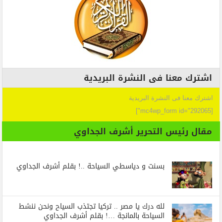
اشترك معنا فى النشرة البريدية
اشترك معنا فى النشرة البريدية
[mc4wp_form id="292065"]
مقال رئيس التحرير أشرف الجداوي
بسنت و دياسطي السياحة ..! بقلم أشرف الجداوي
لله درك يا مصر .. تركيا تجتذب السياح ونحن ننشط
السياحة بالمانجة …! بقلم أشرف الجداوي