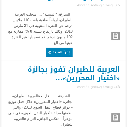
كتب بواسطة
Ashraf elgedawy
|
الشارقة "المسلة" .... سجلت العربية
للطيران، أرباحاً صافية بلغت 110 ملايين
درهم عن الفترة المنتهية في 31 مارس
2018، وذلك بارتفاع نسبته 8 %، مقارنة مع
102 مليون درهم، تم تسجيلها عن الفترة
عينها من الع ...
إقرأ المزيد
العربية للطيران تفوز بجائزة
«اختيار المحررين»…
كتب بواسطة
Ashraf elgedawy
|
الشارقة ..... فازت «العربية للطيران»
بجائزة «اختيار المحررين» خلال حفل توزيع
«جوائز قطاع النقل الجوي 2018» والتي
نظمتها مجلة «أخبار النقل الجوي» في دبي
مؤخراً. تعكس الجائزة التزام «العربية
للطيرا ...