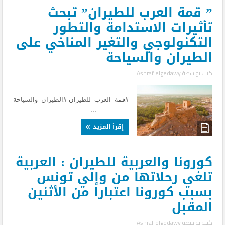
” قمة العرب للطيران” تبحث
تأثيرات الاستدامة والتطور
التكنولوجي والتغير المناخي على
الطيران والسياحة
كتب بواسطة
Ashraf elgedawy
|
#قمة_العرب_للطيران #الطيران_والسياحة
...
إقرأ المزيد
كورونا والعربية للطيران : العربية
تلغي رحلاتها من وإلي تونس
بسبب كورونا اعتبارا من الأثنين
المقبل
كتب بواسطة
Ashraf elgedawy
|