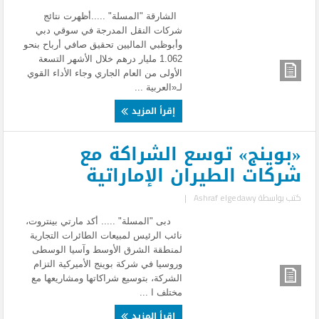
الشارقة "المسلة" .....أظهرت نتائج
شركات النقل المدرجة في سوقي دبي
وأبوظبي الماليين تحقيق صافي أرباح بنحو
1.062 مليار درهم خلال الأشهر التسعة
الأولى من العام الجاري وجاء الأداء القوي
لـ«العربية ...
إقرأ المزيد
«بوينج» توسع الشراكة مع
شركات الطيران الإماراتية
كتب بواسطة
Ashraf elgedawy
|
دبى "المسلة" ..... أكد مارتي بينتروت،
نائب الرئيس لمبيعات الطائرات التجارية
لمنطقة الشرق الأوسط وآسيا الوسطى
وروسيا في شركة بوينج الأميركية التزام
الشركة، بتوسيع شراكاتها ومشاريعها مع
مختلف ا ...
إقرأ المزيد