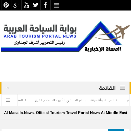
القائمة
ة وأهميتها .. بقلم الصحفي الكبير خالد صلاح الدين
المتحف المصري الكبير يستضيف مع
Al Masalla-News- Official Tourism Travel Portal News At Middle East