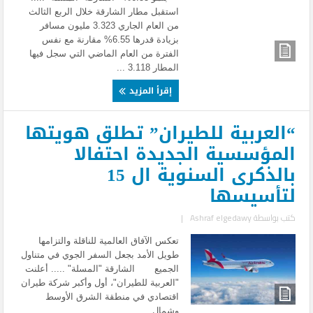
استقبل مطار الشارقة خلال الربع الثالث
من العام الجاري 3.323 مليون مسافر
بزيادة قدرها 6.55% مقارنة مع نفس
الفترة من العام الماضي التي سجل فيها
المطار 3.118 ...
إقرأ المزيد
“العربية للطيران” تطلق هويتها
المؤسسية الجديدة احتفالا
بالذكرى السنوية ال 15
لتأسيسها
كتب بواسطة
Ashraf elgedawy
|
تعكس الآفاق العالمية للناقلة والتزامها
طويل الأمد بجعل السفر الجوي في متناول
الجميع الشارقة "المسلة" ..... أعلنت
"العربية للطيران"، أول وأكبر شركة طيران
اقتصادي في منطقة الشرق الأوسط
وشمال ...