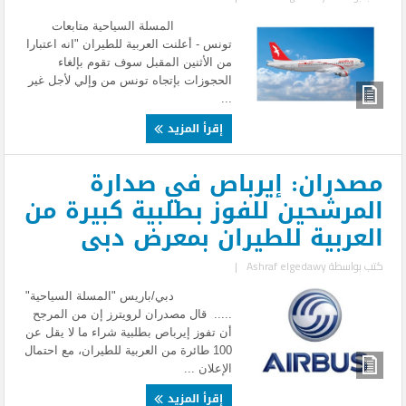
المسلة السياحية متابعات
تونس - أعلنت العربية للطيران "انه اعتبارا
من الأثنين المقبل سوف تقوم بإلغاء
الحجوزات بإتجاه تونس من وإلي لأجل غير
...
إقرأ المزيد
مصدران: إيرباص في صدارة
المرشحين للفوز بطلبية كبيرة من
العربية للطيران بمعرض دبى
كتب بواسطة
Ashraf elgedawy
|
دبي/باريس "المسلة السياحية"
..... قال مصدران لرويترز إن من المرجح
أن تفوز إيرباص بطلبية شراء ما لا يقل عن
100 طائرة من العربية للطيران، مع احتمال
الإعلان ...
إقرأ المزيد