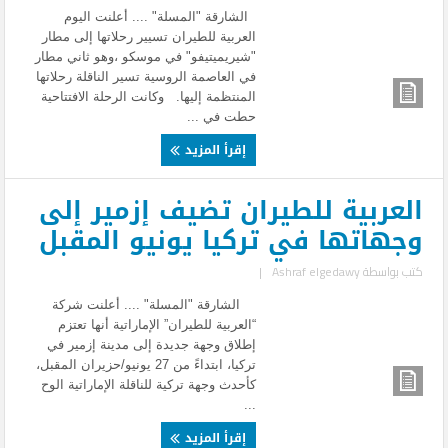
الشارقة "المسلة" .... أعلنت اليوم
العربية للطيران تسيير رحلاتها إلى مطار
"شيريميتيفو" في موسكو ،وهو ثاني مطار
في العاصمة الروسية تسير الناقلة رحلاتها
المنتظمة إليها. وكانت الرحلة الافتتاحية
حطت في ...
إقرأ المزيد
العربية للطيران تضيف إزمير إلى
وجهاتها في تركيا يونيو المقبل
كتب بواسطة
Ashraf elgedawy
|
الشارقة "المسلة" .... أعلنت شركة
“العربية للطيران” الإماراتية أنها تعتزم
إطلاق وجهة جديدة إلى مدينة إزمير في
تركيا، ابتداءً من 27 يونيو/حزيران المقبل،
كأحدث وجهة تركية للناقلة الإماراتية الوح
...
إقرأ المزيد