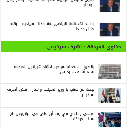
دويدار
لصالح الاستثمار الرياضي بمقاصدنا السياحية .. بقلم
جلال دويدار
حكاوي الغردقة : أشرف سركيس
بالصور : استغاثة سياحية لإنقاذ شيراتون الغردقة …
بقلم أشرف سركيس
بيضة من دهب يا وزير السياحة والاثار .. فكرة أشرف
سركيس
عيسى وحنفي في زفة أبو على في الباتروس بلو
سبا بالغردقة