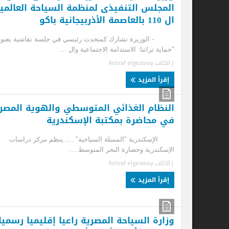
المجلس التنفيذى لمنظمة السياحة العالمية
ال
ال 110 بالعاصمة الأذربيجانية باكو
ال
- الوزيرة تشارك كمتحدث رئيسي في جلسة نقاشية بعنوان
خلا
"حماية تراثنا: الاستدامة الاجتماعية وال ...
...
| الكاتب
Ashraf elgedawy
| ا
إقرأ المزيد
إ
النظام الغذائي المتوسطي والهوية المصرية
وز
في محاضرة بمكتبة الإسكندرية
في
ال
الإسكندرية "المسلة السياحية" .... ينظم مركز دراسات
الإسكندرية وحضارة البحر المتوسط ...
الق
| الكاتب
Ashraf elgedawy
الم
| ا
إقرأ المزيد
إ
وزارة السياحة المصرية راعيا إقليميا رسميا
“ا