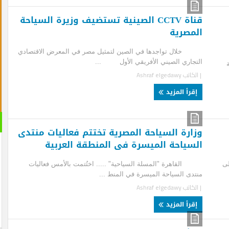
قناة CCTV الصينية تستضيف وزيرة السياحة
مصرية
ل تواجدها في الصين لتمثيل مصر في المعرض الاقتصادي
جاري الصيني الأفريقي الأول ...
لكاتب
Ashraf elgedawy
قرأ المزيد
القران 
ارة السياحة المصرية تختتم فعاليات منتدى
الصوتية
سياحة الميسرة فى المنطقة العربية
اهرة "المسلة السياحية" ..... اختُتمت بالأمس فعاليات
دى السياحة الميسرة في المنط ...
لكاتب
Ashraf elgedawy
قرأ المزيد