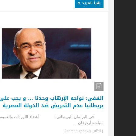
إقرأ المزيد
إ
ال
ال
الق
بدء
| ا
إ
الفقي: نواجه الإرهاب وحدنا … و يجب على
بريطانيا عدم التحريض ضد الدولة المصرية
في البرلمان البريطاني: أعضاء اللوردات والعموم:
سياسة أردوغان ...
| الكاتب
Ashraf elgedawy