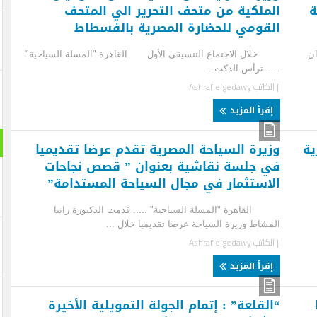
ملكية من متحف التحرير الي المتحف
قومي للحضارة المصرية بالفسطاط
ل الاجتماع التنسيقي الأول القاهرة "المسلة السياحية"
.. ترأس الدكت ...
لكاتب
Ashraf elgedawy
قرأ المزيد
رحلة : 
يرة السياحة المصرية تقدم عرضا تقديميا
 جلسة نقاشية بعنوان ” قصص نجاحات
استثمار في مجال السياحة المستدامة”
اهرة "المسلة السياحية" ..... قدمت الدكتورة رانيا
شاط وزيرة السياحة عرضا تقديميا خلال ...
لكاتب
Ashraf elgedawy
قرأ المزيد
لقلعة” : إتمام الجولة التمويلية الأخيرة