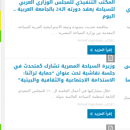
مكتب التنفيذي للمجلس الوزاري العربي
اشترك م
للسياحة يعقد دورته الـ24 بالجامعة العربية ..
يوم
اشترك معنا
[mc4wp_form id="292065"]
قشة تحديث مسودة وثيقة الاستراتيجية العربية للسياحة
قدمة من وزارة السياحة المصرية ...
مقال ر
لكاتب
Ashraf elgedawy
قرأ المزيد
يرة السياحة المصرية تشارك كمتحدث في
سة نقاشية تحت عنوان “حماية تراثنا:
استدامة الاجتماعية والثقافية والبيئية”
خلال مشاركتها في أعمال الجلسة ال ١١٠ للمجلس التنفيذي
ابعة لمنظمة السياحة العالمية بدولة ...
لكاتب
Ashraf elgedawy
قرأ المزيد
بانورام