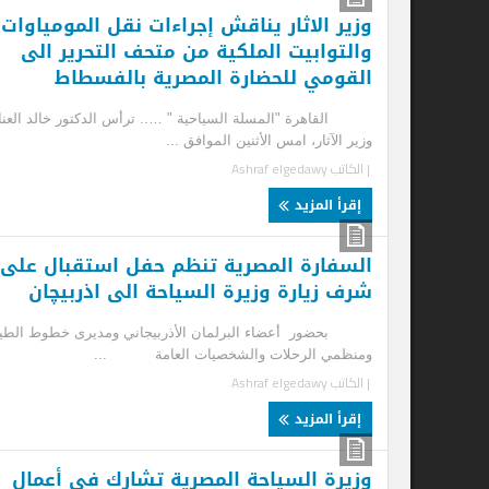
وزير الاثار يناقش إجراءات نقل المومياوات
وز
والتوابيت الملكية من متحف التحرير الى
ال
القومي للحضارة المصرية بالفسطاط
الى 
القاهرة "المسلة السياحية " ….. ترأس الدكتور خالد العناني
بعد
وزير الآثار، امس الأثنين الموافق ...
الش
| الكاتب
Ashraf elgedawy
| ا
إقرأ المزيد
إ
السفارة المصرية تنظم حفل استقبال على
شرف زيارة وزيرة السياحة الى اذربيچان
سج
بحضور أعضاء البرلمان الأذربيجاني ومديرى خطوط الطيران
الق
ومنظمي الرحلات والشخصيات العامة ...
الدا
| الكاتب
Ashraf elgedawy
| ا
إقرأ المزيد
إ
وزيرة السياحة المصرية تشارك فى أعمال
وز