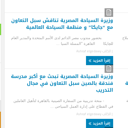
يرة السياحة المصرية تناقش سبل التعاون
 “جايكا” و منظمة السياحة العالمية
استطلا
ور مندوب مصر الدائم لدى الأمم المتحدة والمدير العام
هل تنج
ايكا القاهرة "المسلة السيا ...
لكاتب
Ashraf elgedawy
نعم ت
قرأ المزيد
لن تن
يرة السياحة المصرية تبحث مع أكبر مدرسة
دقة بالصين سبل التعاون في مجال
تدريب
نحة تدريبية من السفارة الصينية بالقاهرة لتأهيل العاملين
احجز غ
القطاع على إدارة العمل السياحى ...
لكاتب
Ashraf elgedawy
قرأ المزيد