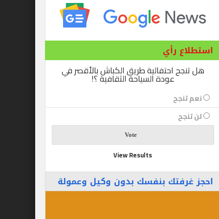
ع رأي
ح احتفالية طريق الكباش بالأقصر في
عودة السياحة الثقافية ؟!
نجح
جح
View Results
رفتك بنفسك بدون وكيل وعمولة