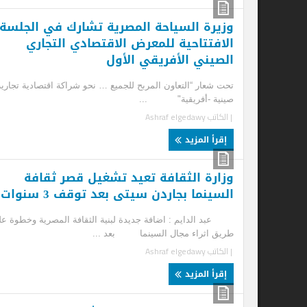
وزيرة السياحة المصرية تشارك في الجلسة
الافتتاحية للمعرض الاقتصادي التجاري
ال
الصيني الأفريقي الأول
خلا
الت
تحت شعار “التعاون المربح للجميع … نحو شراكة اقتصادية تجارية
| ا
صينية -أفريقية" ...
| الكاتب
Ashraf elgedawy
إ
إقرأ المزيد
وزارة الثقافة تعيد تشغيل قصر ثقافة
وز
السينما بجاردن سيتى بعد توقف 3 سنوات
ال
عبد الدايم : اضافة جديدة لبنية الثقافة المصرية وخطوة على
الق
طريق اثراء مجال السينما بعد ...
منت
| الكاتب
Ashraf elgedawy
| ا
إقرأ المزيد
إ