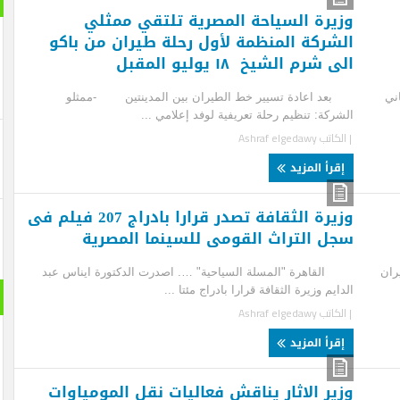
يرة السياحة المصرية تلتقي ممثلي
شركة المنظمة لأول رحلة طيران من باكو
شرم الشيخ ١٨ يوليو المقبل
 اعادة تسيير خط الطيران بين المدينتين -ممثلو
ركة: تنظيم رحلة تعريفية لوفد إعلامي ...
لكاتب
Ashraf elgedawy
قرأ المزيد
وزيرة الثقافة تصدر قرارا بادراج 207 فيلم فى
ل التراث القومى للسينما المصرية
اهرة "المسلة السياحية" …. اصدرت الدكتورة ايناس عبد
حول الع
يم وزيرة الثقافة قرارا بادراج مئتا ...
لكاتب
Ashraf elgedawy
قرأ المزيد
ير الاثار يناقش فعاليات نقل المومياوات