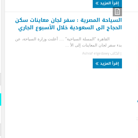
قرأ المزيد
سياحة المصرية : سفر لجان معاينات سكن
حجاج الى السعودية خلال الأسبوع الجاري
اهرة "المسلة السياحية" .... أعلنت وزارة السياحة، عن
 سفر لجان المعاينات إلى الأ ...
لكاتب
Ashraf elgedawy
قرأ المزيد
قارن وو
المسلة
قارن و
s- Official
iddle East
المسلة 