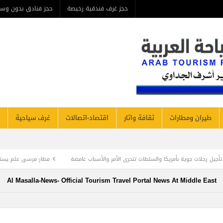
حجز غرف فندقية رخيصة
حجز فنادق بدون وسيط
من ن
مطارات
ثقافة واثار
اقتصاد-اتصالات
غرف سياحية
فنادق نيوز
طات تتحرى الأمر والأسباب غامضة
مطار مرسى علم يستقبل وفد سياح إيطالي علي أول
Al Masalla-News- Official Tourism Travel Portal News At Mi