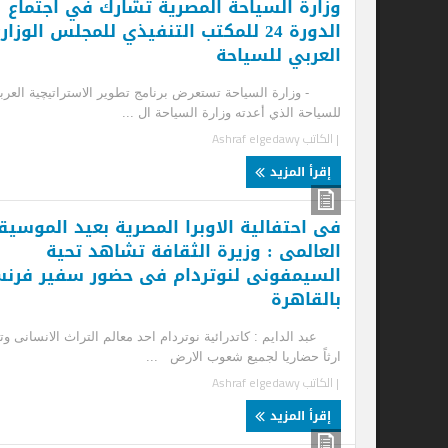
وزارة السياحة المصرية تشارك في اجتماع
ال
الدورة 24 للمكتب التنفيذي للمجلس الوزاري
العربي للسياحة
ال
- وزارة السياحة تستعرض برنامج تطوير الاستراتيچية العربية
منا
للسياحة الذي أعدته وزارة السياحة ال ...
الم
| الكاتب
Ashraf elgedawy
| ا
إقرأ المزيد
إ
فى احتفالية الاوبرا المصرية بعيد الموسيقى
وز
العالمى : وزيرة الثقافة تشاهد تحية
جل
السيمفونى لنوتردام فى حضور سفير فرنسا
ال
بالقاهرة
الت
عبد الدايم : كاتدرائية نوتردام احد معالم التراث الانسانى وتمثل
| ا
ارثاً حضاريا لجميع شعوب الارض ...
| الكاتب
Ashraf elgedawy
إ
إقرأ المزيد