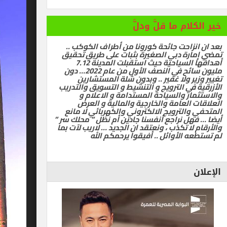
ام ما قلَّ ودلَّ
زاحت جائحة كورونا من أطراف الكوكب ..
رة دبي الصغيرة بثبات على طريق تحقيق
أهدافها السياحية حيث استقبلت المدينة 7.12
مليون سائح في النصف الأول من عام 2022… دون
ر ولا غفير .. وبدون شلة المستشارين
في الترويج و التنشيط و التسويق والتدريب
ر والسياحة المستدامة و الاعلام و
العامة والخارجية والمالية و العرض
الترويج الالكتروني والكهربائي لا مانع
ل نراجع أنفسنا جادين أم نظل ” محلك سر ”
ا تكذب ، ونعتقد ان الجديد … لاريب لآت بما
 الأوائل .. أفيقوا يرحمكم الله