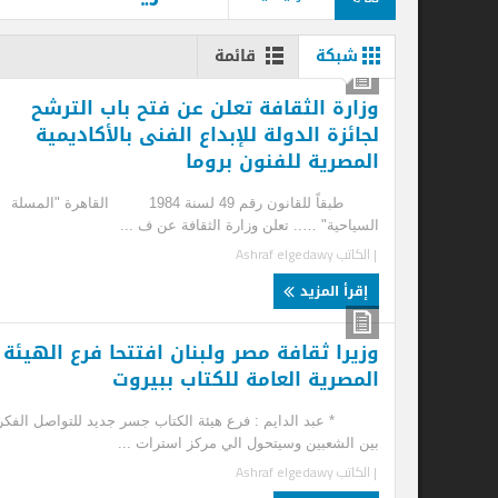
شبكة
قائمة
وزارة الثقافة تعلن عن فتح باب الترشح
حو
لجائزة الدولة للإبداع الفنى بالأكاديمية
صا
المصرية للفنون بروما
الآ
طبقاً للقانون رقم 49 لسنة 1984 القاهرة "المسلة
الق
السياحية" ….. تعلن وزارة الثقافة عن ف ...
الأ
| الكاتب
Ashraf elgedawy
| ا
إقرأ المزيد
إ
وزيرا ثقافة مصر ولبنان افتتحا فرع الهيئة
غد
المصرية العامة للكتاب ببيروت
الك
* عبد الدايم : فرع هيئة الكتاب جسر جديد للتواصل الفكري
وزي
بين الشعبين وسيتحول الي مركز استرات ...
واع
| الكاتب
Ashraf elgedawy
| ا