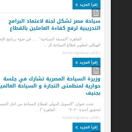
إقرأ المزيد
سياحة مصر تشكل لجنة لاعتماد البرامج
وز
التدريبية لرفع كفاءة العاملين بالقطاع
مع
القاهرة "المسلة السياحية" ..... في ضوء برنامج الإصلاح
بحض
الهيكلي لتطوير قطاع السياحة ال ...
للچ
| الكاتب
Ashraf elgedawy
| ا
إقرأ المزيد
إ
وزيرة السياحة المصرية تشارك في جلسة
وز
حوارية لمنظمتى التجارة و السياحة العالمية
فن
بجنيف
ال
تحت عنوان "التمويل الدولي لقطاع السياحة من اجل التنمية
- م
لتحقيق أجندة ٢٠٣٠" القاهرة "ا ...
في 
| الكاتب
Ashraf elgedawy
| ا
إقرأ المزيد
إ