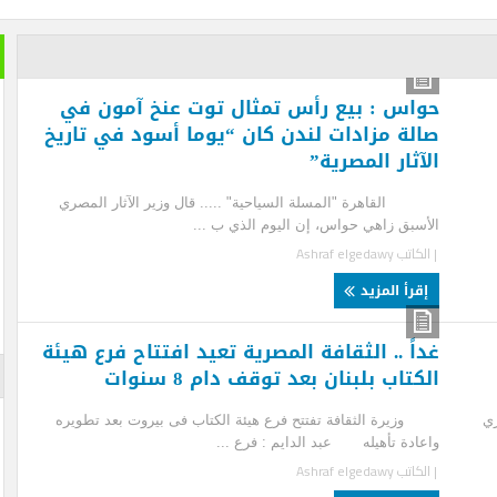
خير الكل
بعد ان ان
اس : بيع رأس تمثال توت عنخ آمون في
تمضي إما
لة مزادات لندن كان “يوما أسود في تاريخ
ثار المصرية”
تغيير وزي
الأزرقية 
والاستثما
اهرة "المسلة السياحية" ..... قال وزير الآثار المصري
العلاقات 
سبق زاهي حواس، إن اليوم الذي ب ...
المتحفي و
لكاتب
Ashraf elgedawy
أيضا … فه
والأرقام ل
قرأ المزيد
لم تستطعه
اً .. الثقافة المصرية تعيد افتتاح فرع هيئة
الإعلان
تاب بلبنان بعد توقف دام 8 سنوات
رة الثقافة تفتتح فرع هيئة الكتاب فى بيروت بعد تطويره
ادة تأهيله عبد الدايم : فرع ...
لكاتب
Ashraf elgedawy