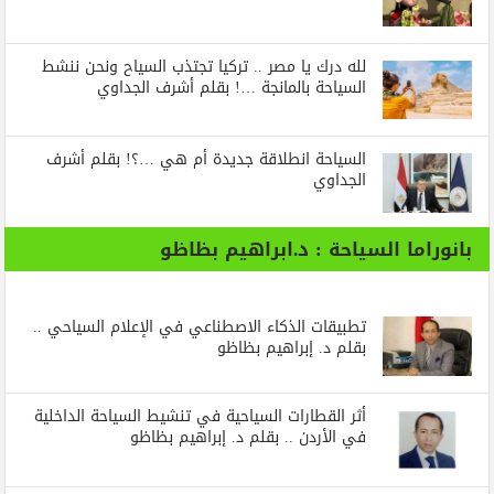
لله درك يا مصر .. تركيا تجتذب السياح ونحن ننشط
السياحة بالمانجة …! بقلم أشرف الجداوي
السياحة انطلاقة جديدة أم هي …؟! بقلم أشرف
الجداوي
بانوراما السياحة : د.ابراهيم بظاظو
تطبيقات الذكاء الاصطناعي في الإعلام السياحي ..
بقلم د. إبراهيم بظاظو
أثر القطارات السياحية في تنشيط السياحة الداخلية
في الأردن .. بقلم د. إبراهيم بظاظو