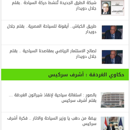
شبكة الطرق الجديدة تُنشط حركة السياحة ..بقلم
جلال دويدار
طريق الكباش.. أيقونة للسياحة المصرية.. بقلم جلال
دويدار
لصالح الاستثمار الرياضي بمقاصدنا السياحية .. بقلم
جلال دويدار
حكاوي الغردقة : أشرف سركيس
بالصور : استغاثة سياحية لإنقاذ شيراتون الغردقة …
بقلم أشرف سركيس
بيضة من دهب يا وزير السياحة والاثار .. فكرة أشرف
سركيس