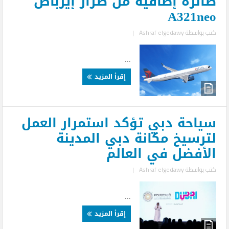
طائرة إضافية من طراز إيرباص
A321neo
كتب بواسطة
Ashraf elgedawy
|
...
إقرأ المزيد
سياحة دبي تؤكد استمرار العمل
لترسيخ مكانة دبي المدينة
الأفضل في العالم
كتب بواسطة
Ashraf elgedawy
|
...
إقرأ المزيد