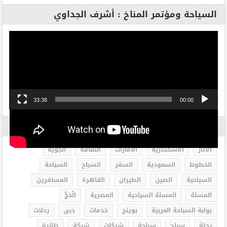
السياحة ومؤتمر المناخ : أشرف الجداوي
مشغل
الفيديو
33:38
00:00
الاكثر بحثاً
الاثار
الاسكندرية
الامارات
الثقافة
الجوية
الخطوط
السعودية
السفر
السياح
السياحة
السياحية
الصين
الطيران
القاهرة
المسافرين
المسلة
المسلة السياحية
المصرية
الْحَجُّ
بوابة السياحة العربية
بوينج
خدمات
دبى
رحلات
رحلة
سياح
سياحة
شركات
شركة
طائرة