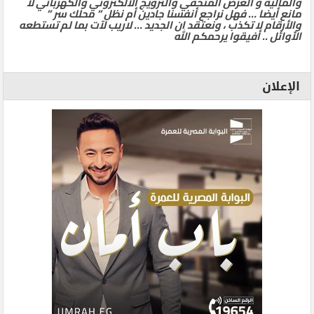
والمالية و العرض المتحفي والترويج الالكتروني والكهربائي لا
مانع أيضا … فهل نراجع أنفسنا جادين أم نظل ” محلك سر ”
والأرقام لا تكذب ، ونعتقد ان الجديد … لاريب لآت بما لم تستطعه
الأوائل .. أفيقوا يرحمكم الله
الإعلان