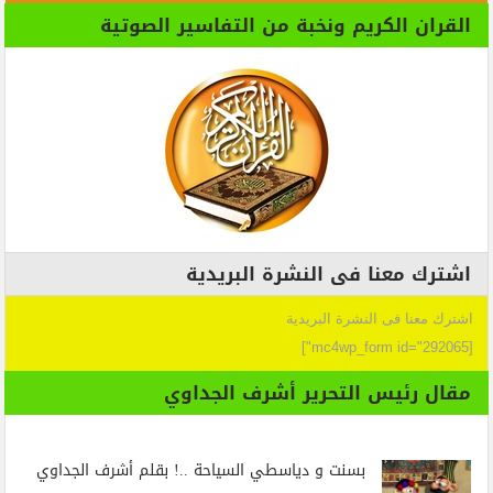
القران الكريم ونخبة من التفاسير الصوتية
اشترك معنا فى النشرة البريدية
اشترك معنا فى النشرة البريدية
[mc4wp_form id="292065"]
مقال رئيس التحرير أشرف الجداوي
بسنت و دياسطي السياحة ..! بقلم أشرف الجداوي