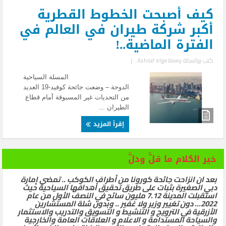
كيف أصبحت الخطوط القطرية
أكبر شركة طيران في العالم في
الفترة الماضية..!
كتب بواسطة
Ashraf elgedawy
|
المسلة السياحية
الدوحة – وضعت جائحة كوفيد-19 العديد
من التحديات غير المسبوقة أمام قطاع
الطيران ...
إقرأ المزيد
خير الكلام ما قلَّ ودلَّ
بعد ان انزاحت جائحة كورونا من أطراف الكوكب .. تمضي إمارة
دبي الصغيرة بثبات على طريق تحقيق أهدافها السياحية حيث
استقبلت المدينة 7.12 مليون سائح في النصف الأول من عام
2022… دون تغيير وزير ولا غفير .. وبدون شلة المستشارين
الأزرقية في الترويج و التنشيط و التسويق والتدريب والاستثمار
والسياحة المستدامة و الاعلام و العلاقات العامة والخارجية