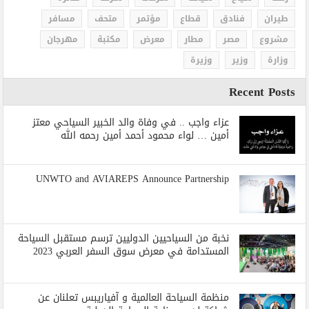
طيران
فنادق
قطاع
مؤتمر
متحف
مسافر
مشروع
مصر
مطار
معرض
مكتبة
مهرجان
وزارة
وزير
وزيرة
Recent Posts
عزاء واجب .. في وفاة والد الخبير السياحي معتز
أمين … لواء محمود أحمد أمين رحمه الله
UNWTO and AVIAREPS Announce Partnership
نخبة من السياحيين الدوليين ترسم مستقبل السياحة
المستدامة في معرض سوق السفر العربي 2023
منظمة السياحة العالمية و آفياريبس تعلنان عن