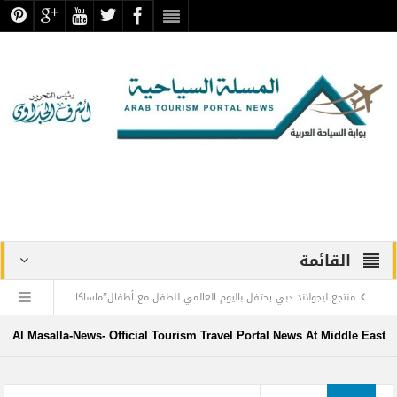
القائمة
منتجع ليجولاند دبي يحتفل باليوم العالمي للطفل مع أطفال”ماساكا
كيدز أفريكانا”
Al Masalla-News- Official Tourism Travel Portal News At Middle East
اليمن تودع أمير الشعراء … وشاعر الفصحى وأديب الأمة د. عبد العزيز