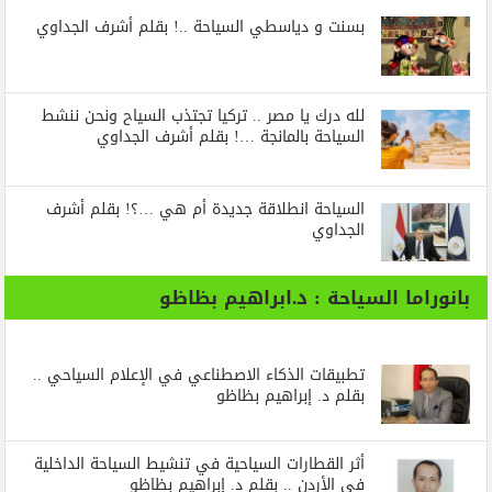
بسنت و دياسطي السياحة ..! بقلم أشرف الجداوي
لله درك يا مصر .. تركيا تجتذب السياح ونحن ننشط
السياحة بالمانجة …! بقلم أشرف الجداوي
السياحة انطلاقة جديدة أم هي …؟! بقلم أشرف
الجداوي
بانوراما السياحة : د.ابراهيم بظاظو
تطبيقات الذكاء الاصطناعي في الإعلام السياحي ..
بقلم د. إبراهيم بظاظو
أثر القطارات السياحية في تنشيط السياحة الداخلية
في الأردن .. بقلم د. إبراهيم بظاظو