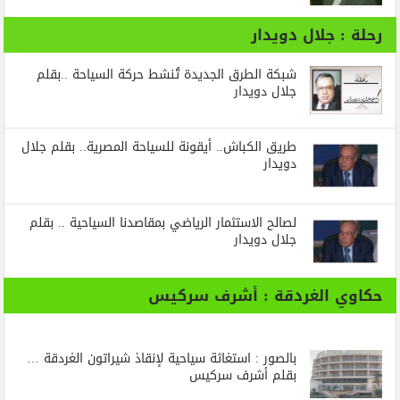
رحلة : جلال دويدار
شبكة الطرق الجديدة تُنشط حركة السياحة ..بقلم
جلال دويدار
طريق الكباش.. أيقونة للسياحة المصرية.. بقلم جلال
دويدار
لصالح الاستثمار الرياضي بمقاصدنا السياحية .. بقلم
جلال دويدار
حكاوي الغردقة : أشرف سركيس
بالصور : استغاثة سياحية لإنقاذ شيراتون الغردقة …
بقلم أشرف سركيس