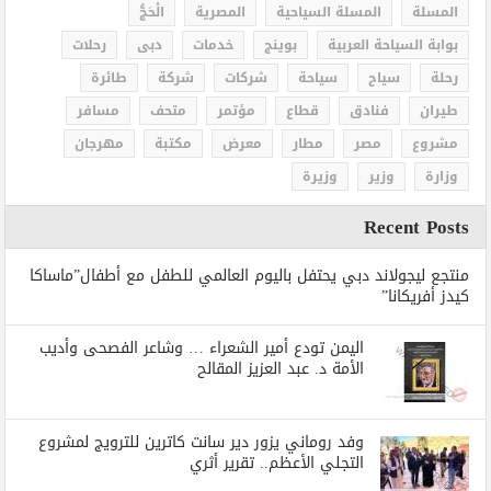
المسلة
المسلة السياحية
المصرية
الْحَجُّ
بوابة السياحة العربية
بوينج
خدمات
دبى
رحلات
رحلة
سياح
سياحة
شركات
شركة
طائرة
طيران
فنادق
قطاع
مؤتمر
متحف
مسافر
مشروع
مصر
مطار
معرض
مكتبة
مهرجان
وزارة
وزير
وزيرة
Recent Posts
منتجع ليجولاند دبي يحتفل باليوم العالمي للطفل مع أطفال”ماساكا
كيدز أفريكانا”
اليمن تودع أمير الشعراء … وشاعر الفصحى وأديب
الأمة د. عبد العزيز المقالح
وفد روماني يزور دير سانت كاترين للترويج لمشروع
التجلي الأعظم.. تقرير أثري