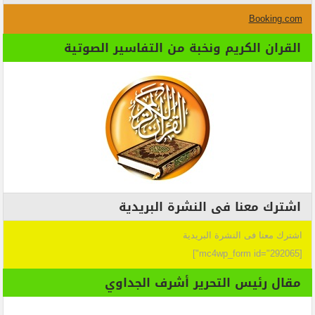
Booking.com
القران الكريم ونخبة من التفاسير الصوتية
اشترك معنا فى النشرة البريدية
اشترك معنا فى النشرة البريدية
[mc4wp_form id="292065"]
مقال رئيس التحرير أشرف الجداوي