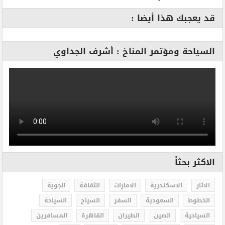
قد يعجبك هذا أيضا :
السياحة ومؤتمر المناخ : أشرف الجداوي
الاكثر بحثاً
الاثار
الاسكندرية
الامارات
الثقافة
الجوية
الخطوط
السعودية
السفر
السياح
السياحة
السياحية
الصين
الطيران
القاهرة
المسافرين