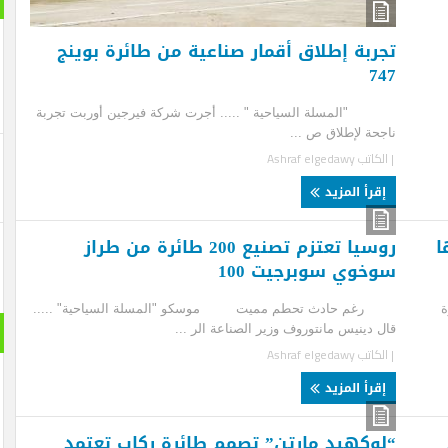
ربة إطلاق أقمار صناعية من طائرة بوينج
7
مسلة السياحية " ..... أجرت شركة فيرجين أوربت تجربة
حة لإطلاق ص ...
لكاتب
Ashraf elgedawy
قرأ المزيد
روسيا تعتزم تصنيع 200 طائرة من طراز
خوي سوبرجيت 100
 حادث تحطم مميت موسكو "المسلة السياحية" .....
حول الع
 دينيس مانتوروف وزير الصناعة الر ...
لكاتب
Ashraf elgedawy
قرأ المزيد
وكهيد مارتن” تصمم طائرة ركاب تعتمد