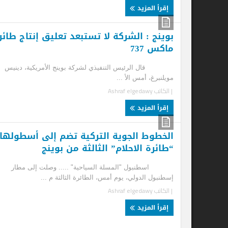
إقرأ المزيد
بوينج : الشركة لا تستبعد تعليق إنتاج طائرة
“ا
ماكس 737
“إ
قال الرئيس التنفيذي لشركة بوينج الأمريكية، دينيس
"ال
مويلنبرغ، أمس الأ ...
الم
| الكاتب
Ashraf elgedawy
| ا
إقرأ المزيد
إ
الخطوط الجوية التركية تضم إلى أسطولها
“طائرة الاحلام” الثالثة من بوينج
اسطنبول "المسلة السياحية" ..... وصلت إلى مطار
إسطنبول الدولي، يوم أمس، الطائرة الثالثة م ...
| الكاتب
Ashraf elgedawy
إقرأ المزيد