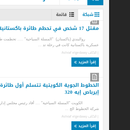
شبكة
قائمة
مقتل 17 شخص في تحطم طائرة باكستانية
إير
روالبندي (باكستان) "المسلة السياحية" ..... تحطمت طائرة
عسكرية باكستانية كانت في رحلة تد ...
بار
| الكاتب
Ashraf elgedawy
الف
| ا
إقرأ المزيد
إ
الخطوط الجوية الكويتية تتسلم أول طائرة
ال
إيرباص إيه 320
“ا
بت
الكويت "المسلة السياحية" .... أفاد رئيس مجلس إدارة
شركة الخطوط الج ...
بغد
| الكاتب
Ashraf elgedawy
الج
| ا
إقرأ المزيد