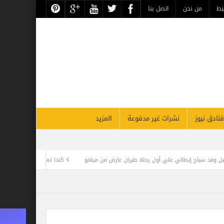
حن
اتصل بنا
نشرات غير مدفوعة
المزيد
لة طيران عارض من ميلانو
كندا تمنح تصاريح إقامة دائمة غير مسبوقة في 2022.. ومطلوب 1.5 مليون مهاجر حتى 2025