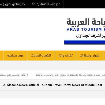
حجز غرف فندقية رخيصة
حجز فنادق بدون وسيط
من ن
مطارات
ثقافة واثار
اقتصاد-اتصالات
غرف سياحية
فنادق نيوز
 تتحرى الأمر والأسباب غامضة
مطار مرسى علم يستقبل وفد سياح إيطالي علي أول رح
Al Masalla-News- Official Tourism Travel Portal News At Mi