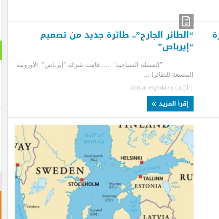
لطائر الجارح”.. طائرة جديد من تصميم
يرباص”
استطلا
مسلة السياحية" ..... قامت شركة "إيرباص" الأوروبية
هل تنج
صنعة للطائرا ...
لكاتب
Ashraf elgedawy
نعم ت
قرأ المزيد
لن تن
احجز غ