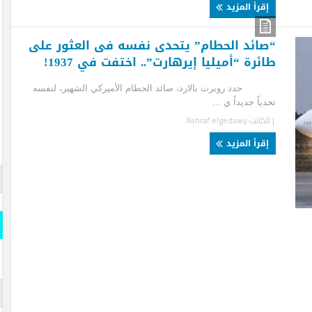
قرأ المزيد
ائد الحطام” يتحدى نفسه فى العثور على
رة “أميليا إيرهارت”.. اختفت في 1937!
 روبرت بالارد، صائد الحطام الأميركي الشهير، لنفسه
اً جديداً ي ...
لكاتب
Ashraf elgedawy
قرأ المزيد
قارن وو
المسلة
قارن و
s- Official
iddle East
المسلة 