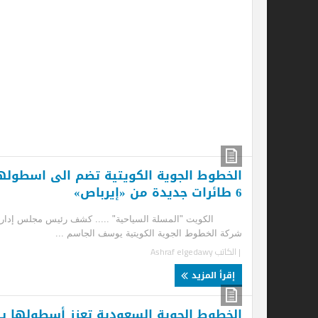
تج
47
"ال
ناج
| ا
إ
الخطوط الجوية الكويتية تضم الى اسطولها
6 طائرات جديدة من «إيرباص»
سو
الكويت "المسلة السياحية" ..... كشف رئيس مجلس إدارة
رغم
شركة الخطوط الجوية الكويتية يوسف الجاسم ...
قال
| الكاتب
Ashraf elgedawy
| ا
إقرأ المزيد
إ
الخطوط الجوية السعودية تعزز أسطولها بـ
“ل