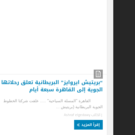
“جى
كان
الم
| ا
إ
“بريتيش ايروايز” البريطانية تعلق رحلاتها
ني
الجوية إلى القاهرة سبعة أيام
وت
09
القاهرة "المسلة السياحية" ..... علقت شركتا الخطوط
الجوية البريطانية (بريتيش ...
بار
| الكاتب
Ashraf elgedawy
شرك
| ا
إقرأ المزيد
إ