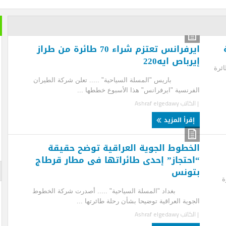
خير الكل
بعد ان ان
ايرفرانس تعتزم شراء 70 طائرة من طراز
تمضي إما
باص ايه220
تغيير وزي
يس "المسلة السياحية" ..... تعلن شركة الطيران
الأزرقية 
رنسية "ايرفرانس" هذا الأسبوع خططها ...
والاستثما
العلاقات 
لكاتب
Ashraf elgedawy
المتحفي و
أيضا … فه
قرأ المزيد
والأرقام ل
لم تستطعه
خطوط الجوية العراقية توضح حقيقة
حتجاز” إحدى طائراتها فى مطار قرطاج
الإعلان
ونس
اد "المسلة السياحية" ..... أصدرت شركة الخطوط
وية العراقية توضيحا بشأن رحلة طائرتها ...
لكاتب
Ashraf elgedawy