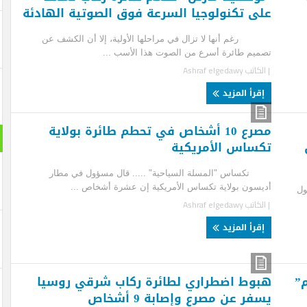
ى تكنولوجيا السرعة فوق الصوتية الهادئة
 أنها لا تزال في مراحلها الأولية، إلا أن الكشف عن
يم طائرة أسرع من الصوت هذا الأسب ...
لكاتب
Ashraf elgedawy
قرأ المزيد
مصرع 10 أشخاص في تحطم طائرة بولاية
رحلة : 
ساس الأمريكية
اس "المسلة السياحية" ..... قال مسؤول في مطار
سون بولاية تكساس الأمريكية إن عشرة أشخاص ...
لكاتب
Ashraf elgedawy
قرأ المزيد
وط اضطراري لطائرة ركاب شرقي روسيا
ر عن مصرع وإصابة 9 أشخاص