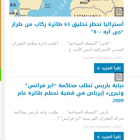
أستراليا تحظر تحليق 63 طائرة ركاب من طراز
 أيه – 8”
برا "المسلة السياحية" ..... أعلنت إدارة سلامة الطيران
دنى الأسترالية، أمس الأحد، ع ...
لكاتب
Ashraf elgedawy
قرأ المزيد
القران 
ابة باريس تطلب محاكمة “اير فرانس”
الصوتية
برىء إيرباص في قضية تحطم طائرة عام
20
س "المسلة السياحية" ..... طلبت نيابة باريس محاكمة
ة الطيران الفرنسية "اير فرانس" أ ...
لكاتب
Ashraf elgedawy
قرأ المزيد