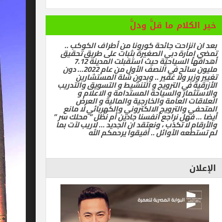
ام ما قلَّ ودلَّ
زاحت جائحة كورونا من أطراف الكوكب ..
رة دبي الصغيرة بثبات على طريق تحقيق
أهدافها السياحية حيث استقبلت المدينة 7.12
مليون سائح في النصف الأول من عام 2022… دون
ر ولا غفير .. وبدون شلة المستشارين
في الترويج و التنشيط و التسويق والتدريب
ر والسياحة المستدامة و الاعلام و
العامة والخارجية والمالية و العرض
الترويج الالكتروني والكهربائي لا مانع
ل نراجع أنفسنا جادين أم نظل ” محلك سر ”
ا تكذب ، ونعتقد ان الجديد … لاريب لآت بما
 الأوائل .. أفيقوا يرحمكم الله