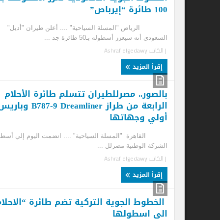
100 طائرة “إيرباص”
عل
الرياض "المسلة السياحية" .... أعلن طيران "أديل"
رغم
السعودي أنه سيعزز أسطوله بـ50 طائرة جد ...
تصم
| الكاتب
Ashraf elgedawy
| ا
إقرأ المزيد
إ
بالصور.. مصرللطيران تتسلم طائرة الأحلام
الرابعة من طراز B787-9 Dreamliner وباريس
تك
أولي وجهاتها
تكس
أدي
القاهرة "المسلة السياحية" .... انضمت اليوم إلي أسطول
| ا
الشركة الوطنية مصرلل ...
| الكاتب
Ashraf elgedawy
إ
إقرأ المزيد
الخطوط الجوية التركية تضم طائرة “الاحلام”
هب
الى اسطولها
يسف