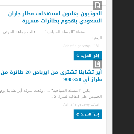
الحوثيون يعلنون استهداف مطار جازان
السعودي بهجوم بطائرات مسيرة
6,5 مليار د
صنعاء "المسلة السياحية" ..... قالت جماعة الحوثي
بكي
اليمنية ...
«إي
| الكاتب
Ashraf elgedawy
| ا
إقرأ المزيد
إ
آير تشاينا تشتري من ايرباص 20 طائرة من
طراز أي 350-900
بكين "المسلة السياحية" ..... وقعت شركة آير تشاينا يوم
الخميس على اتفاقية لشراء 2 ...
| الكاتب
Ashraf elgedawy
إقرأ المزيد