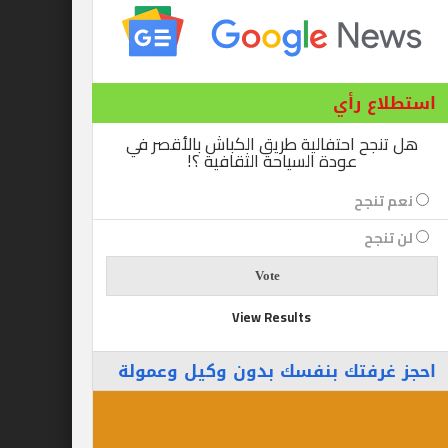
ع رأي
ح احتفالية طريق الكباش بالأقصر في
عودة السياحة الثقافية ؟!
نجح
جح
View Results
رفتك بنفسك بدون وكيل وعمولة