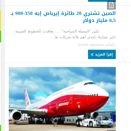
اشترك م
الصين تشتري 20 طائرة إيرباص إيه 350-900 بـ
اشترك معنا
ولار
[mc4wp_form id="292065"]
ن "المسلة السياحية" ..... تعاقدت الخطوط الصينية
مقال ر
ر تشاينا» إحدى أهم ثلاثة شركات ط ...
لكاتب
Ashraf elgedawy
قرأ المزيد
بانورام