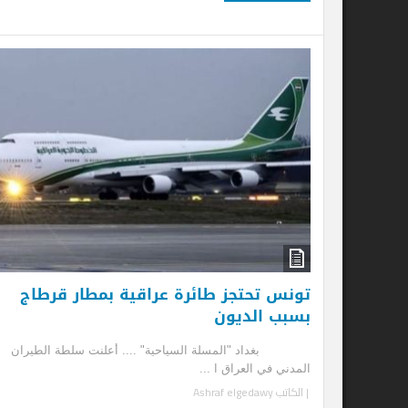
إ
“ص
طائ
حدد
تحدي
| ا
إ
تونس تحتجز طائرة عراقية بمطار قرطاج
بسبب الديون
بغداد "المسلة السياحية" .... أعلنت سلطة الطيران
المدني في العراق ا ...
| الكاتب
Ashraf elgedawy