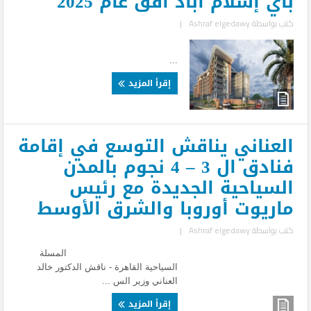
باي إسلام آباد أفق عام 2025
كتب بواسطة
Ashraf elgedawy
|
...
إقرأ المزيد
العناني يناقش التوسع في إقامة
فنادق ال 3 – 4 نجوم بالمدن
السياحية الجديدة مع رئيس
ماريوت أوروبا والشرق الأوسط
كتب بواسطة
Ashraf elgedawy
|
المسلة
السياحية القاهرة - ناقش الدكتور خالد
العناني وزير الس ...
إقرأ المزيد