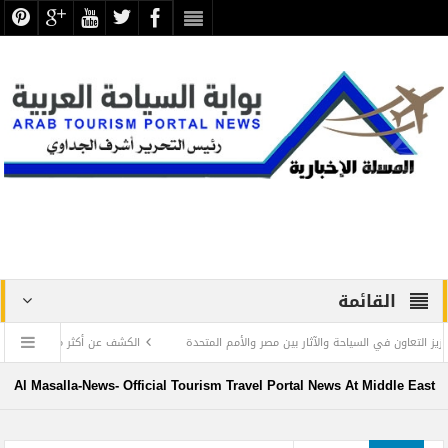
القائمة
ياحة والآثار بين مصر والأمم المتحدة
الكشف عن أكثر من 2000 رؤوس الكباش المحنطة تعود للعصر البطلمي في منطقة أبيدوس
Al Masalla-News- Official Tourism Travel Portal News At Middle East