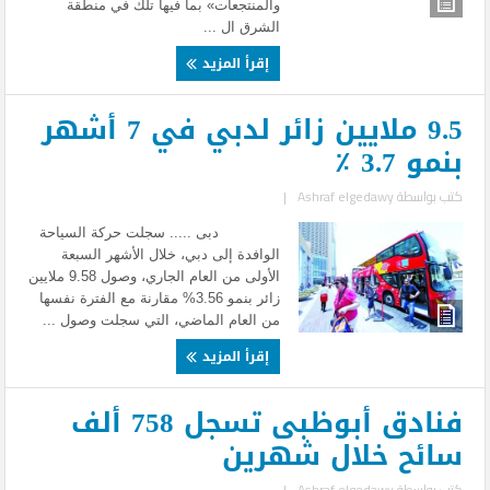
والمنتجعات» بما فيها تلك في منطقة
الشرق ال ...
إقرأ المزيد
9.5 ملايين زائر لدبي في 7 أشهر
بنمو 3.7 ٪
كتب بواسطة
Ashraf elgedawy
|
دبى ..... سجلت حركة السياحة
الوافدة إلى دبي، خلال الأشهر السبعة
الأولى من العام الجاري، وصول 9.58 ملايين
زائر بنمو 3.56% مقارنة مع الفترة نفسها
من العام الماضي، التي سجلت وصول ...
إقرأ المزيد
فنادق أبوظبى تسجل 758 ألف
سائح خلال شهرين
كتب بواسطة
Ashraf elgedawy
|