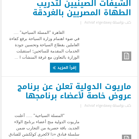
الشيفات الصينيين لتدريب
الطهاة المصريين بالغردقة
كتب بواسطة
Ashraf elgedawy
|
القاهرة "المسلة السياحية" ....
في ضوء اهتمام وزارة السياحة برفع كفاءة
العاملين بقطاع السياحة وتحسين جودة
الخدمات المقدمة للسائحين؛ استقبلت
الوزارة بالتعاون مع غرفة المنشآت ا ...
إقرأ المزيد
ماريوت الدولية تعلن عن برنامج
عروض خاصة لأعضاء برنامجها
كتب بواسطة
Ashraf elgedawy
|
"المسلة السياحية" ..... أعلنت
ماريوت الدولية منح أعضاء برنامج الولاء
الجديد، باقة حصرية من التجارب ضمن
سلسلة فنادق «ذا لاكجري كولكشن للفنادق