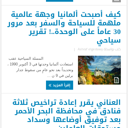
كيف أصبحت ألمانيا وجهة عالمية
ملهمة للسياحة والسفر بعد مرور
30 عاماً على الوحدة..! تقرير
سياحي
كتب بواسطة
Ashraf elgedawy
|
المسلة السياحية عقب
استعادت ألمانيا وحدتها في 3 أكتوبر 1990 ،
وتحديداً بعد نحو عامٍ من سقوط جدار
برلين في 9 ن ...
إقرأ المزيد
العناني يقرر إعادة تراخيص ثلاثة
فنادق في محافظة البحر الأحمر
بعد توفيق أوضاعها وسداد