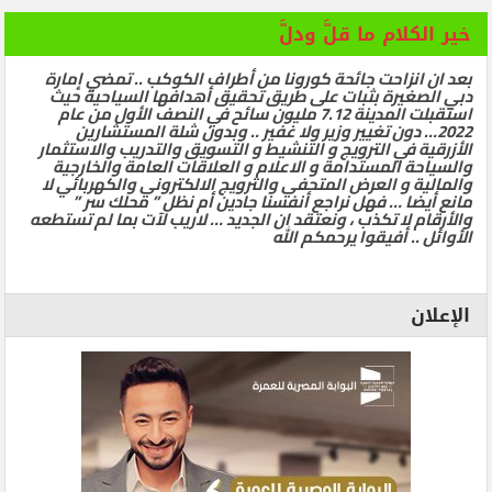
خير الكلام ما قلَّ ودلَّ
بعد ان انزاحت جائحة كورونا من أطراف الكوكب .. تمضي إمارة
دبي الصغيرة بثبات على طريق تحقيق أهدافها السياحية حيث
استقبلت المدينة 7.12 مليون سائح في النصف الأول من عام
2022… دون تغيير وزير ولا غفير .. وبدون شلة المستشارين
الأزرقية في الترويج و التنشيط و التسويق والتدريب والاستثمار
والسياحة المستدامة و الاعلام و العلاقات العامة والخارجية
والمالية و العرض المتحفي والترويج الالكتروني والكهربائي لا
مانع أيضا … فهل نراجع أنفسنا جادين أم نظل ” محلك سر ”
والأرقام لا تكذب ، ونعتقد ان الجديد … لاريب لآت بما لم تستطعه
الأوائل .. أفيقوا يرحمكم الله
الإعلان