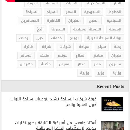
الاثار
الاسكندرية
الامارات
الثقافة
الجوية
الخطوط
السعودية
السفر
السياح
السياحة
السياحية
الصين
الطيران
القاهرة
المسافرين
المسلة
المسلة السياحية
المصرية
الْحَجُّ
بوابة السياحة العربية
بوينج
خدمات
دبى
رحلات
رحلة
سياح
سياحة
شركات
شركة
طائرة
طيران
فنادق
قطاع
مؤتمر
متحف
مسافر
مشروع
مصر
مطار
معرض
مكتبة
مهرجان
وزارة
وزير
وزيرة
Recent Posts
غرفة شركات السياحة تشيد بتوصيات سياحة النواب
حول العمرة والحج
أستاذ جامعي من أمريكية الشارقة يطور تقنيات
جديدة لاستهداف الخلايا السرطانية