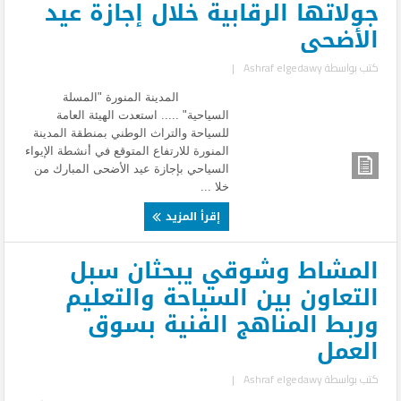
جولاتها الرقابية خلال إجازة عيد
الأضحى
كتب بواسطة
Ashraf elgedawy
|
المدينة المنورة "المسلة
السياحية" ..... استعدت الهيئة العامة
للسياحة والتراث الوطني بمنطقة المدينة
المنورة للارتفاع المتوقع في أنشطة الإيواء
السياحي بإجازة عيد الأضحى المبارك من
خلا ...
إقرأ المزيد
المشاط وشوقي يبحثان سبل
التعاون بين السياحة والتعليم
وربط المناهج الفنية بسوق
العمل
كتب بواسطة
Ashraf elgedawy
|