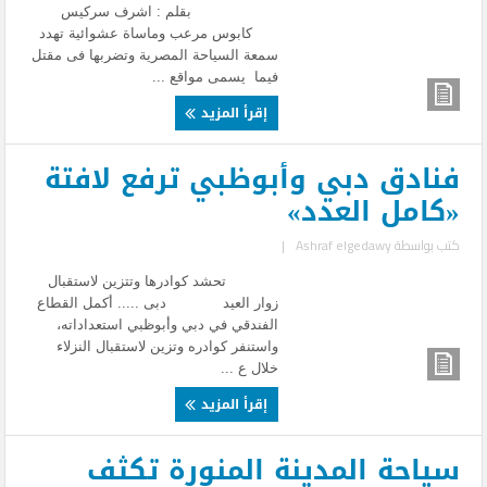
بقلم : اشرف سركيس
كابوس مرعب وماساة عشوائية تهدد
سمعة السياحة المصرية وتضربها فى مقتل
فيما يسمى مواقع ...
إقرأ المزيد
فنادق دبي وأبوظبي ترفع لافتة
«كامل العدد»
كتب بواسطة
Ashraf elgedawy
|
تحشد كوادرها وتتزين لاستقبال
زوار العيد دبى ..... أكمل القطاع
الفندقي في دبي وأبوظبي استعداداته،
واستنفر كوادره وتزين لاستقبال النزلاء
خلال ع ...
إقرأ المزيد
سياحة المدينة المنورة تكثف