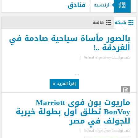
فنادق
الرئيسيه
شبكة
قائمة
بالصور مأساة سياحية صادمة في
الغردقة ..!
كتب بواسطة
Ashraf elgedawy
|
...
إقرأ المزيد
ماريوت بون فوى Marriott
BonVoy تطلق أول بطولة خيرية
للجولف في مصر
كتب بواسطة
Ashraf elgedawy
|