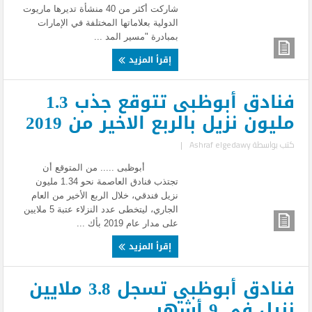
شاركت أكثر من 40 منشأة تديرها ماريوت
الدولية بعلاماتها المختلفة في الإمارات
بمبادرة "مسير المد ...
إقرأ المزيد
فنادق أبوظبى تتوقع جذب 1.3
مليون نزيل بالربع الاخير من 2019
كتب بواسطة
Ashraf elgedawy
|
أبوظبى ..... من المتوقع أن
تجتذب فنادق العاصمة نحو 1.34 مليون
نزيل فندقي، خلال الربع الأخير من العام
الجاري، ليتخطى عدد النزلاء عتبة 5 ملايين
على مدار عام 2019 بأك ...
إقرأ المزيد
فنادق أبوظبي تسجل 3.8 ملايين
نزيل فى 9 أشهر