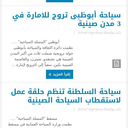
سياحة أبوظبى تروج للامارة في
3 مدن صينية
كتب بواسطة
Ashraf elgedawy
|
أبوظبي "المسلة السياحية" .....
نظمت دائرة الثقافة والسياحة بأبوظبي
جولة ترويجية شملت ثلاث من أكبر المدن
الصينية هي تشنغدو، شينزن، والعاصمة
الصينية بكين، سعياً إلى الترويج لإمارة ...
إقرأ المزيد
سياحة السلطنة تنظم حلقة عمل
لاستقطاب السياحة الصينية
كتب بواسطة
Ashraf elgedawy
|
مسقط "المسلة السياحية" .....
نظمت وزارة السياحة العمانية في مسقط