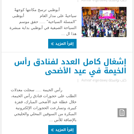
أبوظبي ترسخ مكانتها كوجهةً
سياحيةً على مدار العام أبوظبى
"المسلة السياحية" ..... حقق موسم
السياحة الصيفية في أبوظبي بداية مبشرة
هذا ال ...
إقرأ المزيد
إشغال كامل العدد لفنادق رأس
الخيمة في عيد الأضحى
كتب بواسطة
Ashraf elgedawy
|
رأس الخيمة ..... سجلت معدلات
الطلب على حجوزات فنادق رأس الخيمة،
خلال عطلة عيد الأضحى المبارك، قفزة
كبيرة، وتسارعت الحجوزات الإلكترونية
المبكرة من السوقين المحلي والخليجي
بالإضافة للأس ...
إقرأ المزيد