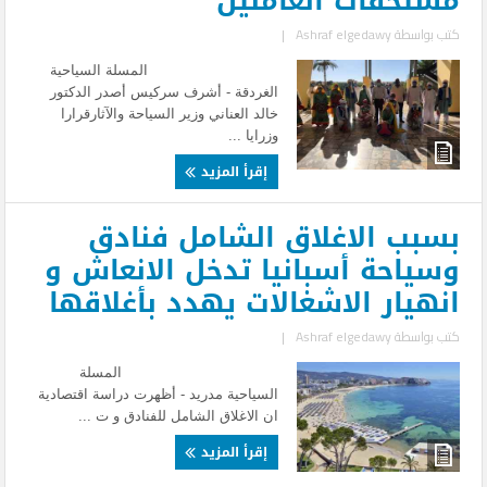
مستحقات العاملين
كتب بواسطة
Ashraf elgedawy
|
المسلة السياحية
الغردقة - أشرف سركيس أصدر الدكتور
خالد العناني وزير السياحة والآثارقرارا
وزرايا ...
إقرأ المزيد
بسبب الاغلاق الشامل فنادق
وسياحة أسبانيا تدخل الانعاش و
انهيار الاشغالات يهدد بأغلاقها
كتب بواسطة
Ashraf elgedawy
|
المسلة
السياحية مدريد - أظهرت دراسة اقتصادية
ان الاغلاق الشامل للفنادق و ت ...
إقرأ المزيد