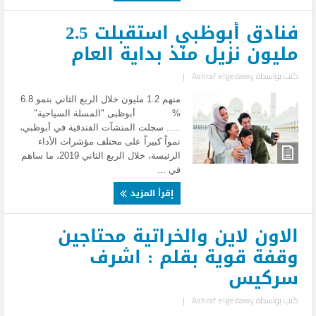
فنادق أبوظبي استقبلت 2.5
مليون نزيل منذ بداية العام
كتب بواسطة
Ashraf elgedawy
|
منهم 1.2 مليون خلال الربع الثاني بنمو 6.8
% أبوظبى "المسلة السياحية"
..... سجلت المنشآت الفندقية في أبوظبي،
نمواً كبيراً على مختلف مؤشرات الأداء
الرئيسة، خلال الربع الثاني 2019، ما ساهم
في ...
إقرأ المزيد
الاون لاين والخراتية محتاجين
وقفة قوية بقلم : اشرف
سركيس
كتب بواسطة
Ashraf elgedawy
|