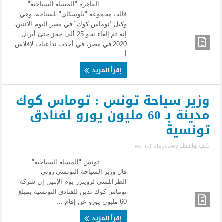
القاهرة "المسلة السياحية" .....
قالت مجموعة "بلوسكاي" للسياحة، وهي
وكيل "توماس كوك" في مصر اليوم الاثنين،
إنه تم إلغاء نحو 25 ألف حجز حتى أبريل
2020 في مصر، في أحدث تداعيات لإفلاس
أ ...
إقرأ المزيد
وزير سياحة تونس : توماس كوك
مدينة بـ 60 مليون يورو لفنادق
تونسية
كتب بواسطة
Ashraf elgedawy
|
تونس "المسلة السياحية" .....
قال وزير السياحة التونسي روني
الطرابلسي لرويترز يوم الإثنين إن شركة
توماس كوك تدين للفنادق التونسية بمبلغ
60 مليون يورو عن إقام ...
إقرأ المزيد