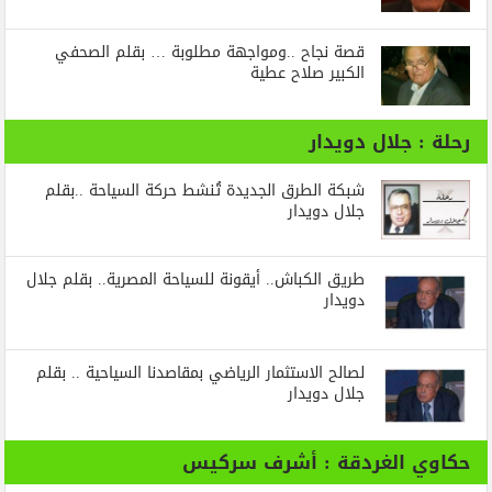
قصة نجاح ..ومواجهة مطلوبة … بقلم الصحفي
الكبير صلاح عطية
رحلة : جلال دويدار
شبكة الطرق الجديدة تُنشط حركة السياحة ..بقلم
جلال دويدار
طريق الكباش.. أيقونة للسياحة المصرية.. بقلم جلال
دويدار
لصالح الاستثمار الرياضي بمقاصدنا السياحية .. بقلم
جلال دويدار
حكاوي الغردقة : أشرف سركيس