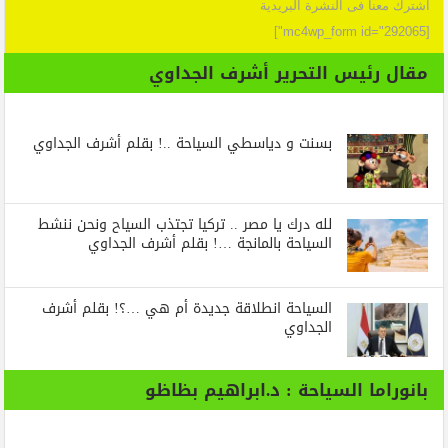
اشترك معنا فى النشرة البريدية
[mc4wp_form id="292065"]
مقال رئيس التحرير أشرف الجداوي
بسنت و دياسطي السياحة ..! بقلم أشرف الجداوي
لله درك يا مصر .. تركيا تجتذب السياح ونحن ننشط
السياحة بالمانجة …! بقلم أشرف الجداوي
السياحة انطلاقة جديدة أم هي …؟! بقلم أشرف
الجداوي
بانوراما السياحة : د.ابراهيم بظاظو