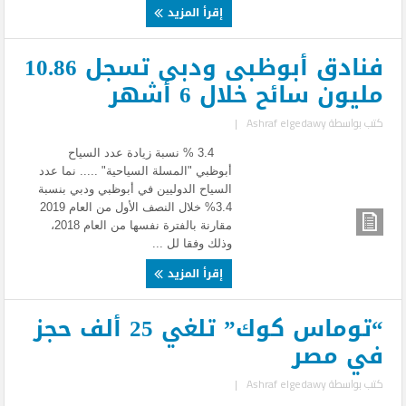
إقرأ المزيد
فنادق أبوظبى ودبى تسجل 10.86
مليون سائح خلال 6 أشهر
كتب بواسطة
Ashraf elgedawy
|
3.4 % نسبة زيادة عدد السياح
أبوظبي "المسلة السياحية" ..... نما عدد
السياح الدوليين في أبوظبي ودبي بنسبة
3.4% خلال النصف الأول من العام 2019
مقارنة بالفترة نفسها من العام 2018،
وذلك وفقا لل ...
إقرأ المزيد
“توماس كوك” تلغي 25 ألف حجز
في مصر
كتب بواسطة
Ashraf elgedawy
|