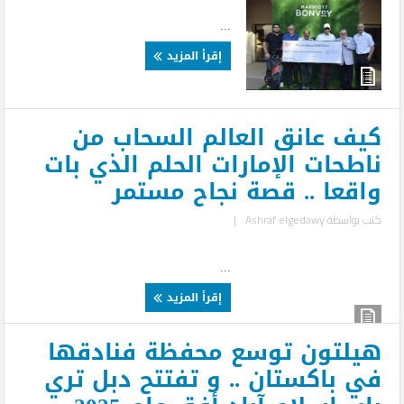
...
إقرأ المزيد
كيف عانق العالم السحاب من
ناطحات الإمارات الحلم الذي بات
واقعا .. قصة نجاح مستمر
كتب بواسطة
Ashraf elgedawy
|
...
إقرأ المزيد
هيلتون توسع محفظة فنادقها
في باكستان .. و تفتتح دبل تري