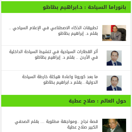
بانوراما السياحة : د.ابراهيم بظاظو
تطبيقات الذكاء الاصطناعي في الإعلام السياحي ..
بقلم د. إبراهيم بظاظو
أثر القطارات السياحية في تنشيط السياحة الداخلية
في الأردن .. بقلم د. إبراهيم بظاظو
ما بعد كورونا واعادة هيكلة خارطة السياحة
الدولية…بقلم د.ابراهيم بظاظو
حول العالم : صلاح عطية
قصة نجاح ..ومواجهة مطلوبة … بقلم الصحفي
الكبير صلاح عطية