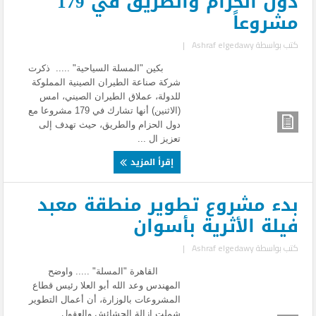
دول الحزام والطريق في 179
مشروعاً
كتب بواسطة
Ashraf elgedawy
|
بكين "المسلة السياحية" ..... ذكرت
شركة صناعة الطيران الصينية المملوكة
للدولة، عملاق الطيران الصيني، امس
(الاثنين) أنها تشارك في 179 مشروعا مع
دول الحزام والطريق، حيث تهدف إلى
تعزيز ال ...
إقرأ المزيد
بدء مشروع تطوير منطقة معبد
فيلة الأثرية بأسوان
كتب بواسطة
Ashraf elgedawy
|
القاهرة "المسلة" ..... واوضح
المهندس وعد الله أبو العلا رئيس قطاع
المشروعات بالوزارة، أن أعمال التطوير
شملت ازالة الحشائش والعقول