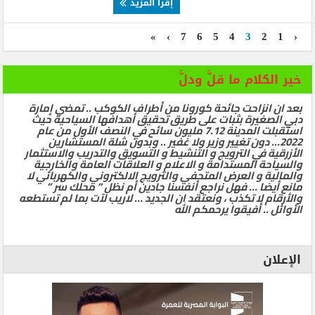
إقرأ المزيد
»
›
7
6
5
4
3
2
1
‹
خير الكلام ما قلَّ ودلَّ
بعد ان انزاحت جائحة كورونا من أطراف الكوكب .. تمضي إمارة
دبي الصغيرة بثبات على طريق تحقيق أهدافها السياحية حيث
استقبلت المدينة 7.12 مليون سائح في النصف الأول من عام
2022… دون تغيير وزير ولا غفير .. وبدون شلة المستشارين
الأزرقية في الترويج و التنشيط و التسويق والتدريب والاستثمار
والسياحة المستدامة و الاعلام و العلاقات العامة والخارجية
والمالية و العرض المتحفي والترويج الالكتروني والكهربائي لا
مانع أيضا … فهل نراجع أنفسنا جادين أم نظل ” محلك سر ”
والأرقام لا تكذب ، ونعتقد ان الجديد … لاريب لآت بما لم تستطعه
الأوائل .. أفيقوا يرحمكم الله
الإعلان