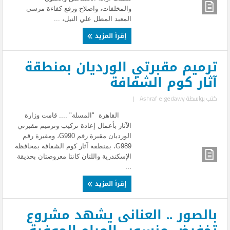
والمخلفات، واصلاح ورفع كفاءة مرسي
المعبد المطل علي النيل، ...
إقرأ المزيد
ترميم مقبرتي الورديان بمنطقة
آثار كوم الشفافة
كتب بواسطة
Ashraf elgedawy
|
القاهرة "المسلة" .... قامت وزارة
الآثار بأعمال إعادة تركيب وترميم مقبرتي
الورديان مقبرة رقم G990، ومقبرة رقم
G989، بمنطقة آثار كوم الشقافة بمحافظة
الإسكندرية واللتان كانتا معروضتان بحديقة
...
إقرأ المزيد
بالصور .. العنانى يشهد مشروع