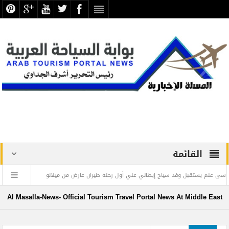
القائمة
وفد سياح إيطالي علي أول رحلة طيران عارض من ميلانو
كندا تمنح تصاريح إقامة دائمة غير مسبوقة في 2022.
 في المنطقة العربية
Al Masalla-News- Official Tourism Travel Portal News At Middle East