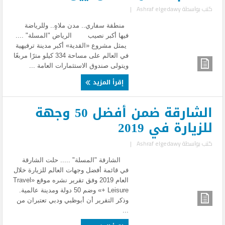
كتب بواسطة
Ashraf elgedawy
|
منطقة سفاري.. مدن ملاهٍ.. وللرياضة
فيها أكبر نصيب الرياض "المسلة" ....
​يمثل مشروع «القدية» أكبر مدينة ترفيهية
في العالم على مساحة 334 كيلو مترًا مربعًا
ويتولى صندوق الاستثمارات العامة ...
إقرأ المزيد
الشارقة ضمن أفضل 50 وجهة
للزيارة في 2019
كتب بواسطة
Ashraf elgedawy
|
الشارقة "المسلة" ..... حلت الشارقة
في قائمة أفضل وجهات العالم للزيارة خلال
العام 2019 وفق تقرير نشره موقع «Travel
+ Leisure» وضم 50 دولة ومدينة عالمية.
وذكر التقرير أن أبوظبي ودبي تعتبران من
...