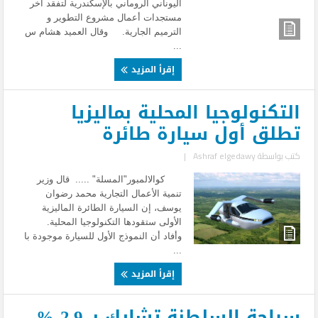
اليوناني الروماني بالإسكندرية لتفقد آخر
مستجدات أعمال مشروع التطوير و
الترميم الجارية. وقال العميد هشام س
...
إقرأ المزيد
التكنولوجيا المحلية بماليزيا
تطلق أول سيارة طائرة
كتب بواسطة
Ashraf elgedawy
|
كوالالمبور"المسلة" ..... قال وزير
تنمية الأعمال التجارية محمد رضوان
يوسف، إن السيارة الطائرة الماليزية
الأولى ستقودها التكنولوجيا المحلية.
وأفاد أن النموذج الأول للسيارة موجودة با
...
إقرأ المزيد
سياحة السلطنة تشارك بـ 2.9 %