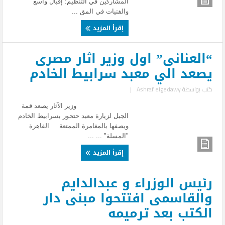
المشاركين في التنظيم: إقبال واسع
والفتيات في المق ...
إقرأ المزيد
“العنانى” اول وزير اثار مصرى
يصعد الي معبد سرابيط الخادم
كتب بواسطة
Ashraf elgedawy
|
وزير الآثار يصعد قمة
الجبل لزيارة معبد حتحور بسرابيط الخادم
ويصفها بالمغامرة الممتعة القاهرة
"المسلة" ... ...
إقرأ المزيد
رئيس الوزراء و عبدالدايم
والقاسمى افتتحوا مبنى دار
الكتب بعد ترميمه