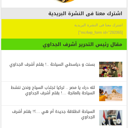
اشترك معنا فى النشرة البريدية
اشترك معنا فى النشرة البريدية
[mc4wp_form id="292065"]
مقال رئيس التحرير أشرف الجداوي
بسنت و دياسطي السياحة ..! بقلم أشرف الجداوي
لله درك يا مصر .. تركيا تجتذب السياح ونحن ننشط
السياحة بالمانجة …! بقلم أشرف الجداوي
السياحة انطلاقة جديدة أم هي …؟! بقلم أشرف
الجداوي