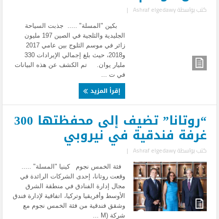
كتب بواسطة
Ashraf elgedawy
|
بكين "المسلة" ..... جذبت السياحة
الجليدية والثلجية في الصين 197 مليون
زائر في موسم الثلوج بين عامي 2017
و2018، حيث بلغ إجمالي الإيرادات 330
مليار يوان. تم الكشف عن هذه البيانات
في ت ...
إقرأ المزيد
“روتانا” تضيف إلى محفظتها 300
غرفة فندقية في نيروبي
كتب بواسطة
Ashraf elgedawy
|
فئة الخمس نجوم كينيا "المسلة" .....
وقعت روتانا، إحدى الشركات الرائدة في
مجال إدارة الفنادق في منطقة الشرق
الأوسط وأفريقيا وتركيا، اتفاقية لإدارة فندق
وشقق فندقية من فئة الخمس نجوم مع
شركة (M ...