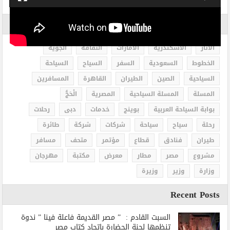
الاكثر بحثاً
الاثار
الاسكندرية
الامارات
الثقافة
الجوية
الخطوط
السعودية
السفر
السياح
السياحة
السياحية
الصين
الطيران
القاهرة
المسافرين
المسلة
المسلة السياحية
المصرية
الْحَجُّ
بوابة السياحة العربية
بوينج
خدمات
دبى
رحلات
رحلة
سياح
سياحة
شركات
شركة
طائرة
طيران
فنادق
قطاع
مؤتمر
متحف
مسافر
مشروع
مصر
مطار
معرض
مكتبة
مهرجان
وزارة
وزير
وزيرة
Recent Posts
السبت القادم : ” مصر القديمة فاعلة فينا ” ندوة
تنظمها لجنة الحضارة باتحاد كتاب مصر