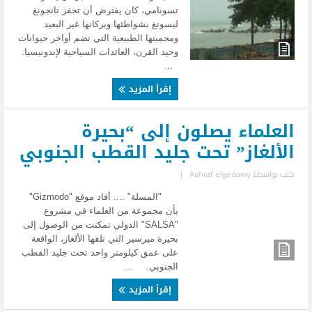
تسونامي، كان يفترض أن تحفز تانجونغ
ليسونغ بشواطئها وبركانها غير البعيد
ومحميتها الطبيعية التي تضم أواخر حيوانات
وحيد القرن، العائدات السياحية لإندونيسيا.
...
إقرأ المزيد
العلماء يصلون إلى “بحيرة
الألغاز” تحت جليد القطب الجنوبي
كتب بواسطة
Ashraf elgedawy
|
"المسلة" .... أفاد موقع "Gizmodo"
بأن مجموعة من العلماء في مشروع
"SALSA" الدولي تمكنت من الوصول إلى
بحيرة ميرسير التي تلفها الألغاز، الواقعة
على عمق كيلومتر واحد تحت جليد القطب
الجنوبي. ...
إقرأ المزيد