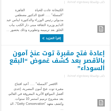
كتب بواسطة
Ashraf elgedawy
|
الكتبخانة عادت للحياة القاهرة
"المسلة" ..... افتتح الدكتور مصطفي
مدبولي رئيس الوزراء والدكتورة ايناس عبد
الدايم وزيرة الثقافة مبنى دار الكتب بباب
الخلق بعد ترميمه وتطويره وذلك بحضور ...
إقرأ المزيد
إعادة فتح مقبرة توت عنخ آمون
بالأقصر بعد كشف غموض “البقع
السوداء”
كتب بواسطة
Ashraf elgedawy
|
الاقصر "المسلة" ..... أعيد افتتاح
مقبرة توت عنخ آمون المصرية، إحدى
أفضل المواقع الأثرية المعروفة في العالم،
بعد مشروع ترميم استمر 10 سنوات.
وكشف معهد "Getty Conservation"، الذ
...