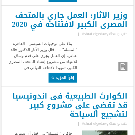
وزير الآثار: العمل جاري بالمتحف
المصرى الكبير لافتتاحه في 2020
كتب بواسطة
Ashraf elgedawy
|
بناءً على توجيهات السيسى القاهرة
"المسلة" ..... قال وزير الآثار الدكتور خالد
عناني، إن العمل يجري على قدم وساق
للانتهاء من مشروع إنشاء المتحف المصري
الكبير، تمهيدا لافتتاحه النهائي في ...
إقرأ المزيد
الكوارث الطبيعية فى اندونيسيا
قد تقضي على مشروع كبير
لتشجيع السياحة
كتب بواسطة
Ashraf elgedawy
|
جاكرتا "المسلة" .... قبل أن يدمرها