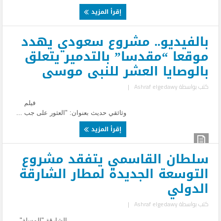
إقرأ المزيد
بالفيديو.. مشروع سعودي يهدد
موقعا “مقدسا” بالتدمير يتعلق
بالوصايا العشر للنبى موسى
كتب بواسطة
Ashraf elgedawy
|
فيلم
وثائقي حديث بعنوان: "العثور على جب ...
إقرأ المزيد
سلطان القاسمي يتفقد مشروع
التوسعة الجديدة لمطار الشارقة
الدولي
كتب بواسطة
Ashraf elgedawy
|
الشارقة "المسلة"