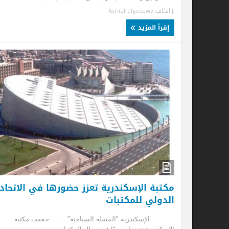
| الكاتب
Ashraf elgedawy
إقرأ المزيد
مت
عم
الإ
الإ
| ا
إ
مكتبة الإسكندرية تعزز حضورها في الاتحاد
الدولي للمكتبات
الإسكندرية "المسلة السياحية" ...... حققت مكتبة