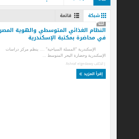
شبكة
قائمة
النظام الغذائي المتوسطي والهوية المصرية
في محاضرة بمكتبة الإسكندرية
الإسكندرية "المسلة السياحية" .... ينظم مركز دراسات
الإسكندرية وحضارة البحر المتوسط ...
| الكاتب
Ashraf elgedawy
إقرأ المزيد
نج
ال
الإ
بمكت