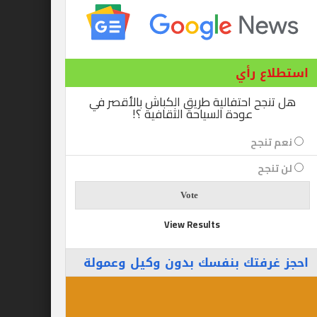
ع رأي
ح احتفالية طريق الكباش بالأقصر في
عودة السياحة الثقافية ؟!
نجح
جح
View Results
رفتك بنفسك بدون وكيل وعمولة