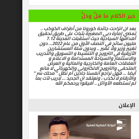
ام ما قلَّ ودلَّ
زاحت جائحة كورونا من أطراف الكوكب ..
رة دبي الصغيرة بثبات على طريق تحقيق
أهدافها السياحية حيث استقبلت المدينة 7.12
مليون سائح في النصف الأول من عام 2022… دون
ر ولا غفير .. وبدون شلة المستشارين
في الترويج و التنشيط و التسويق والتدريب
ر والسياحة المستدامة و الاعلام و
العامة والخارجية والمالية و العرض
الترويج الالكتروني والكهربائي لا مانع
ل نراجع أنفسنا جادين أم نظل ” محلك سر ”
ا تكذب ، ونعتقد ان الجديد … لاريب لآت بما
 الأوائل .. أفيقوا يرحمكم الله