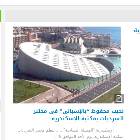
خير الكل
بعد ان ان
تمضي إما
تغيير وزي
الأزرقية 
والاستثما
العلاقات 
المتحفي و
أيضا … فه
والأرقام ل
لم تستطعه
الإعلان
يب محفوظ “بالإسباني” في مختبر
سرديات بمكتبة الإسكندرية
سكندرية "المسلة السياحية" ..... ينظم مختبر السرديات
بة الإسكندرية يوم الأحد الموافق 9 ...