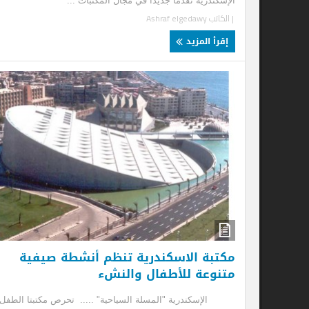
الإسكندرية تقدما جديدًا في مجال المكتبات ...
| الكاتب
Ashraf elgedawy
إقرأ المزيد
مكتبة الاسكندرية تنظم أنشطة صيفية
مك
متنوعة للأطفال والنشء
لل
الإسكندرية "المسلة السياحية" ..... تحرص مكتبتا الطفل
الإ