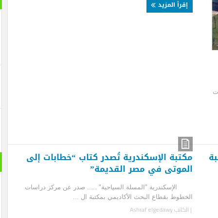
قرأ المزيد
تبة الإسكندرية تُصدر كتاب “خطابات إلى
حول الع
موتى في مصر القديمة”
سكندرية "المسلة السياحية" ..... صدر عن مركز دراسات
طوط بقطاع البحث الأكاديمي بمكتبة ال ...
لكاتب
Ashraf elgedawy