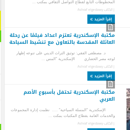
خطوطات التابع لقطاع التواصل الثقافي بمكتب ...
اشترك م
لكاتب
Ashraf elgedawy
اشترك معنا
قرأ المزيد
[mc4wp_form id="292065"]
تبة الإسكندرية تعتزم اعداد فيلمًا عن رحلة
مقال ر
عائلة المقدسة بالتعاون مع تنشيط السياحة
مصطفى الفقي: توثيق التراث الديني على تنوعه إظهار
ه مصر الحضاري الإسكندرية "المس ...
لكاتب
Ashraf elgedawy
قرأ المزيد
تبة الإسكندرية تحتفل بأسبوع الأصم
عربي
سكندرية "المسلة السياحية" ..... نظمت إدارة المجموعات
خدمات العامة بقطاع المكتبات بمكت ...
لكاتب
Ashraf elgedawy
بانورام