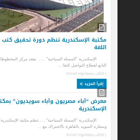
إ
مكتبة الإسكندرية تنظم دورة تحقيق كتب
اللغة
الإسكندرية "المسلة السياحية" ..... يعقد مركز المخطوطات
التابع لقطاع التواصل الثقا ...
| الكاتب
Ashraf elgedawy
إقرأ المزيد
معرض “آباء مصريون وآباء سويديون” بمكتبة
مك
الإسكندرية
ال
الإسكندرية "المسلة السياحية" .... تنظم مكتبة الإسكندرية
الإ
وسفارة السويد بالقاهرة بالاشتراك مع ...
الخ
| الكاتب
Ashraf elgedawy
| ا