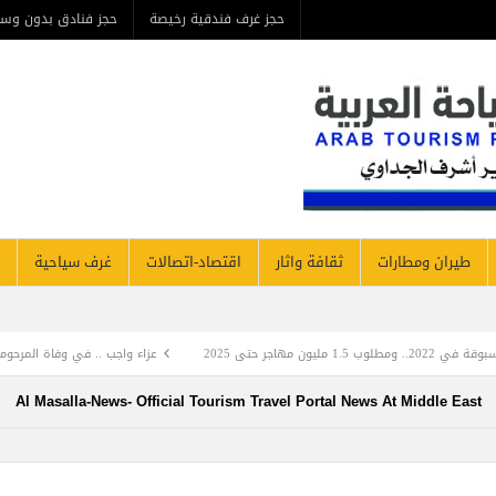
حجز غرف فندقية رخيصة
حجز فنادق بدون وسيط
من ن
مطارات
ثقافة واثار
اقتصاد-اتصالات
غرف سياحية
فنادق نيوز
عزاء واجب .. في وفاة المرحومة بأذنه تعالي والدة المهندس أحمد 
Al Masalla-News- Official Tourism Travel Portal News At Mi