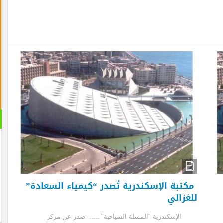
القران 
الصوتية
تبة الإسكندرية تُصدر “كيمياء السعادة”
غزالي
سكندرية "المسلة السياحية" ..... صدر عن مركز