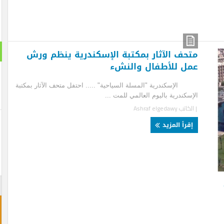
استطلا
حف الآثار بمكتبة الإسكندرية ينظم ورش
ل للأطفال والنشء
هل تنج
سكندرية "المسلة السياحية" ..... احتفل متحف الآثار بمكتبة
سكندرية باليوم العالمي للمت ...
نعم ت
لكاتب
Ashraf elgedawy
لن تن
قرأ المزيد
احجز غ