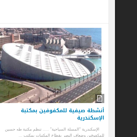
| ا
إ
مر
بج
وا
الإ
الس
| ا
إ
أنشطة صيفية للمكفوفين بمكتبة
الإسكندرية
الإسكندرية "المسلة السياحية" ..... تنظم مكتبة طه حسين
للمكفوفين وضعاف البصر بقطاع المكتبات بمكتب ...