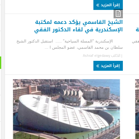
قرأ المزيد
شيخ القاسمي يؤكد دعمه لمكتبة
إسكندرية في لقاء الدكتور الفقي
سكندرية "المسلة السياحية" ..... استقبل الدكتور الشيخ
ان بن محمد القاسمي، عضو المجلس ا ...
لكاتب
Ashraf elgedawy
رحلة : 
قرأ المزيد