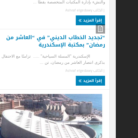
والنشء بإدارة المكتبات المتخصصة بقطا ...
الم
| الكاتب
Ashraf elgedawy
| ا
إقرأ المزيد
إ
“تجديد الخطاب الديني” في “العاشر من
مك
رمضان” بمكتبة الإسكندرية
ال
الإسكندرية "المسلة السياحية" ..... تزامنًا مع الاحتفال
د. 
بذكرى انتصار العاشر من رمضان، تن ...
لوج
| الكاتب
Ashraf elgedawy
| ا
إقرأ المزيد
إ
مك
ال
الإ
وال
| ا