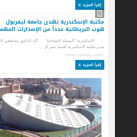
إقرأ المزيد
إ
مكتبة الإسكندرية تهدى جامعة ليفربول
ال
هوب البريطانية عدداً من الإصدارات المهمة
ال
الاسكندرية "المسلة السياحية" .... أكد الدكتور مصطفي الفقي
الإ
مدير مكتبة الاسكندرية أهمية نشر ال ...
سلط
| الكاتب
Ashraf elgedawy
| ا
إقرأ المزيد
إ