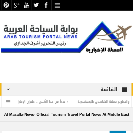
القائمة
 بجبانة الشاطبي بالإسكندرية
بدءاً من غدا الأثنين .. طيران الإمارات تبدأ في استخدام 
الدفاع عن الحضارة ترفض الرد المستفز لبطلة كليوباترا وتصدر بيانها الثاني
Al Masalla-News- Official Tourism Travel Portal News At Middle East