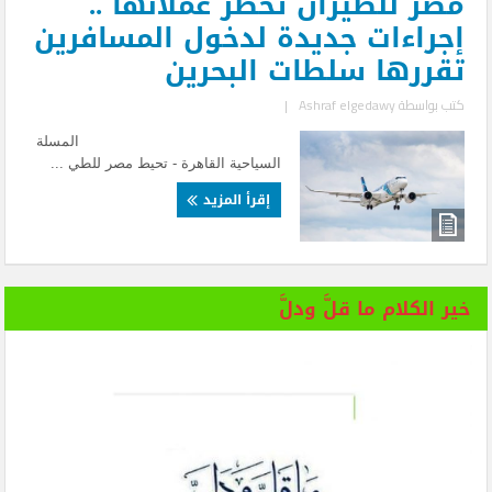
مصر للطيران تخطر عملائها ..
إجراءات جديدة لدخول المسافرين
تقررها سلطات البحرين
كتب بواسطة
Ashraf elgedawy
|
المسلة
السياحية القاهرة - تحيط مصر للطي ...
إقرأ المزيد
خير الكلام ما قلَّ ودلَّ