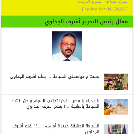
اشترك معنا فى النشرة البريدية
[mc4wp_form id="292065"]
مقال رئيس التحرير أشرف الجداوي
بسنت و دياسطي السياحة ..! بقلم أشرف الجداوي
لله درك يا مصر .. تركيا تجتذب السياح ونحن ننشط
السياحة بالمانجة …! بقلم أشرف الجداوي
السياحة انطلاقة جديدة أم هي …؟! بقلم أشرف
الجداوي