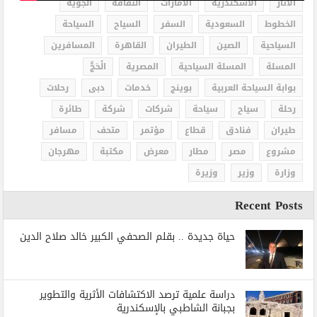
الاثار
الاسكندرية
الامارات
الثقافة
الجوية
الخطوط
السعودية
السفر
السياح
السياحة
السياحية
الصين
الطيران
القاهرة
المسافرين
المسلة
المسلة السياحية
المصرية
الْحَجُّ
بوابة السياحة العربية
بوينج
خدمات
دبى
رحلات
رحلة
سياح
سياحة
شركات
شركة
طائرة
طيران
فنادق
قطاع
مؤتمر
متحف
مسافر
مشروع
مصر
مطار
معرض
مكتبة
مهرجان
وزارة
وزير
وزيرة
Recent Posts
حياة جديدة .. بقلم الصحفي الكبير خالد صلاح الدين
دراسة علمية ترصد الاكتشافات الأثرية والتطوير
بجبانة الشاطبي بالإسكندرية