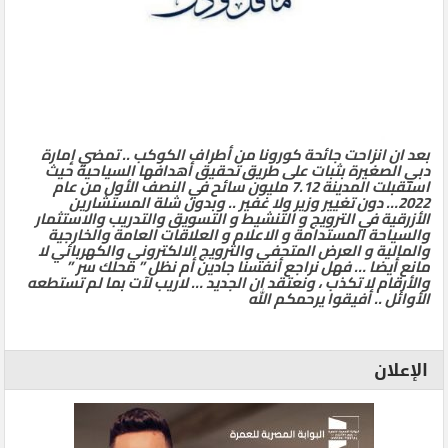
بعد ان انزاحت جائحة كورونا من أطراف الكوكب .. تمضي إمارة
دبي الصغيرة بثبات على طريق تحقيق أهدافها السياحية حيث
استقبلت المدينة 7.12 مليون سائح في النصف الأول من عام
2022… دون تغيير وزير ولا غفير .. وبدون شلة المستشارين
الأزرقية في الترويج و التنشيط و التسويق والتدريب والاستثمار
والسياحة المستدامة و الاعلام و العلاقات العامة والخارجية
والمالية و العرض المتحفي والترويج الالكتروني والكهربائي لا
مانع أيضا … فهل نراجع أنفسنا جادين أم نظل ” محلك سر ”
والأرقام لا تكذب ، ونعتقد ان الجديد … لاريب لآت بما لم تستطعه
الأوائل .. أفيقوا يرحمكم الله
الإعلان