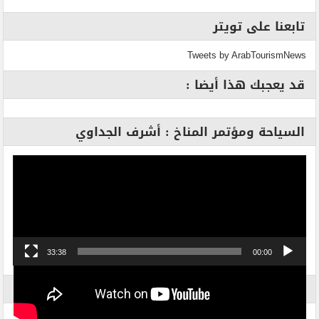
تابعنا على تويتر
Tweets by ArabTourismNews
قد يعجبك هذا أيضا :
السياحة ومؤتمر المناخ : أشرف الجداوي
مشغل
الفيديو
33:38
00:00
الاكثر بحثاً