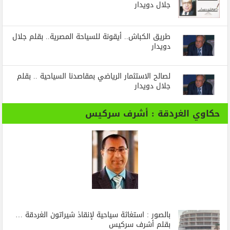
جلال دويدار
طريق الكباش.. أيقونة للسياحة المصرية.. بقلم جلال
دويدار
لصالح الاستثمار الرياضي بمقاصدنا السياحية .. بقلم
جلال دويدار
حكاوي الغردقة : أشرف سركيس
بالصور : استغاثة سياحية لإنقاذ شيراتون الغردقة …
بقلم أشرف سركيس