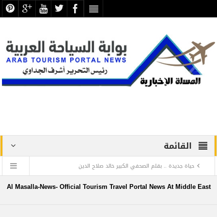
القائمة
حياة جديدة .. بقلم الصحفي الكبير خالد صلاح الدين
دراسة علمية ترصد الاكتشافات الأثرية والتطوير بجبانة الشاطبي
Al Masalla-News- Official Tourism Travel Portal News At Middle East
بالإسكندرية