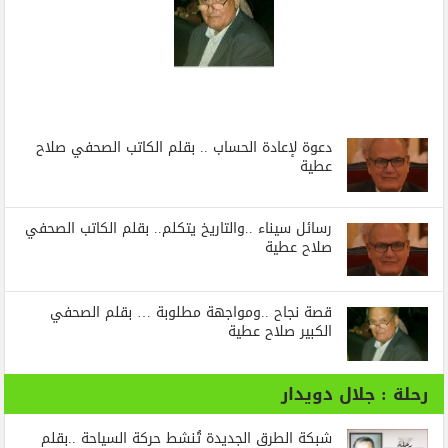
دعوة لإعادة الحساب .. بقلم الكاتب الصحفي صلاح
عطية
رسائل‭ ‬سيناء‭.. ‬والتاريخ‭ ‬يتكلم.. بقلم الكاتب الصحفي
صلاح عطية
قصة نجاح ..ومواجهة مطلوبة … بقلم الصحفي
الكبير صلاح عطية
رحلة : جلال دويدار
شبكة الطرق الجديدة تُنشط حركة السياحة ..بقلم