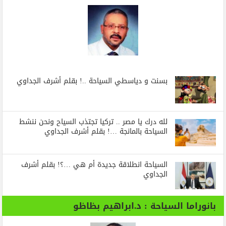
بسنت و دياسطي السياحة ..! بقلم أشرف الجداوي
لله درك يا مصر .. تركيا تجتذب السياح ونحن ننشط
السياحة بالمانجة …! بقلم أشرف الجداوي
السياحة انطلاقة جديدة أم هي …؟! بقلم أشرف
الجداوي
بانوراما السياحة : د.ابراهيم بظاظو