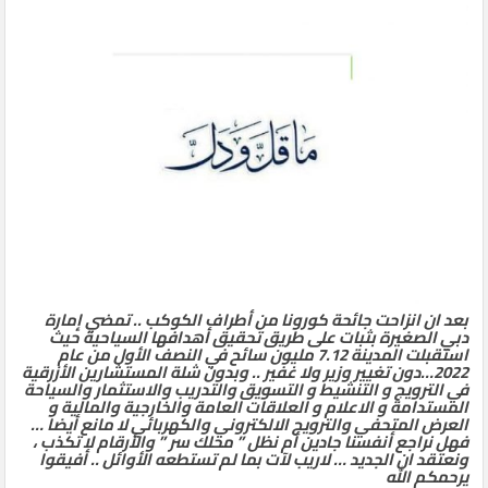
الثاني
بعد ان انزاحت جائحة كورونا من أطراف الكوكب .. تمضي إمارة
دبي الصغيرة بثبات على طريق تحقيق أهدافها السياحية حيث
استقبلت المدينة 7.12 مليون سائح في النصف الأول من عام
2022…دون تغيير وزير ولا غفير .. وبدون شلة المستشارين الأزرقية
في الترويج و التنشيط و التسويق والتدريب والاستثمار والسياحة
المستدامة و الاعلام و العلاقات العامة والخارجية والمالية و
العرض المتحفي والترويج الالكتروني والكهربائي لا مانع أيضا …
فهل نراجع أنفسنا جادين أم نظل ” محلك سر ” والأرقام لا تكذب ،
ونعتقد ان الجديد … لاريب لآت بما لم تستطعه الأوائل .. أفيقوا
يرحمكم الله