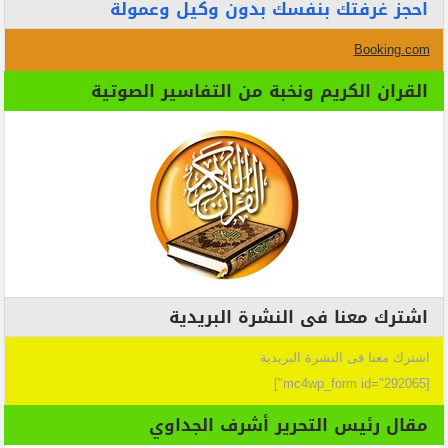
احجز غرفتك بنفسك بدون وكيل وعمولة
Booking.com
القران الكريم ونخبة من التفاسير الصوتية
اشترك معنا فى النشرة البريدية
اشترك معنا فى النشرة البريدية
[mc4wp_form id="292065"]
مقال رئيس التحرير أشرف الجداوي