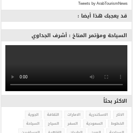
Tweets by ArabTourismNews
قد يعجبك هذا أيضا :
السياحة ومؤتمر المناخ : أشرف الجداوي
الاكثر بحثاً
الاثار
الاسكندرية
الامارات
الثقافة
الجوية
الخطوط
السعودية
السفر
السياح
السياحة
السياحية
الصين
الطيران
القاهرة
المسافرين