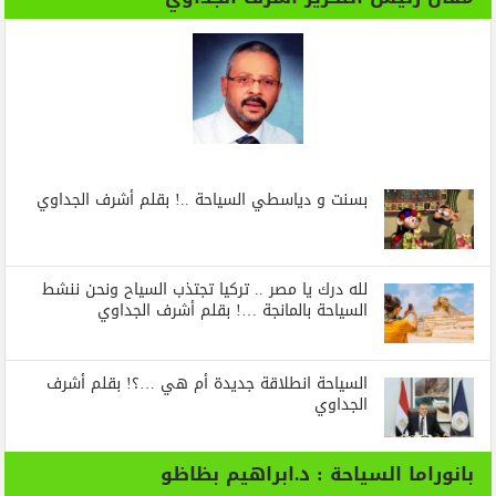
بسنت و دياسطي السياحة ..! بقلم أشرف الجداوي
لله درك يا مصر .. تركيا تجتذب السياح ونحن ننشط
السياحة بالمانجة …! بقلم أشرف الجداوي
السياحة انطلاقة جديدة أم هي …؟! بقلم أشرف
الجداوي
بانوراما السياحة : د.ابراهيم بظاظو