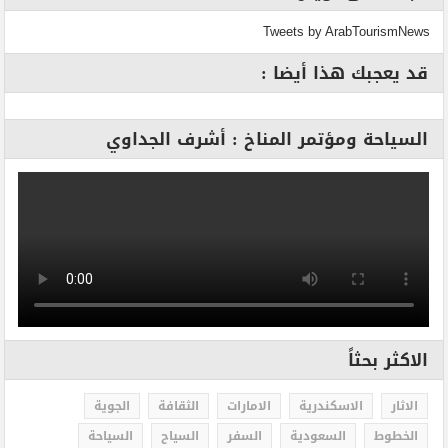
Tweets by ArabTourismNews
قد يعجبك هذا أيضا :
السياحة ومؤتمر المناخ : أشرف الجداوي
الاكثر بحثاً
الاثار
الاسكندرية
الامارات
الثقافة
الجوية
الخطوط
السعودية
السفر
السياح
السياحة