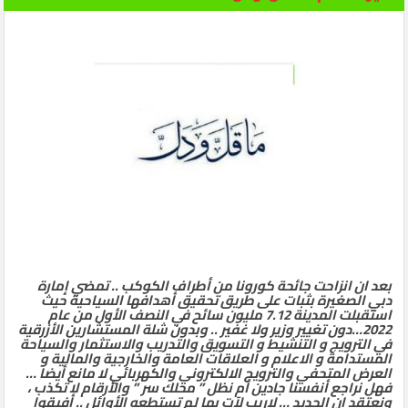
الثاني
بعد ان انزاحت جائحة كورونا من أطراف الكوكب .. تمضي إمارة
دبي الصغيرة بثبات على طريق تحقيق أهدافها السياحية حيث
استقبلت المدينة 7.12 مليون سائح في النصف الأول من عام
2022…دون تغيير وزير ولا غفير .. وبدون شلة المستشارين الأزرقية
في الترويج و التنشيط و التسويق والتدريب والاستثمار والسياحة
المستدامة و الاعلام و العلاقات العامة والخارجية والمالية و
العرض المتحفي والترويج الالكتروني والكهربائي لا مانع أيضا …
فهل نراجع أنفسنا جادين أم نظل ” محلك سر ” والأرقام لا تكذب ،
ونعتقد ان الجديد … لاريب لآت بما لم تستطعه الأوائل .. أفيقوا