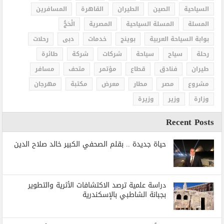
السياحية
الصين
الطيران
القاهرة
المسافرين
المسلة
المسلة السياحية
المصرية
الْحَجُّ
بوابة السياحة العربية
بوينج
خدمات
دبى
رحلات
رحلة
سياح
سياحة
شركات
شركة
طائرة
طيران
فنادق
قطاع
مؤتمر
متحف
مسافر
مشروع
مصر
مطار
معرض
مكتبة
مهرجان
وزارة
وزير
وزيرة
Recent Posts
حياة جديدة .. بقلم الصحفي الكبير خالد صلاح الدين
دراسة علمية ترصد الاكتشافات الأثرية والتطوير
بجبانة الشاطبي بالإسكندرية