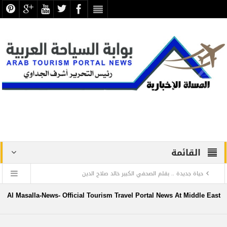
القائمة
حياة جديدة .. بقلم الصحفي الكبير خالد صلاح الدين
دراسة علمية ترصد الاكتشافات الأثرية والتطوير بجبانة الشاطبي
Al Masalla-News- Official Tourism Travel Portal News At Middle East
بالإسكندرية