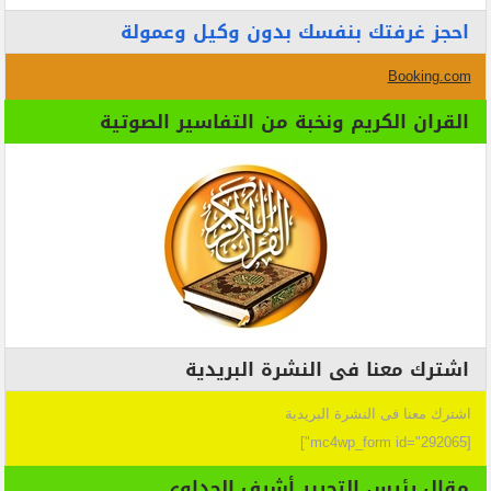
احجز غرفتك بنفسك بدون وكيل وعمولة
Booking.com
القران الكريم ونخبة من التفاسير الصوتية
اشترك معنا فى النشرة البريدية
اشترك معنا فى النشرة البريدية
[mc4wp_form id="292065"]
مقال رئيس التحرير أشرف الجداوي