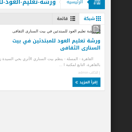
ورشة-تعليم-العود-لل
الرئيسيه
قحت (حمالة الحطب).. العمالة وديمقراطية
شبكة
قائمة
ورشة تعليم العود للمبتدئين في بيت
السنارى الثقافى
القاهرة - المسلة - ينظم بيت السناري الأثري بحي السيدة ز
بالقاهرة، التابع لمكتبة ا ...
| الكاتب
admin
إقرأ المزيد