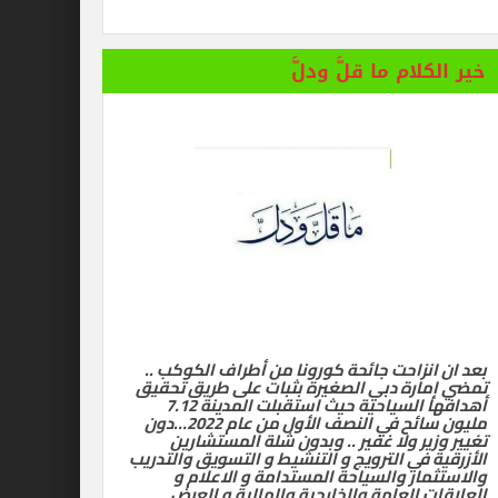
 المستفز لبطلة كليوباترا وتصدر بيانها الثاني
خير الكلام ما قلَّ ودلَّ
بعد ان انزاحت جائحة كورونا من أطراف الكوكب ..
تمضي إمارة دبي الصغيرة بثبات على طريق تحقيق
أهدافها السياحية حيث استقبلت المدينة 7.12
مليون سائح في النصف الأول من عام 2022…دون
تغيير وزير ولا غفير .. وبدون شلة المستشارين
الأزرقية في الترويج و التنشيط و التسويق والتدريب
والاستثمار والسياحة المستدامة و الاعلام و
العلاقات العامة والخارجية والمالية و العرض