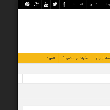
يط
من نحن
اتصل بنا
فنادق نيوز
نشرات غير مدفوعة
المزيد
أقوي قادة السياحة والسفر بالشرق الأوسط بحسب فوربس
لأقصر يحتفل غداً بذكرى مرور 26 عاماً على افتتاحه