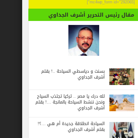
[mc4wp_form id="292065"]
مقال رئيس التحرير أشرف الجداوي
بسنت و دياسطي السياحة ..! بقلم
أشرف الجداوي
لله درك يا مصر .. تركيا تجتذب السياح
ونحن ننشط السياحة بالمانجة …! بقلم
أشرف الجداوي
السياحة انطلاقة جديدة أم هي …؟!
بقلم أشرف الجداوي