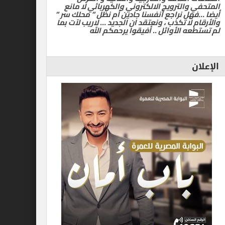
المتحفي والترويج الالكتروني والكهربائي لا مانع
أيضا …فهل نراجع أنفسنا جادين أم نظل ” محلك سر ”
والأرقام لا تكذب ، ونعتقد ان الجديد … لاريب لآت بما
لم تستطعه الأوائل .. أفيقوا يرحمكم الله
الإعلان