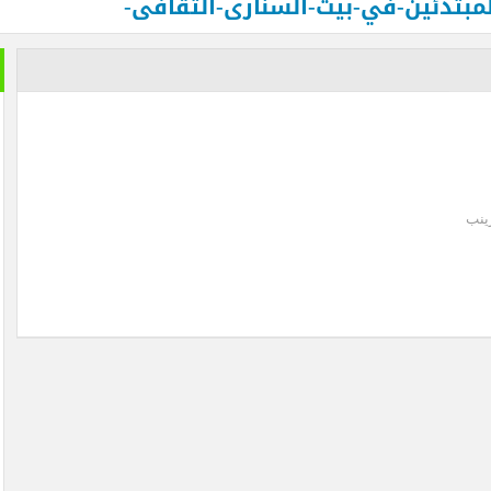
مبتدئين-في-بيت-السنارى-الثقافى-
 الدم في السودان .. بقلم الصحفي الكبير محمد عبد القادر
الدفاع عن الحضارة ترفض الرد
ينب