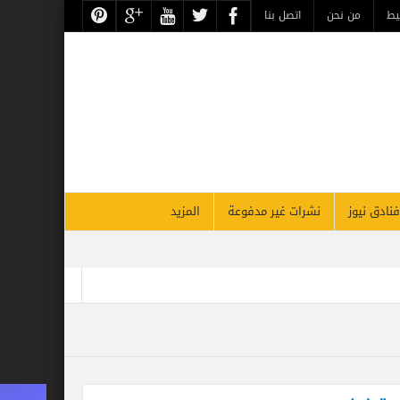
يط
من نحن
اتصل بنا
فنادق نيوز
نشرات غير مدفوعة
المزيد
أقوي قادة السياحة والسفر بالشرق الأوسط بحسب فوربس
لأقصر يحتفل غداً بذكرى مرور 26 عاماً على افتتاحه