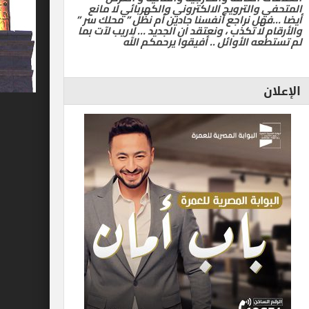
المتحفي والترويج الالكتروني والكهربائي لا مانع
أيضا …فهل نراجع أنفسنا جادين أم نظل ” محلك سر ”
والأرقام لا تكذب ، ونعتقد ان الجديد … لاريب لآت بما
لم تستطعه الأوائل .. أفيقوا يرحمكم الله
الإعلان