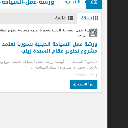
ورشة-عمل-السياحة-ا
الرئيسيه
قحت (حمالة الحطب).. العمالة وديمقراطية
شبكة
قائمة
ورشة عمل السياحة الدينية بسوريا تعتمد
مشروع تطوير مقام السيدة زينب
دمشق " المسلة " ... أوصت ورشة عمل السياحة الدينية تنوع وغ
تاريخي وحضاري بضرورة اعتماد السياحة ...
| الكاتب
admin
إقرأ المزيد