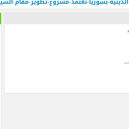
لدينية-بسوريا-تعتمد-مشروع-تطوير-مقام-السيد
 الدم في السودان .. بقلم الصحفي الكبير محمد عبد القادر
الدفاع عن الحضارة ترفض الرد
نى