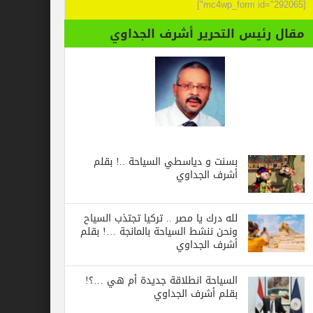
[mc4wp_form id="292065"]
مقال رئيس التحرير أشرف الجداوي
بسنت و دياسطي السياحة ..! بقلم
أشرف الجداوي
لله درك يا مصر .. تركيا تجتذب السياح
ونحن ننشط السياحة بالمانجة …! بقلم
أشرف الجداوي
السياحة انطلاقة جديدة أم هي …؟!
بقلم أشرف الجداوي