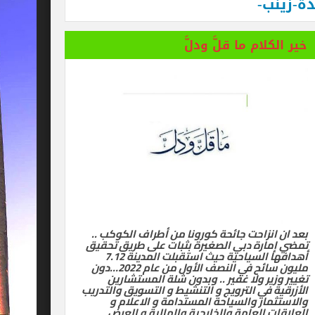
ة-زينب-
 المستفز لبطلة كليوباترا وتصدر بيانها الثاني
خير الكلام ما قلَّ ودلَّ
بعد ان انزاحت جائحة كورونا من أطراف الكوكب ..
تمضي إمارة دبي الصغيرة بثبات على طريق تحقيق
أهدافها السياحية حيث استقبلت المدينة 7.12
مليون سائح في النصف الأول من عام 2022…دون
تغيير وزير ولا غفير .. وبدون شلة المستشارين
الأزرقية في الترويج و التنشيط و التسويق والتدريب
والاستثمار والسياحة المستدامة و الاعلام و
العلاقات العامة والخارجية والمالية و العرض