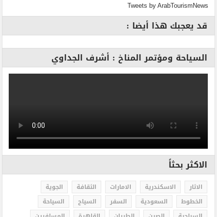
Tweets by ArabTourismNews
قد يعجبك هذا أيضا :
السياحة ومؤتمر المناخ : أشرف الجداوي
الاكثر بحثاً
الاثار
الاسكندرية
الامارات
الثقافة
الجوية
الخطوط
السعودية
السفر
السياح
السياحة
السياحية
الصين
الطيران
القاهرة
المسافرين