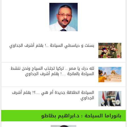
بسنت و دياسطي السياحة ..! بقلم أشرف الجداوي
لله درك يا مصر .. تركيا تجتذب السياح ونحن ننشط
السياحة بالمانجة …! بقلم أشرف الجداوي
السياحة انطلاقة جديدة أم هي …؟! بقلم أشرف
الجداوي
بانوراما السياحة : د.ابراهيم بظاظو