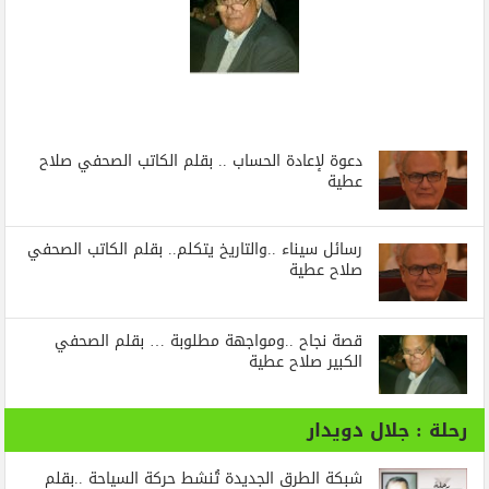
دعوة لإعادة الحساب .. بقلم الكاتب الصحفي صلاح
عطية
رسائل‭ ‬سيناء‭.. ‬والتاريخ‭ ‬يتكلم.. بقلم الكاتب الصحفي
صلاح عطية
قصة نجاح ..ومواجهة مطلوبة … بقلم الصحفي
الكبير صلاح عطية
رحلة : جلال دويدار
شبكة الطرق الجديدة تُنشط حركة السياحة ..بقلم