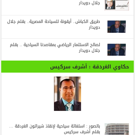
جلال دويدار
طريق الكباش.. أيقونة للسياحة المصرية.. بقلم جلال
دويدار
لصالح الاستثمار الرياضي بمقاصدنا السياحية .. بقلم
جلال دويدار
حكاوي الغردقة : أشرف سركيس
بالصور : استغاثة سياحية لإنقاذ شيراتون الغردقة …
بقلم أشرف سركيس