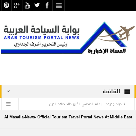
القائمة
حياة جديدة .. بقلم الصحفي الكبير خالد صلاح الدين
دراسة علمية ترصد الاكتشافات الأثرية والتطوير بجبانة الشاطبي
Al Masalla-News- Official Tourism Travel Portal News At Middle East
بالإسكندرية