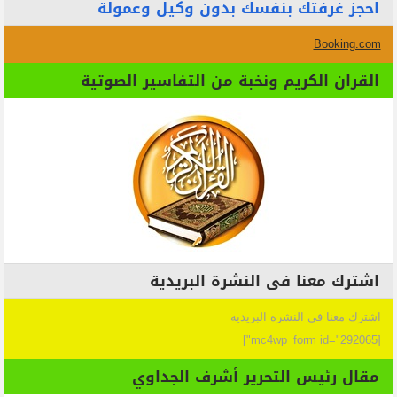
احجز غرفتك بنفسك بدون وكيل وعمولة
Booking.com
القران الكريم ونخبة من التفاسير الصوتية
اشترك معنا فى النشرة البريدية
اشترك معنا فى النشرة البريدية
[mc4wp_form id="292065"]
مقال رئيس التحرير أشرف الجداوي