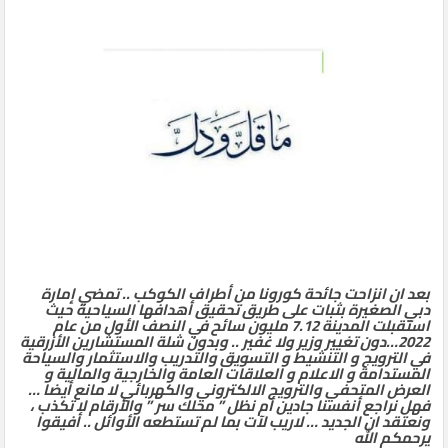
الثاني
بعد ان انزاحت جائحة كورونا من أطراف الكوكب .. تمضي إمارة
دبي الصغيرة بثبات على طريق تحقيق أهدافها السياحية حيث
استقبلت المدينة 7.12 مليون سائح في النصف الأول من عام
2022…دون تغيير وزير ولا غفير .. وبدون شلة المستشارين الأزرقية
في الترويج و التنشيط و التسويق والتدريب والاستثمار والسياحة
المستدامة و الاعلام و العلاقات العامة والخارجية والمالية و
العرض المتحفي والترويج الالكتروني والكهربائي لا مانع أيضا …
فهل نراجع أنفسنا جادين أم نظل ” محلك سر ” والأرقام لا تكذب ،
ونعتقد ان الجديد … لاريب لآت بما لم تستطعه الأوائل .. أفيقوا
يرحمكم الله