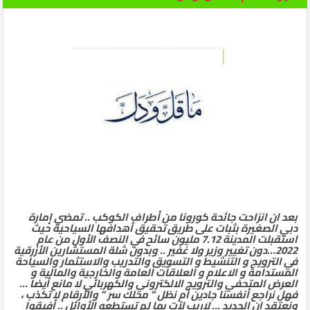
الثاني
بعد ان انزاحت جائحة كورونا من أطراف الكوكب .. تمضي إمارة
دبي الصغيرة بثبات على طريق تحقيق أهدافها السياحية حيث
استقبلت المدينة 7.12 مليون سائح في النصف الأول من عام
2022…دون تغيير وزير ولا غفير .. وبدون شلة المستشارين الأزرقية
في الترويج و التنشيط و التسويق والتدريب والاستثمار والسياحة
المستدامة و الاعلام و العلاقات العامة والخارجية والمالية و
العرض المتحفي والترويج الالكتروني والكهربائي لا مانع أيضا …
فهل نراجع أنفسنا جادين أم نظل ” محلك سر ” والأرقام لا تكذب ،
ونعتقد ان الجديد … لاريب لآت بما لم تستطعه الأوائل .. أفيقوا