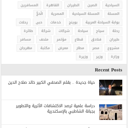
السياحية
الصين
الطيران
القاهرة
المسافرين
المسلة
المسلة السياحية
المصرية
الْحَجُّ
بوابة السياحة العربية
بوينج
خدمات
دبى
رحلات
رحلة
سياح
سياحة
شركات
شركة
طائرة
طيران
فنادق
قطاع
مؤتمر
متحف
مسافر
مشروع
مصر
مطار
معرض
مكتبة
مهرجان
وزارة
وزير
وزيرة
Recent Posts
حياة جديدة .. بقلم الصحفي الكبير خالد صلاح الدين
دراسة علمية ترصد الاكتشافات الأثرية والتطوير
بجبانة الشاطبي بالإسكندرية