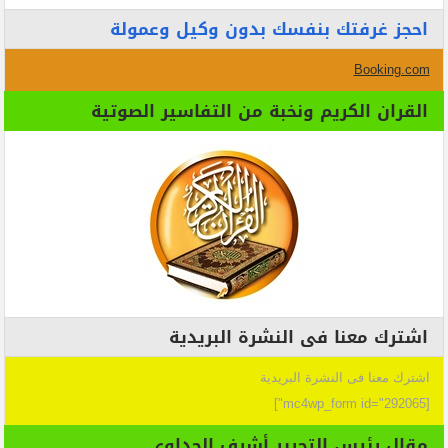
احجز غرفتك بنفسك بدون وكيل وعمولة
Booking.com
القران الكريم ونخبة من التفاسير الصوتية
اشترك معنا فى النشرة البريدية
اشترك معنا فى النشرة البريدية
[mc4wp_form id="292065"]
مقال رئيس التحرير أشرف الجداوي