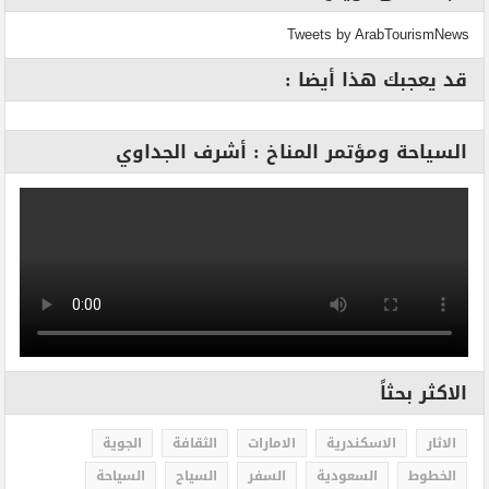
Tweets by ArabTourismNews
قد يعجبك هذا أيضا :
السياحة ومؤتمر المناخ : أشرف الجداوي
الاكثر بحثاً
الاثار
الاسكندرية
الامارات
الثقافة
الجوية
الخطوط
السعودية
السفر
السياح
السياحة