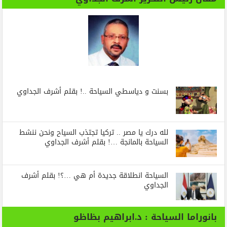
بسنت و دياسطي السياحة ..! بقلم أشرف الجداوي
لله درك يا مصر .. تركيا تجتذب السياح ونحن ننشط
السياحة بالمانجة …! بقلم أشرف الجداوي
السياحة انطلاقة جديدة أم هي …؟! بقلم أشرف
الجداوي
بانوراما السياحة : د.ابراهيم بظاظو