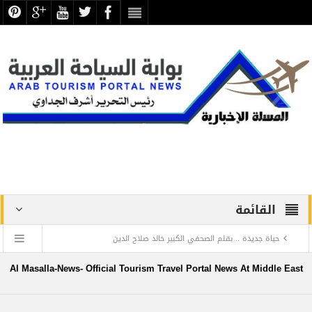
القائمة
حياة جديدة .. بقلم الصحفي الكبير خالد صلاح الدين
دراسة علمية ترصد الاكتشافات الأثرية والتطوير بجبانة الشاطبي
Al Masalla-News- Official Tourism Travel Portal News At Middle East
بالإسكندرية