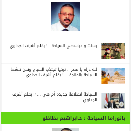
بسنت و دياسطي السياحة ..! بقلم أشرف الجداوي
لله درك يا مصر .. تركيا تجتذب السياح ونحن ننشط
السياحة بالمانجة …! بقلم أشرف الجداوي
السياحة انطلاقة جديدة أم هي …؟! بقلم أشرف
الجداوي
بانوراما السياحة : د.ابراهيم بظاظو