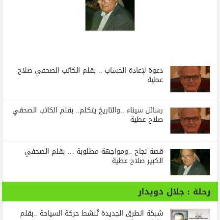
دعوة لإعادة الحساب .. بقلم الكاتب الصحفي صلاح
عطية
رسائل‭ ‬سيناء‭.. ‬والتاريخ‭ ‬يتكلم.. بقلم الكاتب الصحفي
صلاح عطية
قصة نجاح ..ومواجهة مطلوبة … بقلم الصحفي
الكبير صلاح عطية
رحلة : جلال دويدار
شبكة الطرق الجديدة تُنشط حركة السياحة ..بقلم