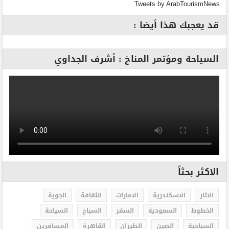
Tweets by ArabTourismNews
قد يعجبك هذا أيضا :
السياحة ومؤتمر المناخ : أشرف الجداوي
الاكثر بحثاً
الاثار
الاسكندرية
الامارات
الثقافة
الجوية
الخطوط
السعودية
السفر
السياح
السياحة
السياحية
الصين
الطيران
القاهرة
المسافرين