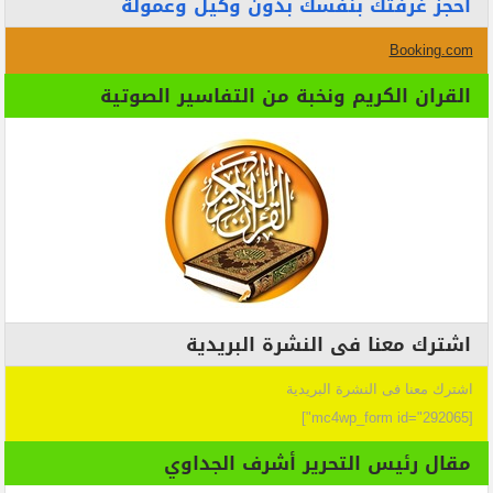
احجز غرفتك بنفسك بدون وكيل وعمولة
Booking.com
القران الكريم ونخبة من التفاسير الصوتية
اشترك معنا فى النشرة البريدية
اشترك معنا فى النشرة البريدية
[mc4wp_form id="292065"]
مقال رئيس التحرير أشرف الجداوي