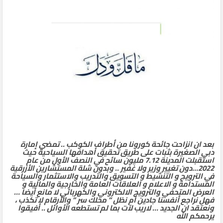
الثاني
بعد ان انزاحت جائحة كورونا من أطراف الكوكب .. تمضي إمارة
دبي الصغيرة بثبات على طريق تحقيق أهدافها السياحية حيث
استقبلت المدينة 7.12 مليون سائح في النصف الأول من عام
2022…دون تغيير وزير ولا غفير .. وبدون شلة المستشارين الأزرقية
في الترويج و التنشيط و التسويق والتدريب والاستثمار والسياحة
المستدامة و الاعلام و العلاقات العامة والخارجية والمالية و
العرض المتحفي والترويج الالكتروني والكهربائي لا مانع أيضا …
فهل نراجع أنفسنا جادين أم نظل ” محلك سر ” والأرقام لا تكذب ،
ونعتقد ان الجديد … لاريب لآت بما لم تستطعه الأوائل .. أفيقوا
يرحمكم الله