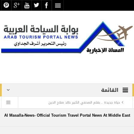
القائمة
حياة جديدة .. بقلم الصحفي الكبير خالد صلاح الدين
دراسة علمية ترصد الاكتشافات الأثرية والتطوير بجبانة الشاطبي
Al Masalla-News- Official Tourism Travel Portal News At Middle East
بالإسكندرية