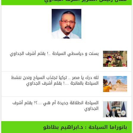
بسنت و دياسطي السياحة ..! بقلم أشرف الجداوي
لله درك يا مصر .. تركيا تجتذب السياح ونحن ننشط
السياحة بالمانجة …! بقلم أشرف الجداوي
السياحة انطلاقة جديدة أم هي …؟! بقلم أشرف
الجداوي
بانوراما السياحة : د.ابراهيم بظاظو