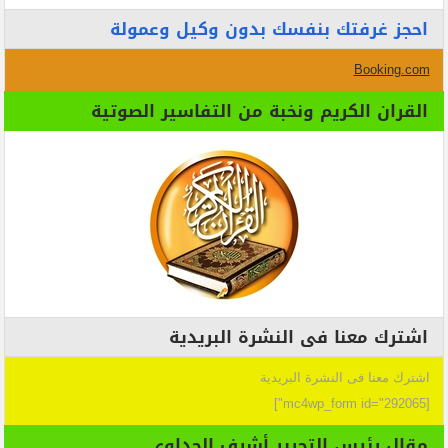
احجز غرفتك بنفسك بدون وكيل وعمولة
Booking.com
القران الكريم ونخبة من التفاسير الصوتية
اشترك معنا فى النشرة البريدية
اشترك معنا فى النشرة البريدية
[mc4wp_form id="292065"]
مقال رئيس التحرير أشرف الجداوي