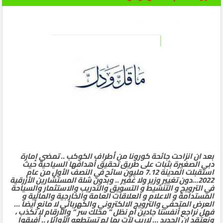
الثاني
بعد ان انزاحت جائحة كورونا من أطراف الكوكب .. تمضي إمارة
دبي الصغيرة بثبات على طريق تحقيق أهدافها السياحية حيث
استقبلت المدينة 7.12 مليون سائح في النصف الأول من عام
2022…دون تغيير وزير ولا غفير .. وبدون شلة المستشارين الأزرقية
في الترويج و التنشيط و التسويق والتدريب والاستثمار والسياحة
المستدامة و الاعلام و العلاقات العامة والخارجية والمالية و
العرض المتحفي والترويج الالكتروني والكهربائي لا مانع أيضا …
فهل نراجع أنفسنا جادين أم نظل ” محلك سر ” والأرقام لا تكذب ،
ونعتقد ان الجديد … لاريب لآت بما لم تستطعه الأوائل .. أفيقوا