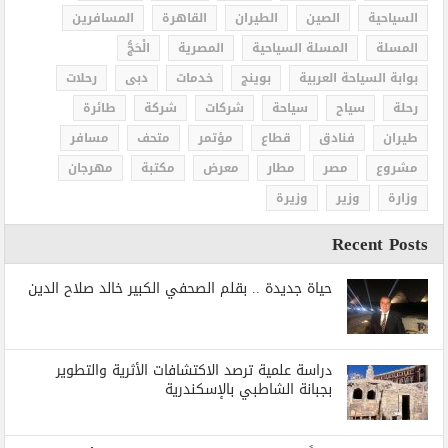
السياحية
الصين
الطيران
القاهرة
المسافرين
المسلة
المسلة السياحية
المصرية
الْحَجُّ
بوابة السياحة العربية
بوينج
خدمات
دبى
رحلات
رحلة
سياح
سياحة
شركات
شركة
طائرة
طيران
فنادق
قطاع
مؤتمر
متحف
مسافر
مشروع
مصر
مطار
معرض
مكتبة
مهرجان
وزارة
وزير
وزيرة
Recent Posts
حياة جديدة .. بقلم الصحفي الكبير خالد صلاح الدين
دراسة علمية ترصد الاكتشافات الأثرية والتطوير
بجبانة الشاطبي بالإسكندرية