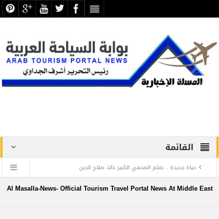
القائمة
حياة جديدة .. بقلم الصحفي الكبير خالد صلاح الدين
دراسة علمية ترصد الاكتشافات الأثرية والتطوير بجبانة الشاطبي
Al Masalla-News- Official Tourism Travel Portal News At Middle East
بالإسكندرية