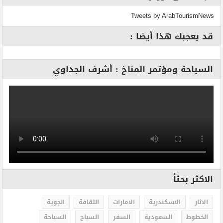
Tweets by ArabTourismNews
قد يعجبك هذا أيضا :
السياحة ومؤتمر المناخ : أشرف الجداوي
الاكثر بحثاً
الاثار
الاسكندرية
الامارات
الثقافة
الجوية
الخطوط
السعودية
السفر
السياح
السياحة