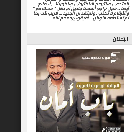
المتحفي والترويج الالكتروني والكهربائي لا مانع
أيضا …فهل نراجع أنفسنا جادين أم نظل ” محلك سر ”
والأرقام لا تكذب ، ونعتقد ان الجديد … لاريب لآت بما
لم تستطعه الأوائل .. أفيقوا يرحمكم الله
الإعلان