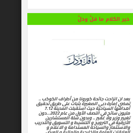
 المستفز لبطلة كليوباترا وتصدر بيانها الثاني
خير الكلام ما قلَّ ودلَّ
بعد ان انزاحت جائحة كورونا من أطراف الكوكب ..
تمضي إمارة دبي الصغيرة بثبات على طريق تحقيق
أهدافها السياحية حيث استقبلت المدينة 7.12
مليون سائح في النصف الأول من عام 2022…دون
تغيير وزير ولا غفير .. وبدون شلة المستشارين
الأزرقية في الترويج و التنشيط و التسويق والتدريب
والاستثمار والسياحة المستدامة و الاعلام و
العلاقات العامة والخارجية والمالية و العرض