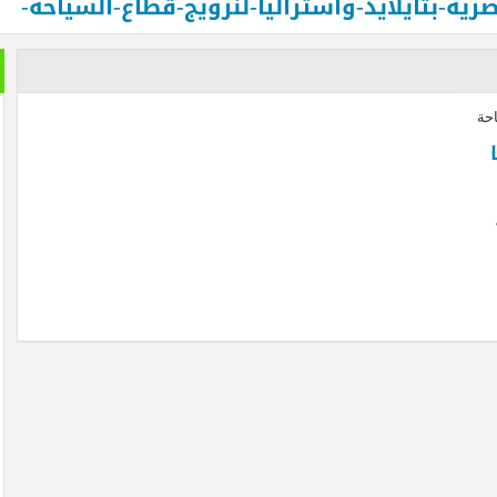
ة-بتايلايد-واستراليا-لنرويج-قطاع-السياحة-
 الدم في السودان .. بقلم الصحفي الكبير محمد عبد القادر
الدفاع عن الحضارة ترفض الرد