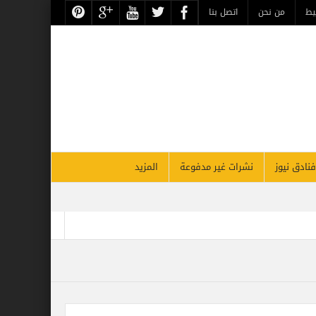
يط
من نحن
اتصل بنا
فنادق نيوز
نشرات غير مدفوعة
المزيد
أقوي قادة السياحة والسفر بالشرق الأوسط بحسب فوربس
لأقصر يحتفل غداً بذكرى مرور 26 عاماً على افتتاحه