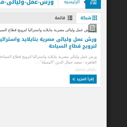
ورش-عمل-وليالى-مصري
الرئيسيه
قحت (حمالة الحطب).. العمالة وديمقراطية
شبكة
قائمة
ورش عمل وليالى مصرية بتايلايد واستراليا
لنرويج قطاع السياحة
ورش عمل وليالى مصرية بتايلايد واستراليا لنرويج قطاع السياحة
القاهرة : سعيد جمال الدين "المسلة" ...
| الكاتب
admin
إقرأ المزيد