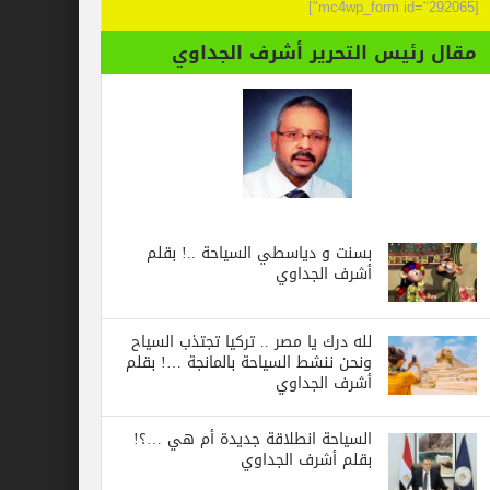
[mc4wp_form id="292065"]
مقال رئيس التحرير أشرف الجداوي
بسنت و دياسطي السياحة ..! بقلم
أشرف الجداوي
لله درك يا مصر .. تركيا تجتذب السياح
ونحن ننشط السياحة بالمانجة …! بقلم
أشرف الجداوي
السياحة انطلاقة جديدة أم هي …؟!
بقلم أشرف الجداوي