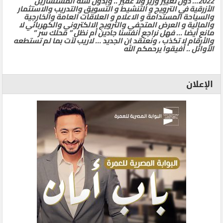
2022… دون تغيير وزير ولا غفير .. وبدون شلة المستشارين
الأزرقية في الترويج و التنشيط و التسويق والتدريب والاستثمار
والسياحة المستدامة و الاعلام و العلاقات العامة والخارجية
والمالية و العرض المتحفي والترويج الالكتروني والكهربائي لا
مانع أيضا … فهل نراجع أنفسنا جادين أم نظل ” محلك سر ”
والأرقام لا تكذب ، ونعتقد ان الجديد … لاريب لآت بما لم تستطعه
الأوائل .. أفيقوا يرحمكم الله
الإعلان