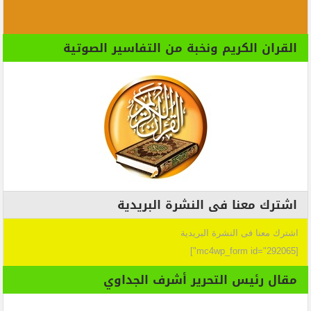
القران الكريم ونخبة من التفاسير الصوتية
اشترك معنا فى النشرة البريدية
اشترك معنا فى النشرة البريدية
[mc4wp_form id="292065"]
مقال رئيس التحرير أشرف الجداوي