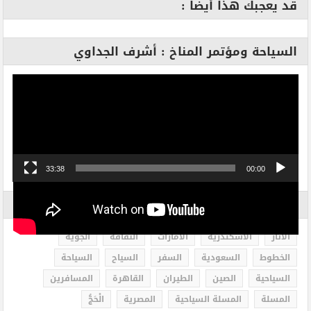
قد يعجبك هذا أيضا :
السياحة ومؤتمر المناخ : أشرف الجداوي
مشغل
الفيديو
33:38
00:00
الاكثر بحثاً
الاثار
الاسكندرية
الامارات
الثقافة
الجوية
الخطوط
السعودية
السفر
السياح
السياحة
السياحية
الصين
الطيران
القاهرة
المسافرين
المسلة
المسلة السياحية
المصرية
الْحَجُّ