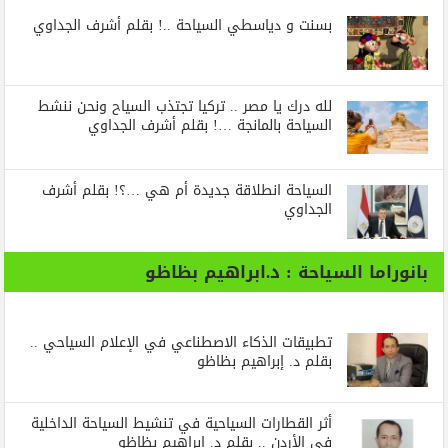
بسنت و دياسطي السياحة ..! بقلم أشرف الجداوي
لله درك يا مصر .. تركيا تجتذب السياح ونحن ننشط
السياحة بالمانجة …! بقلم أشرف الجداوي
السياحة انطلاقة جديدة أم هي …؟! بقلم أشرف
الجداوي
بانوراما السياحة : د.ابراهيم بظاظو
تطبيقات الذكاء الاصطناعي في الإعلام السياحي ..
بقلم د. إبراهيم بظاظو
أثر القطارات السياحية في تنشيط السياحة الداخلية
في الأردن .. بقلم د. إبراهيم بظاظو