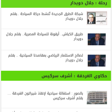
رحلة : جلال دويدار
شبكة الطرق الجديدة تُنشط حركة السياحة ..بقلم
جلال دويدار
طريق الكباش.. أيقونة للسياحة المصرية.. بقلم جلال
دويدار
لصالح الاستثمار الرياضي بمقاصدنا السياحية .. بقلم
جلال دويدار
حكاوي الغردقة : أشرف سركيس
بالصور : استغاثة سياحية لإنقاذ شيراتون الغردقة …
بقلم أشرف سركيس