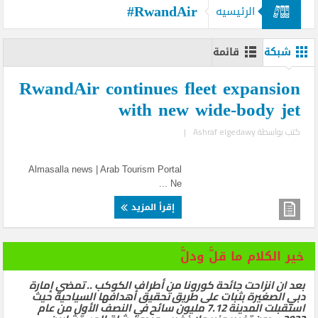
RwandAir#
الرئيسيه
شبكة
قائمة
RwandAir continues fleet expansion
with new wide-body jet
كتب بواسطة
Ashraf elgedawy
|
Almasalla news | Arab Tourism Portal
Ne ...
إقرأ المزيد
خير الكلام ما قلَّ ودلَّ
بعد ان انزاحت جائحة كورونا من أطراف الكوكب .. تمضي إمارة
دبي الصغيرة بثبات على طريق تحقيق أهدافها السياحية حيث
استقبلت المدينة 7.12 مليون سائح في النصف الأول من عام