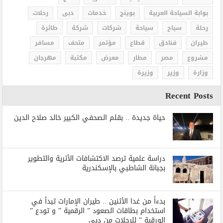
بوابة السياحة العربية
بوينج
خدمات
دبى
رحلات
رحلة
سياح
سياحة
شركات
شركة
طائرة
طيران
فنادق
قطاع
مؤتمر
متحف
مسافر
مشروع
مصر
مطار
معرض
مكتبة
مهرجان
وزارة
وزير
وزيرة
Recent Posts
حياة جديدة .. بقلم الصحفي الكبير خالد صلاح الدين
دراسة علمية ترصد الاكتشافات الأثرية والتطوير
بجبانة الشاطبي بالإسكندرية
بدءاً من غدا الأثنين .. طيران الإمارات تبدأ في
استخدام بطاقات الصعود ” الرقمية ” و تودع ”
الورقية ” للرحلات من دبي