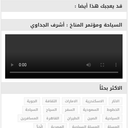
قد يعجبك هذا أيضا :
السياحة ومؤتمر المناخ : أشرف الجداوي
الاكثر بحثاً
الاثار
الاسكندرية
الامارات
الثقافة
الجوية
الخطوط
السعودية
السفر
السياح
السياحة
السياحية
الصين
الطيران
القاهرة
المسافرين
المسلة
المسلة السياحية
المصرية
الْحَجُّ