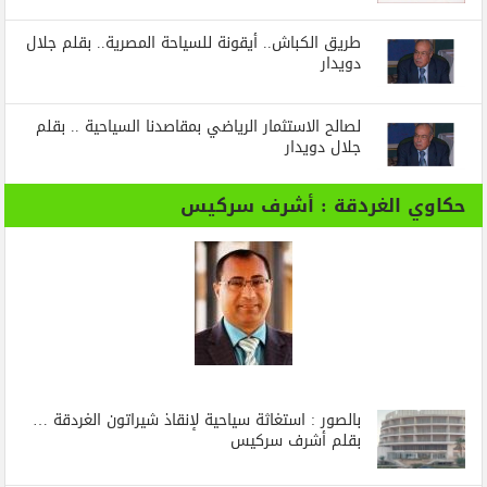
طريق الكباش.. أيقونة للسياحة المصرية.. بقلم جلال
دويدار
لصالح الاستثمار الرياضي بمقاصدنا السياحية .. بقلم
جلال دويدار
حكاوي الغردقة : أشرف سركيس
بالصور : استغاثة سياحية لإنقاذ شيراتون الغردقة …
بقلم أشرف سركيس