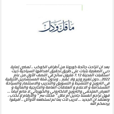
بعد ان انزاحت جائحة كورونا من أطراف الكوكب .. تمضي إمارة
دبي الصغيرة بثبات على طريق تحقيق أهدافها السياحية حيث
استقبلت المدينة 7.12 مليون سائح في النصف الأول من عام
2022…دون تغيير وزير ولا غفير .. وبدون شلة المستشارين الأزرقية
في الترويج و التنشيط و التسويق والتدريب والاستثمار والسياحة
المستدامة و الاعلام و العلاقات العامة والخارجية والمالية و
العرض المتحفي والترويج الالكتروني والكهربائي لا مانع أيضا …
فهل نراجع أنفسنا جادين أم نظل ” محلك سر ” والأرقام لا تكذب ،
ونعتقد ان الجديد … لاريب لآت بما لم تستطعه الأوائل .. أفيقوا
يرحمكم الله