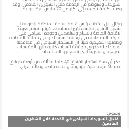
السويداء وسيوضع في الخدمة خلال الشهرين القادمين وقد
وصلت كلفة ترميمه إلى أكثر من 70 مليون ليرة سورية.
الثاني
وقال نبيل الخطيب رئيس غرفة سياحة المنطقة الجنوبية إن
تشغيل الفندق مكسب كبير للمحافظة كونها تفتقر لغرف
الاقامة الخاصة بالسياح وسينعكس وجوده السياحي على
الحركة الاقتصادية في مدينة السويداء وعلى جمالية المنطقة
وصفتها التنظيمية مبيناً أن الاستثمار السياحي في محافظة
السويداء له جدوى محققة لأسباب كثيرة منها المقومات
الطبيعية والبشرية التي تتمتع بها المحافظة.
يذكر أن مدة استثمار الفندق 40 عاما ويتألف من أربعة طوابق
تضم 40 غرفة مبيت مزدوجة وأجنحة خاصة وصالة أفراح.
وسوم:
فندق-السويداء-السياحى-في-الخدمة-خلال-الشهرين-
القادمين