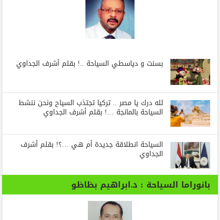
بسنت و دياسطي السياحة ..! بقلم أشرف الجداوي
لله درك يا مصر .. تركيا تجتذب السياح ونحن ننشط
السياحة بالمانجة …! بقلم أشرف الجداوي
السياحة انطلاقة جديدة أم هي …؟! بقلم أشرف
الجداوي
بانوراما السياحة : د.ابراهيم بظاظو