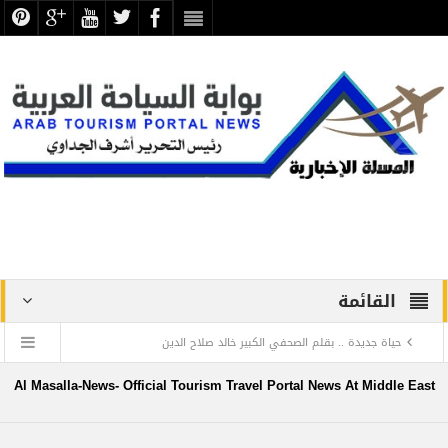
القائمة
حياة جديدة .. بقلم الصحفي الكبير خالد صلاح الدين
دراسة علمية ترصد الاكتشافات الأثرية والتطوير بجبانة الشاطبي
Al Masalla-News- Official Tourism Travel Portal News At Middle East
بالإسكندرية