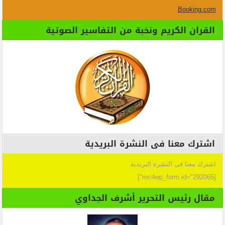
Booking.com
القران الكريم ونخبة من التفاسير الصوتية
اشترك معنا فى النشرة البريدية
اشترك معنا فى النشرة البريدية
[mc4wp_form id="292065"]
مقال رئيس التحرير أشرف الجداوي