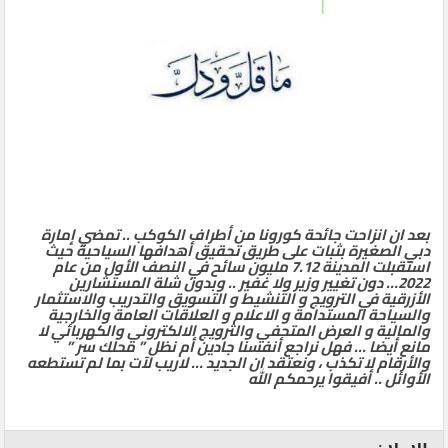
بعد ان انزاحت جائحة كورونا من أطراف الكوكب .. تمضي إمارة
دبي الصغيرة بثبات على طريق تحقيق أهدافها السياحية حيث
استقبلت المدينة 7.12 مليون سائح في النصف الأول من عام
2022… دون تغيير وزير ولا غفير .. وبدون شلة المستشارين
الأزرقية في الترويج و التنشيط و التسويق والتدريب والاستثمار
والسياحة المستدامة و الاعلام و العلاقات العامة والخارجية
والمالية و العرض المتحفي والترويج الالكتروني والكهربائي لا
مانع أيضا … فهل نراجع أنفسنا جادين أم نظل ” محلك سر ”
والأرقام لا تكذب ، ونعتقد ان الجديد … لاريب لآت بما لم تستطعه
الأوائل .. أفيقوا يرحمكم الله