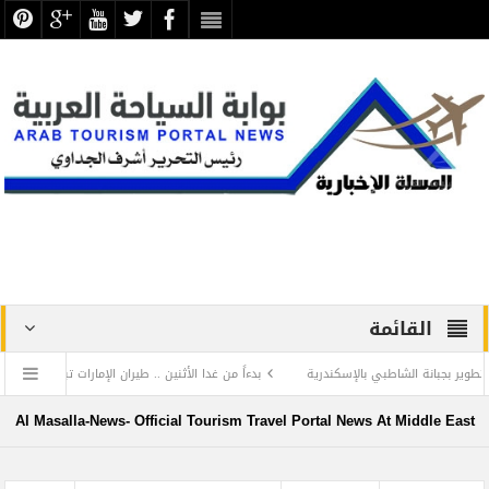
القائمة
نة الشاطبي بالإسكندرية
بدءاً من غدا الأثنين .. طيران الإمارات تبدأ في استخدام بطاقات
فاع عن الحضارة ترفض الرد المستفز لبطلة كليوباترا وتصدر بيانها الثاني
Al Masalla-News- Official Tourism Travel Portal News At Middle East