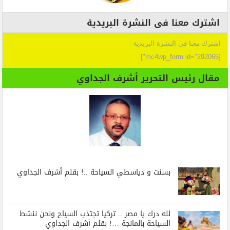
اشترك معنا فى النشرة البريدية
اشترك معنا فى النشرة البريدية
[mc4wp_form id="292065"]
مقال رئيس التحرير أشرف الجداوي
بسنت و دياسطي السياحة ..! بقلم أشرف الجداوي
لله درك يا مصر .. تركيا تجتذب السياح ونحن ننشط
السياحة بالمانجة …! بقلم أشرف الجداوي