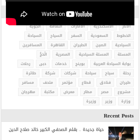
الاكثر بحثاً
الاثار
الاسكندرية
الامارات
الثقافة
الجوية
الخطوط
السعودية
السفر
السياح
السياحة
السياحية
الصين
الطيران
القاهرة
المسافرين
المسلة
المسلة السياحية
المصرية
الْحَجُّ
بوابة السياحة العربية
بوينج
خدمات
دبى
رحلات
رحلة
سياح
سياحة
شركات
شركة
طائرة
طيران
فنادق
قطاع
مؤتمر
متحف
مسافر
مشروع
مصر
مطار
معرض
مكتبة
مهرجان
وزارة
وزير
وزيرة
Recent Posts
حياة جديدة .. بقلم الصحفي الكبير خالد صلاح الدين