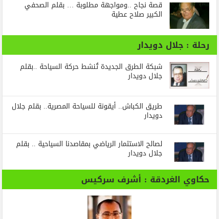
قصة نجاح ..ومواجهة مطلوبة … بقلم الصحفي
الكبير صلاح عطية
رحلة : جلال دويدار
شبكة الطرق الجديدة تُنشط حركة السياحة ..بقلم
جلال دويدار
طريق الكباش.. أيقونة للسياحة المصرية.. بقلم جلال
دويدار
لصالح الاستثمار الرياضي بمقاصدنا السياحية .. بقلم
جلال دويدار
حكاوي الغردقة : أشرف سركيس