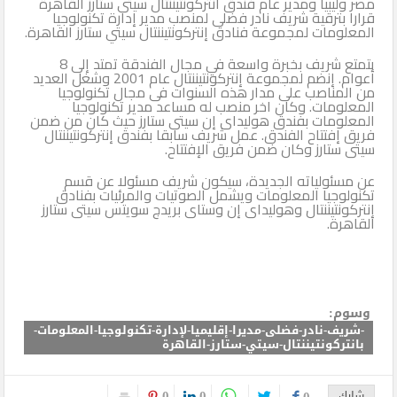
مصر وليبيا ومدير عام فندق انتركونتيننتال سيتى ستارز القاهرة
قرارا بترقية شريف نادر فضلى لمنصب مدير إدارة تكنولوجيا
المعلومات لمجموعة فنادق إنتركونتيننتال سيتي ستارز القاهرة.
يتمتع شريف بخبرة واسعة في مجال الفندقة تمتد إلى 8
أعوام. إنضم لمجموعة إنتركونتيننتال عام 2001 وشغل العديد
من المناصب على مدار هذه السنوات فى مجال تكنولوجيا
المعلومات. وكان اخر منصب له مساعد مدير تكنولوجيا
المعلومات بفندق هوليداى إن سيتى ستارز حيث كان من ضمن
فريق إفتتاح الفندق. عمل شريف سابقا بفندق إنتركونتيننتال
سيتى ستارز وكان ضمن فريق الإفتتاح.
عن مسئولياته الجديدة، سيكون شريف مسئولا عن قسم
تكنولوجيا المعلومات ويشمل الصوتيات والمرئيات بفنادق
إنتركونتيننتال وهوليداى إن وستاى بريدج سويتس سيتى ستارز
القاهرة.
وسوم:
-شريف-نادر-فضلى-مديرا-إقليميا-لإدارة-تكنولوجيا-المعلومات-
بانتركونتيننتال-سيتي-ستارز-القاهرة
0
0
شارك
0