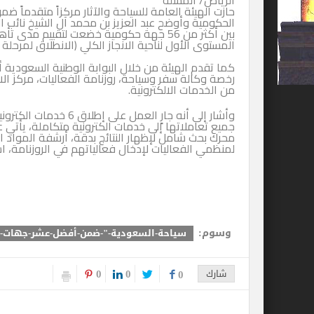
الرياض/ المسلة
حازت الهيئة العامة للسياحة والآثار مركزاً متقدماً
الحكومية وأوضح عبد العزيز بن محمد آل الشيخ نائب ا
بين أكثر من 56 جهة حكومية خضعت لتقييم مد
المستوى الأول لناحية الانجاز الكلي (الانطلاق لمرحلة إتاحة الخدم
رخصة وكالة سفر وسياحة، روزنامة الفعاليات، مركز ال
من الخدمات الالكترونية.
وأشار إلى أنه جارٍ الع
جميع تعاملاتها إلى خدمات الكترونية متكاملة، يأتي 
محرك بحث شامل لإظهار النتائج بدقة، أرشفة المواد ا
لمنظمي الفعاليات لإدخال فعالياتهم في الروزنامة، اس
وسوم:
سياحة-السعودية-"-ضمن-أفضل-عشر-جهات-حك
0
0
شارك
0