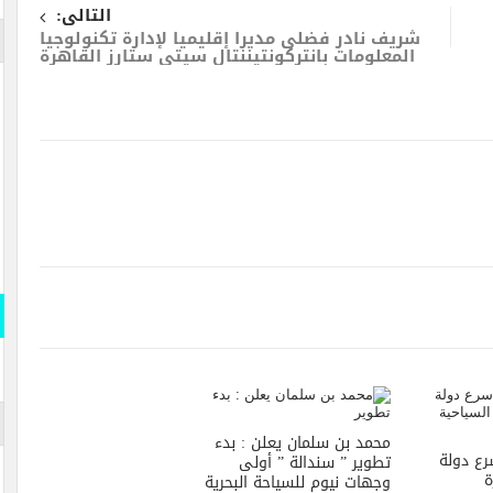
التالى:
شريف نادر فضلى مديرا إقليميا لإدارة تكنولوجيا
المعلومات بانتركونتيننتال سيتي ستارز القاهرة
محمد بن سلمان يعلن : بدء
ع دولة
تطوير ” سندالة ” أولى
ة
وجهات نيوم للسياحة البحرية