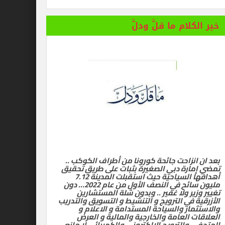
خير الكلام ما قلَّ ودلَّ
بعد ان انزاحت جائحة كورونا من أطراف الكوكب ..
تمضي إمارة دبي الصغيرة بثبات على طريق تحقيق
أهدافها السياحية حيث استقبلت المدينة 7.12
مليون سائح في النصف الأول من عام 2022… دون
تغيير وزير ولا غفير .. وبدون شلة المستشارين
الأزرقية في الترويج و التنشيط و التسويق والتدريب
والاستثمار والسياحة المستدامة و الاعلام و
العلاقات العامة والخارجية والمالية و العرض
المتحفي والترويج الالكتروني والكهربائي لا مانع