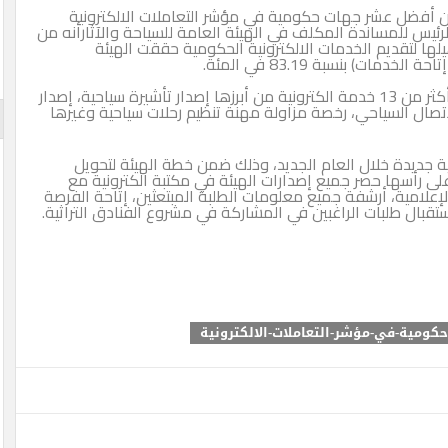
 ضمن أفضل عشر جهات حكومية في مؤشر التعاملات الالكترونية
لرئيس للمساندة المكلف في الهيئة العامة للسياحة والآثارأنه من
ى تأهيلها لتقديم الخدمات الالكترونية الحكومية حققت الهيئة
ات) بنسبة 83.19 في المئة.
كما تقدم الهيئة من خلال البوابة الوطنية السعودية أكثر من 13 خدمة الكترونية من أبرزها إصدار تأشيرة سياحية، إصدار
اتصال السياحي، رخصة مزاولة مهنة تنظيم رحلات سياحية وغيرها
مل على إطلاق 6 خدمات الكترونية جديدة خلال العام الجديد، وذلك ضمن خطة الهيئة لتحويل
على رأسها حصر جميع إصدارات الهيئة في مكتبة الكترونية مع
لإعلامية، أرشفة جميع معلومات الطلبة المبتعثين، إتاحة الفرصة
تقبال طلبات الراغبين في المشاركة في مشروع الفنادق التراثية.
ومية-في-مؤشر-التعاملات-الالكترونية