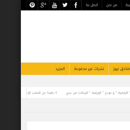
يط
من نحن
اتصل بنا
فنادق نيوز
نشرات غير مدفوعة
المزيد
تودع ” الورقية ” للرحلات من دبي
بعيدا عن الصخب الإعلامي .. فيلم كليوباترا يفجر أزم