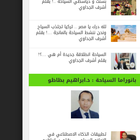
بسنت و دياسطي السياحة ..! بقلم
أشرف الجداوي
لله درك يا مصر .. تركيا تجتذب السياح
ونحن ننشط السياحة بالمانجة …! بقلم
أشرف الجداوي
السياحة انطلاقة جديدة أم هي …؟!
بقلم أشرف الجداوي
بانوراما السياحة : د.ابراهيم بظاظو
تطبيقات الذكاء الاصطناعي في