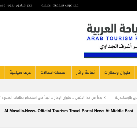
حجز غرف فندقية رخيصة
حجز فنادق بدون وس
طيران ومطارات
ثقافة واثار
اقتصاد-اتصالات
غرف سياحية
ة
بدءاً من غدا الأثنين .. طيران الإمارات تبدأ في استخدام بطاقات الصعود ” الرقمية ” و 
Al Masalla-News- Official Tourism Travel Portal News At Middle East