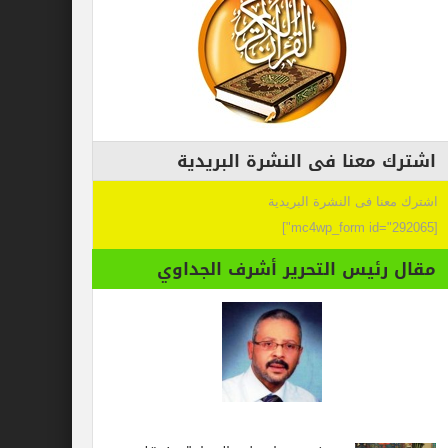
اشترك معنا فى النشرة البريدية
اشترك معنا فى النشرة البريدية
[mc4wp_form id="292065"]
مقال رئيس التحرير أشرف الجداوي