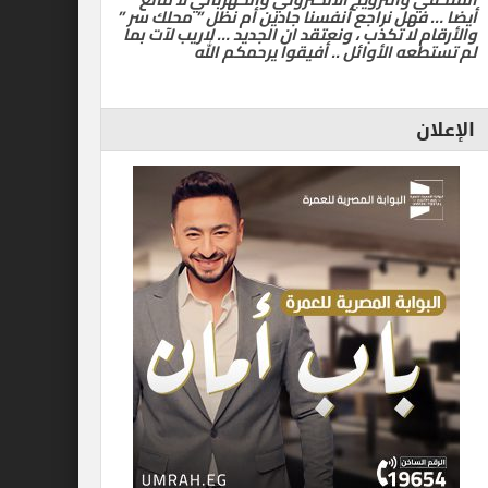
أيضا … فهل نراجع أنفسنا جادين أم نظل ” محلك سر ”
والأرقام لا تكذب ، ونعتقد ان الجديد … لاريب لآت بما
لم تستطعه الأوائل .. أفيقوا يرحمكم الله
الإعلان