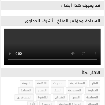
قد يعجبك هذا أيضا :
السياحة ومؤتمر المناخ : أشرف الجداوي
الاكثر بحثاً
الاثار
الاسكندرية
الامارات
الثقافة
الجوية
الخطوط
السعودية
السفر
السياح
السياحة
السياحية
الصين
الطيران
القاهرة
المسافرين
المسلة
المسلة السياحية
المصرية
الْحَجُّ