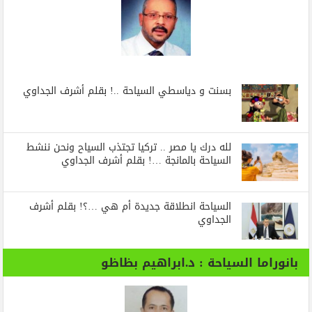
بسنت و دياسطي السياحة ..! بقلم أشرف الجداوي
لله درك يا مصر .. تركيا تجتذب السياح ونحن ننشط
السياحة بالمانجة …! بقلم أشرف الجداوي
السياحة انطلاقة جديدة أم هي …؟! بقلم أشرف
الجداوي
بانوراما السياحة : د.ابراهيم بظاظو