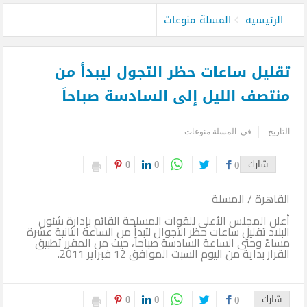
بدءاً من غدا الأثنين .. طيران الإمارات تبدأ في استخدام بطاقات الصعود ”
الرئيسيه
المسلة منوعات
الرقمية ” و تودع ” الورقية ” للرحلات من دبي
بعيدا عن الصخب الإعلامي .. فيلم كليوباترا يفجر أزمة المنهجية العلمية
تقليل ساعات حظر التجول ليبدأ من
للتصدي للهجوم على الحضارة المصرية
منتصف الليل إلى السادسة صباحاَ
حسام الشاعر ضمن أقوي قادة السياحة والسفر بالشرق الأوسط بحسب
التاريخ:
فى :
المسلة منوعات
فوربس
0
0
شارك
0
e& and Vodafone strategic relationship
CNN’s Destination explores Saudi Arabia’s growing tourism industry
القاهرة / المسلة
أعلن المجلس الأعلى للقوات المسلحة القائم بإدارة شئون
متحف التحنيط بالأقصر يحتفل غداً بذكرى مرور 26 عاماً على افتتاحه
البلاد تقليل ساعات حظر التجوال لتبدأ من الساعة الثانية عشرة
مساءً وحتى الساعة السادسة صباحاً، حيث من المقرر تطبيق
قحت (حمالة الحطب).. العمالة وديمقراطية الدم في السودان .. بقلم
القرار بداية من اليوم السبت الموافق 12 فبراير 2011.
الصحفي الكبير محمد عبد القادر
0
0
شارك
0
الدفاع عن الحضارة ترفض الرد المستفز لبطلة كليوباترا وتصدر بيانها