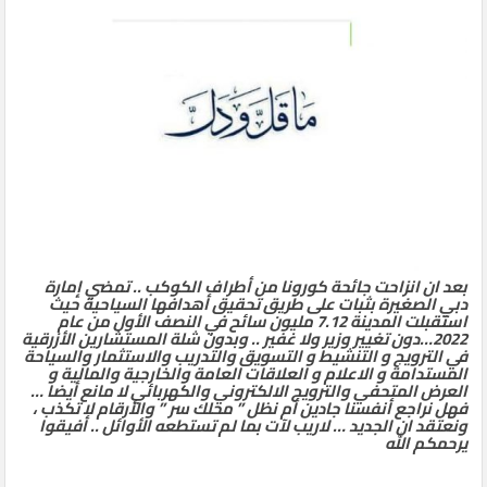
بعد ان انزاحت جائحة كورونا من أطراف الكوكب .. تمضي إمارة
دبي الصغيرة بثبات على طريق تحقيق أهدافها السياحية حيث
استقبلت المدينة 7.12 مليون سائح في النصف الأول من عام
2022…دون تغيير وزير ولا غفير .. وبدون شلة المستشارين الأزرقية
في الترويج و التنشيط و التسويق والتدريب والاستثمار والسياحة
المستدامة و الاعلام و العلاقات العامة والخارجية والمالية و
العرض المتحفي والترويج الالكتروني والكهربائي لا مانع أيضا …
فهل نراجع أنفسنا جادين أم نظل ” محلك سر ” والأرقام لا تكذب ،
ونعتقد ان الجديد … لاريب لآت بما لم تستطعه الأوائل .. أفيقوا
يرحمكم الله