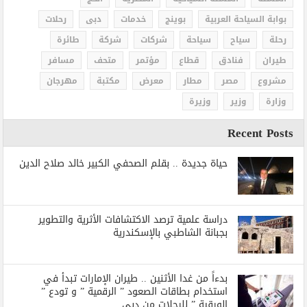
بوابة السياحة العربية
بوينج
خدمات
دبى
رحلات
رحلة
سياح
سياحة
شركات
شركة
طائرة
طيران
فنادق
قطاع
مؤتمر
متحف
مسافر
مشروع
مصر
مطار
معرض
مكتبة
مهرجان
وزارة
وزير
وزيرة
Recent Posts
حياة جديدة .. بقلم الصحفي الكبير خالد صلاح الدين
دراسة علمية ترصد الاكتشافات الأثرية والتطوير
بجبانة الشاطبي بالإسكندرية
بدءاً من غدا الأثنين .. طيران الإمارات تبدأ في
استخدام بطاقات الصعود ” الرقمية ” و تودع ”
الورقية ” للرحلات من دبي