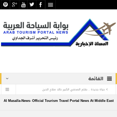
القائمة
حياة جديدة .. بقلم الصحفي الكبير خالد صلاح الدين
دراسة علمية ترصد الاكتشافات الأثرية والتطوير بجبانة الشاطبي
Al Masalla-News- Official Tourism Travel Portal News At Middle East
بالإسكندرية