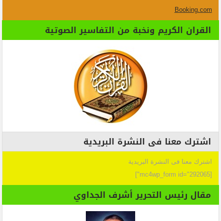
Booking.com
القران الكريم ونخبة من التفاسير الصوتية
اشترك معنا فى النشرة البريدية
اشترك معنا فى النشرة البريدية
[mc4wp_form id="292065"]
مقال رئيس التحرير أشرف الجداوي