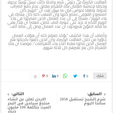
العائلات الكبيرة في جنوبي مصر والدلتا كانت ترسل يوميا عجولا
وخرافا لإعاشة العمال بناة الأهرام مقابل عدم دفع الضرائب
للدولة. وطبقا لحواس فإن ما سبق يثبت أن “الهرم كان
المشروع القومي لمصر كلها وأن الشعب كله كان يشترك في
بناء الهرم”، مشيرا إلى أن عدد العمال الذين اشتركوا في بناء
الهرم الأكبر لا يزيد على عشرة آلاف عامل، معتبرا أن هذا ينفي
ما قاله المؤرخ هيرودوت أن عدد العمال وصل إلى مائة ألف.
وأضاف أن هذا الكشف “يؤكد للعالم كله أن هؤلاء العمال
جاؤوا من خلال العائلات الكبيرة، وأن الذين دفنوا بالجبانة هم
العمال الذين ماتوا فقط أثناء بناء الأهرامات”، موضحا أن بناة
الأهرام كان يتم تغيرهم كل ثلاثة شهور.
0
0
شارك
0
السابق:
التالى:
شرم الشيخ تستقبل 2850
الاردن تعلن عن انشاء
سائحاً اليوم
منتجع سياحى فى البحر
الميت بتكلفة 100 مليون
دينار