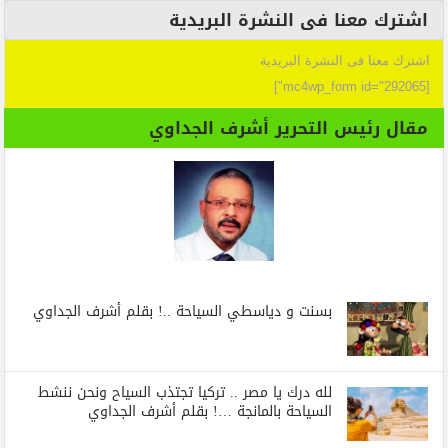
اشترك معنا فى النشرة البريدية
اشترك معنا فى النشرة البريدية
[mc4wp_form id="292065"]
مقال رئيس التحرير أشرف الجداوي
بسنت و دياسطي السياحة ..! بقلم أشرف الجداوي
لله درك يا مصر .. تركيا تجتذب السياح ونحن ننشط
السياحة بالمانجة …! بقلم أشرف الجداوي