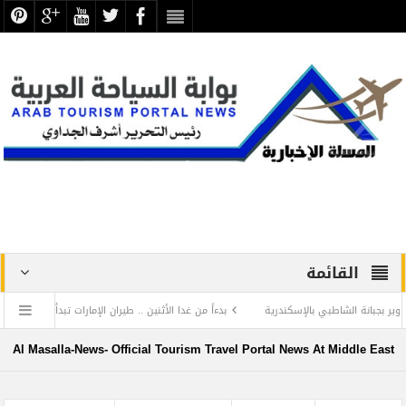
القائمة
لشاطبي بالإسكندرية
بدءاً من غدا الأثنين .. طيران الإمارات تبدأ في استخدام بطاقات الص
عن الحضارة ترفض الرد المستفز لبطلة كليوباترا وتصدر بيانها الثاني
Al Masalla-News- Official Tourism Travel Portal News At Middle East