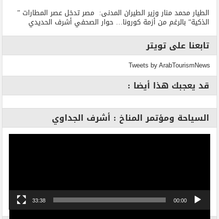
الطيار محمد منار وزير الطيران المدنى: مصر تدخل عصر المطارات ”
الذكية” بالرغم من أزمة كورونا… حوار الصحفي أشرف الحديدي
تابعنا على تويتر
Tweets by ArabTourismNews
قد يعجبك هذا أيضا :
السياحة ومؤتمر المناخ : أشرف الجداوي
مشغل
الفيديو
33:38
00:00