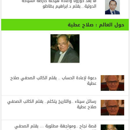
ما بعد كورونا واعادة هيكلة خارطة السياحة
الدولية…بقلم د.ابراهيم بظاظو
حول العالم : صلاح عطية
دعوة لإعادة الحساب .. بقلم الكاتب الصحفي صلاح
عطية
رسائل‭ ‬سيناء‭.. ‬والتاريخ‭ ‬يتكلم.. بقلم الكاتب الصحفي
صلاح عطية
قصة نجاح ..ومواجهة مطلوبة … بقلم الصحفي