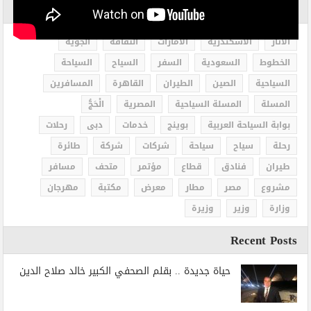
الاكثر بحثاً
الاثار
الاسكندرية
الامارات
الثقافة
الجوية
الخطوط
السعودية
السفر
السياح
السياحة
السياحية
الصين
الطيران
القاهرة
المسافرين
المسلة
المسلة السياحية
المصرية
الْحَجُّ
بوابة السياحة العربية
بوينج
خدمات
دبى
رحلات
رحلة
سياح
سياحة
شركات
شركة
طائرة
طيران
فنادق
قطاع
مؤتمر
متحف
مسافر
مشروع
مصر
مطار
معرض
مكتبة
مهرجان
وزارة
وزير
وزيرة
Recent Posts
حياة جديدة .. بقلم الصحفي الكبير خالد صلاح الدين