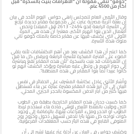
“خوفو” تنفي مقولة أن “الأهرامات بنيت بالسخرة” قبل
أكثر من 4500 عام.
وقال الأمين العام للمجلس زاهي حواس اليوم الأحد في بيان
إن بعثة أثرية مصرية عثرت على مجموعة مقابر جديدة ترجع
إلى الأسرة الرابعة (نحو 2494- 2613 قبل الميلاد) وتخص
العمال الذين بنوا الهرم الأكبر، معتبرا أن هذه هي المرة
الأولى التي يكشف فيها عن مقابر خاصة بالملك خوفو ثاني
ملوك هذه الأسرة.
كما اعتبر أن هذا الكشف يعد من أهم الاكتشافات لأنه يلقي
الضوء على الفترة المبكرة للأسرة الرابعة ويرفض كل ما قيل
إن الأهرامات قد بنيت بالسخرة “لأن هذه المقابر تقع مباشرة
إلى جوار الهرم بل وتطل عليه مباشرة ويؤكد الكشف أنهم لو
كانوا عبيدا لما بنوا المقابر في هذه المنطقة”.
وأشار الأثري عادل عكاشة المشرف على الحفائر في نفس
البيان إلى أن أبرز هذه المقابر مقبرة عبارة عن بناء مستطيل
فيها كثير من آبار الدفن المكسوة بالحجر الجيري المحلي.
كما كسيت جدران هذه المقابر الخارجية بطبقة من الطوب
اللبن وطليت بالملاط الأبيض (وهي مادة بناء تستخدم لربط
الطوب أو الحجر وملء الفراغات بينها)، بالإضافة إلى وجود
كوات تواجه كل منها بئرا للدفن لتسهيل دخول وخروج روح
المتوفى القابع في هذه البئر حسب المعتقدات الفرعونية.
وكشف حواس في البيان عن أدلة عثر عليها تشير إلى أن