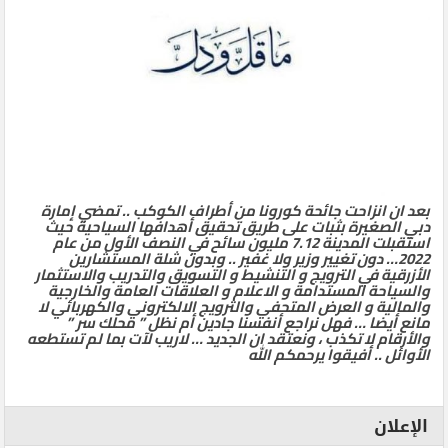
بعد ان انزاحت جائحة كورونا من أطراف الكوكب .. تمضي إمارة
دبي الصغيرة بثبات على طريق تحقيق أهدافها السياحية حيث
استقبلت المدينة 7.12 مليون سائح في النصف الأول من عام
2022… دون تغيير وزير ولا غفير .. وبدون شلة المستشارين
الأزرقية في الترويج و التنشيط و التسويق والتدريب والاستثمار
والسياحة المستدامة و الاعلام و العلاقات العامة والخارجية
والمالية و العرض المتحفي والترويج الالكتروني والكهربائي لا
مانع أيضا … فهل نراجع أنفسنا جادين أم نظل ” محلك سر ”
والأرقام لا تكذب ، ونعتقد ان الجديد … لاريب لآت بما لم تستطعه
الأوائل .. أفيقوا يرحمكم الله
الإعلان