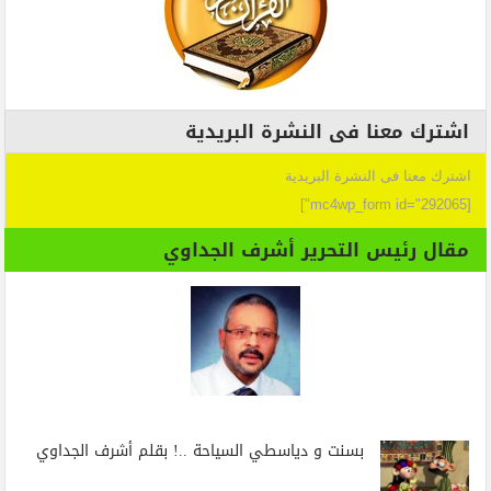
اشترك معنا فى النشرة البريدية
اشترك معنا فى النشرة البريدية
[mc4wp_form id="292065"]
مقال رئيس التحرير أشرف الجداوي
بسنت و دياسطي السياحة ..! بقلم أشرف الجداوي