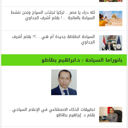
لله درك يا مصر .. تركيا تجتذب السياح ونحن ننشط
السياحة بالمانجة …! بقلم أشرف الجداوي
السياحة انطلاقة جديدة أم هي …؟! بقلم أشرف
الجداوي
بانوراما السياحة : د.ابراهيم بظاظو
تطبيقات الذكاء الاصطناعي في الإعلام السياحي ..
بقلم د. إبراهيم بظاظو