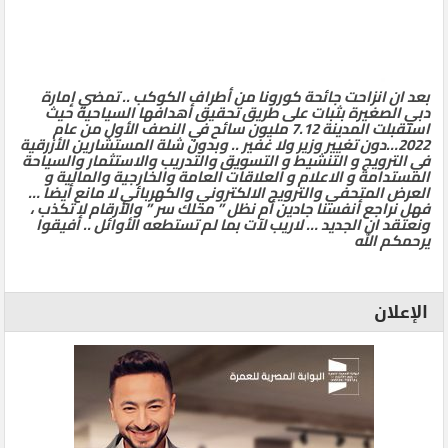
بعد ان انزاحت جائحة كورونا من أطراف الكوكب .. تمضي إمارة
دبي الصغيرة بثبات على طريق تحقيق أهدافها السياحية حيث
استقبلت المدينة 7.12 مليون سائح في النصف الأول من عام
2022…دون تغيير وزير ولا غفير .. وبدون شلة المستشارين الأزرقية
في الترويج و التنشيط و التسويق والتدريب والاستثمار والسياحة
المستدامة و الاعلام و العلاقات العامة والخارجية والمالية و
العرض المتحفي والترويج الالكتروني والكهربائي لا مانع أيضا …
فهل نراجع أنفسنا جادين أم نظل ” محلك سر ” والأرقام لا تكذب ،
ونعتقد ان الجديد … لاريب لآت بما لم تستطعه الأوائل .. أفيقوا
يرحمكم الله
الإعلان