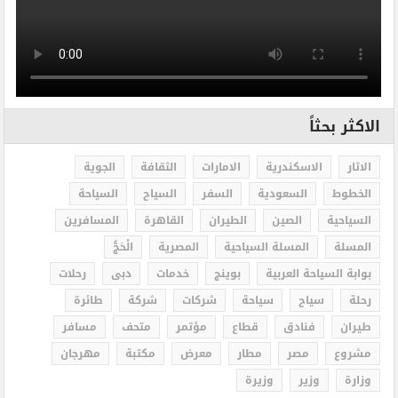
الاكثر بحثاً
الاثار
الاسكندرية
الامارات
الثقافة
الجوية
الخطوط
السعودية
السفر
السياح
السياحة
السياحية
الصين
الطيران
القاهرة
المسافرين
المسلة
المسلة السياحية
المصرية
الْحَجُّ
بوابة السياحة العربية
بوينج
خدمات
دبى
رحلات
رحلة
سياح
سياحة
شركات
شركة
طائرة
طيران
فنادق
قطاع
مؤتمر
متحف
مسافر
مشروع
مصر
مطار
معرض
مكتبة
مهرجان
وزارة
وزير
وزيرة