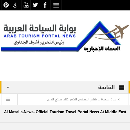
القائمة
حياة جديدة .. بقلم الصحفي الكبير خالد صلاح الدين
دراسة علمية ترصد الاكتشافات الأثرية والتطوير بجبانة الشاطبي
Al Masalla-News- Official Tourism Travel Portal News At Middle East
بالإسكندرية