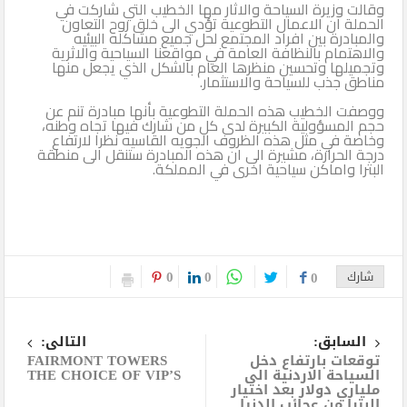
وقالت وزيرة السياحة والاثار مها الخطيب التي شاركت في
الحملة ان الاعمال التطوعية تؤدي الى خلق روح التعاون
الثاني
والمبادرة بين افراد المجتمع لحل جميع مشاكله البيئيه
والاهتمام بالنظافة العامة في مواقعنا السياحية والاثرية
وتجميلها وتحسين منظرها العام بالشكل الذي يجعل منها
مناطق جذب للسياحة والاستثمار.
ووصفت الخطيب هذه الحملة التطوعية بأنها مبادرة تنم عن
حجم المسؤولية الكبيرة لدى كل من شارك فيها تجاه وطنه،
وخاصة في مثل هذه الظروف الجويه القاسيه نظرا لارتفاع
درجة الحرارة، مشيرة الى ان هذه المبادرة ستنقل الى منطقة
البترا واماكن سياحية اخرى في المملكة.
0
0
شارك
0
السابق:
التالى:
توقعات بارتفاع دخل
FAIRMONT TOWERS
السياحة الاردنية الى
THE CHOICE OF VIP’S
ملياري دولار بعد اختيار
البترا من عجائب الدنيا