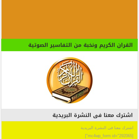
القران الكريم ونخبة من التفاسير الصوتية
اشترك معنا فى النشرة البريدية
اشترك معنا فى النشرة البريدية
[mc4wp_form id="292065"]