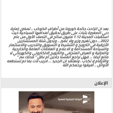
بعد ان انزاحت جائحة كورونا من أطراف الكوكب .. تمضي إمارة
دبي الصغيرة بثبات على طريق تحقيق أهدافها السياحية حيث
استقبلت المدينة 7.12 مليون سائح في النصف الأول من عام
2022… دون تغيير وزير ولا غفير .. وبدون شلة المستشارين
الأزرقية في الترويج و التنشيط و التسويق والتدريب والاستثمار
والسياحة المستدامة و الاعلام و العلاقات العامة والخارجية
والمالية و العرض المتحفي والترويج الالكتروني والكهربائي لا
مانع أيضا … فهل نراجع أنفسنا جادين أم نظل ” محلك سر ”
والأرقام لا تكذب ، ونعتقد ان الجديد … لاريب لآت بما لم تستطعه
الأوائل .. أفيقوا يرحمكم الله
الإعلان