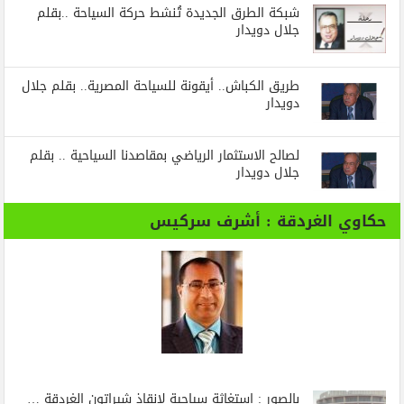
شبكة الطرق الجديدة تُنشط حركة السياحة ..بقلم
جلال دويدار
طريق الكباش.. أيقونة للسياحة المصرية.. بقلم جلال
دويدار
لصالح الاستثمار الرياضي بمقاصدنا السياحية .. بقلم
جلال دويدار
حكاوي الغردقة : أشرف سركيس
بالصور : استغاثة سياحية لإنقاذ شيراتون الغردقة …