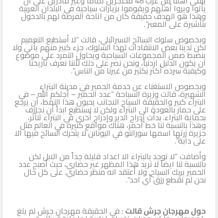
يبقى أهلنا من عرب 48 محتجزين تماماً وغير قادرين على أن
يأتوا ويروا أهلهم ويقوموا بزيارات سياحية في البلدان العربية
وهذا هو الهدف حقيقة كان من اتاحة الفرصة لهم بالدخول
بتأشيرة على المعبر”.
وبخصوص سلوك السائح الاسرائيلي، قالت “لا أستطيع التعميم
لكن لدينا بعض الانتقادات لهذا السلوك، جزء كبير منهم يأتي ولا
ينضبط ضمن المجموعات السياحية ويحاول التمرد على موضوع
ان يكون الدليل اردنياً، ونحن نصر على ذلك لأننا نعرف تاريخنا
وكيفية سرده أكثر بكثير من غيرنا من الناس”.
وبخصوص الاستغناء عن خدمة الحمير في مدينة البتراء
الشهيرة، قالت وزيرة السياحة “عدد الحمير – أجلكم الله – في
البتراء كبير والحقيقة السياح الاجانب يحبون هذا النمط، أن يرجع
على حمار بالعودة الى البتراء ولكن لا نستطيع ابداً أن نجازف
بحماية البتراء. بدأت إدراج الدير وإدراج أخرى في البتراء تتأثر،
وهذا بالنسبة لنا خط أحمر، هناك مواقع كثيرة في العالم مثل
جزيرة زرتها اسمها سورانتو في اليونانن لا يتحرك السائح فيها الا
على دابة”.
وأضافت “لا توجد بالبتراء الا اعداد قليلة جداً من الابل لكن
بالنسبة لنا ايضاً لا نريد هذا المظهر غير حضاري، حيث أصبح عدد
الحمير يربك السياح. ولا أعتقد انه منظر حضاري. على كل حال
نحن لم نقطع رزق أي احد”.
حول مهرجان جرش قالت
: في الحقيقة مهرجان جرش لم يلغ