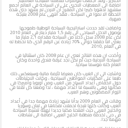
الخنازير ، وقد اجمعت مؤتمرات منظمة السياحة العالمية
اضافة الى المعطيات الاخرى على ان السياحة في العالم أجمع
ستشهد تدهورا كبيرا لكن المفرح أن الاردن لم يشهد حتى هذه
اللحظة الا نموا في السياحة ، فقد انتهى عام 2008 بنتيجة
مبهرة.
واضافت لقد حددت استراتيجية السياحة الوطنية طموحها
بوصول الدخل السياحي الى رقم 1,5 مليار دينار في العام 2010
لكن عام 2008 سجل دخلا من السياحة مقداره 2,1 مليار ما
يعني اننا حققنا حوالي %70 زيادة عن الرقم الذي كنا نخطط له
في العام ,2010
وأكدت ان هذه النتائج تعني ان عام 2008 كان استثنائيا في
السياحة الاردنية حيث لم نكن نجد غرفة فندق واحدة وكان
العام كله موسما سياحيا.
واشارت الى ان الغرب كان معرضا لأزمة مالية وسينعكس ذلك
طبعا على امكانيات المواطنين السياحية ، وكانت الاحتياطات
حول انخفاض أعداد السياح من الغرب ومن أوروبا وأميركا في
مكانها وهي بالنسبة لنا أعداد مهمة ، لذا وضعنا كل ثقلنا في
الزوار المضمونين وهم العرب.
وقالت في العام 2009 بدأنا نشهد زيادة مهمة جدا في أعداد
العرب وكانت كلها نتيجة لحملات نفذناها في لبنان وسوريا
والخليج العربي حيث افتتحنا مكتبا جديدا لهيئة تنشيط السياحة
في دبي لخدمة منطقة الخليج العربي اضافة الى نشاطات
مهمة جدا.