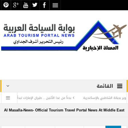
القائمة
لشاطبي بالإسكندرية
بدءاً من غدا الأثنين .. طيران الإمارات تبدأ في استخدام بطاقات الص
عن الحضارة ترفض الرد المستفز لبطلة كليوباترا وتصدر بيانها الثاني
Al Masalla-News- Official Tourism Travel Portal News At Middle East