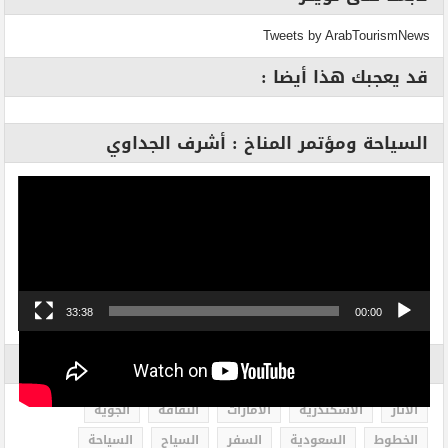
Tweets by ArabTourismNews
قد يعجبك هذا أيضا :
السياحة ومؤتمر المناخ : أشرف الجداوي
مشغل
الفيديو
33:38
00:00
الاكثر بحثاً
الاثار
الاسكندرية
الامارات
الثقافة
الجوية
الخطوط
السعودية
السفر
السياح
السياحة