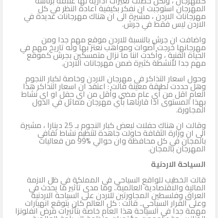
كمهرجان ، ولكن حصلت تغيرات ادارية لها علاقة برئاسة
المهرجان استوجبت ان نفكر بكيفية اعادة النظر في كل
مهرجانات الاردن ، مشيرة الى ان هناك مهرجانات عديدة في
الاردن ليس فقط في جرش.
واضافت ان جرش بالنسبة للاردن موقع مهم جدا ومن
مهرجانها خرجت أصوات ومواهب نعتز بها وله تاريخ مهم في
الحياة الفنية ، وأكدت اننا ما نزال متمسكين بجرش كموقع
مهم جدا لأنشطة كثيرة ضمن مهرجانات الاردن.
وحول اسعار التذاكر في مهرجان الاردن وخاصة لكبار النجوم
وهل حددت لطبقة معينة قالت : اعتقد ان اسعار التذاكر هذا
العام اقل من أي عام مضى وأقل من اي حفل او اي نشاط
بهذا المستوى اذا قارناها بأي مهرجان مماثل في الدول
المجاورة.
وقالت ان هناك حفلات لبعض كبار النجوم بـ 25 دينارا ، مشيرة
الى ان وزارة الثقافة حاولت جاهدة لتنظيم نشاط ثقافي
بالمجان في كل محافظة وان حوالي %99 من فعاليات
المهرجان بالمجان.
السياحة الاردنية
قالت الخطيب للواقع السياحي في المملكة في ظل الازمة
المالية والاقتصادية العالمية.. وما مدى تأثير ما يحدث في
العراق وفلسطين المجاورتين للاردن على السياحة الاردنية
وعلى القرار السياحي.. قالت : كل العالم كان يتوقع انهيارات
مهمة جدا في السياحة هذا العام خاصة بتأثيرات مرض انفلونزا