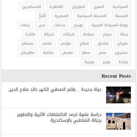
السياحية
الصين
الطيران
القاهرة
المسافرين
المسلة
المسلة السياحية
المصرية
الْحَجُّ
بوابة السياحة العربية
بوينج
خدمات
دبى
رحلات
رحلة
سياح
سياحة
شركات
شركة
طائرة
طيران
فنادق
قطاع
مؤتمر
متحف
مسافر
مشروع
مصر
مطار
معرض
مكتبة
مهرجان
وزارة
وزير
وزيرة
Recent Posts
حياة جديدة .. بقلم الصحفي الكبير خالد صلاح الدين
دراسة علمية ترصد الاكتشافات الأثرية والتطوير
بجبانة الشاطبي بالإسكندرية