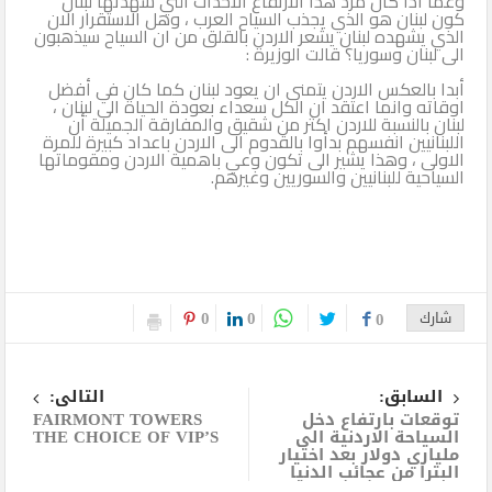
وعما اذا كان مرد هذا الارتفاع الاحداث التي شهدتها لبنان
كون لبنان هو الذي يجذب السياح العرب ، وهل الاستقرار الان
الذي يشهده لبنان يشعر الاردن بالقلق من ان السياح سيذهبون
الى لبنان وسوريا؟ قالت الوزيرة :
أبدا بالعكس الاردن يتمنى ان يعود لبنان كما كان في أفضل
اوقاته وانما اعتقد ان الكل سعداء بعودة الحياة الى لبنان ،
لبنان بالنسبة للاردن اكثر من شقيق والمفارقة الجميلة أن
اللبنانيين انفسهم بدأوا بالقدوم الى الاردن باعداد كبيرة للمرة
الاولى ، وهذا يشير الى تكون وعي باهمية الاردن ومقوماتها
السياحية للبنانيين والسوريين وغيرهم.
0
0
شارك
0
السابق:
التالى:
توقعات بارتفاع دخل
FAIRMONT TOWERS
السياحة الاردنية الى
THE CHOICE OF VIP’S
ملياري دولار بعد اختيار
البترا من عجائب الدنيا