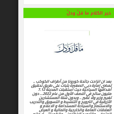
خير الكلام ما قلَّ ودلَّ
بعد ان انزاحت جائحة كورونا من أطراف الكوكب ..
تمضي إمارة دبي الصغيرة بثبات على طريق تحقيق
أهدافها السياحية حيث استقبلت المدينة 7.12
مليون سائح في النصف الأول من عام 2022… دون
تغيير وزير ولا غفير .. وبدون شلة المستشارين
الأزرقية في الترويج و التنشيط و التسويق والتدريب
والاستثمار والسياحة المستدامة و الاعلام و
العلاقات العامة والخارجية والمالية و العرض
المتحفي والترويج الالكتروني والكهربائي لا مانع