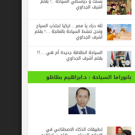
بسنت و دياسطي السياحة ..! بقلم
أشرف الجداوي
لله درك يا مصر .. تركيا تجتذب السياح
ونحن ننشط السياحة بالمانجة …! بقلم
أشرف الجداوي
السياحة انطلاقة جديدة أم هي …؟!
بقلم أشرف الجداوي
بانوراما السياحة : د.ابراهيم بظاظو
تطبيقات الذكاء الاصطناعي في