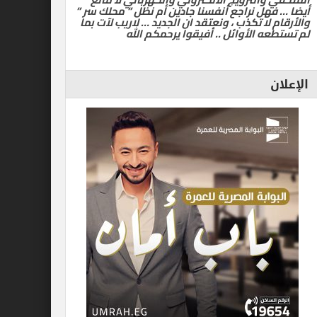
أيضا … فهل نراجع أنفسنا جادين أم نظل ” محلك سر ”
والأرقام لا تكذب ، ونعتقد ان الجديد … لاريب لآت بما
لم تستطعه الأوائل .. أفيقوا يرحمكم الله
الإعلان