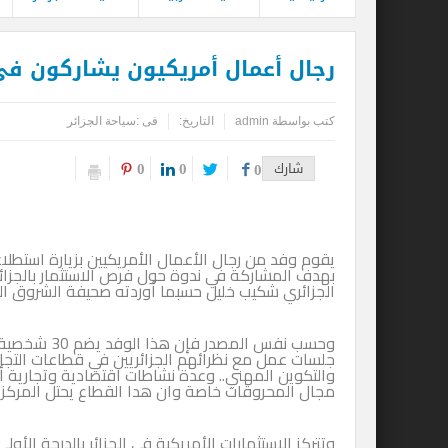
رجال أعمال أمريكيون يشاركون في 
كتب بواسطة
admin
التاريخ:
فى :
سياحة الجزائر
0
0
شارك
0
بهدف المشاركة في ندوة حول فرص الاستثمار بالجزائر
الجزائري شكيب خليل حسبما أوردته صحيفة الشروق الجزائرية في 
وحسب نفس الم
جلسات عمل مع نظرائهم الجزائريين في قطاعات التجارة 
والتكوين المهني.. وعدة نشاطات اقتصادية وتجارية أخ
مجال المحروقات خاصة وان هدا القطاع يحتل المركز الأ