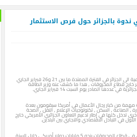
ندوة بالجزائر حول فرص الاستثمار
يقوم وفد من رجال الأعمال الأمريكيين بزيارة استطلاعية الى الجزائر في الفترة الممتدة ما بين 21 و26 فبراير الجاري
 خارج قطاع المحروقات , هدا ما كشف عنه وزير الطاقة
عددها الصادر يوم السبت 14 فبراير الجاري.
صدر فإن هذا الوفد يضم 30 شخصية مهمة من كبار رجال الأعمال في أمريكا سيقومون بعدة
, الصناعة , السكن , تكنولوجيات الإعلام , النقل , الصحة
رى تدخل كلها في إطار تدعيم التعاون الجزائري الأمريكي خارج
ول في التبادل الاقتصادي والتجاري بين البلدين.
وتتركز الاستثمارات الأمريكية في الجزائر بالدرجة الأولى في قطاع المحروقات بنحو 5 مليارات دولار أمريكي خلال السنة