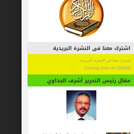
اشترك معنا فى النشرة البريدية
اشترك معنا فى النشرة البريدية
[mc4wp_form id="292065"]
مقال رئيس التحرير أشرف الجداوي