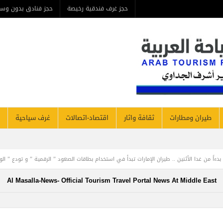
حجز غرف فندقية رخيصة
حجز فنادق بدون وس
طيران ومطارات
ثقافة واثار
اقتصاد-اتصالات
غرف سياحية
لأثنين .. طيران الإمارات تبدأ في استخدام بطاقات الصعود ” الرقمية ” و تودع ” الورقية ” للرحلا
Al Masalla-News- Official Tourism Travel Portal News At Middle East