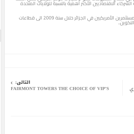
ما تحتل الجزائر الصف 23 في قائمة الشركاء الاقتصاديين الأكثر أهمية بالنسبة للولايات المتحدة
وتأمل الحكومة الجزائرية أن تتسع دائرة اهتمامات المستثمرين الأمريكيين في الجزائر خلال سنة 2009 الى قطاعات
تكوين..
التالى:
ي
FAIRMONT TOWERS THE CHOICE OF VIP’S