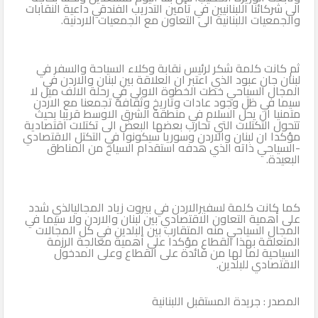
الى شركائنا اللبنانيين في تأمين التدريب الفندقي داعية النقابات
والجمعيات اللبنانية الى التعاون مع الجمعيات الاردنية.
ثم كانت كلمة شكر لرئيس نقابة وكلاء السياحة والسفر في
لبنان جان عبود الذي اعتبر ان العلاقة بين لبنان والاردن في
المجال السياحي خطت الخطوة الاولى في رحلة الالف ميل لا
سيما في ظل وجود عادات وتاريخ وثقافة تجمعنا مع الاردن
متمنيا ان يحل السلام في منطقة الشرق الاوسط قريبا بحيث
تتحول التكتلات التي تحارب بعضها البعض الى تكتلات اقتصادية
مؤكدا ان لبنان والاردن وسوريا سيكونوا في التكتل الاقتصادي
-السياحي ذاته الذي هدفه استقدام السياح من المناطق
البعيدة.
كما كانت كلمة لسفيرالاردن في بيروت زياد المجاليالذي شدد
على أهمية التعاون الاقتصادي بين لبنان والاردن ولا سيما في
المجال السياحي منه المتقارب بين البلدين في كل المجالات
المتعلقة بهذا القطاع مؤكدا على أهمية معالجة الرزمة
السياحية لما لها من فائدة على القطاع وعلى المدخول
الاقتصادي للبلدين.
المصدر : جريدة المستقبل اللبنانية