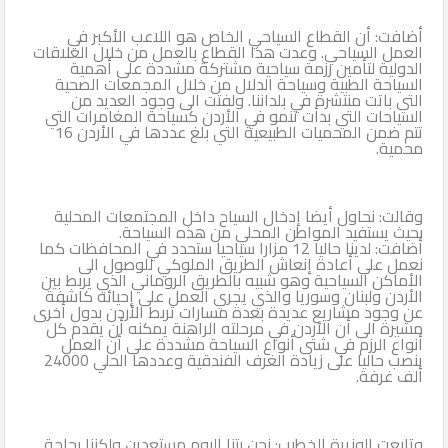
أضافت: أن القطاع السياحي الخاص هو اللاعب الأكبر في
العمل السياحي. وعدت هذا القطاع بالعمل من خلال العلاقات
الدولية لتأمين رزمة سياحية مشتركة مشددة على أهمية
السياحة الطبية وسياحة الدلال من خلال المجمعات الصحية
التي باتت منتشرة في بلداننا. ولفتت الى وجود العديد من
السياحات التي بدأت تنمو في الأردن كسياحة المغامرات التي
تتم ضمن المحميات الطبيعية التي بلغ عددها في الأردن 16
محمية.
وقالت: نحاول أيضا إدخال السياح داخل المجتمعات المحلية
بحيث يستفيد المواطن المحلي من هذه السياحة.
أضافت: لدينا حاليا 12 مزارا سياحيا ستحدد في المحافظات كما
نعمل على أعادة إنعاش الطريق الملوكي للوصول الى
الأماكن السياحية وهو شبيه بالطريق الروماني الذي يربط بين
الأردن ولبنان وسوريا والذي يجري العمل على إحيائه كاشفة
عن وجود مشاريع عديدة بعدة مسارات تربط الأردن بدول أخرى
مشيرة الى أن الأردن في مرحلته الراهنة يمكنه أن يقدم كل
أنواع الرزم في شتى أنواع السياحة مشددة على أن العمل
ينصب حاليا على زيادة الغرف الفندقية وعددها الحلي 24000
ألف غرفة.
وتابعت الوزيرة الخطيب: نحن بتنا اليوم مستعدين ولكننا بحاجة