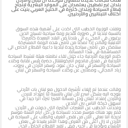
بلدان غير نفطيين يعتمدان على الموارد البشرية لإنجاح
قطاع السياحة وبلدان كثيرة في الخليج العربي بنيت على
أكتاف اللبنانيين والأردنيين.
ولفتت الوزيرة الخطيب التي اكدت على أهمية هذه السوق
بالنسبة لبلدينا الى ضرورة تقديم رزمة سياحية للسياح الذين
يرغبون في المجيء الى بلادنا من البلاد البعيدة كأميركا
اللاتينية وقالت إذا تمكنا من تأمين هذه الرزمة المشتركة
سنتمكن من تأمين سياحة جيدة لبلدينا داعية القطاع الخاص الى
المساهمة في هذا المسألة.
كلام الوزيرة الاردنية جاء خلال لقاء نظمته هيئة تنشيط السياحة
الأردنية في فندق فاندوم أنتركونتننتال حضرة رئيس نقابة وكلاء
السياحة والسفر في لبنان، جان عبود، وسفر الأردن في بيروت،
زياد المجالي، وممثلين عن وكلاء السياحة والسفر في لبنان.
وقالت عندما تم إلغاء تأشيرة الدخول مع لبنان بات الأردني
يتوجه اليه بشكل أسرع لأن لبنان بالنسبة لنا إمتداد للاردن
والأردن إمتداد للبنان وحل مسألة الفيزا تترك أثرا جيدا في
تسهيل حركة الناس بين البلدين
وتحدثت الخطيب عن التغيرات الكثيرة التي حصلت في الأردن:
فلم يعد هناك موسم محدد للسياحة بل كل أيام السنة موسم
لدرجة أننا نعاني الآن من نقص الغرف والطلب على السياحة في
الأردن لا زال أعلى من العرض وهذا الأمر يفيدنا في بعض
الأشياء ويؤذينا في أخرى فهي تفيد القطاع الخاص الذي