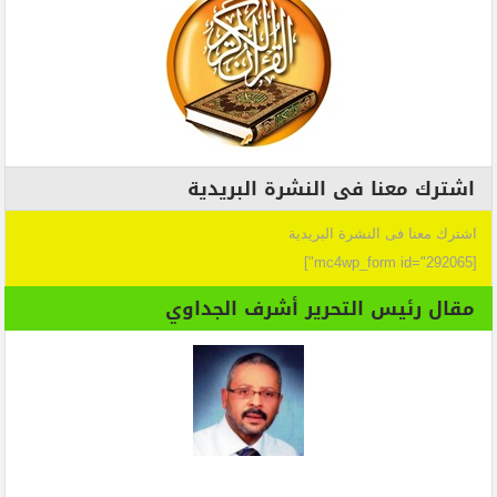
اشترك معنا فى النشرة البريدية
اشترك معنا فى النشرة البريدية
[mc4wp_form id="292065"]
مقال رئيس التحرير أشرف الجداوي