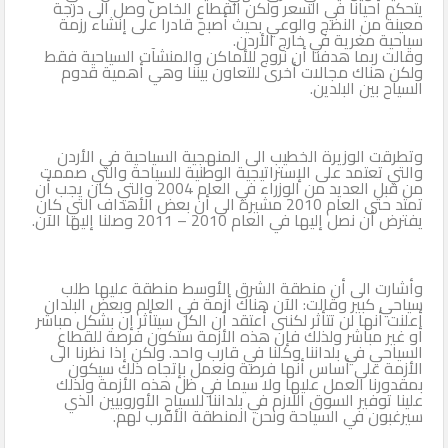
يتحكم أحيانا في السعر ولكن القطاع الخاص وصل الى درجة
معينة من النضج والوعي بحيث أصبح قادرا على إنشاء رزمة
سياحية مغرية في خارج الأردن.
وقالت ربما هدفنا أن نروج للأماكن والمنشآت السياحية فقط
ولكن هناك مجالات أخرى للتعاون بيننا وهي أهمية قدوم
السياح بين البلدين.
وتطرقت الوزيرة الخطيب الى المنهجية السياحية في الأردن
والتي تعتمد على الإستراتيجية الوطنية للسياحة والتي صممت
من قبل العديد من الوزراء في العام 2004 والتي كان يجب أن
تمتد حتى العام 2010 مشيرة الى أن بعض الأهداف التي كان
يفترض أن نصل إليها في العام 2010 – 2011 وصلنا إليها الآن.
وأشارت الى أن منطقة الشرق الأوسط منطقة عليها طلب
سياحي كبير وقالت: الآن هناك أزمة في العالم وبعض البلدان
أعلنت أنها لن تتأثر لكننى أعتقد أن الكل سيتأثر إن بشكل مباشر
أو غير مباشر ولذلك فإن هذه الأزمة ستكون فرصة للقطاع
السياحي في بلداننا وكلنا في قارب واحد. ولكن إذا نظرنا الى
الأزمة على أساس أنها فرصة ونعمل بإتجاه ذلك سيكون
بمقدورنا العمل عليها ولا سيما في ظل هذه الأزمة ولذلك
علينا توفير السوق اللازم في بلداننا للسياح الأوروبيين الذي
سيرغبون في السياحة ونحن المنطقة الأقرب لهم.