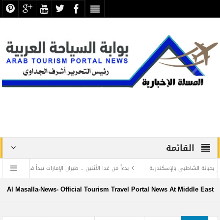
القائمة
طبي بالإسكندرية
بدءاً من غدا الأثنين .. طيران الإمارات تبدأ في استخدام بطاقات الصعود
الحضارة ترفض الرد المستفز لبطلة كليوباترا وتصدر بيانها الثاني
Al Masalla-News- Official Tourism Travel Portal News At Middle East