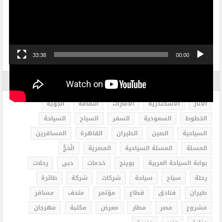
33:38
00:00
الاكثر بحثاً
الاثار
الاسكندرية
الامارات
الثقافة
الجوية
الخطوط
السعودية
السفر
السياح
السياحة
السياحية
الصين
الطيران
القاهرة
المسافرين
المسلة
المسلة السياحية
المصرية
الْحَجُّ
بوابة السياحة العربية
بوينج
خدمات
دبى
رحلات
رحلة
سياح
سياحة
شركات
شركة
طائرة
طيران
فنادق
قطاع
مؤتمر
متحف
مسافر
مشروع
مصر
مطار
معرض
مكتبة
مهرجان