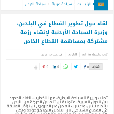
الرئيسيه
سياحة عربية
سياحة الاردن
لقاء حول تطوير القطاع في البلدين:
وزيرة السياحة الأردنية لإنشاء رزمة
مشتركة بمساهمة القطاع الخاص
كتب بواسطة
admin
التاريخ:
فى :
سياحة الاردن
0
0
شارك
0
تمنت وزيرة السياحة الاردنية، مها الخطيب، إلغاء الحدود
بين الدول العربية، متمنية أن تتحسن الحركة من الأردن
بإتجاه لبنان، واعتبرت أنه من غير الضروري أن نؤطّر العلاقة
في القطاع السياحي بين البلدين لأنها موجودة ولكن
هناك مجالات عديدة للتعاون مؤكدة أن لبنان والأردن