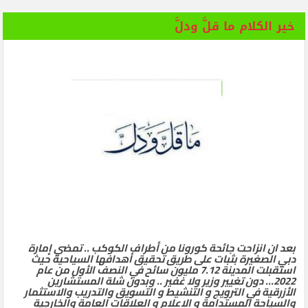
خير الكلام ما قلَّ ودلَّ
بعد ان انزاحت جائحة كورونا من أطراف الكوكب .. تمضي إمارة
دبي الصغيرة بثبات على طريق تحقيق أهدافها السياحية حيث
استقبلت المدينة 7.12 مليون سائح في النصف الأول من عام
2022… دون تغيير وزير ولا غفير .. وبدون شلة المستشارين
الأزرقية في الترويج و التنشيط و التسويق والتدريب والاستثمار
والسياحة المستدامة و الاعلام و العلاقات العامة والخارجية