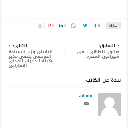
0
0
شارك
0
السابق:
التالى:
صالون الطهي .. فى
التلاتلى وزير السياحة
شيراتون المنتزه
التونسى يلتقى مدير
هيئة الطيران المدنى
الاماراتى
نبذة عن الكاتب
admin