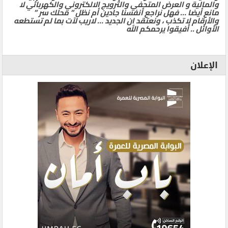
والمالية و العرض المتحفي والترويج الالكتروني والكهربائي لا
مانع أيضا … فهل نراجع أنفسنا جادين أم نظل ” محلك سر ”
والأرقام لا تكذب ، ونعتقد ان الجديد … لاريب لآت بما لم تستطعه
الأوائل .. أفيقوا يرحمكم الله
الإعلان