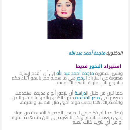
الدكتورة
ماجدة أحمد عبد الله
استيراد
البخور
قديما
وتشير الدكتورة
ماجدة أحمد عبد الله
إلى أن أقدم إشارة
مكتوبة عن استيراد
البخور
هي ما سجله حجر بالرمو أثناء حكم
ساحورع ثاني ملوك الأسرة الخامسة .
كما تبين من خلال ال
دراسة
أن للبخور أنواع عديدة استخدمت
جمعيها في
مصر القديمة
منها: الكندر، والمر، والقنة، والادن،
والأصطراك، هذا بجانب مواد أخرى مثل الكاسيا والقرفة.
فضلاً عما تم ذكره فى النصوص المصرية القديمة من مواد
أخرى متعددة للتبخير، ولكن لا نعرف إلى الآن كنه هذه المواد
أو من أي شيء كانت تصنع.