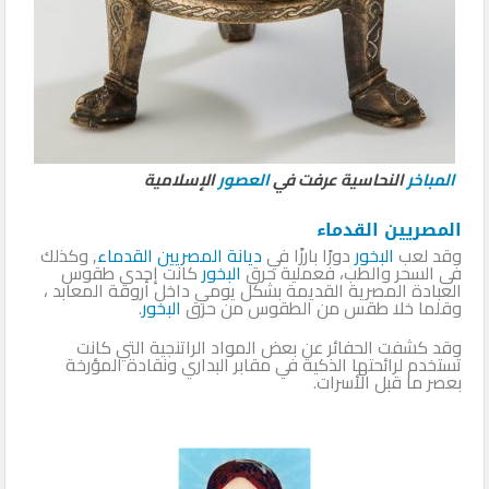
المباخر
النحاسية عرفت في
العصور
الإسلامية
المصريين القدماء
وقد لعب
البخور
دورًا بارزًا في
ديانة
المصريين القدماء
, وكذلك
فى السحر والطب، فعملية حرق
البخور
كانت إحدى طقوس
العبادة المصرية القديمة بشكل يومي داخل أروقة المعابد ،
وقلما خلا طقس من الطقوس من حرق
البخور
.
وقد كشفت الحفائر عن بعض المواد الراتنجية التي كانت
تستخدم لرائحتها الذكية في مقابر البداري ونقادة المؤرخة
بعصر ما قبل الأسرات.