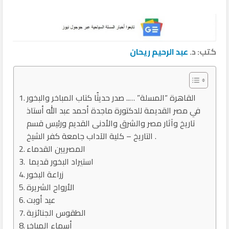
كتب: د.
عبد الرحيم ريحان
القاهرة “المسلة” ….. صدر حديثُا كتاب المباخر والبخور
في مصر القديمة للدكتورة ماجدة أحمد عبد الله أستاذ
تاريخ وآثار مصر والشرق والأدنى القديم ورئيس قسم
التاريخ – كلية الآداب جامعة كفر الشيخ .
المصريين القدماء
استيراد البخور قديما
زراعة البخور
الأرواح الشريرة
عيد أوبت
الطقوس الجنائزية
أسماء المباخر