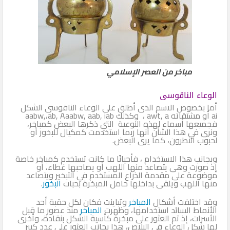
مباخر من العصر الإسلامي
الوعاء الناقوسى
أما بخصوص الاسم الذى أطلق على الوعاء الناقوسى الشكل
ai أو مشتقاته awt, a ، وكذلك aabw,،ab, Aaabw, aab, iab
فجميعها أسماء لهذه النوعية التي ذكرها البعض كمباخر،
ونرى في هذا الشأن أنها ربما استخدمت كمكيال للبخور أو
لحبوب النطرون، كما يرى البعض.
وبجانب هذا الاستخدام ، فأحيانًا ما كانت تستخدم كمباخر خاصة
إذ صورت وهى يتصاعد منها اللهب أو يصاحبها غطاء، أو
موضوعة على مقدمة الذراع المستخدم في التبخير ويتصاعد
منها اللهب ويلقى بداخلها حامل المبخرة بحبات
البخور
.
وقد اختلفت أشكال
المباخر
وتباينت فكان لكل حقبة أحد
الأنماط السائد استخدامها، وظهرت
المباخر
منذ عصور ما قبل
الأسرات، إذ تم العثور على مبخرة كأسية الشكل بنقادة، وأخرى
لها شكل الوعاء في البلاص، هذا بجانب العثور على عدد كبير