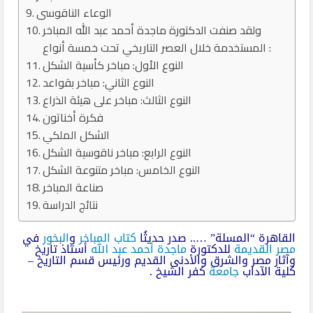
الوعاء الناقوسى
ولقد صنفت الدكتورة ماجدة أحمد عبد الله المباخر
المستخدمة خلال العصر التاريخي تحت خمسة أنواع :
النوع الأول: مباخر كأسية الشكل
النوع الثاني: مباخر بقواعد
النوع الثالث: مباخر على هيئة الذراع
فكرة أخناتون
الشكل الملكي
النوع الرابع: مباخر ناقوسية الشكل
النوع الخامس: مباخر متنوعة الشكل
صناعة المباخر
نتائج الدراسة
القاهرة “المسلة” ….. صدر حديثُا
كتاب
المباخر
و
البخور
في
مصر القديمة
للدكتورة
ماجدة أحمد عبد الله
أستاذ تاريخ
وآثار مصر والشرق والأدنى القديم ورئيس قسم التاريخ –
كلية الآداب
جامعة
كفر الشيخ .