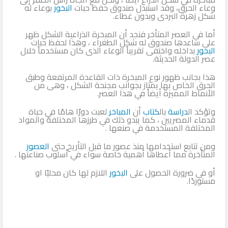
وعاء الحرق، وقد استبدل صندوق حفظ حبات
البخور
بوعاء له
شكل زهرة البردى وبدون غطاء.
أما في العصر المتأخر فنجد أن المبخرة الذراعية الشكل ظهر
على ساعدها صندوق له شكل الطغراء ، وهذا لحفظ حبات
البخور
بداخله واختفى تقريباً الوعاء الذى كان مستخدماً خلال
عصر الدولة الحديثة.
هذا بجانب ظهور نوع المبخرة ذات القاعدة المرتفعة وطبق
الحرق الخاص بها يمتاز بجوانب مجنحة الشكل ، وهى من
الأنماط المميزة أيضاً في هذا العصر.
وتؤكد ال
دراسة
بال
كتاب
أن
المباخر
لعبت دورًا هامًا في حياة
قدماء المصريين ، كما يبدو ذلك في طرزها المختلفة والمواد
المختلفة المستخدمة في صنعها .
ومن تتابع استخدامها منذ عصور ما قبل التأريخ حتى
العصور
المتأخرة مما أعطاها أهمية خاصة سواء في أسلوب صناعتها .
أو في ضرورة الحصول على
البخور
اللازم لها كان محليًا او
مستوردًا.