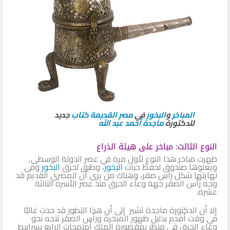
المباخر
و
البخور
في
مصر القديمة
كتاب
جديد
للدكتورة
ماجدة أحمد عبد الله
النوع الثالث: مباخر على هيئة الذراع
ظهرت مباخر هذا النوع لأول مرة في عصر الدولة الوسطى,
ويعلوها صندوق لحفظ حبات
البخور
، وطبق لحرق
البخور
وفى
نهايتها شكل رأس صقر، وهناك من يرى أن المصري القديم قد
وجه رأس الصقر جهة وعاء الحرق منذ عصر الأسرة الثالثة
عشرة.
إلا أن الدكتورة ماجدة تشير إلى أن هذا التطور قد حدث غالبًا
في وقت أقدم بدليل ظهور المبخرة ورأس الصقر تتجه نحو
وعاء الحرق في منظر بمقصورة الملك أمنمحات الرابع بسرابيط