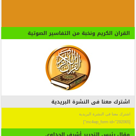
القران الكريم ونخبة من التفاسير الصوتية
اشترك معنا فى النشرة البريدية
اشترك معنا فى النشرة البريدية
[mc4wp_form id="292065"]
مقال رئيس التحرير أشرف الجداوي