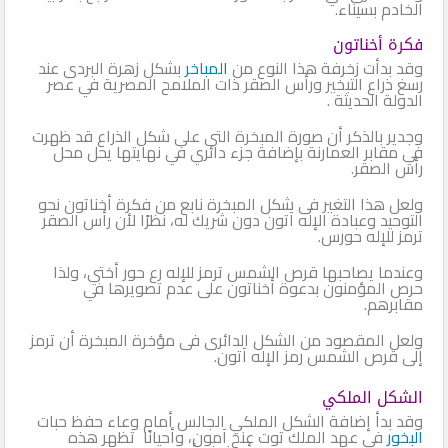
الخادم بسيناء.
فكرة أخناتون
وقد بدأت زخرفة هذا النوع من
المباخر
بشكل زهرة البردى عند
رسغ ذراع التبخير ورأس الصقر ذات الملامح المصرية في عصر
الدولة الحديثة .
وجدير بالذكر أن صورة المبخرة التي على شكل الذراع قد ظهرت
في مقابر العمارنة بإضافة جزء دائري في نهايتها يحل محل
رأس الصقر.
ولعل هذا التغير فى شكل المبخرة نابع من فكرة أخناتون نحو
التوحيد وعبادة الإله آتون دون شريك له، نظرًا لأن رأس الصقر
ترمز للإله حورس.
وعندما يصاحبها قرص الشمس ترمز للإله رع حور أختي، ولذا
حرص المؤمنون بدعوة أخناتون على عدم تصويرها في
مقابرهم.
ولعل المقصود من الشكل الدائرى فى مؤخرة المبخرة أن ترمز
إلى قرص الشمس رمز الإله آتون.
الشكل الملكي
وقد بدأ إضافة الشكل الملكي الجالس أمام وعاء حفظ حبات
البخور
في عهد الملك توت عنخ آمون، وأحيانًا تظهر هذه