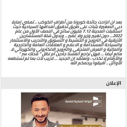
بعد ان انزاحت جائحة كورونا من أطراف الكوكب .. تمضي إمارة
دبي الصغيرة بثبات على طريق تحقيق أهدافها السياحية حيث
استقبلت المدينة 7.12 مليون سائح في النصف الأول من عام
2022… دون تغيير وزير ولا غفير .. وبدون شلة المستشارين
الأزرقية في الترويج و التنشيط و التسويق والتدريب والاستثمار
والسياحة المستدامة و الاعلام و العلاقات العامة والخارجية
والمالية و العرض المتحفي والترويج الالكتروني والكهربائي لا
مانع أيضا … فهل نراجع أنفسنا جادين أم نظل ” محلك سر ”
والأرقام لا تكذب ، ونعتقد ان الجديد … لاريب لآت بما لم تستطعه
الأوائل .. أفيقوا يرحمكم الله
الإعلان