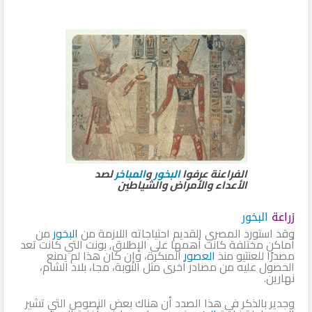
الفراعنة عرفوا
البخور
و
المباخر
لصد
الأعداء والأمراض والشياطين
زراعة
البخور
وقد استورد المصري القديم احتياجاته اللازمة من
البخور
من
أماكن مختلفة كانت أهمها على الإطلاق, بونت التي كانت تعد
مصدرًا للعنتيو منذ
العصور
المبكرة، وإن كان هذا لم يمنع
الحصول عليه من مصادر أخرى مثل النوبة، مجا، بلاد الشام،
نهارين.
وجدير بالذكر في هذا الصدد أن هناك بعض النصوص التي تشير