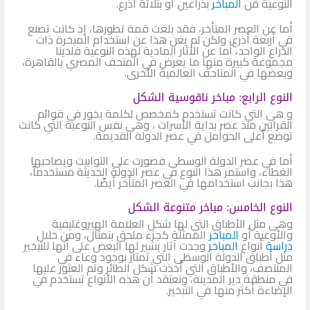
النوعية من
المباخر
بذراعين أو بثلاثة أذرع.
أما عن العصر المتأخر، فقد بلغت قمة تطورها، إذ كانت تصنع
في أربعة أذرع، ولكن لم يغن هذا عن استخدام المبخرة ذات
الذراع الواحد، أما عن الآثار المادية لهذه النوعية فلدينا
مجموعة كبيرة منها ما يعرض في المتحف المصري بالقاهرة،
وبعضها في المتاحف العالمية الأخرى.
النوع الرابع: مباخر ناقوسية الشكل
و هي التي كانت تستخدم كمخصص لكلمة بخور في قوائم
القرابين منذ عصر بداية الأسرات ، وهى نفس النوعية التي كانت
توضع أعلى الحوامل في عصر الدولة القديمة.
أما في عصر الدولة الوسطى فصورت على التوابيت ويصاحبها
الغطاء، واستمر هذا النوع في عصر الدولة الحديثة مستخدماً،
هذا بجانب استخدامها في العصر المتأخر أيضًا.
النوع الخامس: مباخر متنوعة الشكل
وهى مثل الأطباق التي لها شكل العلامة الهيروغليفية
والأوعية أو
المباخر
الممثلة كجزء ملحق بتمثال، ومن خلال
دراسة
أنواع
المباخر
وجدت آثار يشير لها البعض على أنها للتبخير
مثل أطباق الدولة الوسطى التي تمتاز بوجود وعاء في
المنتصف، والأطباق التي أخذت شكل الطائر وتم العثور عليها
في منطقة دير المدينة، ونعتقد أن هذه الأنواع تستخدم في
الإضاءة أكثر منها في التبخير.