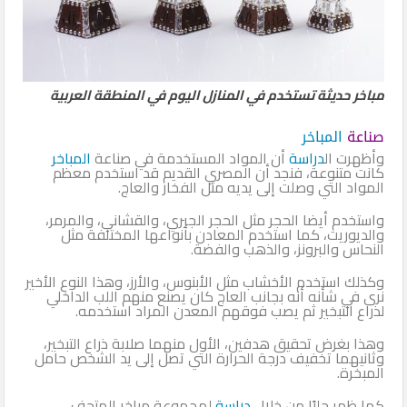
مباخر حديثة تستخدم في المنازل اليوم في المنطقة العربية
صناعة
المباخر
وأظهرت ال
دراسة
أن المواد المستخدمة في صناعة
المباخر
كانت متنوعة، فنجد أن المصري القديم قد استخدم معظم
المواد التي وصلت إلى يديه مثل الفخار والعاج.
واستخدم أيضا الحجر مثل الحجر الجيري، والقشاني، والمرمر،
والديوريت، كما استخدم المعادن بأنواعها المختلفة مثل
النحاس والبرونز، والذهب والفضة.
وكذلك استخدم الأخشاب مثل الأبنوس، والأرز، وهذا النوع الأخير
نرى في شأنه أنه بجانب العاج كان يصنع منهم اللب الداخلي
لذراع التبخير ثم يصب فوقهم المعدن المراد استخدمه.
وهذا بغرض تحقيق هدفين، الأول منهما صلابة ذراع التبخير،
وثانيهما تخفيف درجة الحرارة التي تصل إلى يد الشخص حامل
المبخرة.
كما ظهر جليًا من خلال
دراسة
لمجموعة مباخر المتحف