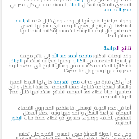
المصري بالقاهرة أشكال
المباخر
المستخدمة في كل عصر في
مصر القديمة
.
ومواد صناعتها ونقوشها إن وجد ، ومن خلال هذه ال
دراسة
استطعنا أن نستنتج أن بعض الأوعية التي يشير لها البعض
كمصابيح مثل أوعية البرشاء الخمسة إمكانية استخدامها
كمباخر أيضا.
نتائج ال
دراسة
وقد توصلت الدكتور
ماجدة أحمد عبد الله
إلى نتائج مهمة
لدراستها المتضمنة في ال
كتاب
، ومنها إمكانية استخدام
المباخر
بأشكالها المختلفة كوسيلة من وسائل التأريخ لأى قطعة أثرية
مصورة عليها ومجهول عنا عصرها.
إذ أن لكل فترة من فترات
مصر القديمة
كان لها النمط المميز
والسائد استخدامه خلالها، فمثلاً المبخرة الكأسية الشكل والتي
يصاحبها أحياناً غطاء تعد المبخرة الشائع استخدامها خلال عصر
الدولة القديمة.
أما في عصر الدولة الوسطى فاستخدم المصريون القدماء
المبخرة الذراعية الشكل واتجه فيها وجه الصقر الممثل
للمقبض للخلف، ويعلوها صندوق ذو غطاء لحفظ حبات
البخور
الطازجة.
وفى عصر الدولة الحديثة حرص المسرى القديم على تصنيع
مباخره في شكل الذراع أيضاً ، ولكن مع اتجاه رأس الصقر إلى