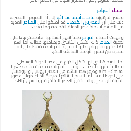
أسماء
المباخر
وتشير الدكتورة
ماجدة أحمد عبد الله
إلى أن النصوص المصرية
دلت على أن
المصريين القدماء
قد أطلقوا على
المباخر
العديد
من المسميات منذ عصر الدولة القديمة وما بعدها .
وتنوعت أسماء
المباخر
طبقاً لتنوع أشكالها، فأطلقت kAp على
نوعية
المباخر
ذات الشكل الكاسي ويصاحبها غطاء، أما اسم
stAt فهو نادر ولم يظهر إلا في حالة واحدة فقط على أنه
مبخرة من نفس النوعية السالفة الذكر.
أما المبخرة التي لها شكل الذراع في عصر الدولة الوسطى
فأطلق عليها a n sntr ، وفى حالة واحدة حددت مادة صنعها
a m Ht m aS وظهر هذا الاسم في العصر اليوناني والروماني
على نحو a n Hr ، أما الاسم الشائع للمبخرة الذراع طوال عصور
الدولة الوسطى والحديثة, والعصر المتأخر فهو اسم sHtpy