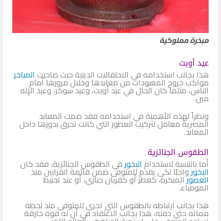
مبخرة مملوكية
عيد أوبت
هذا بجانب استخدامه في الاحتفالات الدينية حيث صاحبت
المباخر
مواكب خروج المعبودات من معابدها وخلال مرورها أمام
الناس، مثلما كان الحال في عيد أوبت، وعيد سوكر، وعيد الإله
مين.
ونظراً لهذه الأهمية في استخدامه فقد ضمت المعابد
المصرية معامل لتركيب العطور التي كانت تحرق بدورها داخل
المعابد.
الطقوس الجنائزية
أما بالنسبة لاستخدام
البخور
في الطقوس الجنائزية، فقد كان
البخور
واجبًا لكى يقدم للمتوفى ضمن قائمة القرابين منذ
العصور
المبكرة، كعطر أو كقربان جنازي، أو عند تحنيط
المومياء.
هذا بجانب ارتباطه بالطقوس التي تجرى للمتوفى منذ لحظة
مماته حتى دفنه، هذا بجانب الاعتقاد في أن له قوة خارقة
تساعد المتوفى على استمرار الحياة في العالم الآخر.