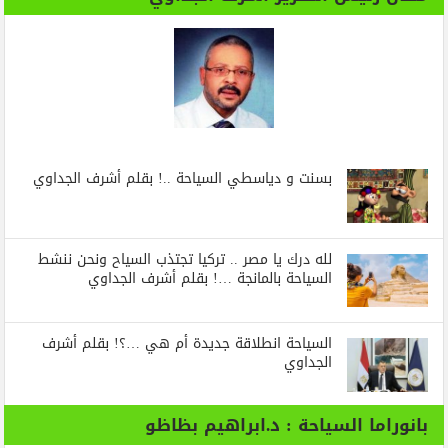
بسنت و دياسطي السياحة ..! بقلم أشرف الجداوي
لله درك يا مصر .. تركيا تجتذب السياح ونحن ننشط
السياحة بالمانجة …! بقلم أشرف الجداوي
السياحة انطلاقة جديدة أم هي …؟! بقلم أشرف
الجداوي
بانوراما السياحة : د.ابراهيم بظاظو