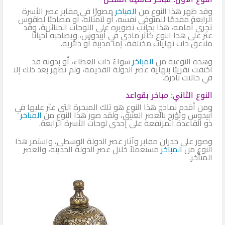
وقد ظهر هذا النوع من
المباخر
مصورًا في مقابر عصر الأسرة
الرابعة مقدمًا للمتوفى نفسه، أو لتمثاله، أو مصاحبًا لطقوس
تجرى أمامه، هذا بجانب تصويره على اللوحات الجنائزية، وقد
عثر على هذا النوع كأثر مادى في أبيدوس، ويصاحبه أحيانًا
ملاعق ذات نهايات مختلفة، إما مدببة أو دائرية.
وهذه النوعية من
المباخر
سواءً ذات الغطاء، أو بدونه قد
اختفت تقريبًا بنهاية عصر الدولة القديمة، ولم تظهر بعد ذلك إلا
في حالات نادرة.
النوع الثاني: مباخر بقواعد
ومن أقدم نماذج هذا النوع هو تلك المبخرة التي عثر عليها في
أبيدوس وتؤرخ بالعصر العتيق، ولقد صور هذا النوع من
المباخر
ذو القاعدة المرتفعة على إحدى لوحات الأسرة الرابعة.
وصور على جدران مقابر وآثار عصر الدولة الوسطى، واستمر هذا
النوع من
المباخر
مستعملاً خلال عصر الدولة الحديثة، والعصر
المتأخر.