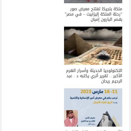
ملكة بلجيكا تفتتح معرض صور
“رحلة الملكة إليزابيث – في مصر”
بقصر البارون إمبان
التكنولوجيا الحديثة وأسرار الهرم
الأكبر .. تقرير أثري يكتبه د . عبد
الرحيم ريحان