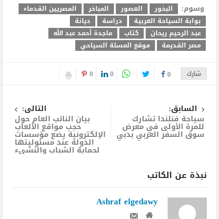
وسوم:
البخور
العصور
المباخر
المصريين القدماء
بوابة السياحة العربية
دراسة
ديانة
عبد الرحيم ريحان
كتاب
ماجدة أحمد عبد الله
مصر القديمة
موقع المسلة السياحي
0
0
شارك
0
السابق:
التالى:
سياحة فنلندا تشارك
بيان النائب العام حول
للمرة الأولى في معرض
حجب مواقع الألعاب
سوق السفر العربي بدبي
الإلكترونية يضع مؤسسات
الدولة عند مسئوليتها
لحماية الشباب والنشىء
نبذة عن الكاتب
Ashraf elgedawy