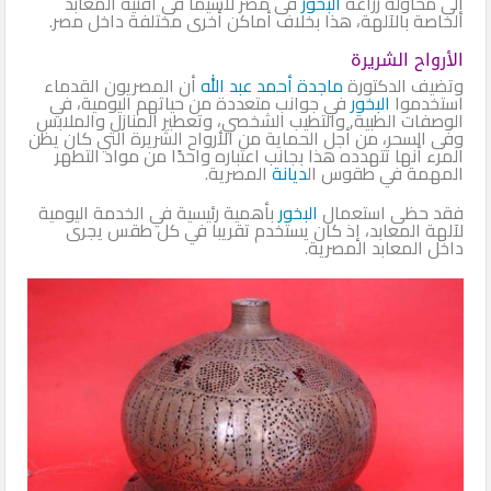
إلى محاولة زراعة
البخور
فى مصر لاسيما فى أفنية المعابد
الخاصة بالآلهة، هذا بخلاف أماكن أخرى مختلفة داخل مصر.
الأرواح الشريرة
وتضيف الدكتورة
ماجدة أحمد عبد الله
أن المصريون القدماء
استخدموا
البخور
في جوانب متعددة من حياتهم اليومية، في
الوصفات الطبية, والتطيب الشخصي، وتعطير المنازل والملابس
وفى السحر، من أجل الحماية من الأرواح الشريرة التي كان يظن
المرء أنها تتهدده هذا بجانب اعتباره واحدًا من مواد التطهر
المهمة في طقوس ال
ديانة
المصرية.
فقد حظى استعمال
البخور
بأهمية رئيسية في الخدمة اليومية
لآلهة المعابد، إذ كان يستخدم تقريبا في كل طقس يجرى
داخل المعابد المصرية.