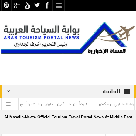
القائمة
ندرية
بدءاً من غدا الأثنين .. طيران الإمارات تبدأ في استخدام بطاقات الصعود ” الرقمية
فض الرد المستفز لبطلة كليوباترا وتصدر بيانها الثاني
Al Masalla-News- Official Tourism Travel Portal News At Middle East