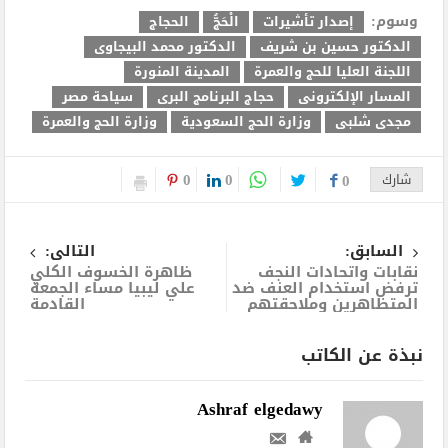
وسوم:
إصدار تأشيرات
الْحَجُّ
الحجاج
الدكتور حسين بن شريف
الدكتور محمد البيجاوى
اللجنة العليا للحج والعمرة
المدينة المنورة
المسار الإلكترونى
حجاج البرنامج البرى
سياحة مصر
مجدى شلبى
وزارة الحج السعودية
وزارة الحج والعمرة
0
0
شارك
0
السابق:
التالى:
نقابات واتحادات النجف
ظاهرة الخسوف الكلي
ترفض استخدام العنف ضد
علي ليبيا مساء الجمعة
المتظاهرين وملاحقتهم
القادمة
نبذة عن الكاتب
Ashraf elgedawy