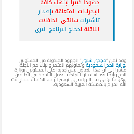
جهودا كبيرا لإنهاء كافة
الإجراءات المتعلقة ب
إصدار
تأشيرات
سائقى الحافلات
الناقلة ل
حجاج البرنامج البرى
وقد ثمن “
مجدى شلبى
” الجهود المبذولة من المسئولين
ب
وزارة الحج السعودية
وتعاونهم المثمر والبناء مع اللجنة،
مشيرا إلى أن هذا التعاون ليس جديدا على المسئولين بوزارة
الحج وإنما يعد استمرارا لشراكة العمل الناجحة بين الطرفين
وهو ما يؤدى في النهاية إلى توفير الراحة الكاملة لحجاج بيت
الله الحرام بالمملكة العربية السعودية.