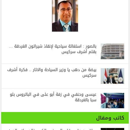
بالصور : استغاثة سياحية لإنقاذ شيراتون الغردقة …
بقلم أشرف سركيس
بيضة من دهب يا وزير السياحة والاثار .. فكرة أشرف
سركيس
عيسى وحنفي في زفة أبو على في الباتروس بلو
سبا بالغردقة
كاتب ومقال