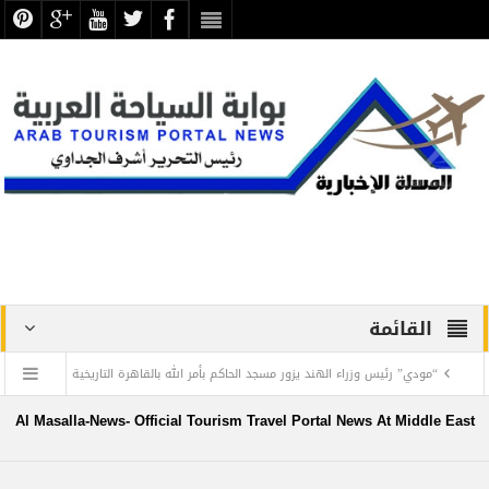
القائمة
“مودي” رئيس وزراء الهند يزور مسجد الحاكم بأمر الله بالقاهرة التاريخية
رئيس البعثة الرسمية للحج يتفقد مقر بعثة السياحة وفنادق الحجاج
Al Masalla-News- Official Tourism Travel Portal News At Middle East
ويشيد بأنظمته المتنوعة