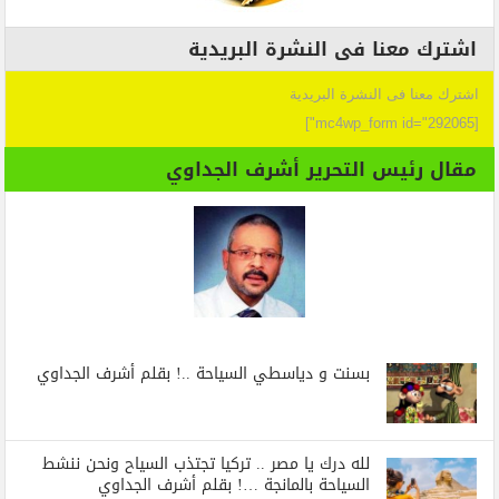
اشترك معنا فى النشرة البريدية
اشترك معنا فى النشرة البريدية
[mc4wp_form id="292065"]
مقال رئيس التحرير أشرف الجداوي
بسنت و دياسطي السياحة ..! بقلم أشرف الجداوي
لله درك يا مصر .. تركيا تجتذب السياح ونحن ننشط
السياحة بالمانجة …! بقلم أشرف الجداوي