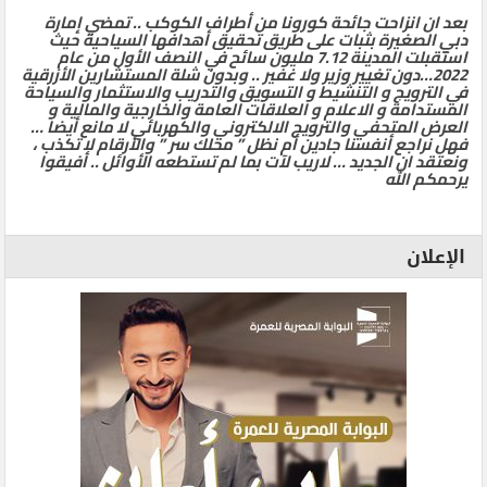
بعد ان انزاحت جائحة كورونا من أطراف الكوكب .. تمضي إمارة
دبي الصغيرة بثبات على طريق تحقيق أهدافها السياحية حيث
استقبلت المدينة 7.12 مليون سائح في النصف الأول من عام
2022…دون تغيير وزير ولا غفير .. وبدون شلة المستشارين الأزرقية
في الترويج و التنشيط و التسويق والتدريب والاستثمار والسياحة
المستدامة و الاعلام و العلاقات العامة والخارجية والمالية و
العرض المتحفي والترويج الالكتروني والكهربائي لا مانع أيضا …
فهل نراجع أنفسنا جادين أم نظل ” محلك سر ” والأرقام لا تكذب ،
ونعتقد ان الجديد … لاريب لآت بما لم تستطعه الأوائل .. أفيقوا
يرحمكم الله
الإعلان