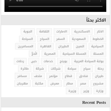
الاكثر بحثاً
الاثار
الاسكندرية
الامارات
الثقافة
الجوية
الخطوط
السعودية
السفر
السياح
السياحة
السياحية
الصين
الطيران
القاهرة
المسافرين
المسلة
المسلة السياحية
المصرية
الْحَجُّ
بوابة السياحة العربية
بوينج
خدمات
دبى
رحلات
رحلة
سياح
سياحة
شركات
شركة
طائرة
طيران
فنادق
قطاع
مؤتمر
متحف
مسافر
مشروع
مصر
مطار
معرض
مكتبة
مهرجان
وزارة
وزير
وزيرة
Recent Posts