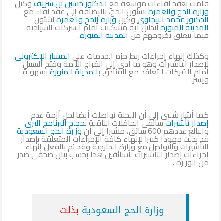
قامت بعقد لقاءات موسعة مع
الدكتور حسين بن شريف
وكيل
وزارة الحج والعمرة
لشئون الحج، بالإضافة إلى عقد لقاء مع
الدكتور محمد البيجاوى
وكيل
وزارة الحج والعمرة
لشئون
المدينة المنورة
لتذليل أية مشكلات أمام الشركات السياحية
فيما يتعلق بخروجهم من
المدينة المنورة
.
وكذلك إنهاء إجراءات ربط حزم الخدمات على
المسار الإلكترونى
لإصدار التأشيرات وهو ما أدى إلى انفراج الأزمة وفتح السبيل
أمام الشركات للتعاقد مع الفنادق ب
المدينة المنورة
بسهولة
ويسر.
كما أشار شلبى إلى أن اللجنة تواصلت أيضا لحل أزمة عدم
إصدار تأشيرات
سائقى الحافلات الناقلة ل
حجاج البرنامج البرى
والبالغ عددهم 600 سائق، مشيرا إلى أن
وزارة الحج السعودية
قد بذلت جهودا كبيرا لإنهاء كافة الإجراءات المتعلقة بإصدار
التأشيرات والتواصل مع وزارة الخارجية وقد تم بالفعل إنهاء
إجراءات إصدار التأشيرات للسائقين هذا بحسب بيان صحفى صدر
من الوزارة .
وزارة الحج السعودية
بذلت