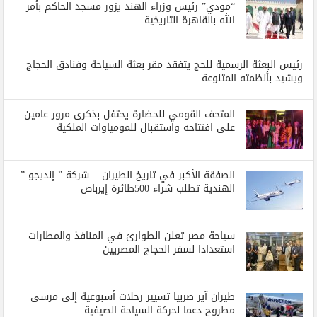
“مودي” رئيس وزراء الهند يزور مسجد الحاكم بأمر
الله بالقاهرة التاريخية
رئيس البعثة الرسمية للحج يتفقد مقر بعثة السياحة وفنادق الحجاج
ويشيد بأنظمته المتنوعة
المتحف القومي للحضارة يحتفل بذكرى مرور عامين
على افتتاحه واستقبال للمومياوات الملكية
الصفقة الأكبر في تاريخ الطيران .. شركة ” إنديجو ”
الهندية تطلب شراء 500طائرة إيرباص
سياحة مصر تعلن الطوارئ في المنافذ والمطارات
استعدادا لسفر الحجاج المصريين
طيران آير صربيا تسيير رحلات أسبوعية إلى مرسى
مطروح دعما لحركة السياحة الصيفية