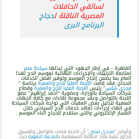
لسائقي الحافلات
المصرية الناقلة ل
حجاج
البرنامج البرى
القاهرة – في إطار الجهود التي تبذلها
سياحة مصر
لمتابعة الترتيبات والإجراءات النهائية لموسم الحج لهذا
العام بما يضمن إنجاح الموسم وتوفير أفضل الخدمات
للحجاج، فقد قامت
اللجنة العليا للحج والعمرة
برئاسة ”
مجدى شلبى
” رئيس
اللجنة العليا للحج والعمرة
وقطاع
شركات السياحة بالوزارة، وعضوية “أحمد إبراهيم” عضو
اللجنة بالتواصل وعقد مجموعة لقاءات مع كافة الجهات
المعنية لتذليل بعض العقبات التي تواجه شركات السياحة
في إنهاء إجراءات تعاقد خدمات الحج السياحي خلال
المسار الإلكتروني والتى ستقدم للحجاج اثناء الموسم .
وأوضح “
مجدى شلبى
” أن اللجنة قامت بالتواصل والتنسيق
لتجاوز عقبة نفاذ الطاقة الاستيعابية ب
المدينة المنورة
حيث