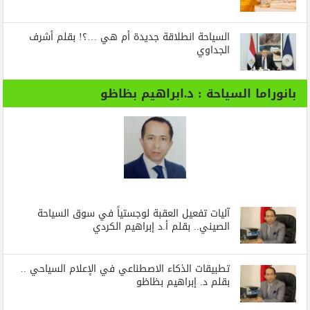
السياحة انطلاقة جديدة أم هي …؟! بقلم أشرف
الجداوي
بانوراما السياحة : د.ابراهيم بظاظو
آليات تفعيل العقبة لوجستياً في سوق السياحة
الصيني.. بقلم أ.د إبراهيم الكردي
تطبيقات الذكاء الاصطناعي في الإعلام السياحي ..
بقلم د. إبراهيم بظاظو