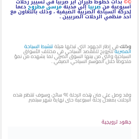
©©
بدأت خطوط طيران آير صربيا في تسيير رحلات
أسبوعية من
صربيا
إلى مدينة
مرسى مطروح
دعما
لحركة السياحة الصربية الصيفية ، وذلك بالتعاون مع
أحد منظمي الرحلات الصربيين .
وذلك
في إطار الجهود التي تبذلها هيئة
تنشيط السياحة
المصرية
للترويج للمقصد السياحي في مختلف الأسواق
السياحية والتي من بينها السوق الصربي لما يشهده من نموً
ملحوظاً خلال الموسم السياحي الصيفي .
وقد وصل علي متن هذه الرحلة ٩٤ سائح، وسوف تنتظم هذه
الرحلات بمعدل رحلة أسبوعية حتى نهاية شهر سبتمبر.
جهود ترويجية