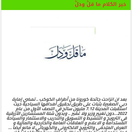
خير الكلام ما قلَّ ودلَّ
بعد ان انزاحت جائحة كورونا من أطراف الكوكب .. تمضي إمارة
دبي الصغيرة بثبات على طريق تحقيق أهدافها السياحية حيث
استقبلت المدينة 7.12 مليون سائح في النصف الأول من عام
2022…دون تغيير وزير ولا غفير .. وبدون شلة المستشارين الأزرقية
في الترويج و التنشيط و التسويق والتدريب والاستثمار والسياحة
المستدامة و الاعلام و العلاقات العامة والخارجية والمالية و
العرض المتحفي والترويج الالكتروني والكهربائي لا مانع أيضا …