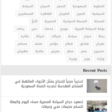
الخطوط
السعودية
السفر
السياح
السياحة
السياحية
الصين
الطيران
القاهرة
المسافرين
المسلة
المسلة السياحية
المصرية
الْحَجُّ
بوابة السياحة العربية
بوينج
خدمات
دبى
رحلات
رحلة
سياح
سياحة
شركات
شركة
طائرة
طيران
فنادق
قطاع
مؤتمر
متحف
مسافر
مشروع
مصر
مطار
معرض
مكتبة
مهرجان
وزارة
وزير
وزيرة
Recent Posts
تحذيراً صحياً للحجاج بشأن الأجواء الملتهبة في
المشاعر المقدسة تصدره الصحة السعودية
تصعيد حجاج السياحة المصرية مساء اليوم والبعثة
تتسلم مخيمات مني وعرفات