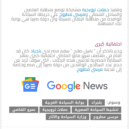
وتنفيذ
حملات ترويجية
مشتركة لوضع منطقة العلمين
والساحل الشمالي و
مرسى مطروح
علي خريطة السياحة
الوافدة من منطقة البلقان لاسيما وأن دولة صربيا هي بوابة
تلك المنطقة.
احتفالية كبرى
جدير بالذكر أن ” باسل صلاح ” سفير مصر لدى
بلجراد
كان قد
أقام في منتصف شهر مايو الماضي احتفالية كبرى بمقر
السفارة المصرية لتدشين هذه الرحلات ، التي سوف تزيد من
حجم عدد السائحين الوافدين من دولة صربيا إلى مصر وخاصة
إلى مدينة
مرسى مطروح
.
وسوم:
بلجراد
بوابة السياحة العربية
تنشيط السياحة المصرية
حملات ترويجية
عمرو القاضي
مرسى مطروح
وزارة السياحة والآثار