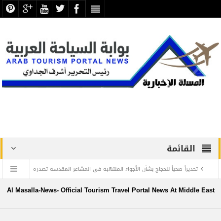
القائمة
تحذيراً صحياً للحجاج بشأن الأجواء الملتهبة في المشاعر المقدسة تصدره
الصحة السعودية
Al Masalla-News- Official Tourism Travel Portal News At Middle East
تصعيد حجاج السياحة المصرية مساء اليوم والبعثة تتسلم مخيمات مني