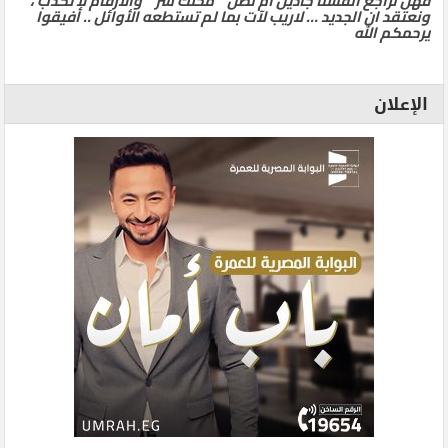
فهل نراجع أنفسنا جادين أم نظل ” محلك سر ” والأرقام لا تكذب ،
ونعتقد ان الجديد … لاريب لآت بما لم تستطعه الأوائل .. أفيقوا
يرحمكم الله
الإعلان