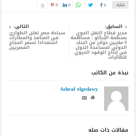
0
0
شارك
0
السابق:
التالى:
مدير قطاع النقل الجوي
سياحة مصر تعلن الطوارئ
بمنظمة الإيكاو : مساهمة
في المنافذ والمطارات
9 ملايين دولار من البنك
استعدادا لسفر الحجاج
الدولي لمساعدة الدول
المصريين
في إنتاج الوقود الحيوي
للطائرات
نبذة عن الكاتب
Ashraf elgedawy
مقالات ذات صله