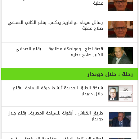
عطية
رسائل‭ ‬سيناء‭.. ‬والتاريخ‭ ‬يتكلم.. بقلم الكاتب الصحفي
صلاح عطية
قصة نجاح ..ومواجهة مطلوبة … بقلم الصحفي
الكبير صلاح عطية
رحلة : جلال دويدار
شبكة الطرق الجديدة تُنشط حركة السياحة ..بقلم
جلال دويدار
طريق الكباش.. أيقونة للسياحة المصرية.. بقلم جلال
دويدار