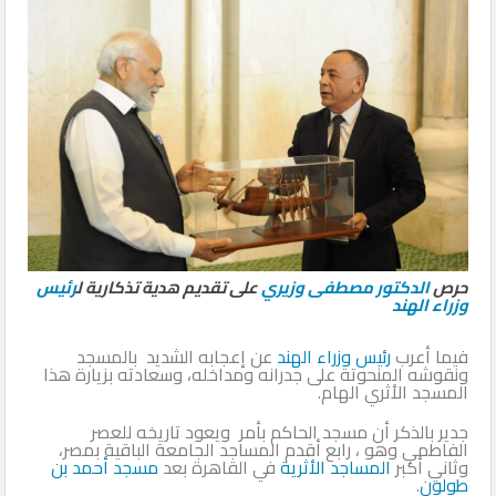
حرص
الدكتور مصطفى وزيري
على تقديم هدية تذكارية ل
رئيس
وزراء الهند
فيما أعرب
رئيس وزراء الهند
عن إعجابه الشديد بالمسجد
ونقوشه المنحوتة على جدرانه ومداخله، وسعادته بزيارة هذا
المسجد الأثري الهام.
جدير بالذكر أن مسجد الحاكم بأمر ويعود تاريخه للعصر
الفاطمي وهو ، رابع أقدم المساجد الجامعة الباقية بمصر،
وثاني أكبر
المساجد الأثرية
في القاهرة بعد
مسجد أحمد بن
طولون
.