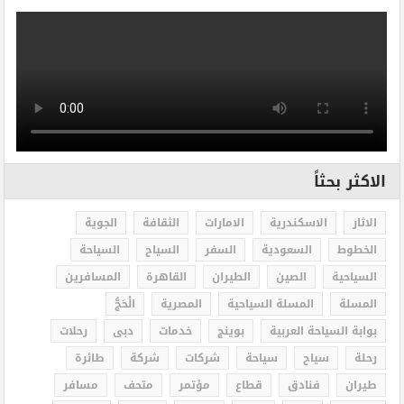
الاكثر بحثاً
الاثار
الاسكندرية
الامارات
الثقافة
الجوية
الخطوط
السعودية
السفر
السياح
السياحة
السياحية
الصين
الطيران
القاهرة
المسافرين
المسلة
المسلة السياحية
المصرية
الْحَجُّ
بوابة السياحة العربية
بوينج
خدمات
دبى
رحلات
رحلة
سياح
سياحة
شركات
شركة
طائرة
طيران
فنادق
قطاع
مؤتمر
متحف
مسافر