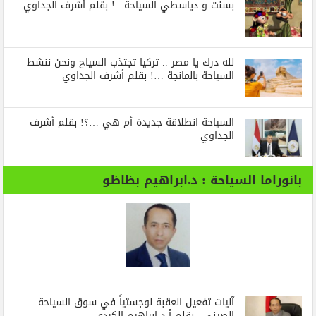
بسنت و دياسطي السياحة ..! بقلم أشرف الجداوي
لله درك يا مصر .. تركيا تجتذب السياح ونحن ننشط
السياحة بالمانجة …! بقلم أشرف الجداوي
السياحة انطلاقة جديدة أم هي …؟! بقلم أشرف
الجداوي
بانوراما السياحة : د.ابراهيم بظاظو
آليات تفعيل العقبة لوجستياً في سوق السياحة
الصيني.. بقلم أ.د إبراهيم الكردي