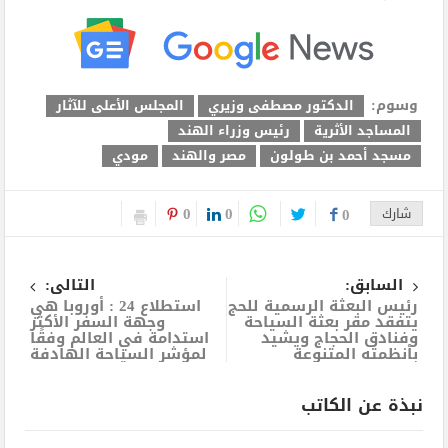
وسوم:
الدكتور مصطفى وزيري
المجلس الأعلى للآثار
المساجد الأثرية
رئيس وزراء الهند
مسجد أحمد بن طولون
مصر والهند
مودي
0
0
شارك
0
السابق:
التالى:
رئيس البعثة الرسمية للحج
استطلاع 24 : أوروبا هي
يتفقد مقر بعثة السياحة
وجهة السفر الأكثر
وفنادق الحجاج ويشيد
استدامة في العالم وفقًا
بأنظمته المتنوعة
لمؤشر السياحة الهادفة
نبذة عن الكاتب