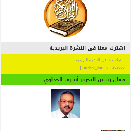
اشترك معنا فى النشرة البريدية
اشترك معنا فى النشرة البريدية
[mc4wp_form id="292065"]
مقال رئيس التحرير أشرف الجداوي