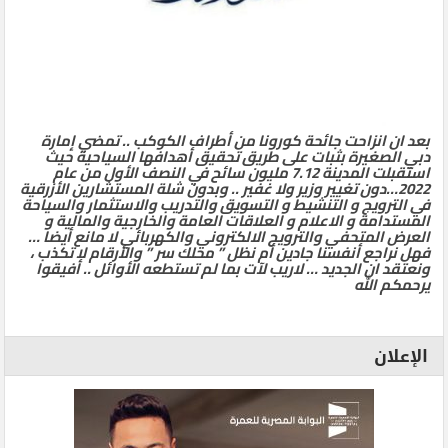
بعد ان انزاحت جائحة كورونا من أطراف الكوكب .. تمضي إمارة
دبي الصغيرة بثبات على طريق تحقيق أهدافها السياحية حيث
استقبلت المدينة 7.12 مليون سائح في النصف الأول من عام
2022…دون تغيير وزير ولا غفير .. وبدون شلة المستشارين الأزرقية
في الترويج و التنشيط و التسويق والتدريب والاستثمار والسياحة
المستدامة و الاعلام و العلاقات العامة والخارجية والمالية و
العرض المتحفي والترويج الالكتروني والكهربائي لا مانع أيضا …
فهل نراجع أنفسنا جادين أم نظل ” محلك سر ” والأرقام لا تكذب ،
ونعتقد ان الجديد … لاريب لآت بما لم تستطعه الأوائل .. أفيقوا
يرحمكم الله
الإعلان