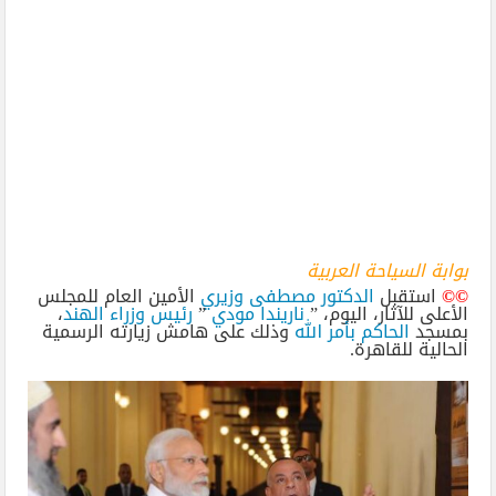
بوابة السياحة العربية
©©
استقبل
الدكتور مصطفى وزيري
الأمين العام للمجلس
الأعلى للآثار، اليوم، ”
ناريندا
مودي
”
رئيس وزراء الهند
،
بمسجد
الحاكم بأمر الله
وذلك على هامش زيارته الرسمية
الحالية للقاهرة.