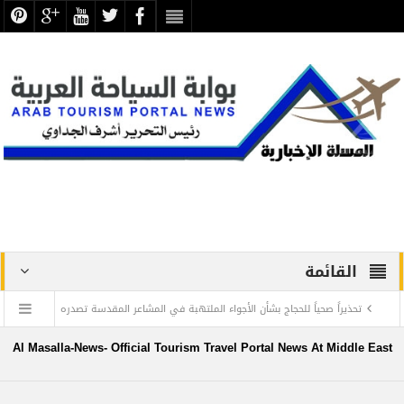
القائمة
تحذيراً صحياً للحجاج بشأن الأجواء الملتهبة في المشاعر المقدسة تصدره
الصحة السعودية
Al Masalla-News- Official Tourism Travel Portal News At Middle East
تصعيد حجاج السياحة المصرية مساء اليوم والبعثة تتسلم مخيمات مني