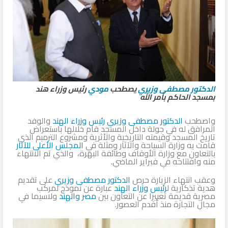
الدكتور مصطفى وزيري
يصطحب
مودي
رئيس وزراء هند
بمسجد الحاكم بأمر الله
واصطحب
الدكتور مصطفى وزيري
رئيس وزراء الهند
والوفد
المرافق له في جولة داخل المسجد قام خلالها باستعراض
تاريخ المسجد وقيمته التاريخية والأثرية ومشروع الترميم الذي
قامت به وزارة السياحة والآثار ومثلة في
المجلس الأعلى للآثار
بالتعاون مع وزارة الأوقاف وطائفة البهرة، والذي تم الانتهاء
منه وافتتاحه في فبراير الماضي.
وعقب انتهاء الزيارة حرص
الدكتور مصطفى وزيري
على تقديم
هدية تذكارية ل
رئيس وزراء الهند
عبارة عن نموذج لمركب
مصرية قديمة تعبيرا عن التعاون بين
مصر والهند
ولاسيما في
مجال التجارة منذ أقدم العصور.