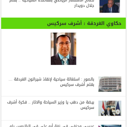
لصالح الاستثمار الرياضي بمقاصدنا السياحية .. بقلم
جلال دويدار
حكاوي الغردقة : أشرف سركيس
بالصور : استغاثة سياحية لإنقاذ شيراتون الغردقة …
بقلم أشرف سركيس
بيضة من دهب يا وزير السياحة والاثار .. فكرة أشرف
سركيس
عيسى وحنفي في زفة أبو على في الباتروس بلو