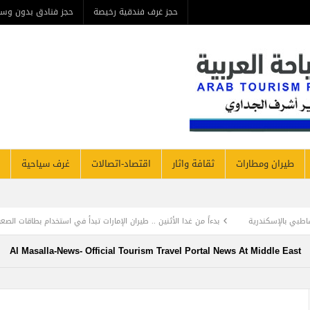
حجز غرف فندقية رخيصة
حجز فنادق بدون وس
طيران ومطارات
ثقافة واثار
اقتصاد-اتصالات
غرف سياحية
ة
بدءاً من غدا الأثنين .. طيران الإمارات تبدأ في استخدام بطاقات الصعود ” الرقمية ” و
Al Masalla-News- Official Tourism Travel Portal News At Middle East