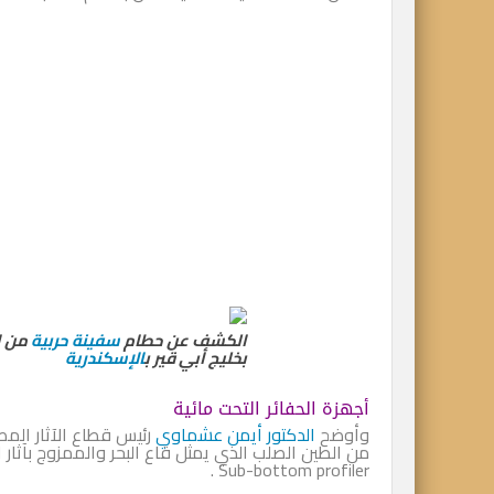
الكشف عن حطام
سفينة حربية
من ال
بخليج أبي قير ب
الإسكندرية
أجهزة الحفائر التحت مائية
وأوضح
الدكتور أيمن عشماوي
من الطين الصلب الذي يمثل قاع البحر والممزوج بآثار 
Sub-bottom profiler .