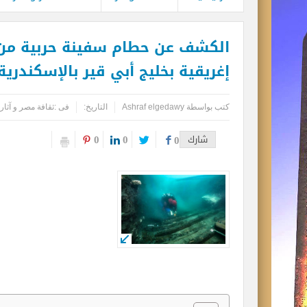
الكشف عن حطام سفينة حربية من ا
إغريقية بخليج أبي قير بالإسكندرية
كتب بواسطة
Ashraf elgedawy
التاريخ:
فى :
ثقافة مصر و آثار
0
0
شارك
0