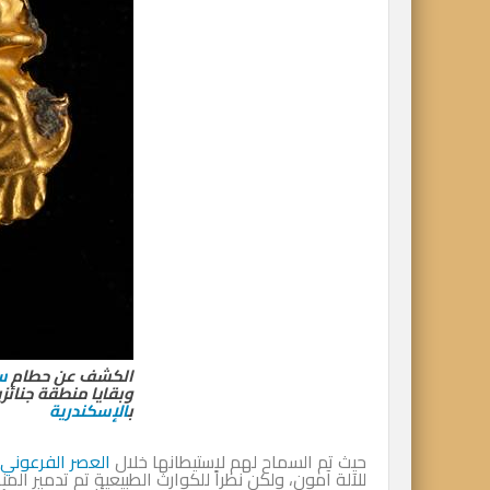
الكشف عن حطام
س
وبقايا منطقة جنائزي
ب
الإسكندرية
حيث تم السماح لهم لاستيطانها خلال
العصر الفرعوني
للآلة آمون، ولكن نظراً للكوارث الطبيعية تم تدمير ال