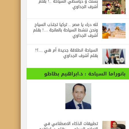
بسنت و دياسطي السياحة ..! بقلم
أشرف الجداوي
لله درك يا مصر .. تركيا تجتذب السياح
ونحن ننشط السياحة بالمانجة …! بقلم
أشرف الجداوي
السياحة انطلاقة جديدة أم هي …؟!
بقلم أشرف الجداوي
بانوراما السياحة : د.ابراهيم بظاظو
تطبيقات الذكاء الاصطناعي في