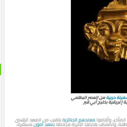
فينة حربية
من العصر البطلمي
ة إغريقية بخليج أبي قير
المتأخر، وأقاموا
معابدهم الجنائزية
بالقرب من المعبد الرئيسي
منطقة، واكتشاف بقاياها الأثرية مختلطة ب
معبد آمون
مستقرة،