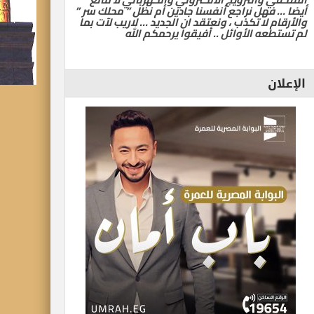
أيضا … فهل نراجع أنفسنا جادين أم نظل ” محلك سر ”
والأرقام لا تكذب ، ونعتقد ان الجديد … لاريب لآت بما
لم تستطعه الأوائل .. أفيقوا يرحمكم الله
الإعلان