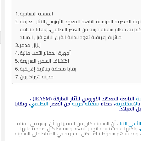
المسلة السياحية
صرية الفرنسية التابعة للمعهد الأوروبي للآثار الغارقة (IEASM) ، والعاملة
سكندرية، حطام سفينة حربية من العصر البطلمي، وبقايا منطقة
جنائزية إغريقية تعود لبداية القرن الرابع قبل الميلاد.
زلزال مدمر
أجهزة الحفائر التحت مائية
اكتشاف السفن السريعة
بقايا منطقة جنائزية إغريقية
مدينة هيراكليون
ية
التابعة للمعهد الأوروبي للآثار الغارقة (IEASM) ،
ب
الإسكندرية
، حطام
سفينة حربية
من العصر
البطلمي
، وبقايا
ل الميلاد.
لأعلى للآثار
، أن السفينة كان من المقرر لها أن ترسو في القناة
، ولكنها غرقت نتيجة انهيار المعبد وسقوط كتل ضخمة عليها
دمر، وقد ساهم سقوط تلك الكتل الحجرية في الحفاظ على السفينة