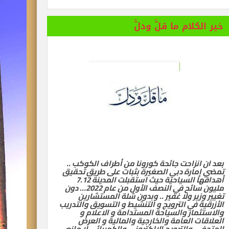
خير الكلام ما قلَّ ودلَّ
بعد ان انزاحت جائحة كورونا من أطراف الكوكب ..
تمضي إمارة دبي الصغيرة بثبات على طريق تحقيق
أهدافها السياحية حيث استقبلت المدينة 7.12
مليون سائح في النصف الأول من عام 2022… دون
تغيير وزير ولا غفير .. وبدون شلة المستشارين
الأزرقية في الترويج و التنشيط و التسويق والتدريب
والاستثمار والسياحة المستدامة و الاعلام و
العلاقات العامة والخارجية والمالية و العرض
المتحفي والترويج الالكتروني والكهربائي لا مانع