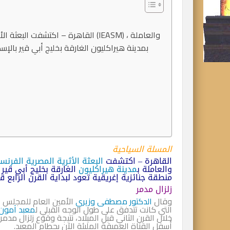
القاهرة – اكتشفت البعثة الأثرية الم
بمدينة هيراكليون الغارقة بخليج أبي قير بالإ
المسلة السياحية
القاهرة – اكتشفت
البعثة الأثرية المصرية الفرنس
والعاملة ب
مدينة هيراكليون
الغارقة بخليج أبي قير 
منطقة جنائزية إغريقية تعود لبداية القرن الرابع قب
زلزال مدمر
وقال
الدكتور مصطفى وزيري
الأمين العام للمجلس
ا
التي كانت تتدفق على طول الوجه القبلي ل
معبد آمون
خلال القرن الثاني قبل الميلاد، نتيجة وقوع زلزال م
أسفل القناة العميقة المليئة الآن بحطام المعبد.