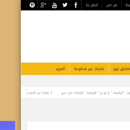
يط
من نحن
اتصل بنا
فنادق نيوز
نشرات غير مدفوعة
المزيد
 تودع ” الورقية ” للرحلات من دبي
بعيدا عن الصخب الإعلامي .. فيلم كليوباترا يفجر أزم