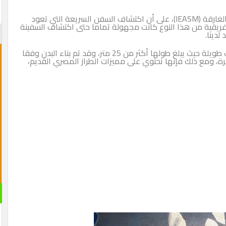
وأكد فرانك جوديو رئيس بعثة المعهد الأوروبي للأثار الغارقة (IEASM)، على أن اكتشاف السفن السريعة التي تعود
 الإغريقية من هذا النوع كانت مجهولة تماما حتى اكتشاف السفينة
وأضاف أن الدراسات الأولية تشير إلى أن السفينة كانت طويلة حيث يبلغ طولها أكثر من 25 متر، وقد تم بناء البدن وفقا
قرة، ومع ذلك فإنها تحتوي على مميزات الطراز المصري القديم،