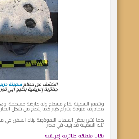
الكشف عن حطام
سفينة حربي
جنائزية إغريقية بخليج أبي قير 
وتتمتع السفينة بقاع مسطح وله عارضة مسطحة، وهو طرا
مجاديف مزودة بشراع كبير كما يتضح من شكل الصاري ذ
كما تشير بعض السمات النموذجية لبناء السفن في مصر
تلك السفينة قد بنيت في مصر.
بقايا منطقة جنائزية إغريقية