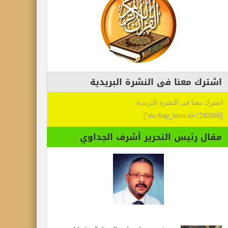
اشترك معنا فى النشرة البريدية
اشترك معنا فى النشرة البريدية
[mc4wp_form id="292065"]
مقال رئيس التحرير أشرف الجداوي