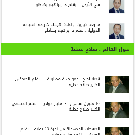
في الأردن .. بقلم د. إبراهيم بظاظو
ما بعد كورونا واعادة هيكلة خارطة السياحة
الدولية…بقلم د.ابراهيم بظاظو
حول العالم : صلاح عطية
قصة نجاح ..ومواجهة مطلوبة … بقلم الصحفي
الكبير صلاح عطية
١٠٠ مليون سائح و ١٠٠ مليار دولار … بقلم الصحفي
الكبير صلاح عطية
الصفحات المجهولة من ثورة 23 يوليو .. بقلم
الصحفي الكبير صلاح عطية