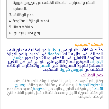
السفر والاختبارات الباهظة للكشف عن فيروس كورونا
المستجد.
دعم الوظائف
تمديد الإجازة المفتوحة
مغلقة فعليًا
رفع تدابير الإغلاق
المسلة السياحية
حذّرت شركاتُ الطّيران في
بريطانيا
من إمكانية فقدان آلاف
الوظائف في حال فشلت
الحكومة
في تمديد برنامج الإجازة
المفتوحة للعاملين في القطاع، وذلك مع تدهور
موسم
الإجازات
الصيفيّ للعام الثاني على التوالي في ظلّ التغيير
المستمرّ للقيود المفروضة على
السفر
والاختبارات الباهظة
للكشف عن
فيروس كورونا
المستجد.
دعم الوظائف
وقال تيم ألدرسليد، الرئيس التنفيذي للهيئة التجارية لشركات
الخطوط الجوية
البريطانية، في مقابلة مع وكالة
بلومبيرج
للأنباء
” إن شركات الطيران طلبت من
الحكومة
تمديد خُطة دعم
الوظائف قصيرة الأجل ومحددة القطاع خلال أشهر الشتاء التي
توصف بالعجاف.