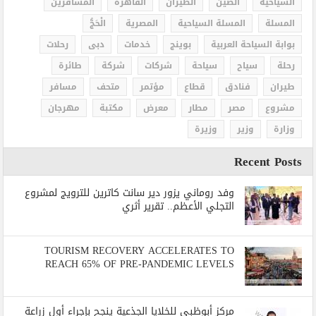
السياحية
الصين
الطيران
القاهرة
المسافرين
المسلة
المسلة السياحية
المصرية
الْحَجُّ
بوابة السياحة العربية
بوينج
خدمات
دبى
رحلات
رحلة
سياح
سياحة
شركات
شركة
طائرة
طيران
فنادق
قطاع
مؤتمر
متحف
مسافر
مشروع
مصر
مطار
معرض
مكتبة
مهرجان
وزارة
وزير
وزيرة
Recent Posts
وفد روماني يزور دير سانت كاترين للترويج لمشروع
التجلي الأعظم.. تقرير أثري
TOURISM RECOVERY ACCELERATES TO
REACH 65% OF PRE-PANDEMIC LEVELS
مركز أبوظبي للخلايا الجذعية ينجح بإجراء أول زراعة