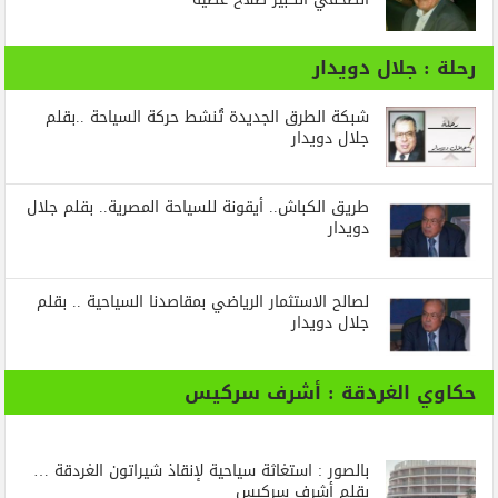
رحلة : جلال دويدار
شبكة الطرق الجديدة تُنشط حركة السياحة ..بقلم
جلال دويدار
طريق الكباش.. أيقونة للسياحة المصرية.. بقلم جلال
دويدار
لصالح الاستثمار الرياضي بمقاصدنا السياحية .. بقلم
جلال دويدار
حكاوي الغردقة : أشرف سركيس
بالصور : استغاثة سياحية لإنقاذ شيراتون الغردقة …
بقلم أشرف سركيس