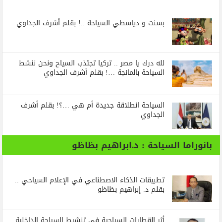
بسنت و دياسطي السياحة ..! بقلم أشرف الجداوي
لله درك يا مصر .. تركيا تجتذب السياح ونحن ننشط
السياحة بالمانجة …! بقلم أشرف الجداوي
السياحة انطلاقة جديدة أم هي …؟! بقلم أشرف
الجداوي
بانوراما السياحة : د.ابراهيم بظاظو
تطبيقات الذكاء الاصطناعي في الإعلام السياحي ..
بقلم د. إبراهيم بظاظو
أثر القطارات السياحية في تنشيط السياحة الداخلية