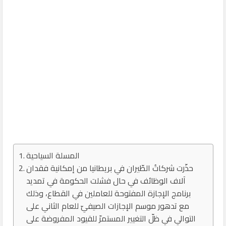
المسلة السياحية
حذّرت شركاتُ الطّيران في بريطانيا من إمكانية فقدان
آلاف الوظائف في حال فشلت الحكومة في تمديد
برنامج الإجازة المفتوحة للعاملين في القطاع، وذلك
مع تدهور موسم الإجازات الصيفيّ للعام الثاني على
التوالي في ظلّ التغيير المستمرّ للقيود المفروضة على