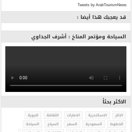
Tweets by ArabTourismNews
قد يعجبك هذا أيضا :
السياحة ومؤتمر المناخ : أشرف الجداوي
الاكثر بحثاً
الاثار
الاسكندرية
الامارات
الثقافة
الجوية
الخطوط
السعودية
السفر
السياح
السياحة