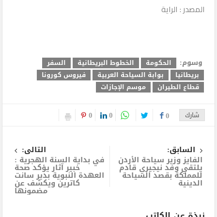
المصدر : الراية
وسوم:
الحكومة
الخطوط البريطانية
السفر
بريطانيا
بوابة السياحة العربية
فيروس كورونا
قطاع الطيران
موسم الإجازات
0
0
شارك
0
السابق:
التالى:
الفايز وزير سياحة الأردن
في بداية السنة الهجرية :
يلتقي وفد نيجيري قادم
خبير آثار يؤكد صحة
للمملكة بقصد السياحة
العهدة النبوية بدير سانت
الدينية
كاترين ويكشف عن
مضمونها
نبذة عن الكاتب