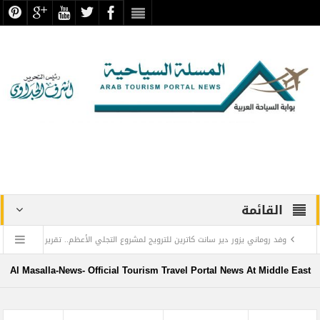
القائمة
وفد روماني يزور دير سانت كاترين للترويج لمشروع التجلي الأعظم.. تقرير
أثري
Al Masalla-News- Official Tourism Travel Portal News At Middle East
TOURISM RECOVERY ACCELERATES TO REACH 65% OF PRE-