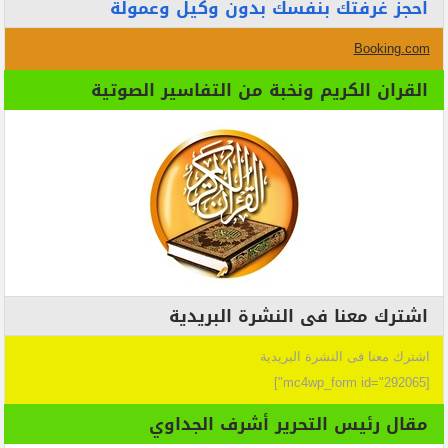
احجز غرفتك بنفسك بدون وكيل وعمولة
Booking.com
القران الكريم ونخبة من التفاسير الصوتية
اشترك معنا فى النشرة البريدية
اشترك معنا فى النشرة البريدية
[mc4wp_form id="292065"]
مقال رئيس التحرير أشرف الجداوي