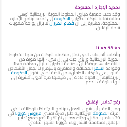
تمديد الإجازة المفتوحة
وقد دعت جمعية طياري الخطوط الجوية البريطانية (وهي
بمثابة نقابة شركة الطيران)
الحكومة
إلى تمديد برنامج الإجازة
المفتوحة، مشيرة إلى أن
قطاع الطيران
لا يزال يواجه صعوبات
نتيجة الإغلاق.
مغلقة فعليًا
وأضاف ألدرسليد، الذي تمثل منظمته شركات من بينها الخطوط
الجوية البريطانية وإيزي جيت بي إل سي: «إنها صورة من
التناقضات»، موضحًا أن «صناعة الطيران لا تزال مغلقة فعليًا
وقواعد
السفر
المختلفة والمتغيرة باستمرار لا تجعل الأشخاص
يقبلون على شركات الطيران» من ناحية أخرى، تقول
الحكومة
البريطانية: إن الحياة عادت إلى طبيعتها مرة أخرى.. مشيرةً إلى
أنها ستوقف الدعم.
رفع تدابير الإغلاق
ومن المقرر أن ينتهي العمل ببرنامج الاحتفاظ بالوظائف الذي
أقرته
الحكومة
البريطانية خلال فترة تفشّي
فيروس كورونا
في
30 سبتمبر المقبل، وذلك بعد أن تمّ تقريبًا رفع جميع تدابير
الإغلاق لمكافحة انتشار وباء كورونا الشهر الماضي.