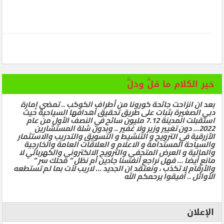
خير الكلام ما قلَّ ودلَّ
بعد ان انزاحت جائحة كورونا من أطراف الكوكب .. تمضي إمارة
دبي الصغيرة بثبات على طريق تحقيق أهدافها السياحية حيث
استقبلت المدينة 7.12 مليون سائح في النصف الأول من عام
2022… دون تغيير وزير ولا غفير .. وبدون شلة المستشارين
الأزرقية في الترويج و التنشيط و التسويق والتدريب والاستثمار
والسياحة المستدامة و الاعلام و العلاقات العامة والخارجية
والمالية و العرض المتحفي والترويج الالكتروني والكهربائي لا
مانع أيضا … فهل نراجع أنفسنا جادين أم نظل ” محلك سر ”
والأرقام لا تكذب ، ونعتقد ان الجديد … لاريب لآت بما لم تستطعه
الأوائل .. أفيقوا يرحمكم الله
الإعلان