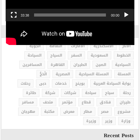
33:38
00:00
الاكثر بحثاً
الاثار
الاسكندرية
الامارات
الثقافة
الجوية
الخطوط
السعودية
السفر
السياح
السياحة
السياحية
الصين
الطيران
القاهرة
المسافرين
المسلة
المسلة السياحية
المصرية
الْحَجُّ
بوابة السياحة العربية
بوينج
خدمات
دبى
رحلات
رحلة
سياح
سياحة
شركات
شركة
طائرة
طيران
فنادق
قطاع
مؤتمر
متحف
مسافر
مشروع
مصر
مطار
معرض
مكتبة
مهرجان
وزارة
وزير
وزيرة
Recent Posts