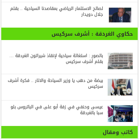
لصالح الاستثمار الرياضي بمقاصدنا السياحية .. بقلم
جلال دويدار
حكاوي الغردقة : أشرف سركيس
بالصور : استغاثة سياحية لإنقاذ شيراتون الغردقة …
بقلم أشرف سركيس
بيضة من دهب يا وزير السياحة والاثار .. فكرة أشرف
سركيس
عيسى وحنفي في زفة أبو على في الباتروس بلو
سبا بالغردقة
كاتب ومقال