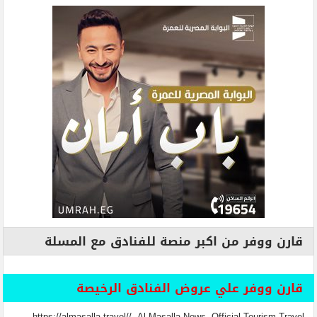
قارن ووفر من اكبر منصة للفنادق مع المسلة
قارن ووفر علي عروض الفنادق الرخيصة
https://almasalla.travel// -Al Masalla-News- Official Tourism Travel