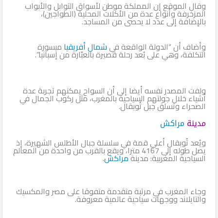
وقال الموقع إن المملكة موطن لأسواق التوابل والأبواب
المزخرفة وأنواع عدة من الأكلات المحلية (الطواجين)،
بالإضافة إلى عدد لا يحصى من المساجد.
وأضاف أن “الدولة الواقعة في
شمال أفريقيا
ميسورة
التكلفة، وهي على بُعد رحلة قصيرة بالعبّارة من إسبانيا”.
ولفت المصدر نفسه أيضا إلى أن السواح يمكنهم تجربة عدة
أشياء خلال جولتهم السياحية بالمغرب، مثل ركوب الجمال في
الصحراء وتسلق جبل تُوبقال.
مدينة
مراكش
ويُعد تُوبقال أعلى قمة في سلسلة جبال الأطلس الشهيرة، إذ
يصل طوله إلى 4167 مترا، ويقع بالقرب من واحدة من المعالم
السياحية المغربية: مدينة
مراكش
.
وجاء المغرب في مرتبة متقدمة متفوقا على مصر والمكسيك
والتايلاند ووجهات سياحية عالمية معروفة.