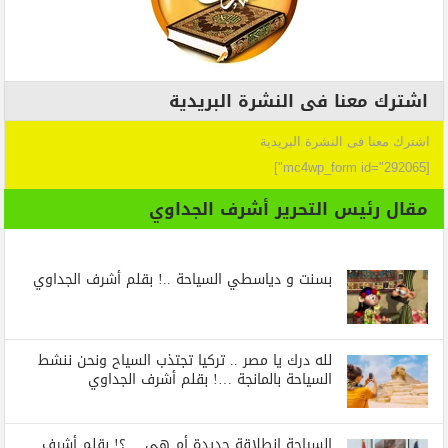
اشترك معنا فى النشرة البريدية
اشترك معنا فى النشرة البريدية
[mc4wp_form id="292065"]
مقال رئيس التحرير أشرف الجداوي
بسنت و دياسطي السياحة ..! بقلم أشرف الجداوي
لله درك يا مصر .. تركيا تجتذب السياح ونحن ننشط
السياحة بالمانجة …! بقلم أشرف الجداوي
السياحة انطلاقة جديدة أم هي …؟! بقلم أشرف