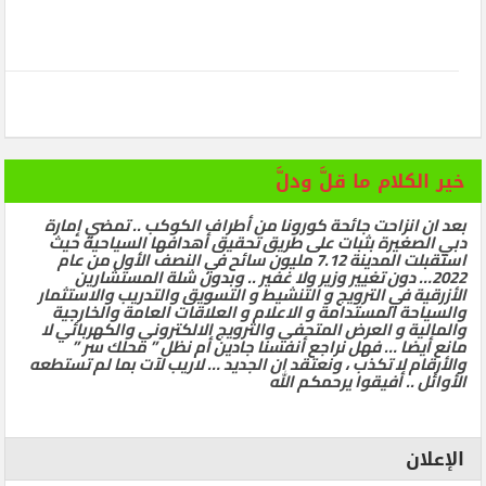
خير الكلام ما قلَّ ودلَّ
بعد ان انزاحت جائحة كورونا من أطراف الكوكب .. تمضي إمارة
دبي الصغيرة بثبات على طريق تحقيق أهدافها السياحية حيث
استقبلت المدينة 7.12 مليون سائح في النصف الأول من عام
2022… دون تغيير وزير ولا غفير .. وبدون شلة المستشارين
الأزرقية في الترويج و التنشيط و التسويق والتدريب والاستثمار
والسياحة المستدامة و الاعلام و العلاقات العامة والخارجية
والمالية و العرض المتحفي والترويج الالكتروني والكهربائي لا
مانع أيضا … فهل نراجع أنفسنا جادين أم نظل ” محلك سر ”
والأرقام لا تكذب ، ونعتقد ان الجديد … لاريب لآت بما لم تستطعه
الأوائل .. أفيقوا يرحمكم الله
الإعلان