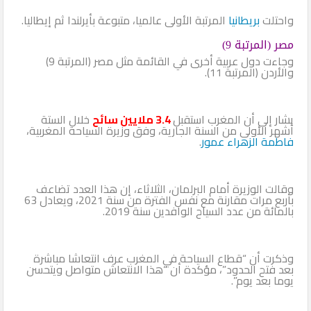
واحتلت
بريطانيا
المرتبة الأولى عالميا، متبوعة بأيرلندا ثم إيطاليا.
مصر (المرتبة 9)
وجاءت دول عربية أخرى في القائمة مثل مصر (المرتبة 9)
والأردن (المرتبة 11).
يشار إلى أن المغرب استقبل
3.4 ملايين سائح
خلال الستة
أشهر الأولى من السنة الجارية، وفق وزيرة السياحة المغربية،
فاطمة الزهراء عمور
.
وقالت الوزيرة أمام البرلمان، الثلاثاء، إن هذا العدد تضاعف
بأربع مرات مقارنة مع نفس الفترة من سنة 2021، ويعادل 63
بالمائة من عدد السياح الوافدين سنة 2019.
وذكرت أن “قطاع السياحة في المغرب عرف انتعاشا مباشرة
بعد فتح الحدود”، مؤكدة أن “هذا الانتعاش متواصل ويتحسن
يوما بعد يوم”.