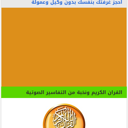
احجز غرفتك بنفسك بدون وكيل وعمولة
القران الكريم ونخبة من التفاسير الصوتية