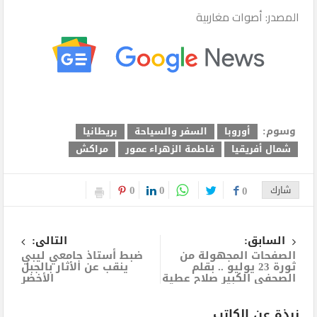
المصدر: أصوات مغاربية
وسوم:
أوروبا
السفر والسياحة
بريطانيا
شمال أفريقيا
فاطمة الزهراء عمور
مراكش
0
0
شارك
0
السابق:
التالى:
الصفحات المجهولة من
ضبط أستاذ جامعي ليبي
ثورة 23 يوليو .. بقلم
ينقب عن الأثار بالجبل
الصحفي الكبير صلاح عطية
الأخضر
نبذة عن الكاتب