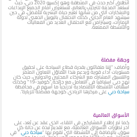
انطلاق أكبر حدث في المنطقة وهو إكسبو 2020 دبي، حيث
تستعد المدينة للترحيب بالعالم، لتستعرض أمام الجميع الإبداعات
والابتكارات التي من شأنها تغيير حياة البشرية للأفضل، في حين
سيشهد العام الجاري كذلك الاحتفال باليوبيل الذهبي لدولة
الإمارات، وسيتزامن مع الاحتفال العديد من الفعاليات
والأنشطة الممتعة.
وجهة مفضلة
وأضاف: “إننا متفائلون بقدرة قطاع السياحة على تحقيق
مستويات أداء قوية ويدعم هذا التفاؤل التعاون المثمر
والتنسيق المشترك مع الشركاء المحليين والدوليين، حيث كان
نهج دبي استباقيا في التعامل مع جائحة “كوفيد-19″ وكذلك
استئناف الأنشطة الاقتصادية تدريجياً ما أسهم في محافظة
سياحة دبي
على مركزها الريادي كوجهة مفضلة للزيارة”.
الأسواق العالمية
كما تم إطلاع المشاركين في اللقاء، الذي عقد عن بُعد، على
آخر تطورات الأسواق العالمية، مع تقديم نبذة عن حالة كل
سوق، بالإضافة إلى الأنشطة التي تقوم بها “
سياحة دبي
” في
التواصل مع شركائها والجمهور المستهدف لاسيما مع