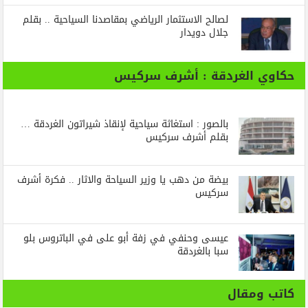
لصالح الاستثمار الرياضي بمقاصدنا السياحية .. بقلم
جلال دويدار
حكاوي الغردقة : أشرف سركيس
بالصور : استغاثة سياحية لإنقاذ شيراتون الغردقة …
بقلم أشرف سركيس
بيضة من دهب يا وزير السياحة والاثار .. فكرة أشرف
سركيس
عيسى وحنفي في زفة أبو على في الباتروس بلو
سبا بالغردقة
كاتب ومقال