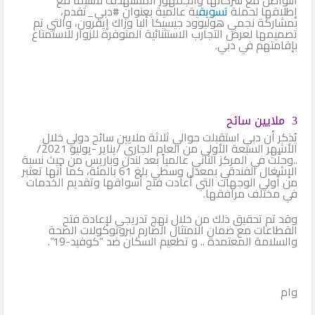
إطلاقها لحملة
تسويق
ية عالمية بعنوان #دبي_تقدم،
بمشاركة نجمي هوليوود جيسيكا ألبا وزاك إيفرون، والتي تم
تصميمها لعرض التجارب الاستثنائية المتوفرة للزوار للاستمتاع
بإقامتهم في دبي.
3 ملايين سائح
يُذكر أن دبي استقبلت حوالي ثلاثة ملايين سائح دولي خلال
الأشهر السبعة الأولى من العام الجاري /يناير -يوليو 2021/
..وحلّت في المركز الثاني عالمياً بعد لندن وباريس من حيث نسبة
الإشغال الفندقي بمعدل وسطي بلغ 61 بالمئة، كما أنها تعتبر
من أولى الوجهات التي أعادت فتح أسواقها وتقديم الخدمات
في مختلف مرافقها.
وقد تم تحقيق ذلك من خلال نهج تدريجي لإعادة فتح
القطاعات مع ضمان الامتثال الصارم لبروتوكولات الصحة
والسلامة المعتمدة .. و تطعيم السكان ضد “كوفيد-19”.
وام