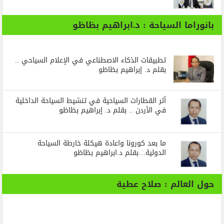
بانوراما السياحة : د.ابراهيم بظاظو
تطبيقات الذكاء الاصطناعي في الإعلام السياحي ..
بقلم د. إبراهيم بظاظو
أثر القطارات السياحية في تنشيط السياحة الداخلية
في الأردن .. بقلم د. إبراهيم بظاظو
ما بعد كورونا واعادة هيكلة خارطة السياحة
الدولية…بقلم د.ابراهيم بظاظو
حول العالم : صلاح عطية