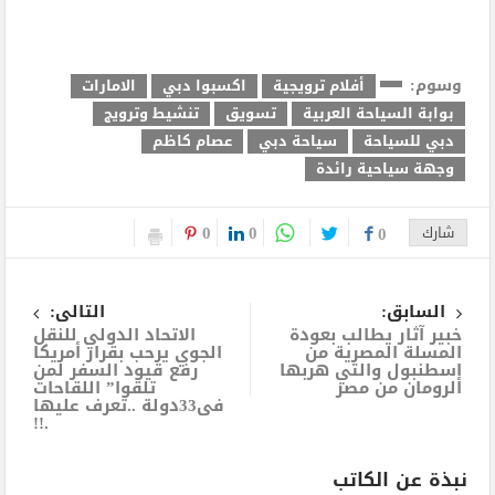
وسوم:
أفلام ترويجية
اكسبوا دبي
الامارات
بوابة السياحة العربية
تسويق
تنشيط وترويج
دبي للسياحة
سياحة دبي
عصام كاظم
وجهة سياحية رائدة
0
0
شارك
0
السابق:
التالى:
خبير آثار يطالب بعودة
الاتحاد الدولي للنقل
المسلة المصرية من
الجوي يرحب بقرار أمريكا
إسطنبول والتي هربها
رفع قيود السفر لمن
الرومان من مصر
تلقوا” اللقاحات
فى33دولة ..تعرف عليها
.!!
نبذة عن الكاتب