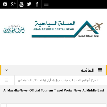
القائمة
مركز أبوظبي للخلايا الجذعية ينجح بإجراء أول زراعة للخلايا الجذعية في
المنطقة لمريضة تعاني من التصلب اللويحي
Al Masalla-News- Official Tourism Travel Portal News At Middle East
مطارات دبي تتوقع زيادة استثنائية في أعداد المسافرين بنهاية العام