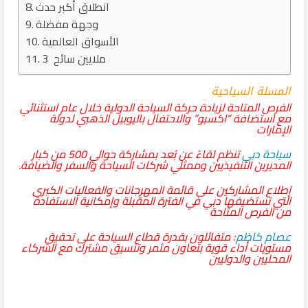
انطلاق أكبر حدث
وجهة مفضلة
الأسواق العالمية
3 ملايين سائح
المسلة السياحية
الفرص المتاحة لزيادة حركة السياحة الدولية خلال عام استثنائي
مع استضافة “اكسبو” والاحتفال باليوبيل الذهبي لدولة
الإمارات
سياحة دبي
تنظم لقاءً عن بُعد بمشاركة حوالي 500 من كبار
المديرين التنفيذيين وممثلي شركات السياحة والسفر والضيافة.
إطلاع المشاركين على قائمة المهرجانات والفعاليات الكبرى
التي تستضيفها دبي في الفترة المقبلة وإمكانية الاستفادة
من الفرص المتاحة
عصام كاظم
: متفائلون بقدرة قطاع السياحة على تحقيق
مستويات أداء قوية بتعاون مثمر وتنسيق مشترك مع الشركاء
المحليين والدوليين