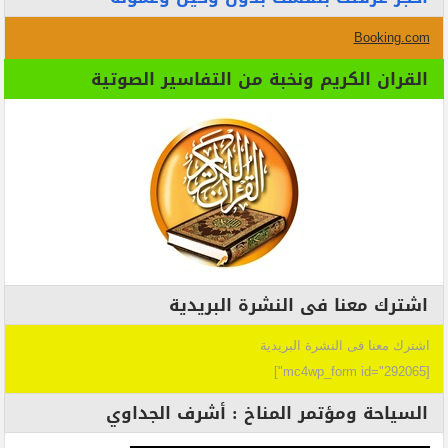
Booking.com
القران الكريم ونخبة من التفاسير الصوتية
اشترك معنا فى النشرة البريدية
اشترك معنا فى النشرة البريدية
[mc4wp_form id="292065"]
السياحة ومؤتمر المناخ : أشرف الجداوي