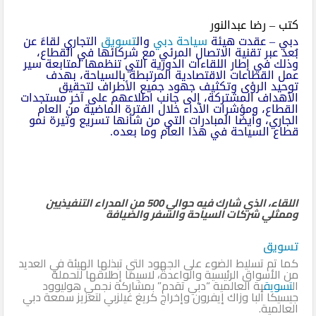
كتب – رضا عبدالنور
دبي – عقدت هيئة
سياحة دبي
وال
تسويق
التجاري لقاءً عن
بُعد عبر تقنية الاتصال المرئي مع شركائها في القطاع،
وذلك في إطار اللقاءات الدورية التي تنظمها لمتابعة سير
عمل القطاعات الاقتصادية المرتبطة بالسياحة، بهدف
توحيد الرؤى وتكثيف جهود جميع الأطراف لتحقيق
الأهداف المشتركة، إلى جانب اطلاعهم على آخر مستجدات
القطاع، ومؤشرات الأداء خلال الفترة الماضية من العام
الجاري، وأيضا المبادرات التي من شأنها تسريع وتيرة نمو
قطاع السياحة في هذا العام وما بعده.
اللقاء، الذي شارك فيه حوالي 500 من المدراء التنفيذيين
وممثلي شركات السياحة والسفر والضيافة
تسويق
كما تم تسليط الضوء على الجهود التي تبذلها الهيئة في العديد
من الأسواق الرئيسية والواعدة، لاسيما إطلاقها للحملة
ال
تسويق
ية العالمية “دبي تقدم” بمشاركة نجمي هوليوود
جيسيكا ألبا وزاك إيفرون وإخراج كريغ غيلزبي لتعزيز سمعة دبي
العالمية.