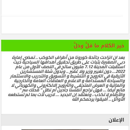
خير الكلام ما قلَّ ودلَّ
بعد ان انزاحت جائحة كورونا من أطراف الكوكب .. تمضي إمارة
دبي الصغيرة بثبات على طريق تحقيق أهدافها السياحية حيث
استقبلت المدينة 7.12 مليون سائح في النصف الأول من عام
2022… دون تغيير وزير ولا غفير .. وبدون شلة المستشارين
الأزرقية في الترويج و التنشيط و التسويق والتدريب والاستثمار
والسياحة المستدامة و الاعلام و العلاقات العامة والخارجية
والمالية و العرض المتحفي والترويج الالكتروني والكهربائي لا
مانع أيضا … فهل نراجع أنفسنا جادين أم نظل ” محلك سر ”
والأرقام لا تكذب ، ونعتقد ان الجديد … لاريب لآت بما لم تستطعه
الأوائل .. أفيقوا يرحمكم الله
الإعلان