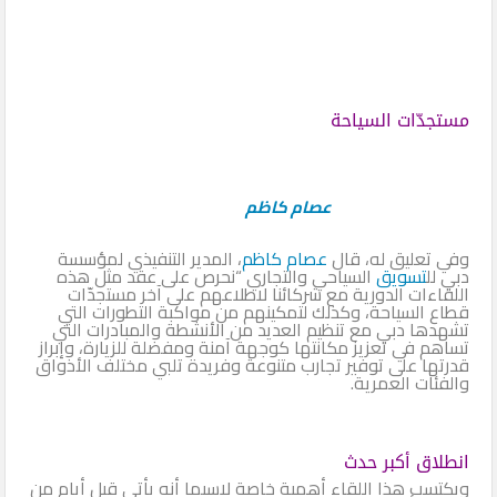
مستجدّات السياحة
عصام كاظم
وفي تعليق له، قال
عصام كاظم
، المدير التنفيذي لمؤسسة
دبي لل
تسويق
السياحي والتجاري “نحرص على عقد مثل هذه
اللقاءات الدورية مع شركائنا لاطلاعهم على آخر مستجدّات
قطاع السياحة، وكذلك لتمكينهم من مواكبة التطورات التي
تشهدها دبي مع تنظيم العديد من الأنشطة والمبادرات التي
تساهم في تعزيز مكانتها كوجهة آمنة ومفضلة للزيارة، وإبراز
قدرتها على توفير تجارب متنوعة وفريدة تلبي مختلف الأذواق
والفئات العمرية.
انطلاق أكبر حدث
ويكتسب هذا اللقاء أهمية خاصة لاسيما أنه يأتي قبل أيام من