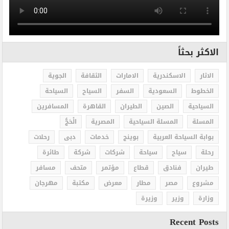
الاكثر بحثاً
الاثار
الاسكندرية
الامارات
الثقافة
الجوية
الخطوط
السعودية
السفر
السياح
السياحة
السياحية
الصين
الطيران
القاهرة
المسافرين
المسلة
المسلة السياحية
المصرية
الْحَجُّ
بوابة السياحة العربية
بوينج
خدمات
دبى
رحلات
رحلة
سياح
سياحة
شركات
شركة
طائرة
طيران
فنادق
قطاع
مؤتمر
متحف
مسافر
مشروع
مصر
مطار
معرض
مكتبة
مهرجان
وزارة
وزير
وزيرة
Recent Posts