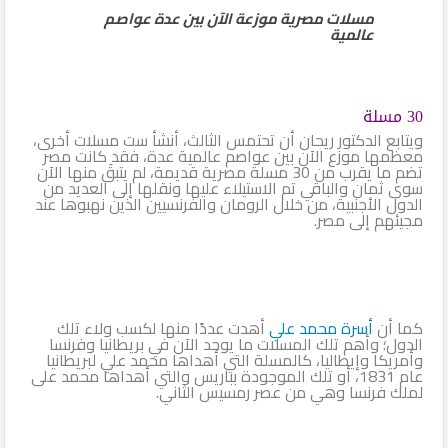
مسلات مصرية موزعة الآن بين عدة عواصم
عالمية
30 مسلة
ويتابع الدكتور ريحان أن تحتمس الثالث، أنشأ ست مسلات أخرى،
معظمها موزع الآن بين عواصم عالمية عدة، فقد كانت مصر
تضم ما يقرب من 30 مسلة مصرية قديمة، لم يتبقَ منها الآن
سوى ثمان والباقي تم الاستيلاء عليها ونقلها إلى العديد من
الدول الأجنبية، من خلال الرومان والفرنسيين الذين نهبوها عند
مجيئهم إلى مصر.
كما أن
أسرة محمد علي
أهدت عددًا منها لكسب ولاء تلك
الدول؛ وأهم تلك المسلات ما يوجد الآن في بريطانيا وفرنسا
وأمريكا وإيطاليا، كالمسلة التي أهداها محمد علي لبريطانيا
عام 1831، أو تلك الموجودة بباريس والتي أهداها محمد على
لملك فرنسا وهي من عصر رمسيس الثاني.