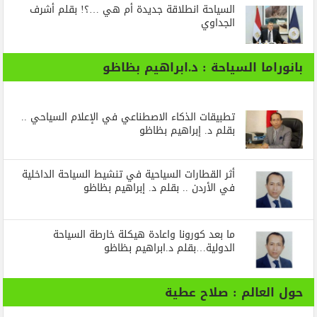
السياحة انطلاقة جديدة أم هي …؟! بقلم أشرف
الجداوي
بانوراما السياحة : د.ابراهيم بظاظو
تطبيقات الذكاء الاصطناعي في الإعلام السياحي ..
بقلم د. إبراهيم بظاظو
أثر القطارات السياحية في تنشيط السياحة الداخلية
في الأردن .. بقلم د. إبراهيم بظاظو
ما بعد كورونا واعادة هيكلة خارطة السياحة
الدولية…بقلم د.ابراهيم بظاظو
حول العالم : صلاح عطية