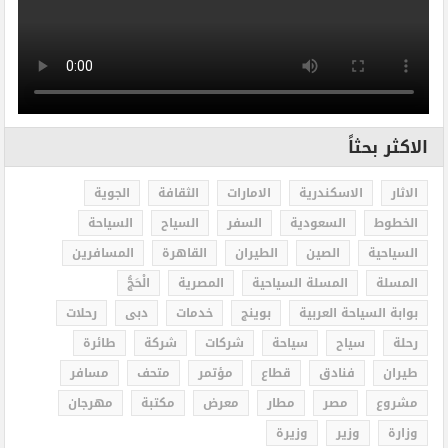
الاكثر بحثاً
الاثار
الاسكندرية
الامارات
الثقافة
الجوية
الخطوط
السعودية
السفر
السياح
السياحة
السياحية
الصين
الطيران
القاهرة
المسافرين
المسلة
المسلة السياحية
المصرية
الْحَجُّ
بوابة السياحة العربية
بوينج
خدمات
دبى
رحلات
رحلة
سياح
سياحة
شركات
شركة
طائرة
طيران
فنادق
قطاع
مؤتمر
متحف
مسافر
مشروع
مصر
مطار
معرض
مكتبة
مهرجان
وزارة
وزير
وزيرة