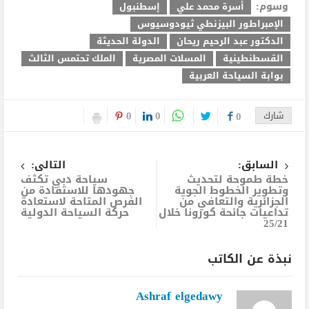
وسوم:
أسرة محمد علي
إسطنبول
الإمبراطور البيزنطي ثيودوسيوس
الدكتور عبد الرحيم ريحان
الدولة الحديثة
القسطنطينية
المسلات المصرية
الملك تحتمس الثالث
بوابة السياحة العربية
0
0
شارك
0
السابق:
التالى:
خطة طموحة لتحديث
سياحة دبي تكثف
وتطوير الخطوط الجوية
جهودها للاستفادة من
الجزائرية والتعافي من
الفرص المتاحة لاستعادة
تداعيات جائحة كورونا خلال
حركة السياحة الدولية
25/21
نبذة عن الكاتب
Ashraf elgedawy