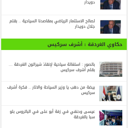
دويدار
لصالح الاستثمار الرياضي بمقاصدنا السياحية .. بقلم
جلال دويدار
حكاوي الغردقة : أشرف سركيس
بالصور : استغاثة سياحية لإنقاذ شيراتون الغردقة …
بقلم أشرف سركيس
بيضة من دهب يا وزير السياحة والاثار .. فكرة أشرف
سركيس
عيسى وحنفي في زفة أبو على في الباتروس بلو
سبا بالغردقة