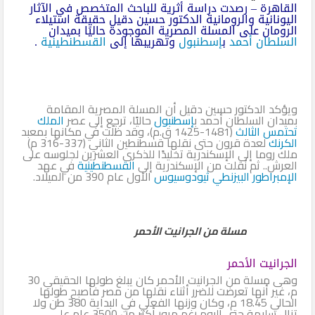
القاهرة – رصدت دراسة أثرية للباحث المتخصص في الآثار
اليونانية والرومانية الدكتور حسين دقيل حقيقة استيلاء
الرومان على المسلة المصرية الموجودة حاليًا بميدان
السلطان أحمد
ب
إسطنبول
وتهريبها إلى
القسطنطينية
.
ويؤكد الدكتور حسين دقيل أن المسلة المصرية المقامة
بميدان السلطان أحمد ب
إسطنبول
حاليًا، ترجع إلى عصر
الملك
تحتمس الثالث
(1481-1425 ق.م)، وقد ظلّت في مكانها بمعبد
الكرنك
لعدة قرون حتى نقلها قسطنطين الثاني (337-316 م)
ملك روما إلى الإسكندرية تخليدًا للذكرى العشرين لجلوسه على
العرش.. ثم نُقلت من الإسكندرية إلى
القسطنطينية
في عهد
الإمبراطور البيزنطي ثيودوسيوس
الأول عام 390 من الميلاد.
مسلة من الجرانيت الأحمر
الجرانيت الأحمر
وهى مسلة من الجرانيت الأحمر كان يبلغ طولها الحقيقي 30
م، غير أنها تعرضت للضرر أثناء نقلها من مصر فأصبح طولها
الحالي 18.45 م، وكان وزنها الفعلي في البداية 380 طن ولا
تزال سليمة حتى اليوم رغم مرور أكثر من 3500 عام على