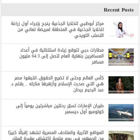
Recent Posts
مركز أبوظبي للخلايا الجذعية ينجح بإجراء أول زراعة
للخلايا الجذعية في المنطقة لمريضة تعاني من
التصلب اللويحي
مطارات دبي تتوقع زيادة استثنائية في أعداد
المسافرين بنهاية العام لتصل إلى 64.3 مليون
مسافر
كأس العالم وحتى لا تضيع الحقوق..انتبهوا مصر
هي التي صدرت الإسلام وأزهرها منارته .. بقلم د.
عبد الرحيم ريحان
طيران الإمارات تسيّر رحلتين مباشرتين يومياً إلى
كولومبو أول ديسمبر
المواقع الأثرية والمتاحف المصرية تشهد إقبالًا كبيرًا
من الجمهور في يوم مئوية اكتشاف مقبرة الملك