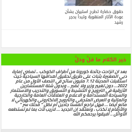
حقوق حضارة تطرح استبيان بشأن
عودة الآثار المنهوبة وتبدأ بحجر
رشيد
خير الكلام ما قلَّ ودلَّ
بعد ان انزاحت جائحة كورونا من أطراف الكوكب .. تمضي إمارة
دبي الصغيرة بثبات على طريق تحقيق أهدافها السياحية حيث
استقبلت المدينة 7.12 مليون سائح في النصف الأول من عام
2022… دون تغيير وزير ولا غفير .. وبدون شلة المستشارين
الأزرقية في الترويج و التنشيط و التسويق والتدريب والاستثمار
والسياحة المستدامة و الاعلام و العلاقات العامة والخارجية
والمالية و العرض المتحفي والترويج الالكتروني والكهربائي لا
مانع أيضا … فهل نراجع أنفسنا جادين أم نظل ” محلك سر ”
والأرقام لا تكذب ، ونعتقد ان الجديد … لاريب لآت بما لم تستطعه
الأوائل .. أفيقوا يرحمكم الله