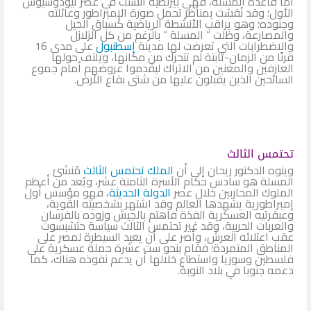
أما قاعدة المسلة، فهي بيزنطية أنشئت في عصر ثيودوسيوس
الأول؛ وقد نُقشت بمناظر تحمل صورة الإمبراطور وعائلته
وجنوده؛ وهو يراقب الأنشطة الرياضية كسباق الخيل
والمصارعة، وظلت ” المسلة ” بالرغم من كل الزلازل
والاضطرابات التي تعرضت لها مدينة
إسطنبول
على مدى 16
قرنًا من الزمان-ثابتة لم تتحرك من مكانها، ويلتف حولها
العازفين والمغنين من الاتراك ليقدموا عروضهم أمام جموع
السائحين الذين يقبلون عليها من شتى بقاع الأرض.
تحتمس الثالث
وينوه الدكتور ريحان إلى أن
الملك تحتمس الثالث
مُنشئ
المسلة هو سادس حكام الأسرة الثامنة عشر، ويُعد من أعظم
الملوك المحاربين خلال عصر
الدولة الحديثة
، فهو مؤسس أول
إمبراطورية يشهدها العالم وقد اشتهر بشخصيته القوية،
وعبقرتيه العسكرية الفذة فاهتم بالجيش وزوده بالفرسان
والعربات الحربية، وقد غير تحتمس الثالث سياسة حتشبسوت
عقب اعتلائه العرش، وأصر على أن يعيد السيطرة لمصر على
المناطق المتمردة؛ فقام بنحو ست عشرة حملة عسكرية على
فلسطين وسوريا واستطاع خلالها أن يدعم نفوذه هناك، كما
دعمه جنوبا في بلاد النوبة.