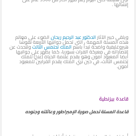
إنشائها .
ويلقى خبير الآثار
الدكتور عبد الرحيم ريحان
الضوء على معالم
هذه المسلة المهمة ، التي تحمل جوانبها الأربعة نقوشًا
هيروغليفية واضحة تبدأ باسم
الملك تحتمس الثالث
وتتحدث عن
انتصاراته في معركة الفرات بسوريا، كما يظهر على جوانبها
أيضا المعبود آمون وهو يقدم علامة الحياة (عنخ) للملك
تحتمس الثالث، في حين نري الملك يقدم القرابين للمعبود
آمون.
قاعدة بيزنطية
قاعدة المسلة تحمل صورة الإمبراطور وعائلته وجنوده