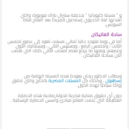
و ” مسلة كليوباترا ” بحديقة سنترال باراك بنيويورك والتي
أهدتها ابنة الخديوي إسماعيل لأمريكا بعد افتتاح قناة
السويس.
ساحة الفاتيكان
أما في روما فتوجد حاليا ثماني مسلات تعود إلى عصور تحتمس
الثالث ، وتحتمس الرابع ، ورمسيس الثاني ، وبسماتيك الأول
وغيرهم، ومنها ما يرجع لعصر أمنحتب الثاني كتلك التي تنتصب
الآن بساحة الفاتيكان .
ويطالب الدكتور ريحان بعودة هذه المسلة الهامة من
إسطنبول
، وكذلك كل
المسلات المصرية
بالخارج والتي تحقق
رواجًا سياحيًا لهذه الدول .
دون أي حقوق ملكية فكرية للدولة صاحبة هذه الحضارة
العظيمة التي علمت العالم مبادئ وأسس الحضارة الإنسانية .