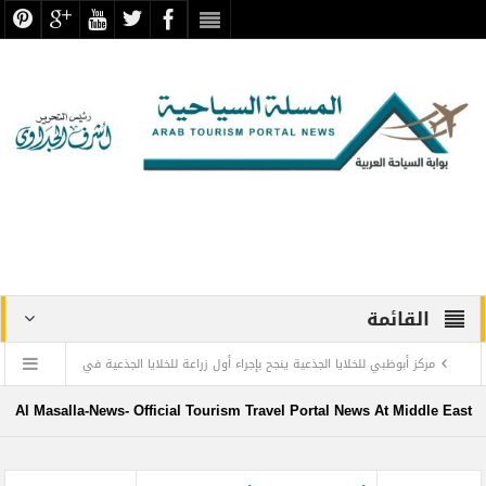
القائمة
مركز أبوظبي للخلايا الجذعية ينجح بإجراء أول زراعة للخلايا الجذعية في
المنطقة لمريضة تعاني من التصلب اللويحي
Al Masalla-News- Official Tourism Travel Portal News At Middle East
مطارات دبي تتوقع زيادة استثنائية في أعداد المسافرين بنهاية العام