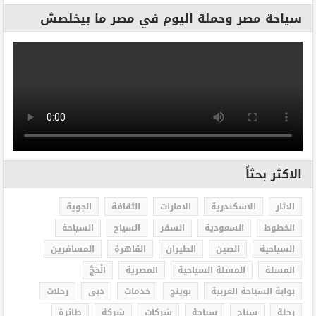
سياحة مصر وحملة اليوم في مصر ما بيخلصش
الاكثر بحثاً
الاثار
الاسكندرية
الامارات
الثقافة
الجوية
الخطوط
السعودية
السفر
السياح
السياحة
السياحية
الصين
الطيران
القاهرة
المسافرين
المسلة
المسلة السياحية
المصرية
الْحَجُّ
بوابة السياحة العربية
بوينج
خدمات
دبى
رحلات
رحلة
سياح
سياحة
شركات
شركة
طائرة