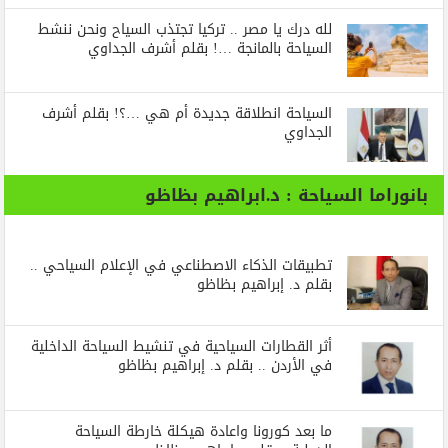
لله درك يا مصر .. تركيا تجتذب السياح ونحن ننشط
السياحة بالمانجة …! بقلم أشرف الجداوي
السياحة انطلاقة جديدة أم هي …؟! بقلم أشرف
الجداوي
بانوراما السياحة : د.ابراهيم بظاظو
تطبيقات الذكاء الاصطناعي في الإعلام السياحي ..
بقلم د. إبراهيم بظاظو
أثر القطارات السياحية في تنشيط السياحة الداخلية
في الأردن .. بقلم د. إبراهيم بظاظو
ما بعد كورونا واعادة هيكلة خارطة السياحة