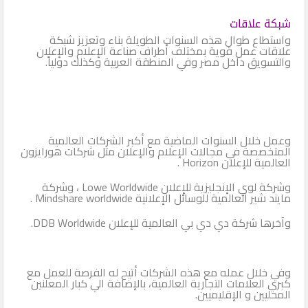
شبكة علاقات
واستطاع طوال هذه السنوات الطويلة بناء وتعزيز شبكة
علاقات عمل قوية بمختلف أطراف صناعة الإعلام والإعلان
والتسويق داخل مصر وفي المنطقة العربية وكذلك دولياً.
وعمل خلال السنوات الماضية مع أكبر الشركات العالمية
المتخصصة في مجالات الإعلام والإعلان مثل شركات هورايزون
العالمية للإعلان Horizon .
وشركة لوي الإنجليزية للإعلان Lowe Worldwide ، وشركة
مايند شير العالمية للوسائل الإعلانية Mindshare worldwide .
وآخرها شركة دي دي بي العالمية للإعلان DDB Worldwide.
وفي خلال عمله مع هذه الشركات أتيح له الفرصة للعمل مع
كبري العلامات التجارية العالمية، بالإضافة الي كبار المعلنين
المحليين و الإقليميين.