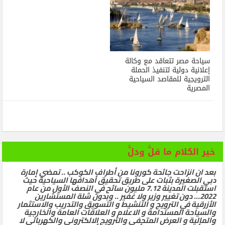
سياحة مصر تتعاقد مع وكالة
إعلانية دولية لتنفيذ الحملة
الترويجية للمقاصد السياحية
المصرية
خير الكلام ما قلَّ ودلَّ
بعد ان انزاحت جائحة كورونا من أطراف الكوكب .. تمضي إمارة
دبي الصغيرة بثبات على طريق تحقيق أهدافها السياحية حيث
استقبلت المدينة 7.12 مليون سائح في النصف الأول من عام
2022… دون تغيير وزير ولا غفير .. وبدون شلة المستشارين
الأزرقية في الترويج و التنشيط و التسويق والتدريب والاستثمار
والسياحة المستدامة و الاعلام و العلاقات العامة والخارجية
والمالية و العرض المتحفي والترويج الالكتروني والكهربائي لا