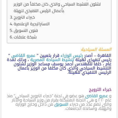
لشئون التنشيط السياحي والذي كان مكلفاً من الوزير
بأعمال الرئيس التنفيذي للهيئة.
خبراء الترويج
الاستراتيجية الإعلامية
فنون التسويق
شبكة علاقات
المسلة السياحية
القاهرة – أصدر
رئيس الوزراء
قرار بتعيين ”
عمرو القاضي
”
رئيس تنفيذي لهيئة
تنشيط السياحة المصرية
، وذلك لمدة
عام ، خلفاً للمهندس أحمد يوسف مساعد الوزير لشئون
التنشيط السياحي والذي كان مكلفاً من الوزير بأعمال
الرئيس التنفيذي للهيئة.
خبراء الترويج
و
عمرو القاضي
هو عضو في لجنة “خبراء الترويج السياحي” منذ
عام ٢٠٢٠ و هي اللجنة المشكلة بقرار من وزير السياحة والآثار
والتي تضم عدد من خبراء
التسويق
من داخل وخارج الوزارة
والهيئة، وأساتذة الجامعات.