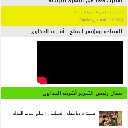
اشترك معنا فى النشرة البريدية
اشترك معنا فى النشرة البريدية
[mc4wp_form id="292065"]
السياحة ومؤتمر المناخ : أشرف الجداوي
مقال رئيس التحرير أشرف الجداوي
بسنت و دياسطي السياحة ..! بقلم أشرف الجداوي