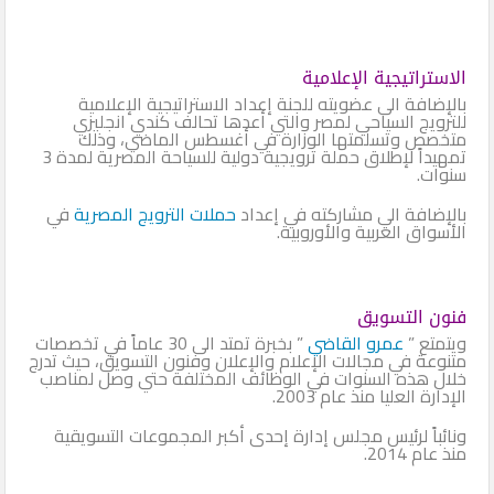
الاستراتيجية الإعلامية
بالإضافة الى عضويته للجنة إعداد الاستراتيجية الإعلامية
للترويج السياحي لمصر والتي أعدها تحالف كندي انجليزي
متخصص وتسلمتها الوزارة في أغسطس الماضي، وذلك
تمهيداً لإطلاق حملة ترويجية دولية للسياحة المصرية لمدة 3
سنوات.
بالإضافة الي مشاركته في إعداد
حملات الترويج المصرية
في
الأسواق العربية والأوروبية.
فنون التسويق
ويتمتع ”
عمرو القاضي
” بخبرة تمتد الى 30 عاماً في تخصصات
متنوعة في مجالات الإعلام والإعلان وفنون التسويق، حيث تدرج
خلال هذه السنوات في الوظائف المختلفة حتي وصل لمناصب
الإدارة العليا منذ عام 2003.
ونائباً لرئيس مجلس إدارة إحدى أكبر المجموعات التسويقية
منذ عام 2014.