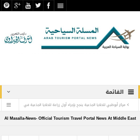
القائمة
مركز أبوظبي للخلايا الجذعية ينجح بإجراء أول زراعة للخلايا الجذعية في
المنطقة لمريضة تعاني من التصلب اللويحي
Al Masalla-News- Official Tourism Travel Portal News At Middle East
مطارات دبي تتوقع زيادة استثنائية في أعداد المسافرين بنهاية العام