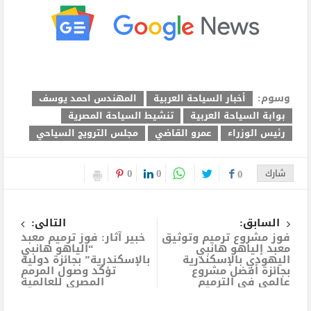
وسوم:
أخبار السياحة العربية
المهندس احمد يوسف
بوابة السياحة العربية
تنشيط السياحة المصرية
رئيس الوزراء
عمرو القاضي
مجلس الترويج السياحي
0
0
شارك
0
السابق:
التالى:
فوز مشروع ترميم وتوثيق
خبير آثار: فوز ترميم معبد
معبد إلياهو هانبي
“الياهو هانبي
اليهودي بالإسكندرية
بالإسكندرية” بجائزة دولية
بجائزة أفضل مشروع
تؤكد وصول المرمم
عالمي في الترميم
المصري للعالمية