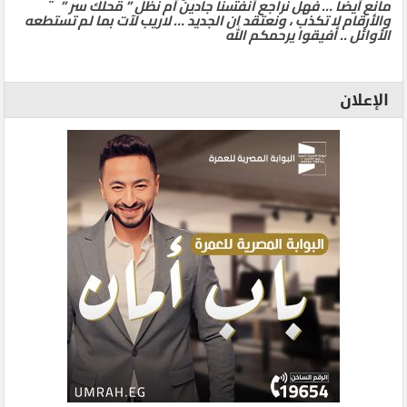
مانع أيضا … فهل نراجع أنفسنا جادين أم نظل ” محلك سر ”
والأرقام لا تكذب ، ونعتقد ان الجديد … لاريب لآت بما لم تستطعه
الأوائل .. أفيقوا يرحمكم الله
الإعلان