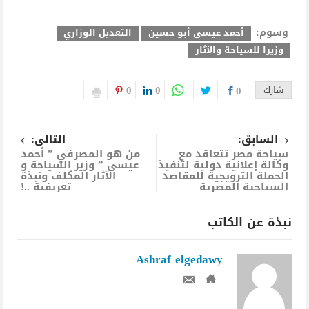
وسوم:
أحمد عيسى أبو حسين
التعديل الوزاري
وزيرا للسياحة والآثار
0
0
شارك
0
السابق:
التالى:
سياحة مصر تتعاقد مع
من هو المصرفي ” أحمد
وكالة إعلانية دولية لتنفيذ
عيسى ” وزير السياحة و
الحملة الترويجية للمقاصد
الآثار المكلف ونبذة
السياحية المصرية
تعريفية ..!
نبذة عن الكاتب
Ashraf elgedawy