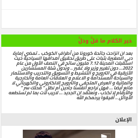
خير الكلام ما قلَّ ودلَّ
بعد ان انزاحت جائحة كورونا من أطراف الكوكب .. تمضي إمارة
دبي الصغيرة بثبات على طريق تحقيق أهدافها السياحية حيث
استقبلت المدينة 7.12 مليون سائح في النصف الأول من عام
2022… دون تغيير وزير ولا غفير .. وبدون شلة المستشارين
الأزرقية في الترويج و التنشيط و التسويق والتدريب والاستثمار
والسياحة المستدامة و الاعلام و العلاقات العامة والخارجية
والمالية و العرض المتحفي والترويج الالكتروني والكهربائي لا
مانع أيضا … فهل نراجع أنفسنا جادين أم نظل ” محلك سر ”
والأرقام لا تكذب ، ونعتقد ان الجديد … لاريب لآت بما لم تستطعه
الأوائل .. أفيقوا يرحمكم الله
الإعلان