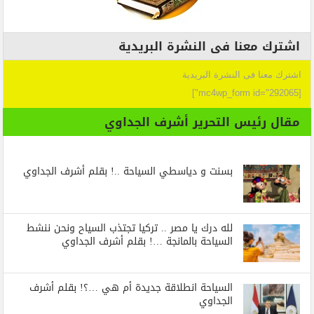
اشترك معنا فى النشرة البريدية
اشترك معنا فى النشرة البريدية
[mc4wp_form id="292065"]
مقال رئيس التحرير أشرف الجداوي
بسنت و دياسطي السياحة ..! بقلم أشرف الجداوي
لله درك يا مصر .. تركيا تجتذب السياح ونحن ننشط
السياحة بالمانجة …! بقلم أشرف الجداوي
السياحة انطلاقة جديدة أم هي …؟! بقلم أشرف
الجداوي