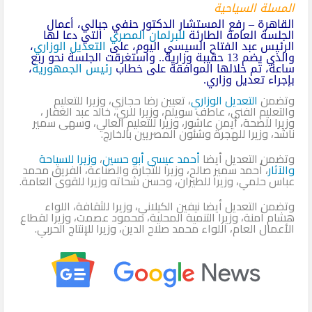
المسلة السياحية
القاهرة – رفع المستشار الدكتور حنفي جبالي، أعمال
الجلسة العامة الطارئة
للبرلمان المصري
التي دعا لها
الرئيس عبد الفتاح السيسي اليوم، على
التعديل الوزاري
،
والذي يضم 13 حقيبة وزارية.. واستغرقت الجلسة نحو ربع
ساعة، تم خلالها الموافقة على خطاب
رئيس الجمهورية
،
بإجراء تعديل وزاري.
وتضمن
التعديل الوزاري
، تعيين رضا حجازي، وزيرا للتعليم
والتعليم الفني، عاطف سويلم، وزيرا للري، خالد عبد الغفار ،
وزيرا للصحة، أيمن عاشور، وزيرا للتعليم العالي، وسهى سمير
ناشد، وزيرا للهجرة وشئون المصريين بالخارج.
وتضمن التعديل أيضا
أحمد عيسى أبو حسين
،
وزيرا للسياحة
والآثار
، أحمد سمير صالح، وزيرا للتجارة والصناعة، الفريق محمد
عباس حلمي، وزيرا للطيران، وحسن شحاته وزيرا للقوى العامة.
وتضمن التعديل أيضا نيفين الكيلاني، وزيرا للثقافة، اللواء
هشام آمنة، وزيرا التنمية المحلية، محمود عصمت، وزيرا لقطاع
الأعمال العام، اللواء محمد صلاح الدين، وزيرا للإنتاج الحربي.