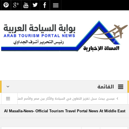
القائمة
يسى يبحث سبل تعزيز التعاون في السياحة والآثار بين مصر والأمم المتحدة
الكشف عن أكثر من 2000 رؤوس الكباش المحن
Al Masalla-News- Official Tourism Travel Portal News At Middle East