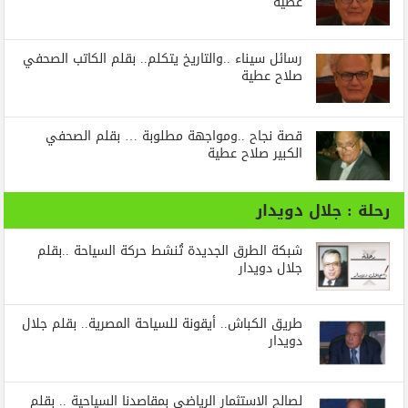
عطية
رسائل‭ ‬سيناء‭.. ‬والتاريخ‭ ‬يتكلم.. بقلم الكاتب الصحفي
صلاح عطية
قصة نجاح ..ومواجهة مطلوبة … بقلم الصحفي
الكبير صلاح عطية
رحلة : جلال دويدار
شبكة الطرق الجديدة تُنشط حركة السياحة ..بقلم
جلال دويدار
طريق الكباش.. أيقونة للسياحة المصرية.. بقلم جلال
دويدار
لصالح الاستثمار الرياضي بمقاصدنا السياحية .. بقلم