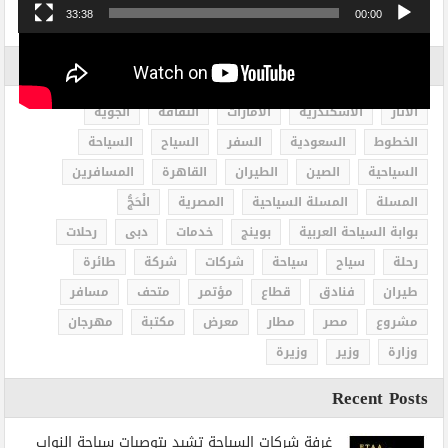
33:38
00:00
الاكثر بحثاً
الاثار
الاسكندرية
الامارات
الثقافة
الجوية
الخطوط
السعودية
السفر
السياح
السياحة
السياحية
الصين
الطيران
القاهرة
المسافرين
المسلة
المسلة السياحية
المصرية
الْحَجُّ
بوابة السياحة العربية
بوينج
خدمات
دبى
رحلات
رحلة
سياح
سياحة
شركات
شركة
طائرة
طيران
فنادق
قطاع
مؤتمر
متحف
مسافر
مشروع
مصر
مطار
معرض
مكتبة
مهرجان
وزارة
وزير
وزيرة
Recent Posts
غرفة شركات السياحة تشيد بتوصيات سياحة النواب