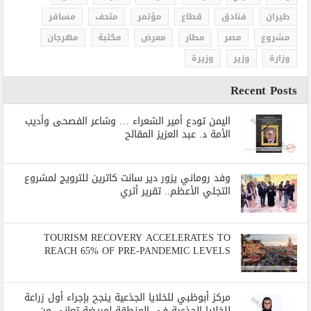
طيران
فنادق
قطاع
مؤتمر
متحف
مسافر
مشروع
مصر
مطار
معرض
مكتبة
مهرجان
وزارة
وزير
وزيرة
Recent Posts
اليمن تودع أمير الشعراء … وشاعر الفصحى وأديب
الأمة د. عبد العزيز المقالح
وفد روماني يزور دير سانت كاترين للترويج لمشروع
التجلي الأعظم.. تقرير أثري
TOURISM RECOVERY ACCELERATES TO
REACH 65% OF PRE-PANDEMIC LEVELS
مركز أبوظبي للخلايا الجذعية ينجح بإجراء أول زراعة
للخلايا الجذعية في المنطقة لمريضة تعاني من