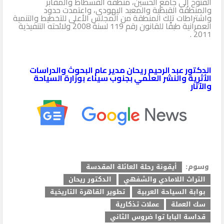
الفتوح إلى جامع الحسين، منطقة الفسطاط والمقابر
والمنطقة القبطية والمعبد اليهودي، واعتمدت حدود
واشتراطات تلك المنطقة من المجلس الأعلى للتخطيط والتنمية
العمرانية طبقًا للقانون رقم 119 لسنة 2008 ولائحته التنفيذية
2011 .
الدكتور عبد الرحيم ريحان مدير عام البحوث والدراسات
الأثرية والنشر العلمي بجنوب سيناء بوزارة السياحة
والآثار
وسوم:
أيقونة رحلة العائلة المقدسة
التراث اللامادي والشفهي
الدكتور ريحان
بوابة السياحة العربية
تطوير القاهرة التاريخية
سك العملة
عملات تذكارية
قداسة البابا توا ضروس الثاني