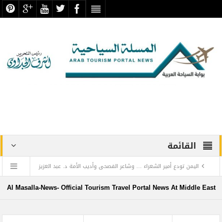
القائمة
اليمن تودع أمير الشعراء … وشاعر الفصحى وأديب الأمة د. عبد العزيز
المقالح
Al Masalla-News- Official Tourism Travel Portal News At Middle East
وفد روماني يزور دير سانت كاترين للترويج لمشروع التجلي الأعظم.. تقرير