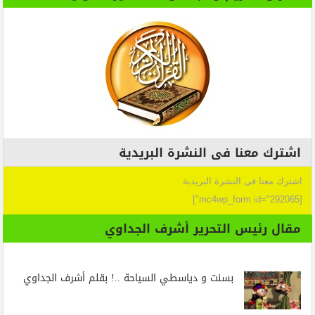
اشترك معنا فى النشرة البريدية
اشترك معنا فى النشرة البريدية
[mc4wp_form id="292065"]
مقال رئيس التحرير أشرف الجداوي
بسنت و دياسطي السياحة ..! بقلم أشرف الجداوي