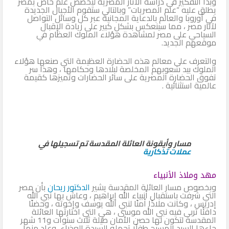
وبدأ التفكير في دراسة الآثار المصرية ليخصص علم خاص بمصر
يطلق عليه “علم المصريات” وبالتالي ستقوم الأجيال الجديدة
في أوروبا والعالم بالدعاية المجانية عبر كل وسائل التواصل
لآثار مصر ، مما سينعكس بشكل كبير على زيادة الإقبال
السياحي على مصر لمشاهدة هؤلاء الملوك العظام في
موقعهم الجديد.
والتعرف على معالم هذه الحضارة العظيمة التي صنعها هؤلاء
الملوك بيد شعوبهم المخلصة لبلادها وحكامها ، وهذا سر
تفوق الحضارة المصرية على سائر الحضارات وتميزها كقيمة
عالمية استثنائية .
مسار وأيقونة العائلة المقدسة تم تسجيلها في
عملات تذكارية
مهد وملاذ الأنبياء
وبخصوص مسار العائلة المقدسة يشير
الدكتور ريحان
بأن مصر
التي شرفت باستقبال أنبياء الله إبراهيم ، وعاش بها نبي الله
إدريس ، وكانت ملاذًا أمنًا لنبي الله يوسف وإخوته ، وحضنًا
دافئًا تربى فيه نبي الله موسى ، هي التي اختارتها العائلة
المقدسة لتكون لها حصن الأمان طيلة ثلاث سنوات و11 شهر
جاءها السيد المسيح طفلًا تحمله السيدة العذراء، وعاد منها