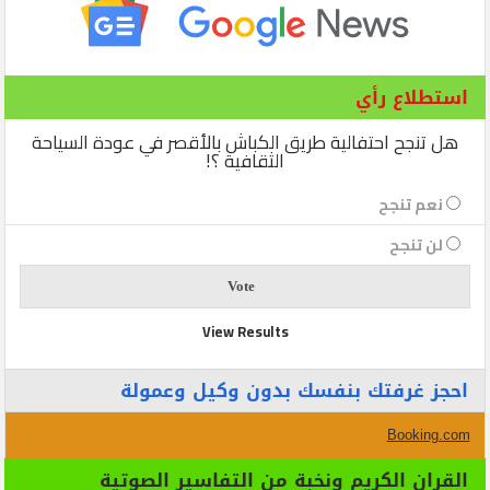
استطلاع رأي
هل تنجح احتفالية طريق الكباش بالأقصر في عودة السياحة
الثقافية ؟!
نعم تنجح
لن تنجح
View Results
احجز غرفتك بنفسك بدون وكيل وعمولة
Booking.com
القران الكريم ونخبة من التفاسير الصوتية