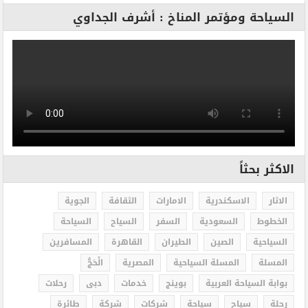
السياحة ومؤتمر المناخ : أشرف الجداوي
الاكثر بحثاً
الاثار
الاسكندرية
الامارات
الثقافة
الجوية
الخطوط
السعودية
السفر
السياح
السياحة
السياحية
الصين
الطيران
القاهرة
المسافرين
المسلة
المسلة السياحية
المصرية
الْحَجُّ
بوابة السياحة العربية
بوينج
خدمات
دبى
رحلات
رحلة
سياح
سياحة
شركات
شركة
طائرة