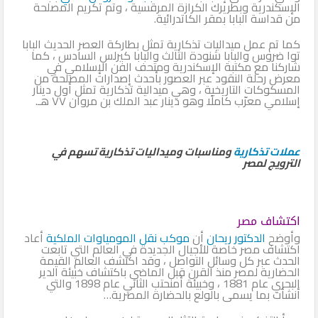
الإسكندرية وبطريرك الكرازة المرقسية ، وتم تكريم المصلحة
من قداسة البابا بمقر الكاتدرائية.
كما تم عمل ميداليات تذكارية تمثل بطاركة العصر الحديث البابا
توا ضروس والبابا شنودة الثالث والبابا كيرلس السادس ، كما
شاركنا مع مكتبة الإسكندرية ومتحف الفن الإسلامي في
معرض رحلة النقود عبر العصور بأحدث إصدارات المصلحة من
المسكوكات التاريخية ، وهي ميدالية تذكارية تمثل أول دينار
إسلامي معرّب كاملًا وهو دينار عبد الملك بن مروان ٧٧ هـ.
عملات تذكارية
ومناسبات وميداليات تذكارية تسهم في
الترويج لمصر
اكتشاف مصر
وأوضح
الدكتور ريحان
أن
موكب نقل المومياوات الملكية
أعاد
اكتشاف مصر خاصة للأجيال الجديدة في العالم التي تابعت
الحدث عبر كل وسائل التواصل ، وقد اكتشف العالم القيمة
الحضارية لمصر منذ القرن قبل الماضي باكتشاف خبيئة الدير
البحري عام 1881 ، وخبيئة أمنحتب الثاني عام 1898 والتي
أنشأت بما يسمى بالولع بالحضارة المصرية…