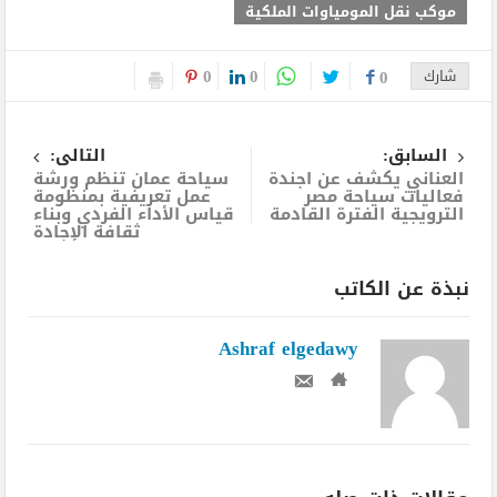
موكب نقل المومياوات الملكية
0
0
شارك
0
السابق:
التالى:
العناني يكشف عن اجندة
سياحة عمان تنظم ورشة
فعاليات سياحة مصر
عمل تعريفية بمنظومة
الترويجية الفترة القادمة
قياس الأداء الفردي وبناء
ثقافة الإجادة
نبذة عن الكاتب
Ashraf elgedawy