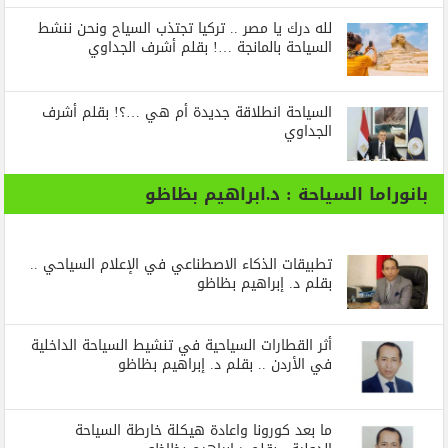
لله درك يا مصر .. تركيا تجتذب السياح ونحن ننشط
السياحة بالمانجة …! بقلم أشرف الجداوي
السياحة انطلاقة جديدة أم هي …؟! بقلم أشرف
الجداوي
بانوراما السياحة : د.ابراهيم بظاظو
تطبيقات الذكاء الاصطناعي في الإعلام السياحي ..
بقلم د. إبراهيم بظاظو
أثر القطارات السياحية في تنشيط السياحة الداخلية
في الأردن .. بقلم د. إبراهيم بظاظو
ما بعد كورونا واعادة هيكلة خارطة السياحة