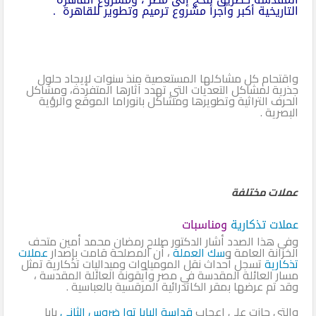
التاريخية أكبر وأجرأ مشروع ترميم وتطوير للقاهرة .
واقتحام كل مشاكلها المستعصية منذ سنوات لإيجاد حلول
جذرية لمشاكل التعديات التي تهدد آثارها المتفردة، ومشاكل
الحرف التراثية وتطويرها ومشاكل بانوراما الموقع والرؤية
البصرية .
عملات مختلفة
عملات تذكارية
ومناسبات
وفى هذا الصدد أشار الدكتور صلاح رمضان محمد أمين متحف
الخزانة العامة و
سك العملة
، أن المصلحة قامت بإصدار
عملات
تذكارية
تسجل أحداث نقل المومياوات وميداليات تذكارية تمثل
مسار العائلة المقدسة في مصر وأيقونة العائلة المقدسة ،
وقد تم عرضها بمقر الكاتدرائية المرقسية بالعباسية .
والتي حازت على إعجاب
قداسة البابا توا ضروس الثاني
بابا