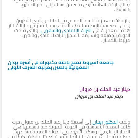
صبيًا وباركت العائلة أرض مصر من سيناء إلى الدير المحرّق
بأسيوط .
وارتبطت بمعجزات للسيد المسيح في الدلتا ، ووادي النطرون
وجبل الطير بسمالوط محافظة المنيا ، ودير المحرّق ومازالت آثار
هذه المعجزات في
التراث اللامادي والشفهي
، والتي قامت
الدولة بتجميعه وتسليمه للتسجيل تراث لا مادى وشفهي
مرتبط بالمسار .
جامعة أسيوط تمنح باحثة دكتوراه في أسرة يوان
المغولية بالصين بمرتبة الشرف الأولى
دينار عبد الملك بن مروان
دينار عبد الملك بن مروان
ولفت
الدكتور ريحان
إلى أهمية دينار عبد الملك بن مروان حيث
كانت العملة الأساسية في الدولة الأموية منذ تأسيسها هي
الدينار الإسلامي، وسكَّت النقود في الدولة الأموية منذ عهد
معاوية بن أبي سفيان ، إلا إنَّها شهدت تعريبًا وتنظيمًا كبيرًا في