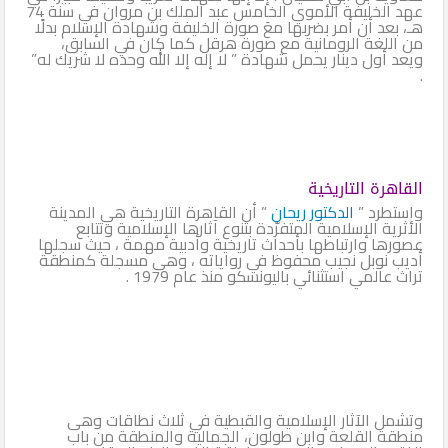
عهد الخليفة الأموي الخامس عبد الملك بن مروان في سنة 74
هـ، بعد أن أمر بضربها معَ صورة الخليفة وشهادة الإسلام بدلًا
من اللغة الرومانية مع صورة هرقل كما كان في السابق،
ويعد أول دينار يحمل شهادة ” لا إله إلا الله وحده لا شريك له”
.
القاهرة التاريخية
واستطرد ”
الدكتور ريحان
” أن القاهرة التاريخية هي المدينة
الأثرية الإسلامية المتفرّدة بتنوع آثارها الإسلامية وتتابع
عصورها وارتباطها بأحداث تاريخية وأدبية مهمة ، حيث سجلها
أديب نوبل نجيب محفوظ في رواياته ، وهى مسجلة كمنطقة
تراث عالمي استثنائي باليونسكو منذ عام 1979 .
وتشمل الآثار الإسلامية والقبطية في ثلاث نطاقات وهى
منطقة القلعة وابن طولون، الجمالية والمنطقة من باب