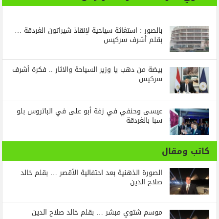
بالصور : استغاثة سياحية لإنقاذ شيراتون الغردقة …
بقلم أشرف سركيس
بيضة من دهب يا وزير السياحة والاثار .. فكرة أشرف
سركيس
عيسى وحنفي في زفة أبو على في الباتروس بلو
سبا بالغردقة
كاتب ومقال
الصورة الذهنية بعد احتفالية الأقصر … بقلم خالد
صلاح الدين
موسم شتوي مبشر … بقلم خالد صلاح الدين