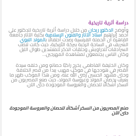
دراسة أثرية تاريخية
وأوضح
الدكتور ريحان
من خلال دراسة أثرية تاريخية للدكتور على
أحمد إبراهيم
أستاذ الآثار والفنون الإسلامية
بكلية الآثار جامعة
القاهرة أن الحملة الفرنسية رصدت احتفالًا ب
المولد النبوي
الشريف في الساحة الرحبة ببركة الأزبكية، حيث كانت تنصب
السرادقات للدراويش وحلقات الذكر للمنشدين طوال الليل
وكان الناس يجتمعون لمشاهدة المهرجين…
وكان الخليفة الفاطمي يخرج راكبًا حصانه ومن خلفه سيدة
القصر في هودجها في موكب مهيب يبدأ من قصر الخلافة
وحتى مشهد الحسين رضى الله عنه، ومن هذا الموكب ظهر ما
يعرف بحصان المولد وعروسة المولد، حيث صنع المصريون من
السكر أشكالًا للحصان والعروسة الموجودة حتى الآن.
صنع المصريون من السكر أشكالًا للحصان والعروسة الموجودة
حتى الآن