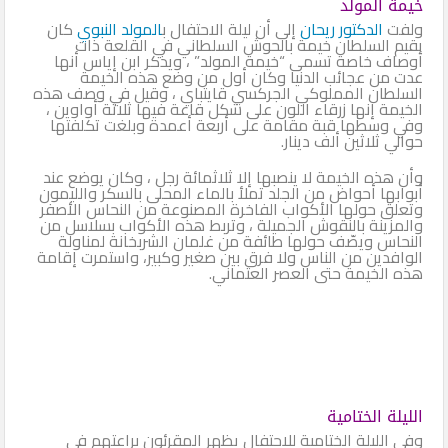
خيمة المولد
ولفت
الدكتور ريحان
إلى أن ليلة الاحتفال ب
المولد النبوي
كان
يقيم السلطان خيمة بالحوش السلطاني في القلعة ذات
أوصاف خاصة تسمى “خيمة المولد” ، ويذكر ابن إياس أنها
عدت من عجائب الدنيا وكان أول من وضع هذه الخيمة
السلطان المملوكي الجركسي قايتباي ، وقيل في وصف هذه
الخيمة إنها زرقاء اللون على شكل قاعة فيها ثلاثة أواوين ،
وفي وسطها قبة مقامة على أربعة أعمدة وبلغت تكلفتها
حوالي ثلاثين ألف دينار.
وأن هذه الخيمة لا ينصبها إلا ثلاثمائة رجل ، وكان يوضع عند
أبوابها أحواض من الجلد تملأ بالماء المحلى بالسكر والليمون
وتعلق حولها الأكواب الفاخرة المصنوعة من النحاس الأصفر
والمزينة بالنقوش الجميلة ، وتربط هذه الأكواب بسلاسل من
النحاس ويصّف حولها طائفة من غلمان الشربخانة لمناولة
الوافدين من الناس ولا فرق بين صغير وكبير، واستمرت إقامة
هذه الخيمة حتى العصر العثماني.
الليلة الختامية
وفي الليلة الختامية للاحتفال يظهر المقرئون براعتهم في