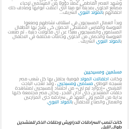
وشهد العصر الفاطمي عملا دؤوبًا من المسلمين لإحياء
مصانع الحلوى بمدينة أبو مينا التي أغلقت أبوابها وصادف ذلك
احتفالهم ب
المولد النبوي
الشريف…
وبدأ العمال المسيحيون في استئناف نشاطهم وصنعوا
العروسة والفارس الممتطى الحصان كي يفرح بها الأطفال
المسلمون والمسيحيون بعيدًا عن أي مدلولات دينية ، ثم صنعت
العروسة والحصان من الحلوى وخامات مختلفة في الاحتفال
ب
المولد النبوي
الشريف .
مسلمين ومسيحيين
وكانت
احتفالات المولد
قومية يحتفل بها كل شعب مصر
بنسيجه الوطني
مسلمين ومسيحيين
، وقد تعجب الباحث
الفرنسي «إدوارد ليم لين» من احتشاد المسيحيين لمشاهدة
حلقات المنشدين حتى أذان الفجر ، وكأن مصر مجتمعة كلها
بداية من الأمير ولى العهد في سرادقه حتى المزارعين
والعمال والصناع للاحتفال ب
المولد النبوي
.
كانت تنصب السرادقات للدراويش وحلقات الذكر للمنشدين
طوال الليل