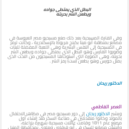
البطل الذى يمتطى جواده
ويطعن الشر بحربته
وفى الفترة المسيحية بعد ذلك صنع مسيحيو مصر العروسة في
مصانع بمنطقة أبو مينا بكينج مريوط بالإسكندرية ، وكانت ترمز
في المسيحية إلى النفس البشرية وهى اللعبة المفضلة للبنات
وصوروا الفارس وهو البطل الذى يمتطى جواده ويطعن الشر
بحربته، وهى الصورة التي استوحاها المسيحيون من النحت الذى
يمثل حورس وهو يطعن (ست) رمز الشر .
الدكتور ريحان
العصر الفاطمي
ويشير
الدكتور ريحان
إلى دور مسيحيو مصر في مظاهر الاحتفال
بالمولد وكانوا متقدمين في صناعة السكر منذ إنشاء أول
مصنع عام 1811 وقامت عائلات مسيحية شهيرة بزراعته،
وأنشئت مصانع للسكر في أبو قرقاص وملوى بمحافظة المنيا ،