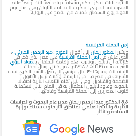
التلاوة بآيات الذكر الحكيم فيتعاقب واحد بعد الآخر وبعد صلاة
المغرب تمد الحلوى السكرية المختلفة الألوان وفي صباح يوم
المولد يوزع السلطان كميات من القمح على الزوايا.
زمن الحملة الفرنسية
ويشير
الدكتور ريحان
إلى أقوال
المؤرخ «عبد الرحمن الجبرتي»
،
الذي عاش في
زمن الحملة الفرنسية
على مصر الذى ذكر في
كتاباته أن نابليون بونابرت اهتم بإقامة الاحتفال ب
المولد النبوي
الشريف سنة (١٢١٣هـ/ ١٧٩٨م) ، من خلال إرسال نفقات
الاحتفالات وقدرها ٣٠٠ ريال فرنسي إلى منزل الشيخ البكري نقيب
الأشراف في مصر في حي الأزبكية، وكانت ترسل الطبول
الضخمة والقناديل، وفي الليل تقام الألعاب النارية احتفالًا
بالمولد، وعاود نابليون الاحتفال به في العام التالي لاستمالة
قلوب المصريين إلى الحملة الفرنسية وقادتها.
&& الدكتور عبد الرحيم ريحان مدير عام البحوث والدراسات
الأثرية والنشر العلمي بمناطق آثار جنوب سيناء بوزارة
السياحة والآثار