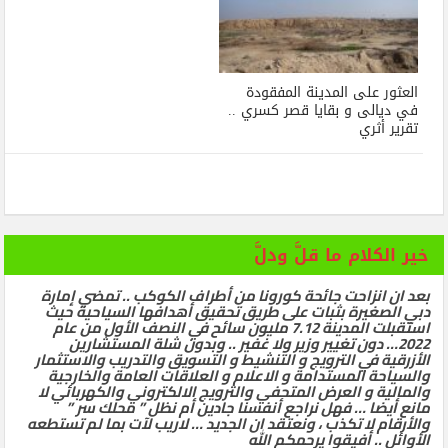
العثور على المدينة المفقودة
في ديالى و بقايا قصر كسري ..
تقرير أثري
خير الكلام ما قلَّ ودلَّ
بعد ان انزاحت جائحة كورونا من أطراف الكوكب .. تمضي إمارة
دبي الصغيرة بثبات على طريق تحقيق أهدافها السياحية حيث
استقبلت المدينة 7.12 مليون سائح في النصف الأول من عام
2022… دون تغيير وزير ولا غفير .. وبدون شلة المستشارين
الأزرقية في الترويج و التنشيط و التسويق والتدريب والاستثمار
والسياحة المستدامة و الاعلام و العلاقات العامة والخارجية
والمالية و العرض المتحفي والترويج الالكتروني والكهربائي لا
مانع أيضا … فهل نراجع أنفسنا جادين أم نظل ” محلك سر ”
والأرقام لا تكذب ، ونعتقد ان الجديد … لاريب لآت بما لم تستطعه
الأوائل .. أفيقوا يرحمكم الله