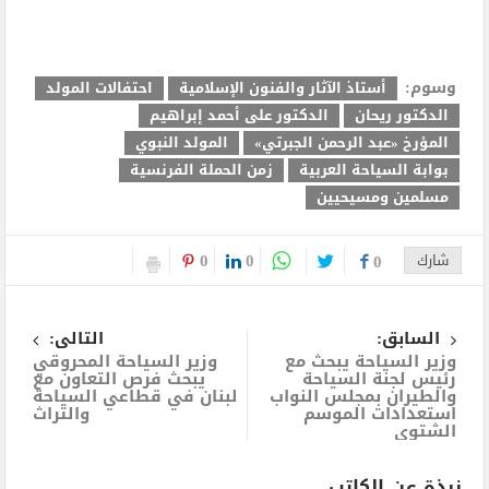
وسوم:
أستاذ الآثار والفنون الإسلامية
احتفالات المولد
الدكتور ريحان
الدكتور على أحمد إبراهيم
المؤرخ «عبد الرحمن الجبرتي»
المولد النبوي
بوابة السياحة العربية
زمن الحملة الفرنسية
مسلمين ومسيحيين
0
0
شارك
0
السابق:
التالى:
وزير السياحة يبحث مع
وزير السياحة المحروقي
رئيس لجنة السياحة
يبحث فرص التعاون مع
والطيران بمجلس النواب
لبنان في قطاعي السياحة
استعدادات الموسم
والتراث
الشتوي
نبذة عن الكاتب