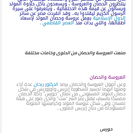
ينتظرون الحصان والعروسة ، ويسعدون بأكل حلاوة المولد
ويسألون عن قيمة هذه الاحتفالية ، ويتعرفوا على سيرة
الرسول الكريم ليقتدوا به.. وقد انفردت مصر عن سائر
الدول الإسلامية
بعمل عروسة وحصان المولد لإسعاد
أطفالها، والتي بدأت منذ
العصر الفاطمي
.
صنعت العروسة والحصان من الحلوى وخامات مختلفة
العروسة والحصان
وعن أصول العروسة والحصان يرصد
الدكتور ريحان
عدة آراء
ومنها أنهما تجسيد لأسطورة إيزيس وأوزوريس في شكل
حصان المولد المستوحى من تمثال “حورس” راكبًا الحصان
ممسكًا بالسيف ليقتل رمز الشر “ست” والذى صور على هيئة
تمساح، وفى شكل عروسة المولد وكرانيشها الملونة
المستوحاة من جناح إيزيس الملون…
حورس