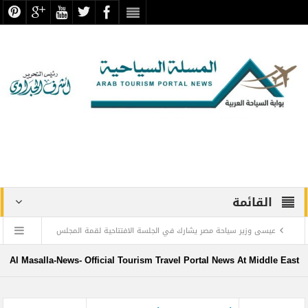
القائمة
عيسى وزير سياحة مصر يشارك في الجلسة الافتتاحية لقمة المجلس
الدولي للسفر والسياحة
Al Masalla-News- Official Tourism Travel Portal News At Middle East
منتجع ليجولاند دبي يحتفل باليوم العالمي للطفل مع أطفال”ماساكا