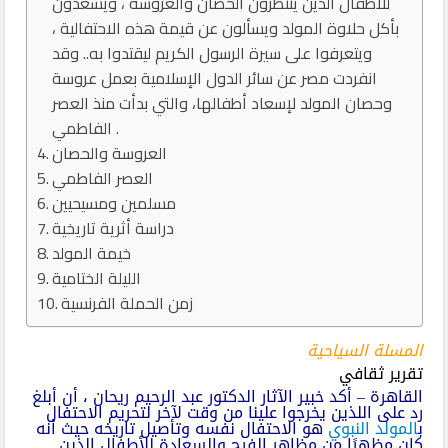
للأطفال الذين ينتظرون الحصان والعروسة ، ويسعدون
بأكل حلاوة المولد ويسألون عن قيمة هذه الاحتفالية ،
ويتعرفوا على سيرة الرسول الكريم ليقتدوا به.. وقد
انفردت مصر عن سائر الدول الإسلامية بعمل عروسة
وحصان المولد لإسعاد أطفالها، والتي بدأت منذ العصر
الفاطمي .
العروسة والحصان
العصر الفاطمي
مسلمين ومسيحيين
دراسة أثرية تاريخية
خيمة المولد
الليلة الختامية
زمن الحملة الفرنسية
المسلة السياحية
تقرير ثقافي
القاهرة – أكد خبير الآثار الدكتور عبد الرحيم ريحان ، أن أبلغ
رد على اللذين يخرجوا علينا من وقت لآخر لتحريم الاحتفال
ب
المولد النبوي
هو الاحتفال نفسه وتأصيل تاريخه حيث أنه
كان مظهرًا من مظاهر الفرح والسعادة للأطفال الذين