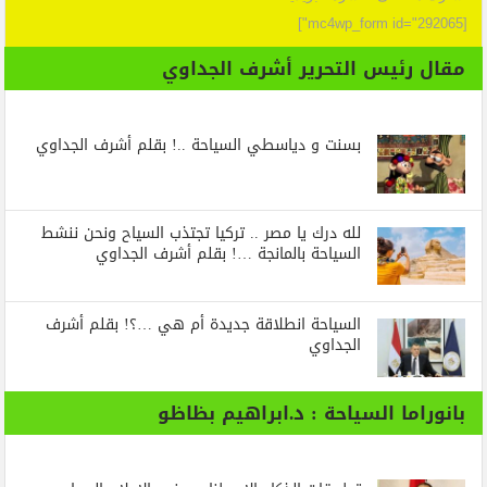
[mc4wp_form id="292065"]
مقال رئيس التحرير أشرف الجداوي
بسنت و دياسطي السياحة ..! بقلم أشرف الجداوي
لله درك يا مصر .. تركيا تجتذب السياح ونحن ننشط
السياحة بالمانجة …! بقلم أشرف الجداوي
السياحة انطلاقة جديدة أم هي …؟! بقلم أشرف
الجداوي
بانوراما السياحة : د.ابراهيم بظاظو