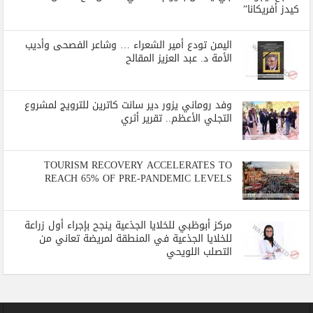
كيدز أفريكانا”
اليمن تودع أمير الشعراء … وشاعر الفصحى وأديب
الأمة د. عبد العزيز المقالح
وفد روماني يزور دير سانت كاترين للترويج لمشروع
التجلي الأعظم.. تقرير أثري
TOURISM RECOVERY ACCELERATES TO
REACH 65% OF PRE-PANDEMIC LEVELS
مركز أبوظبي للخلايا الجذعية ينجح بإجراء أول زراعة
للخلايا الجذعية في المنطقة لمريضة تعاني من
التصلب اللويحي