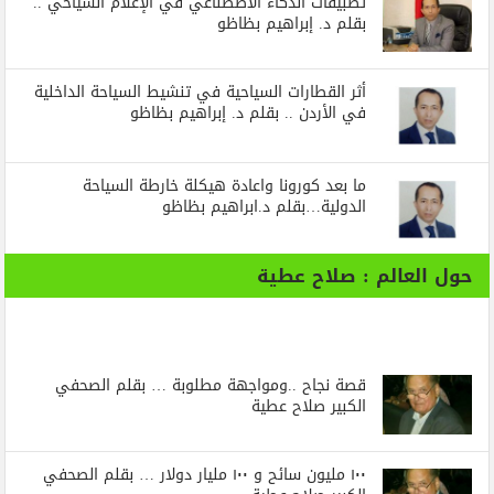
تطبيقات الذكاء الاصطناعي في الإعلام السياحي ..
بقلم د. إبراهيم بظاظو
أثر القطارات السياحية في تنشيط السياحة الداخلية
في الأردن .. بقلم د. إبراهيم بظاظو
ما بعد كورونا واعادة هيكلة خارطة السياحة
الدولية…بقلم د.ابراهيم بظاظو
حول العالم : صلاح عطية
قصة نجاح ..ومواجهة مطلوبة … بقلم الصحفي
الكبير صلاح عطية
١٠٠ مليون سائح و ١٠٠ مليار دولار … بقلم الصحفي