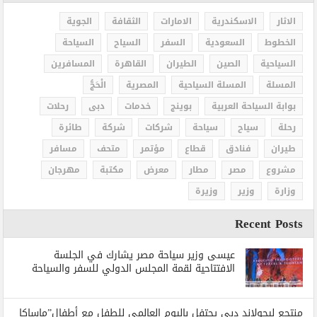
الاثار
الاسكندرية
الامارات
الثقافة
الجوية
الخطوط
السعودية
السفر
السياح
السياحة
السياحية
الصين
الطيران
القاهرة
المسافرين
المسلة
المسلة السياحية
المصرية
الْحَجُّ
بوابة السياحة العربية
بوينج
خدمات
دبى
رحلات
رحلة
سياح
سياحة
شركات
شركة
طائرة
طيران
فنادق
قطاع
مؤتمر
متحف
مسافر
مشروع
مصر
مطار
معرض
مكتبة
مهرجان
وزارة
وزير
وزيرة
Recent Posts
عيسى وزير سياحة مصر يشارك في الجلسة
الافتتاحية لقمة المجلس الدولي للسفر والسياحة
منتجع ليجولاند دبي يحتفل باليوم العالمي للطفل مع أطفال”ماساكا