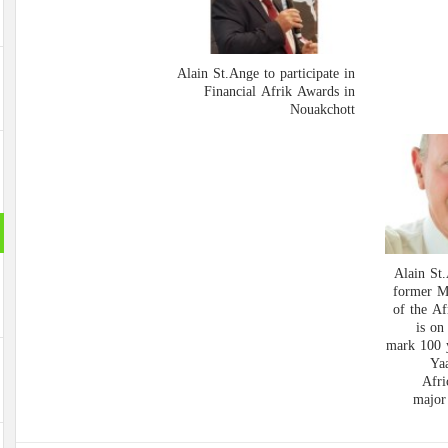
Alain St.Ange to participate in
Financial Afrik Awards in
Nouakchott
Alain St.
former Mi
of the A
is on
mark 100 y
Ya
Afri
major