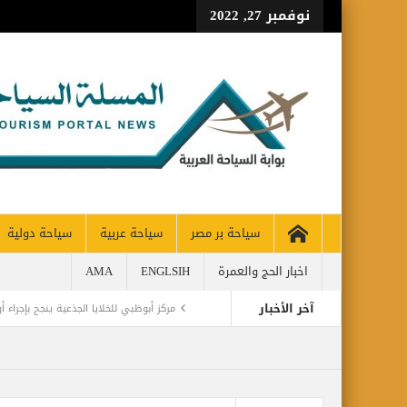
نوفمبر 27, 2022
سياحة بر مصر
سياحة عربية
سياحة دولية
اخبار الحج والعمرة
ENGLSIH
AMA
آخر الأخبار
مركز أبوظبي للخلايا الجذعية ينجح بإجراء
مطارات دبي تتوقع زيادة استثنائية في أعداد المس
كأس العالم وحتى لا تضيع الحقوق..انتبهو