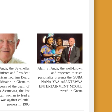
Ange, the Seychelles
Alain St.Ange, the well-known
nister and President
and respected tourism
frican Tourism Board
personality presents the GUBA
 Mission in Ghana to
NANA YAA ASANTEWAA
ears of the death of
ENTERTAINMENT MOGUL
a Asantewaa, the last
award in Gnana
can woman to lead a
 war against colonial
powers in 1900