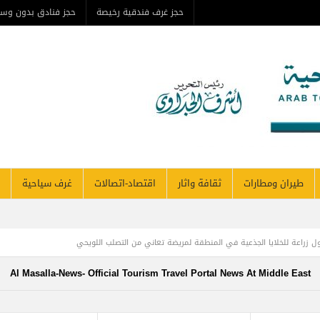
حجز غرف فندقية رخيصة
حجز فنادق بدون وس
طيران ومطارات
ثقافة واثار
اقتصاد-اتصالات
غرف سياحية
 أول زراعة للخلايا الجذعية في المنطقة لمريضة تعاني من التصلب اللويحي
افرين بنهاية العام لتصل إلى 64.3 مليون مسافر
Al Masalla-News- Official Tourism Travel Portal News At Middle East
ا مصر هي التي صدرت الإسلام وأزهرها منارته .. بقلم د. عبد الرحيم ريحان
طيران الإما