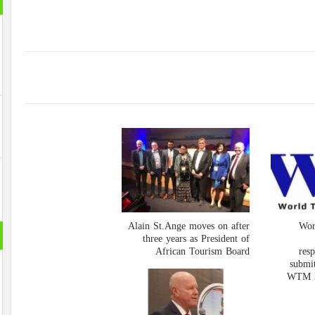
Alain St.Ange moves on after
Wor
three years as President of
African Tourism Board
resp
submit
WTM R