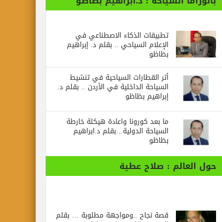
بانوراما السياحة : د.ابراهيم بظاظو
تطبيقات الذكاء الاصطناعي في
الإعلام السياحي .. بقلم د. إبراهيم
بظاظو
أثر القطارات السياحية في تنشيط
السياحة الداخلية في الأردن .. بقلم د.
إبراهيم بظاظو
ما بعد كورونا واعادة هيكلة خارطة
السياحة الدولية…بقلم د.ابراهيم
بظاظو
حول العالم : صلاح عطية
قصة نجاح ..ومواجهة مطلوبة … بقلم