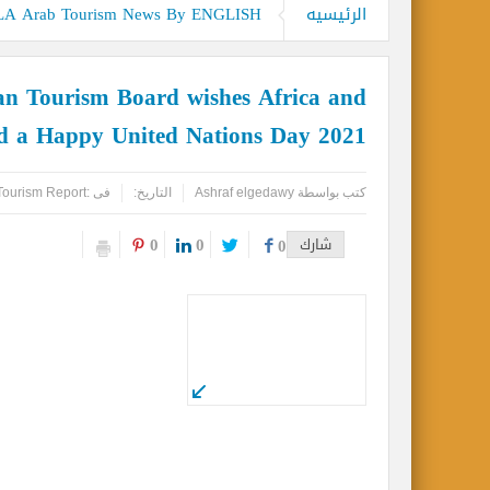
المواقع الأثرية والمتاحف المصرية تشهد إ
الرئيسيه
 Arab Tourism News By ENGLISH
بحضور دبلوماسيين عرب.. أمين عام مركز ال
ican Tourism Board wishes Africa and
الصحة الخليجي يحذر : زيادة الكتلة الع
d a Happy United Nations Day 2021
مصر للطيران تشارك في النسخة ٤٣ لبورصة لندن الدولية للسياحة WTM 2022
كتب بواسطة
Ashraf elgedawy
التاريخ:
فى :
Tourism Report
0
0
شارك
0