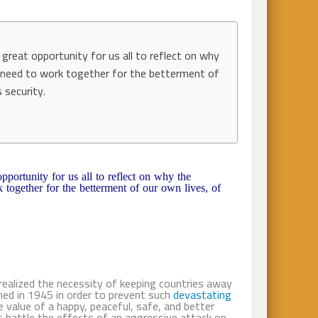
great opportunity for us all to reflect on why
e need to work together for the betterment of
 security.
pportunity for us all to reflect on why the
 together for the betterment of our own lives, of
 realized the necessity of keeping countries away
ed in 1945 in order to prevent such
devastating
value of a happy, peaceful, safe, and better
 battle the effects of an aggressive attack on