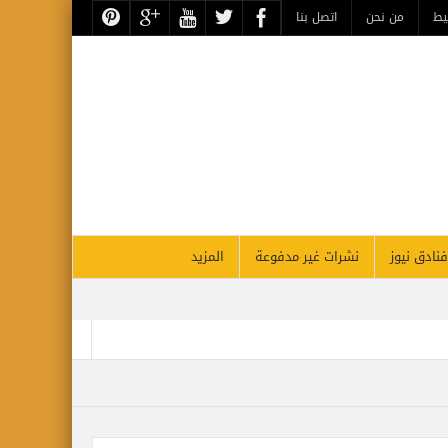
يط
من نحن
اتصل بنا
فنادق نيوز
نشرات غير مدفوعة
المزيد
رات تسيّر رحلتين مباشرتين يومياً إلى كولومبو أول ديسمبر