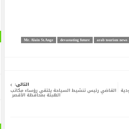
Mr. Alain St.Ange
devastating future
arab tourism news
التالى:
دية
القاضي رئيس تنشيط السياحة يلتقي رؤساء مكاتب
الهيئة بمحافظة الأقصر