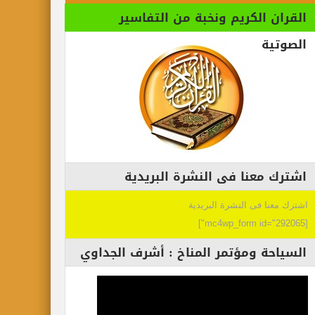
القران الكريم ونخبة من التفاسير
الصوتية
اشترك معنا فى النشرة البريدية
اشترك معنا فى النشرة البريدية
[mc4wp_form id="292065"]
السياحة ومؤتمر المناخ : أشرف الجداوي