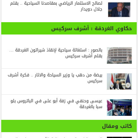
لصالح الاستثمار الرياضي بمقاصدنا السياحية .. بقلم
جلال دويدار
حكاوي الغردقة : أشرف سركيس
بالصور : استغاثة سياحية لإنقاذ شيراتون الغردقة …
بقلم أشرف سركيس
بيضة من دهب يا وزير السياحة والاثار .. فكرة أشرف
سركيس
عيسى وحنفي في زفة أبو على في الباتروس بلو
سبا بالغردقة
كاتب ومقال