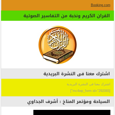
Booking.com
القران الكريم ونخبة من التفاسير الصوتية
اشترك معنا فى النشرة البريدية
اشترك معنا فى النشرة البريدية
[mc4wp_form id="292065"]
السياحة ومؤتمر المناخ : أشرف الجداوي