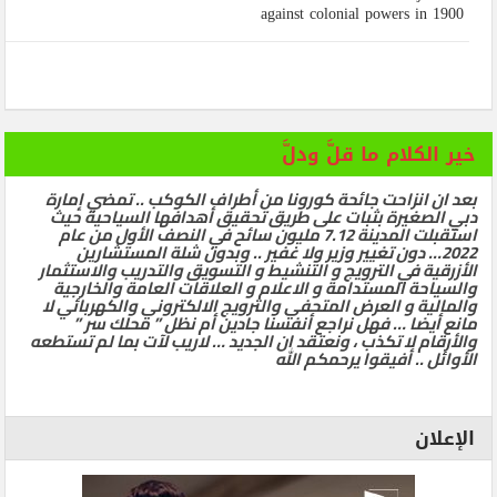
against colonial powers in 1900
خير الكلام ما قلَّ ودلَّ
بعد ان انزاحت جائحة كورونا من أطراف الكوكب .. تمضي إمارة
دبي الصغيرة بثبات على طريق تحقيق أهدافها السياحية حيث
استقبلت المدينة 7.12 مليون سائح في النصف الأول من عام
2022… دون تغيير وزير ولا غفير .. وبدون شلة المستشارين
الأزرقية في الترويج و التنشيط و التسويق والتدريب والاستثمار
والسياحة المستدامة و الاعلام و العلاقات العامة والخارجية
والمالية و العرض المتحفي والترويج الالكتروني والكهربائي لا
مانع أيضا … فهل نراجع أنفسنا جادين أم نظل ” محلك سر ”
والأرقام لا تكذب ، ونعتقد ان الجديد … لاريب لآت بما لم تستطعه
الأوائل .. أفيقوا يرحمكم الله
الإعلان