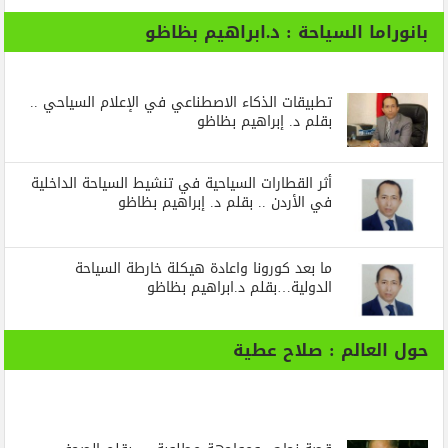
بانوراما السياحة : د.ابراهيم بظاظو
تطبيقات الذكاء الاصطناعي في الإعلام السياحي ..
بقلم د. إبراهيم بظاظو
أثر القطارات السياحية في تنشيط السياحة الداخلية
في الأردن .. بقلم د. إبراهيم بظاظو
ما بعد كورونا واعادة هيكلة خارطة السياحة
الدولية…بقلم د.ابراهيم بظاظو
حول العالم : صلاح عطية