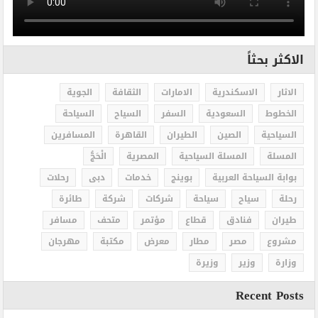
الاكثر بحثاً
الاثار
الاسكندرية
الامارات
الثقافة
الجوية
الخطوط
السعودية
السفر
السياح
السياحة
السياحية
الصين
الطيران
القاهرة
المسافرين
المسلة
المسلة السياحية
المصرية
الْحَجُّ
بوابة السياحة العربية
بوينج
خدمات
دبى
رحلات
رحلة
سياح
سياحة
شركات
شركة
طائرة
طيران
فنادق
قطاع
مؤتمر
متحف
مسافر
مشروع
مصر
مطار
معرض
مكتبة
مهرجان
وزارة
وزير
وزيرة
Recent Posts