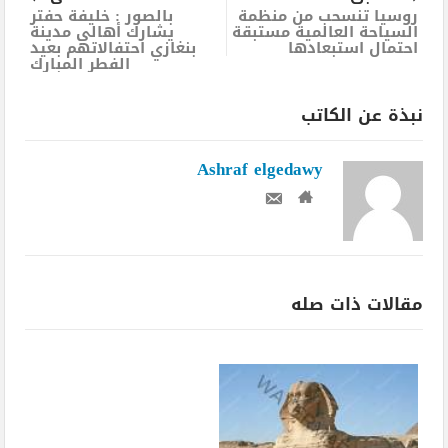
روسيا تنسحب من منظمة
بالصور : خليفة حفتر
السياحة العالمية مستبقة
يشارك أهالي مدينة
احتمال استبعادها
بنغازي احتفالاتهم بعيد
الفطر المبارك
نبذة عن الكاتب
Ashraf elgedawy
مقالات ذات صله