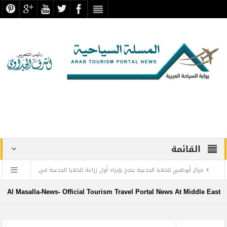
القائمة
مركز أبوظبي للخلايا الجذعية ينجح بإجراء أول زراعة للخلايا الجذعية في
المنطقة لمريضة تعاني من التصلب اللويحي
Al Masalla-News- Official Tourism Travel Portal News At Middle East
مطارات دبي تتوقع زيادة استثنائية في أعداد المسافرين بنهاية العام