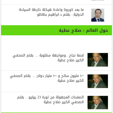
ما بعد كورونا واعادة هيكلة خارطة السياحة
الدولية…بقلم د.ابراهيم بظاظو
حول العالم : صلاح عطية
قصة نجاح ..ومواجهة مطلوبة … بقلم الصحفي
الكبير صلاح عطية
١٠٠ مليون سائح و ١٠٠ مليار دولار … بقلم الصحفي
الكبير صلاح عطية
الصفحات المجهولة من ثورة 23 يوليو .. بقلم
الصحفي الكبير صلاح عطية