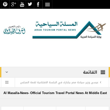
القائمة
عيسى وزير سياحة مصر يشارك في الجلسة الافتتاحية لقمة المجلس
الدولي للسفر والسياحة
Al Masalla-News- Official Tourism Travel Portal News At Middle East
منتجع ليجولاند دبي يحتفل باليوم العالمي للطفل مع أطفال”ماساكا