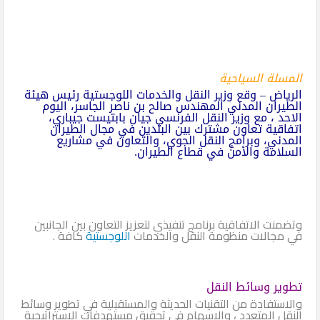
المسلة السياحية
الرياض – وقع وزير النقل والخدمات اللوجستية رئيس هيئة
الطيران المدني المهندس صالح بن ناصر الجاسر، اليوم
الاحد ، مع وزير النقل الفرنسي جيان بابتيست جيباري،
اتفاقية تعاون مشترك بين البلدين في مجال الطيران
المدني، وبرامج النقل الجوي، والتعاون في مشاريع
السلامة والأمن في قطاع الطيران.
وتضمنت الاتفاقية برنامج تنفيذي لتعزيز التعاون بين الجانبين
في مجالات منظومة النقل والخدمات
اللوجستية
كافة .
تطوير وسائط النقل
والاستفادة من التقنيات الحديثة والمستقبلية في تطوير وسائط
النقل المتعدد ، والإسهام في تحقيق مستهدفات الاستراتيجية