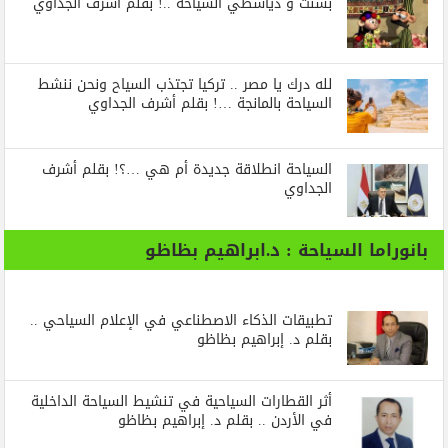
بسنت و دياسطي السياحة ..! بقلم أشرف الجداوي
لله درك يا مصر .. تركيا تجتذب السياح ونحن ننشط
السياحة بالمانجة …! بقلم أشرف الجداوي
السياحة انطلاقة جديدة أم هي …؟! بقلم أشرف
الجداوي
بانوراما السياحة : د.ابراهيم بظاظو
تطبيقات الذكاء الاصطناعي في الإعلام السياحي ..
بقلم د. إبراهيم بظاظو
أثر القطارات السياحية في تنشيط السياحة الداخلية
في الأردن .. بقلم د. إبراهيم بظاظو