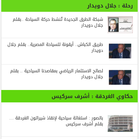
رحلة : جلال دويدار
شبكة الطرق الجديدة تُنشط حركة السياحة ..بقلم
جلال دويدار
طريق الكباش.. أيقونة للسياحة المصرية.. بقلم جلال
دويدار
لصالح الاستثمار الرياضي بمقاصدنا السياحية .. بقلم
جلال دويدار
حكاوي الغردقة : أشرف سركيس
بالصور : استغاثة سياحية لإنقاذ شيراتون الغردقة …
بقلم أشرف سركيس