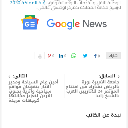
الوطنية للنقل والخدمات اللوجستية وفق
رؤية المملكة 2030
لترسيخ مكانة المملكة كمركز لوجستي عالمي.
0
0
شارك
0
السابق:
التالى:
جامعة الأميرة نورة
أمين عام السياحة ومدير
بالرياض تشارك فى افتتاح
الآثار يتفقدان مواقع
المؤتمر 24 للآثاريين العرب
سياحية وأثرية بجنوب
بالشيخ زايد
الأردن لتعزيز مكانتها
كوجهات فريدة
نبذة عن الكاتب