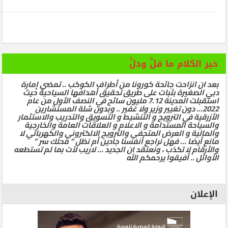
خير الكلام ما قلَّ ودلَّ
بعد ان انزاحت جائحة كورونا من أطراف الكوكب .. تمضي إمارة
دبي الصغيرة بثبات على طريق تحقيق أهدافها السياحية حيث
استقبلت المدينة 7.12 مليون سائح في النصف الأول من عام
2022… دون تغيير وزير ولا غفير .. وبدون شلة المستشارين
الأزرقية في الترويج و التنشيط و التسويق والتدريب والاستثمار
والسياحة المستدامة و الاعلام و العلاقات العامة والخارجية
والمالية و العرض المتحفي والترويج الالكتروني والكهربائي لا
مانع أيضا … فهل نراجع أنفسنا جادين أم نظل ” محلك سر ”
والأرقام لا تكذب ، ونعتقد ان الجديد … لاريب لآت بما لم تستطعه
الأوائل .. أفيقوا يرحمكم الله
الإعلان