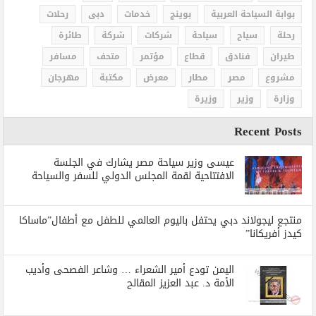
بوابة السياحة العربية
بوينج
خدمات
دبى
رحلات
رحلة
سياح
سياحة
شركات
شركة
طائرة
طيران
فنادق
قطاع
مؤتمر
متحف
مسافر
مشروع
مصر
مطار
معرض
مكتبة
مهرجان
وزارة
وزير
وزيرة
Recent Posts
عيسى وزير سياحة مصر يشارك في الجلسة
الافتتاحية لقمة المجلس الدولي للسفر والسياحة
منتجع ليجولاند دبي يحتفل باليوم العالمي للطفل مع أطفال”ماساكا
كيدز أفريكانا”
اليمن تودع أمير الشعراء … وشاعر الفصحى وأديب
الأمة د. عبد العزيز المقالح