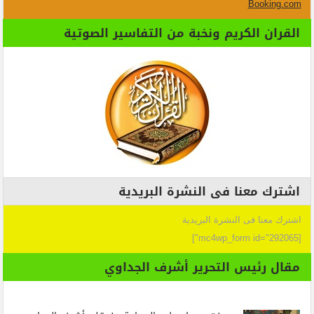
Booking.com
القران الكريم ونخبة من التفاسير الصوتية
اشترك معنا فى النشرة البريدية
اشترك معنا فى النشرة البريدية
[mc4wp_form id="292065"]
مقال رئيس التحرير أشرف الجداوي