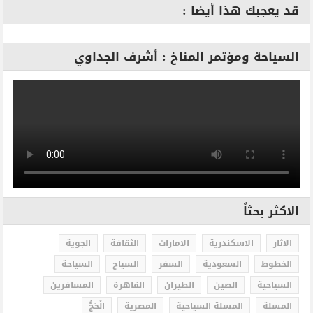
قد يعجبك هذا أيضا :
السياحة ومؤتمر المناخ : أشرف الجداوي
الاكثر بحثاً
الاثار
الاسكندرية
الامارات
الثقافة
الجوية
الخطوط
السعودية
السفر
السياح
السياحة
السياحية
الصين
الطيران
القاهرة
المسافرين
المسلة
المسلة السياحية
المصرية
الْحَجُّ