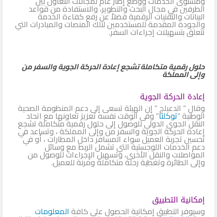
ومستوى الخدمات ووضع إطار عام لمجالات التعاون بين
الطرفين في مجال البحث والتطوير، والاستفادة من قواعد
البيانات والتقنيات الرقمية فضلاً عن رفع كفاءة الخدمة
والجودة المقدمة للمستخدمين لتلك المنصات والمبادرات التي
تتعلق بتسهيلات إجراءات السفر.
حلول رقمية متكاملة تشجع إعادة الحركة الجوية والسفر من
وإلى المملكة
إعادة الحركة الجوية
وقال ” الدعيلج ” إن الهيئة تسعى إلى دعم المنظومة الصحية
الوطنية “
توكلنا
” وفى الوقت نفسه تعزيز تعاونها مع اتحاد
النقل الجوي الدولي للوصول إلى حلول رقمية متكاملة تشجع
إعادة الحركة الجوية والسفر من وإلى المملكة ، وتساعد في
تحسين تجربة العميل سواء المسافر داخل المطارات ، أو في
دعم الخدمات اللوجستية التي تشمل الربط مع وسائل
المواصلات والنقل الأخرى، وتسهيل الإجراءات للوصول من
وإلى الطائرة وتغطية رحلة متكاملة ومرنة للعميل.
إمكانية التطبيق
وسيوفر التطبيق إمكانية الحصول على كافة
المعلومات