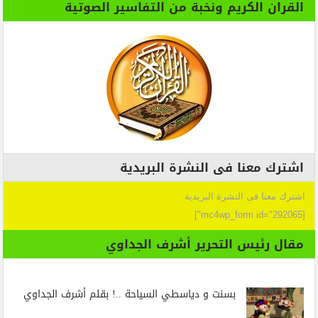
القران الكريم ونخبة من التفاسير الصوتية
اشترك معنا فى النشرة البريدية
اشترك معنا فى النشرة البريدية
[mc4wp_form id="292065"]
مقال رئيس التحرير أشرف الجداوي
بسنت و دياسطي السياحة ..! بقلم أشرف الجداوي