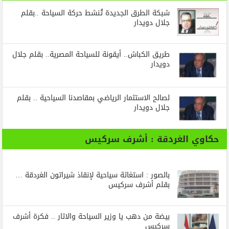
شبكة الطرق الجديدة تُنشط حركة السياحة ..بقلم
جلال دويدار
طريق الكباش.. أيقونة للسياحة المصرية.. بقلم جلال
دويدار
لصالح الاستثمار الرياضي بمقاصدنا السياحية .. بقلم
جلال دويدار
حكاوي الغردقة : أشرف سركيس
بالصور : استغاثة سياحية لإنقاذ شيراتون الغردقة …
بقلم أشرف سركيس
بيضة من دهب يا وزير السياحة والاثار .. فكرة أشرف
سركيس