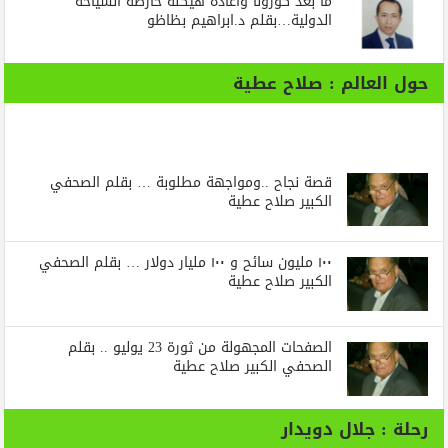
ما بعد كورونا واعادة هيكلة خارطة السياحة
الدولية…بقلم د.ابراهيم بظاظو
حول العالم : صلاح عطية
قصة نجاح ..ومواجهة مطلوبة … بقلم الصحفي
الكبير صلاح عطية
١٠٠ مليون سائح و ١٠٠ مليار دولار … بقلم الصحفي
الكبير صلاح عطية
الصفحات المجهولة من ثورة 23 يوليو .. بقلم
الصحفي الكبير صلاح عطية
رحلة : جلال دويدار