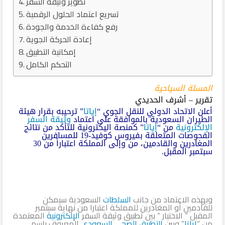
تطوير وثيقة السفر
تسريع اعتماد الحلول الرقمية
رفع كفاءة الخدمة والجودة
إعادة الحركة الجوية
إمكانية التطبيق
التحكم الكامل
المسلة السياحية
تقرير – أشرف الحديدي
أعلن الاتحاد الدولي للنقل الجوي “
إياتا
” ترحيبه بقرار هيئة
الطيران السعودية بالموافقة على اعتماد
وثيقة السفر
الإلكترونية
من “
إياتا
” كمنصة اليكترونية للتأكد من نتائج
الفحوصات المتعلقة بفيروس كوفيد-19 للمسافرين
المغادرين والقادمين، من وإلى المملكة اعتباراً من 30
سبتمبر المقبل.
وبهذه الاعتماد من جانب
السلطات
السعودية سيمكن
للقادمين أو المغادرين للمملكة اعتبارا من نهاية سبتمبر
المقبل ” الاختيار ” بين تطبيق وثيقة السفر
الإلكترونية
المعتمدة
من “
إياتا
” وبين
التطبيق الصحي السعودي
المعروف باسم