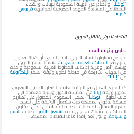
“
توكلنا
” والصادر عن الهيئة السعودية للبيانات والذكاء
الاصطناعي لمساندة الجهود الحكومية لمواجهة
فيروس
كورونا
.
الاتحاد الدولي للنقل الجوي
تطوير وثيقة السفر
وأوضح مسئولو الاتحاد الدولي للنقل الجوي أن هناك تعاون
وثيق مع
المملكة العربية السعودية
لتنشيط السفر الجوي
وبشكل آمن ومريح إذ كانت الخطوط العربية السعودية واحدة
من الجهات الشريكة في مرحلة تطوير وثيقة السفر
الإلكترونية
من “
إياتا
” ..
كما يجري العمل مع الهيئة العامة للطيران المدني السعودي
لتطوير وثيقة
إياتا
في المملكة لتكون وسيلة معتمدة الى
جانب تطبيق ”
توكلنا
” الصحي السعودي للحصول على تصاريح
مسبقة لدخول المملكة حيث ستعمل الوثيقة على تبسيط
وتعزيز الامتثال للمتطلبات الصحية للمسافرين الذين يدخلون
المملكة والمساهمة في إعادة
التشغيل الآمن
لصناعة
السفر
والسياحة
، والتي تعد رافداً هاماً لاقتصاد المملكة.