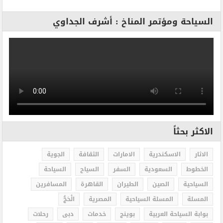
السياحة ومؤتمر المناخ : أشرف الجداوي
الاكثر بحثاً
الاثار
الاسكندرية
الامارات
الثقافة
الجوية
الخطوط
السعودية
السفر
السياح
السياحة
السياحية
الصين
الطيران
القاهرة
المسافرين
المسلة
المسلة السياحية
المصرية
الْحَجُّ
بوابة السياحة العربية
بوينج
خدمات
دبى
رحلات