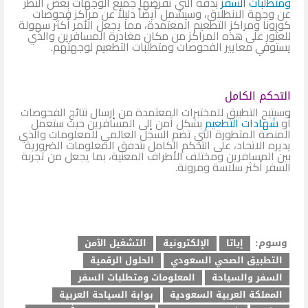
ومتطلبات السفر
بدقة التي تفرضها جميع الوجهات بغض النظر
عن وجهة الانطلاق، وسيشمل أيضاً دليلاً عن مراكز فحوصات
كورونا ومراكز التطعيم المعتمدة، مما يجعل الأمر أكثر سهولة
للعثور على هذه المراكز من مكان مغادرة المسافرين والذي
يستوفي معايير الفحوصات ومتطلبات التطعيم لوجهتهم.
التحكم الكامل
وسيتيح التطبيق للمختبرات المعتمدة من إرسال نتائج الفحوصات
أو
شهادات التطعيم
بشكل آمن إلى المسافرين حيث ستعمل
المنصة المتطورة التي تضم السجل العالمي للمعلومات والذي
يديره الاتحاد، على التحكم الكامل بتدفق المعلومات الضرورية
بين المسافرين ومختلف الأطراف المعنية، بما يجعل من تجربة
السفر أكثر سلاسة ومرونة.
وسوم:
إياتا
الإلكترونية
التشغيل الآمن
التطبيق الصحي السعودي
الحلول الرقمية
السفر والسياحة
المعلومات ومتطلبات السفر
المملكة العربية السعودية
بوابة السياحة العربية