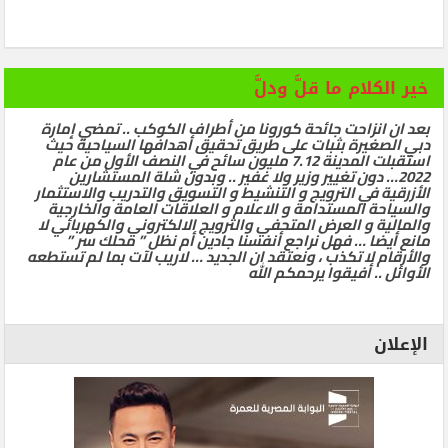
خير الكلام ما قلَّ ودلَّ
بعد ان انزاحت جائحة كورونا من أطراف الكوكب .. تمضي إمارة
دبي الصغيرة بثبات على طريق تحقيق أهدافها السياحية حيث
استقبلت المدينة 7.12 مليون سائح في النصف الأول من عام
2022… دون تغيير وزير ولا غفير .. وبدون شلة المستشارين
الأزرقية في الترويج و التنشيط و التسويق والتدريب والاستثمار
والسياحة المستدامة و الاعلام و العلاقات العامة والخارجية
والمالية و العرض المتحفي والترويج الالكتروني والكهربائي لا
مانع أيضا … فهل نراجع أنفسنا جادين أم نظل ” محلك سر ”
والأرقام لا تكذب ، ونعتقد ان الجديد … لاريب لآت بما لم تستطعه
الأوائل .. أفيقوا يرحمكم الله
الإعلان