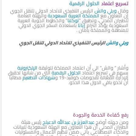
تسريع اعتماد
الحلول الرقمية
وقال
ويلي والش
الرئيس التنفيذي للاتحاد الدولي للنقل الجوي
إن التعاون مع
المملكة العربية السعودية
والهيئة العامة
للطيران المدني، وتطبيق “
توكلنا
” والخطوط الجوية العربية
السعودية يؤكد التزام
إياتا
باستعادة السفر الجوي الدولي
للمنطقة والمملكة بأمان .
ويلي والش
الرئيس التنفيذي للاتحاد الدولي للنقل الجوي
وأشار ” والش” الى أن اعتماد المملكة للوثيقة
الإلكترونية
يسهم في تسريع اعتماد
الحلول الرقمية
التي من شأنها تحقيق
الإدارة الفعّالة لفحوصات كوفيد-19 و
شهادات التطعيم
مطالبا
أن تحذو باقي الدول هذا الحذو.
رفع كفاءة الخدمة والجودة
ومن جهته أوضح
عبدالعزيز بن عبدالله الدعيلج
رئيس هيئة
الطيران المدني أن هذا التعاون مع الهيئة السعودية للبيانات
والذكاء الاصطناعي يأتي ضمن تنظيم الأعمال والمسئوليات