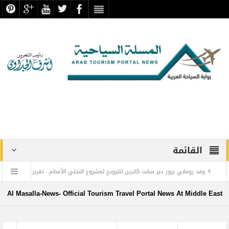
القائمة
وفد روماني يزور دير سانت كاترين للترويج لمشروع التجلي الأعظم.. تقرير
أثري
Al Masalla-News- Official Tourism Travel Portal News At Middle East
TOURISM RECOVERY ACCELERATES TO REACH 65% OF PRE-