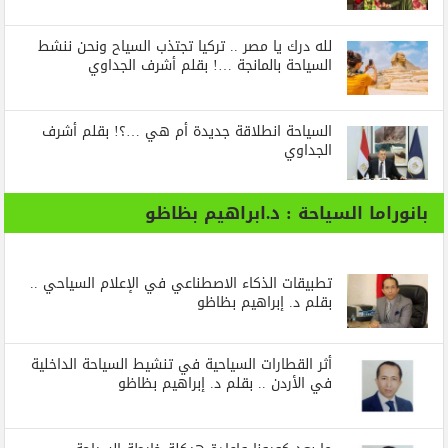
لله درك يا مصر .. تركيا تجتذب السياح ونحن ننشط
السياحة بالمانجة …! بقلم أشرف الجداوي
السياحة انطلاقة جديدة أم هي …؟! بقلم أشرف
الجداوي
بانوراما السياحة : د.ابراهيم بظاظو
تطبيقات الذكاء الاصطناعي في الإعلام السياحي ..
بقلم د. إبراهيم بظاظو
أثر القطارات السياحية في تنشيط السياحة الداخلية
في الأردن .. بقلم د. إبراهيم بظاظو