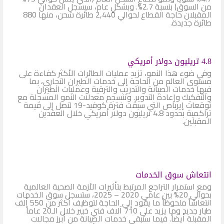
من السوق) بنسبة 2.7%. وبشكلٍ عام، سيسجل العقدان
المقبلان حاجة القطاع لحوالي 2,440 طائرة شحن، منها 880
طائرة جديدة.
4.8 تريليون دولار أمريكي
وفي ضوء هذا النمو، تزيد عمليات الطائرات الأكثر كفاءة على
مستوى العالم من الحاجة إلى خدمات الطيران التجاري، بما
فيها خدمات الصيانة والتدريب والترقية وعمليات الطيران
والتفكيك وإعادة التدوير. وتنسجم معدلات النمو المسجلة مع
توقعات إيرباص التي سبقت فترة كوفيد-19 لتصل إلى قيمة
تراكمية بحدود 4.8 تريليون دولار أمريكي خلال العقدين
المقبلين.
انتعاش سوق الخدمات
ومع استمرار التراجع المرتبط بتأثيرات الأزمة الصحية العالمية
بحوالي 20% بين عامي 2020 – 2025، ستسجل سوق الخدمات
انتعاشاً ملحوظاً ما يقود إلى الحاجة لتوظيف أكثر من 550 ألف
طيار جديد وما يزيد على 710 آلاف فني خبير خلال الـ20 عاماً
المقبلة أيضاً. فيما ستبقى خدمات الصيانة من أبرز مجالات