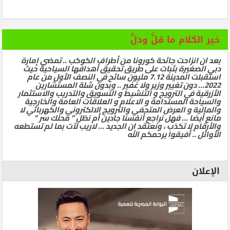
خير الكلام ما قلَّ ودلَّ
بعد ان انزاحت جائحة كورونا من أطراف الكوكب .. تمضي إمارة
دبي الصغيرة بثبات على طريق تحقيق أهدافها السياحية حيث
استقبلت المدينة 7.12 مليون سائح في النصف الأول من عام
2022… دون تغيير وزير ولا غفير .. وبدون شلة المستشارين
الأزرقية في الترويج و التنشيط و التسويق والتدريب والاستثمار
والسياحة المستدامة و الاعلام و العلاقات العامة والخارجية
والمالية و العرض المتحفي والترويج الالكتروني والكهربائي لا
مانع أيضا … فهل نراجع أنفسنا جادين أم نظل ” محلك سر ”
والأرقام لا تكذب ، ونعتقد ان الجديد … لاريب لآت بما لم تستطعه
الأوائل .. أفيقوا يرحمكم الله
الإعلان