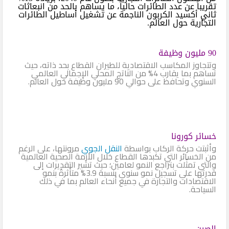
تقريباً عن عدد الطائرات حالياً، ما يساهم بالحد من انبعاثات
ثاني أكسيد الكربون الناجمة عن تشغيل أساطيل الطائرات
التجارية حول العالم.
90 مليون وظيفة
وتتجاوز المكاسب الاقتصادية للطيران القطاع بحد ذاته، حيث
تساهم بما يقارب 4% من الناتج المحلي الإجمالي العالمي
السنوي وتحافظ على حوالي 90 مليون وظيفة حول العالم.
خسائر كورونا
وأثبتت حركة الركاب بواسطة
النقل الجوي
مرونتها، على الرغم
من الخسائر التي تكبدها القطاع خلال الأزمة الصحية العالمية
والتي تمثّلت بتراجع النمو لعامين؛ حيث تشير التقديرات إلى
قدرتها على تسجيل نمو سنوي بنسبة 3.9% متأثرةً بنمو
الاقتصادات والتجارة في جميع أنحاء العالم بما في ذلك
السياحة.
الصين