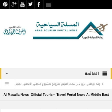
القائمة
وفد روماني يزور دير سانت كاترين للترويج لمشروع التجلي الأعظم.. تقرير
أثري
Al Masalla-News- Official Tourism Travel Portal News At Middle East
TOURISM RECOVERY ACCELERATES TO REACH 65% OF PRE-