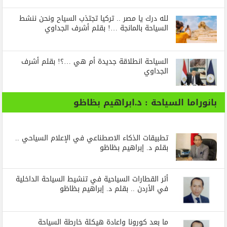
لله درك يا مصر .. تركيا تجتذب السياح ونحن ننشط
السياحة بالمانجة …! بقلم أشرف الجداوي
السياحة انطلاقة جديدة أم هي …؟! بقلم أشرف
الجداوي
بانوراما السياحة : د.ابراهيم بظاظو
تطبيقات الذكاء الاصطناعي في الإعلام السياحي ..
بقلم د. إبراهيم بظاظو
أثر القطارات السياحية في تنشيط السياحة الداخلية
في الأردن .. بقلم د. إبراهيم بظاظو
ما بعد كورونا واعادة هيكلة خارطة السياحة