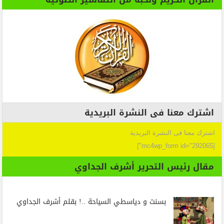
اشترك معنا فى النشرة البريدية
اشترك معنا فى النشرة البريدية
[mc4wp_form id="292065"]
مقال رئيس التحرير أشرف الجداوي
بسنت و دياسطي السياحة ..! بقلم أشرف الجداوي