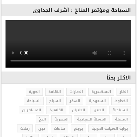
السياحة ومؤتمر المناخ : أشرف الجداوي
الاكثر بحثاً
الاثار
الاسكندرية
الامارات
الثقافة
الجوية
الخطوط
السعودية
السفر
السياح
السياحة
السياحية
الصين
الطيران
القاهرة
المسافرين
المسلة
المسلة السياحية
المصرية
الْحَجُّ
بوابة السياحة العربية
بوينج
خدمات
دبى
رحلات