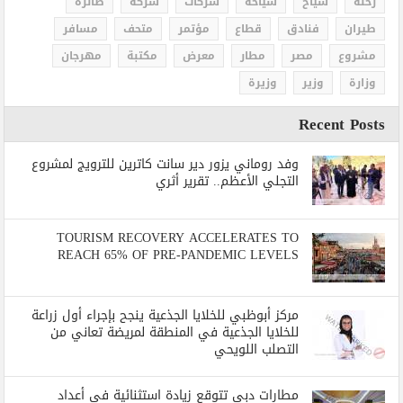
رحلة
سياح
سياحة
شركات
شركة
طائرة
طيران
فنادق
قطاع
مؤتمر
متحف
مسافر
مشروع
مصر
مطار
معرض
مكتبة
مهرجان
وزارة
وزير
وزيرة
Recent Posts
وفد روماني يزور دير سانت كاترين للترويج لمشروع
التجلي الأعظم.. تقرير أثري
TOURISM RECOVERY ACCELERATES TO
REACH 65% OF PRE-PANDEMIC LEVELS
مركز أبوظبي للخلايا الجذعية ينجح بإجراء أول زراعة
للخلايا الجذعية في المنطقة لمريضة تعاني من
التصلب اللويحي
مطارات دبي تتوقع زيادة استثنائية في أعداد