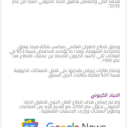
هدفنا التالي والمتمثل بتحقيق الحياد الكربوني اعتباراً من عام
2035”.
وحقق قطاع الطيران العالمي مكاسب هائلة فيما يتعلق
بالكفاءة التشغيلية، وهذا ما يؤكده الانخفاض بنسبة 53% في
انبعاثات ثاني أكسيد الكربون الناجمة عن عمليات القطاع منذ
عام 1990.
وتمتاز طائرات إيرباص بقدرتها على تقليل الانبعاثات الكربونية
بنسبة 20% مقارنة بطائرات الجيل السابق.
الحياد الكربوني
وتدعم إيرباص هدف قطاع النقل الجوي لتحقيق الحياد
الكربوني بحلول عام 2050، مع تقديم مزيد من الابتكارات
وتطوير المنتجات وإجراء التحسينات التشغيلية .