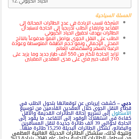
الحياد الكربوني
المسلة السياحية
الشركة تنسب الزيادة في عدد الطائرات المحالة إلى
التقاعد وارتفاع الطلب تدريجياً إلى الحاجة لاستبدال
الطائرات بهدف تحقيق الحياد الكربوني
الطلب على النقل الجوي يواصل النمو مدفوعاً بالناتج
المحلي الإجمالي ونمو حجم الطبقة المتوسطة وعودة
الرغبة بالسفر واستكشاف العالم
تزايد الحاجة لأكثر من 550 ألف طيار جديد وما يزيد على
710 آلاف خبير فني على مدى العقدين المقبلين
دبي
–
كشفت إيرباص عن توقعاتها بتحول الطلب في
قطاع النقل الجوي خلال العقدين القادمين من توسيع
الأسطول
إلى تسريع إحالة الطائرات القديمة والأقل
كفاءة في استهلاك الوقود إلى التقاعد، ما يقود إلى
الحاجة لحوالي 39 ألف طائرة جديدة لنقل المسافرين
والبضائع، تشكل الطائرات البديلة 15,250 طائرة منها..
ونتيجة لذلك، ستشكل الطائرات الحديثة الغالبية العظمى
من أسطول الطائرات التجارية بحلول عام 2040، بزيادة 13%