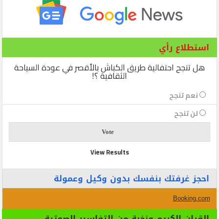
استطلاع رأي
هل تنجح احتفالية طريق الكباش بالأقصر في عودة السياحة
الثقافية ؟!
نعم تنجح
لن تنجح
View Results
احجز غرفتك بنفسك بدون وكيل وعمولة
Booking.com
القران الكريم ونخبة من التفاسير الصوتية