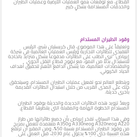
القطاع، مع توقعات بنمو العمليات الأرضية وعمليات الطيران
والخدمات المستدامة بشكلٍ كبير.
وقود الطيران المستدام
وتعليقاً على هذا الموضوع، قال كريستيان شيرر، الرئيس
التنفيذي للطائرات التجارية ورئيس العمليات العالمية في شركة
إيرباص: “نرى الطلب على الطائرات مدفوعاً بشكل متزايد بالحاجة
للاستبدال بدلاً من النمو، مع نضوج قطاع النقل الجوي
والاقتصادات العالمية، ما يشكّل الدافع الأهم لتحقيق أهداف
الحياد الكربوني.
ويتطلع العالم نحو تفعيل عمليات الطيران المستدام، وسيتحقق
ذلك على المدى القريب من خلال استبدال الطائرات القديمة
بأخرى حديثة.
ويعدّ تزويد هذه الطائرات الجديدة والحديثة بوقود الطيران
المستدام الخطوة الهامة والمقبلة التي ينتظرها القطاع.
وفي هذا السياق، تفخر إيرباص بأن جميع طائراتها من طراز
A220 وA320neo وA330neo وA350 معتمدة للعمل بمزيج
من وقود الطيران المستدام بنسبة 50%، ومن المقرر أن ترتفع
هذه النسبة حتى 100% بحلول عام 2030، قبل العمل على