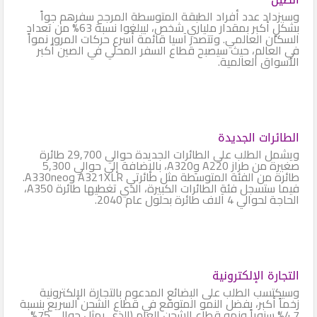
وسيزداد عدد أفراد الطبقة المتوسطة المرجح سفرهم جواً
بشكلٍ أكبر بمقدار ملياري شخص، ليبلغوا نسبة 63% من تعداد
السكان العالمي. وتتصدر آسيا قائمة أسرع حركات المرور نمواً
في العالم، حيث سيصبح قطاع السفر المحلي في الصين أكبر
الأسواق العالمية.
الطائرات الجديدة
ويشمل الطلب على الطائرات الجديدة حوالي 29,700 طائرة
صغيرة من طراز A220 وِA320، بالإضافة إلى حوالي 5,300
طائرة من الفئة المتوسطة مثل طائرتي A321XLR وA330neo.
فيما ستسجل فئة الطائرات الكبيرة، الذي تغطيها طائرة A350،
الحاجة لحوالي 4 آلاف طائرة بحلول عام 2040.
التجارة الإلكترونية
وسيكتسب الطلب على البضائع المدعوم بالتجارة الإلكترونية
زخماً أكبر، بفضل النمو المتوقع في قطاع الشحن السريع بنسبة
4.7% سنوياً ونمو قطاع الشحن العام (الذي يمثل حوالي 75%