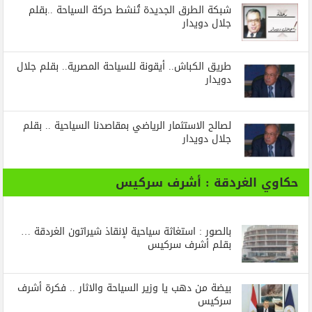
شبكة الطرق الجديدة تُنشط حركة السياحة ..بقلم
جلال دويدار
طريق الكباش.. أيقونة للسياحة المصرية.. بقلم جلال
دويدار
لصالح الاستثمار الرياضي بمقاصدنا السياحية .. بقلم
جلال دويدار
حكاوي الغردقة : أشرف سركيس
بالصور : استغاثة سياحية لإنقاذ شيراتون الغردقة …
بقلم أشرف سركيس
بيضة من دهب يا وزير السياحة والاثار .. فكرة أشرف
سركيس