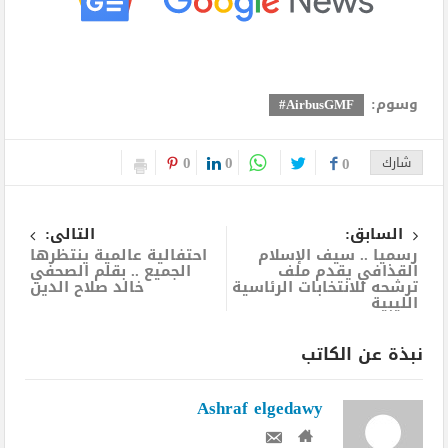
وسوم:
AirbusGMF#
0
0
شارك
0
السابق:
التالى:
رسميا .. سيف الإسلام
احتفالية عالمية ينتظرها
القذافي يقدم ملف
الجميع .. بقلم الصحفي
ترشحه للانتخابات الرئاسية
خالد صلاح الدين
الليبية
نبذة عن الكاتب
Ashraf elgedawy