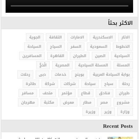
الاكثر بحثاً
الاثار
الاسكندرية
الامارات
الثقافة
الجوية
الخطوط
السعودية
السفر
السياح
السياحة
السياحية
الصين
الطيران
القاهرة
المسافرين
المسلة
المسلة السياحية
المصرية
الْحَجُّ
بوابة السياحة العربية
بوينج
خدمات
دبى
رحلات
رحلة
سياح
سياحة
شركات
شركة
طائرة
طيران
فنادق
قطاع
مؤتمر
متحف
مسافر
مشروع
مصر
مطار
معرض
مكتبة
مهرجان
وزارة
وزير
وزيرة
Recent Posts