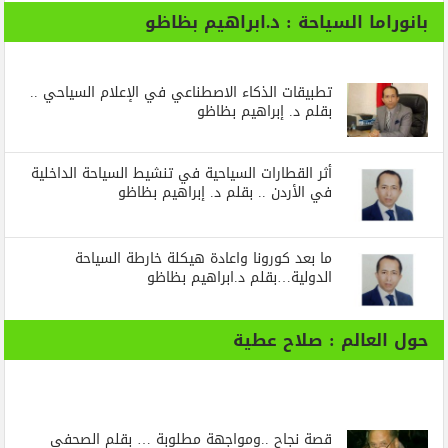
بانوراما السياحة : د.ابراهيم بظاظو
تطبيقات الذكاء الاصطناعي في الإعلام السياحي ..
بقلم د. إبراهيم بظاظو
أثر القطارات السياحية في تنشيط السياحة الداخلية
في الأردن .. بقلم د. إبراهيم بظاظو
ما بعد كورونا واعادة هيكلة خارطة السياحة
الدولية…بقلم د.ابراهيم بظاظو
حول العالم : صلاح عطية
قصة نجاح ..ومواجهة مطلوبة … بقلم الصحفي