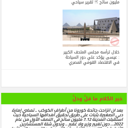
مليون سائح ؟! تقرير سياحي
خلال ترأسه مجلس المتحف الكبير
: عيسى يؤكد علي دور السياحة
في الاقتصاد القومي المصري
خير الكلام ما قلَّ ودلَّ
بعد ان انزاحت جائحة كورونا من أطراف الكوكب .. تمضي إمارة
دبي الصغيرة بثبات على طريق تحقيق أهدافها السياحية حيث
استقبلت المدينة 7.12 مليون سائح في النصف الأول من عام
2022… دون تغيير وزير ولا غفير .. وبدون شلة المستشارين