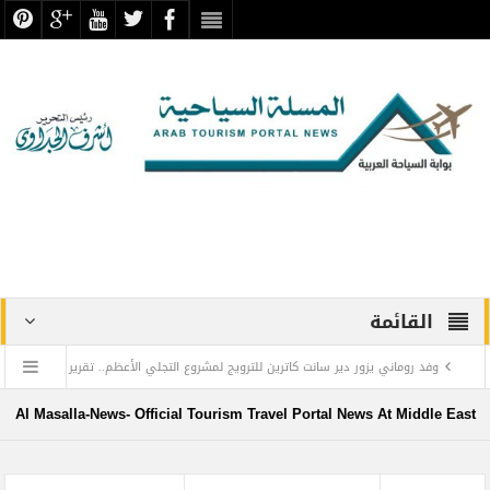
القائمة
وفد روماني يزور دير سانت كاترين للترويج لمشروع التجلي الأعظم.. تقرير
أثري
Al Masalla-News- Official Tourism Travel Portal News At Middle East
TOURISM RECOVERY ACCELERATES TO REACH 65% OF PRE-