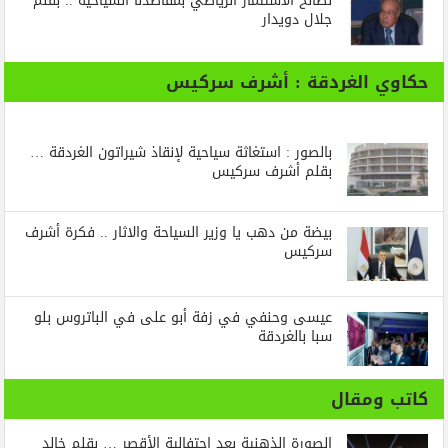
لصالح الاستثمار الرياضي بمقاصدنا السياحية .. بقلم
جلال دويدار
حكاوي الغردقة : أشرف سركيس
بالصور : استغاثة سياحية لإنقاذ شيراتون الغردقة …
بقلم أشرف سركيس
بيضة من دهب يا وزير السياحة والاثار .. فكرة أشرف
سركيس
عيسى وحنفي في زفة أبو على في الباتروس بلو
سبا بالغردقة
كاتب ومقال
الصورة الذهنية بعد احتفالية الأقصر … بقلم خالد