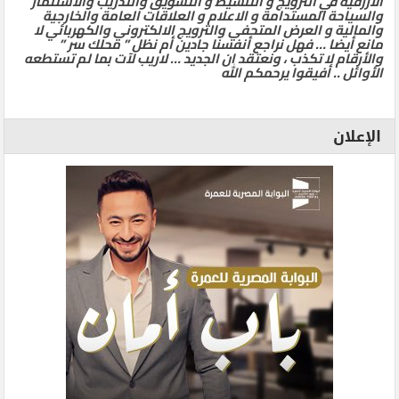
الأزرقية في الترويج و التنشيط و التسويق والتدريب والاستثمار
والسياحة المستدامة و الاعلام و العلاقات العامة والخارجية
والمالية و العرض المتحفي والترويج الالكتروني والكهربائي لا
مانع أيضا … فهل نراجع أنفسنا جادين أم نظل ” محلك سر ”
والأرقام لا تكذب ، ونعتقد ان الجديد … لاريب لآت بما لم تستطعه
الأوائل .. أفيقوا يرحمكم الله
الإعلان