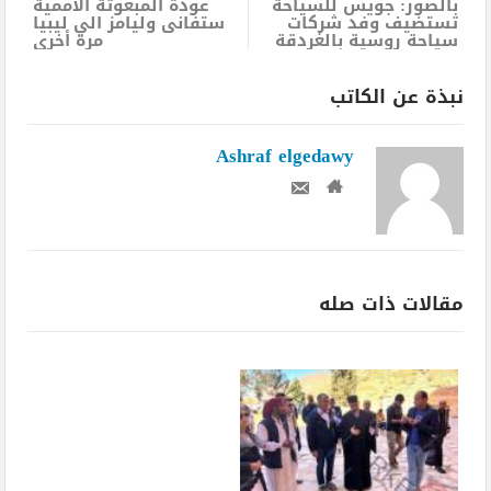
بالصور: جويس للسياحة
عودة المبعوثة الأممية
تستضيف وفد شركات
ستفانى وليامز الي ليبيا
سياحة روسية بالغردقة
مرة أخري
نبذة عن الكاتب
Ashraf elgedawy
مقالات ذات صله