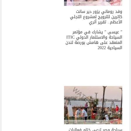
وفد روماني يزور دير سانت
كاترين للترويج لمشروع التجلي
الأعظم.. تقرير أثري
” عيسى ” يشارك في مؤتمر
السياحة والاستثمار الدولي ITIC
المنعقد على هامش بورصة لندن
السياحية 2022
سياحة مصر ترعي ختام فعاليات