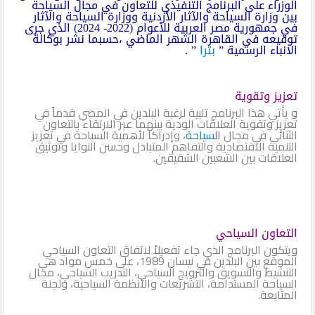
الوزراء على البرنامج التنفيذي للتعاون في مجال السياحة
بين وزارة السياحة والآثار الأردنية ووزارة السياحة والآثار
في جمهورية مصر العربية للأعوام (2022- 2024) الذي جرى
توقيعه في القاهرة الشهر الماضي ،حسبما نشر بوكالة
الانباء الرسمية ”
بترا
” .
تعزيز وتقوية
و يأتي هذا البرنامج تلبية لرغبة البلدين في المضي قدماً في
تعزيز وتقوية العلاقات الودية بينهما عبر الارتقاء بالتعاون
الثنائي في مجال
السياحة
، وإدراكا لأهمية السياحة في تعزيز
التنمية الاقتصادية والتفاهم المتبادل وحسن النوايا وتوثيق
العلاقات بين الشعبين الشقيقين.
التعاون السياحي
ويتكون البرنامج الذي جاء تفعيلاً لاتفاق التعاون السياحي
الموقع بين البلدين في نيسان 1989، على خمس مواد هي
التنشيط والتسويق والترويج السياحي، التدريب السياحي، مجال
السياحة المستدامة، التشريعات والأنظمة السياحية، ولجنة
المتابعة.