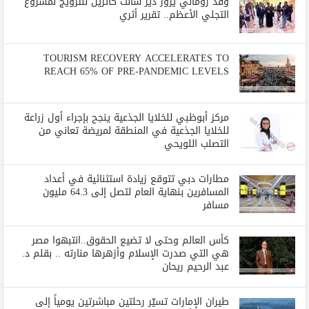
وفد روماني يزور دير سانت كاترين للترويج لمشروع
التجلي الأعظم.. تقرير أثري
TOURISM RECOVERY ACCELERATES TO
REACH 65% OF PRE-PANDEMIC LEVELS
مركز أبوظبي للخلايا الجذعية ينجح بإجراء أول زراعة
للخلايا الجذعية في المنطقة لمريضة تعاني من
التصلب اللويحي
مطارات دبي تتوقع زيادة استثنائية في أعداد
المسافرين بنهاية العام لتصل إلى 64.3 مليون
مسافر
كأس العالم وحتى لا تضيع الحقوق..انتبهوا مصر
هي التي صدرت الإسلام وأزهرها منارته .. بقلم د.
عبد الرحيم ريحان
طيران الإمارات تسيّر رحلتين مباشرتين يومياً إلى