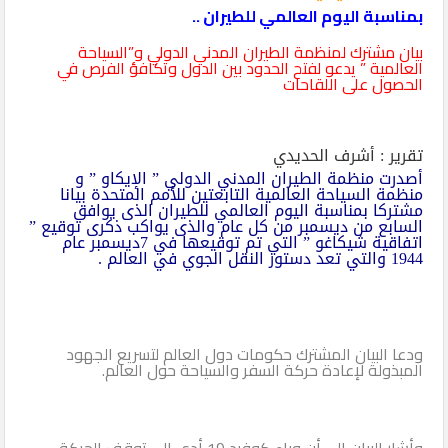
بمناسبة اليوم العالمي للطيران ..
بيان مشترك لمنظمة الطيران المدني الدولي و”السياحة
العالمية ” يدعو لفتح الحدود بين الدول وتكافؤ الفرص في
الحصول على اللقاحات
تقرير : أشرف الحديدي
أصدرت منظمة الطيران المدني الدولي ” الإيكاو ” و
منظمة السياحة العالمية التابعتين للأمم المتحدة بيانا
مشتركا بمناسبة اليوم العالمي للطيران الذى يوافق
السابع من ديسمبر من كل عام والذى يواكب ذكرى توقيع ”
اتفاقية شيكاغو ” التي تم توقيعها في 7ديسمبر عام
1944 والتي تعد دستور النقل الجوي في العالم .
ودعا البيان المشترك حكومات دول العالم لتسريع الجهود
المبذولة لإعادة حركة السفر والسياحة حول العالم.
وأشار البيان إلى أن وباء كوفيد 19 أدى إلى توقف الحركة