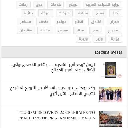
بوابة السياحة العربية
بوينج
خدمات
دبى
رحلات
رحلة
سياح
سياحة
شركات
شركة
طائرة
طيران
فنادق
قطاع
مؤتمر
متحف
مسافر
مشروع
مصر
مطار
معرض
مكتبة
مهرجان
وزارة
وزير
وزيرة
Recent Posts
اليمن تودع أمير الشعراء … وشاعر الفصحى وأديب
الأمة د. عبد العزيز المقالح
وفد روماني يزور دير سانت كاترين للترويج لمشروع
التجلي الأعظم.. تقرير أثري
TOURISM RECOVERY ACCELERATES TO
REACH 65% OF PRE-PANDEMIC LEVELS