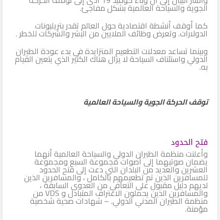
الجوية والسياحة العالمية بشكل مفاجئ.
كما أوقف أنشطة اقتصادية حول العالم تقدر بتريليونات
الدولارات. وتعرض وظائف الملايين من البشر والشركات للخطر .
وبينما تساعد معدلات التطعيم المتزايدة في بدء عودة الطيران
الدولي واستئناف السياحة لا يزال هناك الكثير الذي يتعين القيام
به.
توقف الحركة الجوية والسياحة العالمية
فتح الحدود
وأعلنت منظمة الطيران الدولي والسياحة العالمية أنهما
يضمان صوتيهما إلى أصوات مجموعة السبع ومجموعة
العشرين والعديد من البلدان التي دعت إلى فتح الحدود
للمسافرين الذين تم تطعيمهم بالكامل ، والمسافرين الذين
لديهم دليل مقبول على التعافي من العدوى السابقة ،
والمسافرين الذين يحملون الاعتراف المتبادل و VDS من
منظمة الطيران المدني الدولي. – شهادات صحية شخصية
مؤمنة.