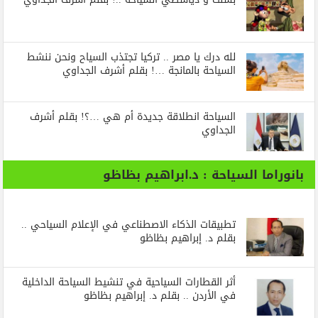
لله درك يا مصر .. تركيا تجتذب السياح ونحن ننشط
السياحة بالمانجة …! بقلم أشرف الجداوي
السياحة انطلاقة جديدة أم هي …؟! بقلم أشرف
الجداوي
بانوراما السياحة : د.ابراهيم بظاظو
تطبيقات الذكاء الاصطناعي في الإعلام السياحي ..
بقلم د. إبراهيم بظاظو
أثر القطارات السياحية في تنشيط السياحة الداخلية
في الأردن .. بقلم د. إبراهيم بظاظو