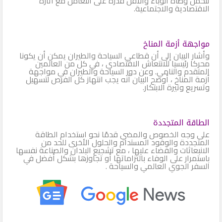
تتحمل وطأة الوباء والأقل قدرة على التعامل مع آثاره
الاقتصادية والاجتماعية.
مواجهة أزمة المناخ
وأشار البيان إلى أن قطاعي السياحة والطيران يمكن أن يكونا
محركا رئيسيا للانتعاش الاقتصادي ، في كل من العالمين
المتقدم والنامي. وعن دور السياحة والطيران في مواجهة
أزمة المناخ ، أوضح البيان أنه يجب انتهاز كل الفرص لتسهيل
وتسريع وتيرة الابتكار.
الطاقة المتجددة
على وجه الخصوص والمضي قدمًا نحو استخدام الطاقة
المتجددة والوقود المستدام والحلول الأخرى للحد من
الانبعاثات والقضاء عليها ، مع تشجيع البلدان والصناعة نفسها
باستمرار على الوفاء بالتزاماتها أو تجاوزها بشكل أفضل في
السفر الجوي العالمي والسياحة .