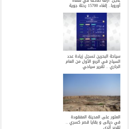
عاجل: أزمة طاحنة في سماء
أوروبا.. إلغاء 15700 رحلة جوية
سياحة البحرين تسجل زيادة عدد
السياح في الربع الأول من العام
الجاري .. تقرير سياحي
العثور على المدينة المفقودة
في ديالى و بقايا قصر كسري ..
تقرير أثري