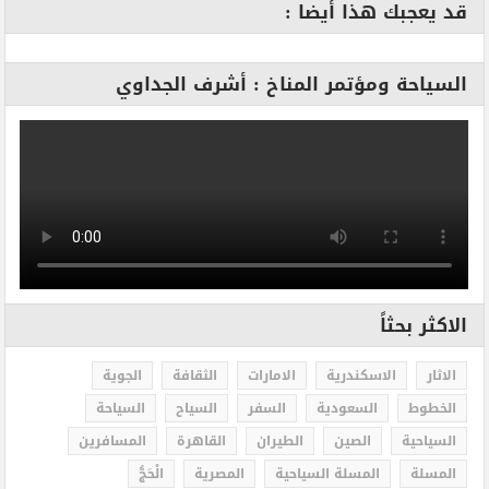
قد يعجبك هذا أيضا :
السياحة ومؤتمر المناخ : أشرف الجداوي
الاكثر بحثاً
الاثار
الاسكندرية
الامارات
الثقافة
الجوية
الخطوط
السعودية
السفر
السياح
السياحة
السياحية
الصين
الطيران
القاهرة
المسافرين
المسلة
المسلة السياحية
المصرية
الْحَجُّ