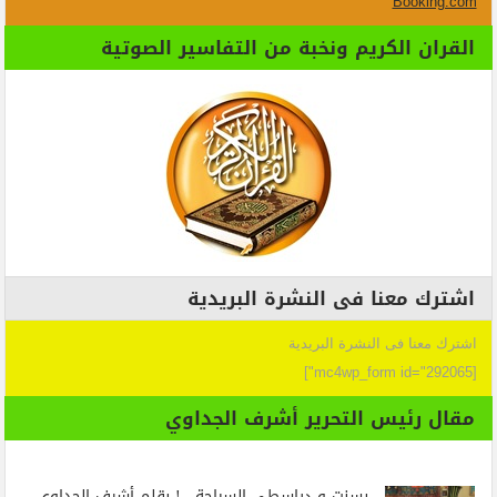
Booking.com
القران الكريم ونخبة من التفاسير الصوتية
اشترك معنا فى النشرة البريدية
اشترك معنا فى النشرة البريدية
[mc4wp_form id="292065"]
مقال رئيس التحرير أشرف الجداوي
بسنت و دياسطي السياحة ..! بقلم أشرف الجداوي