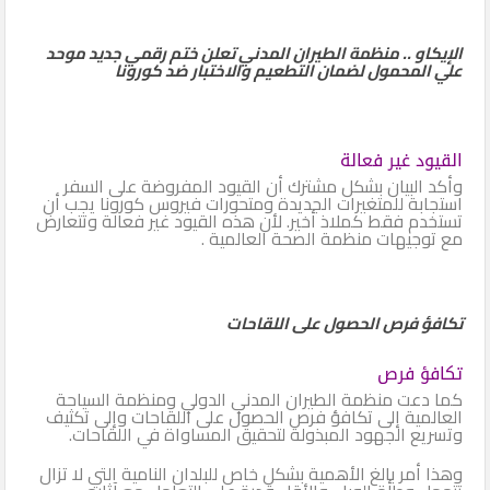
الإيكاو .. منظمة الطيران المدني تعلن ختم رقمي جديد موحد
علي المحمول لضمان التطعيم والاختبار ضد كورونا
القيود غير فعالة
وأكد البيان بشكل مشترك أن القيود المفروضة على السفر
استجابة للمتغيرات الجديدة ومتحورات فيروس كورونا يجب أن
تستخدم فقط كملاذ أخير. لأن هذه القيود غير فعالة وتتعارض
مع توجيهات منظمة الصحة العالمية .
تكافؤ فرص الحصول على اللقاحات
تكافؤ فرص
كما دعت منظمة الطيران المدني الدولي ومنظمة السياحة
العالمية إلى تكافؤ فرص الحصول على اللقاحات وإلى تكثيف
وتسريع الجهود المبذولة لتحقيق المساواة في اللقاحات.
وهذا أمر بالغ الأهمية بشكل خاص للبلدان النامية التي لا تزال