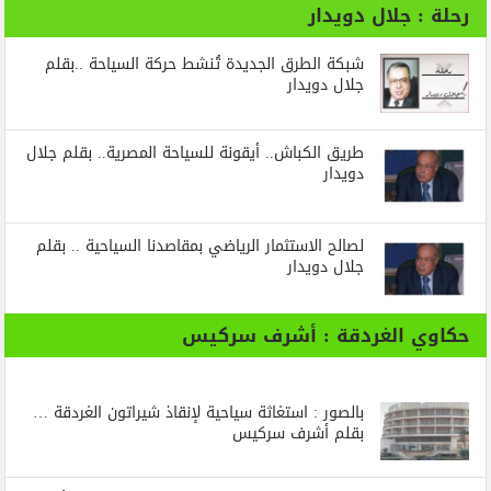
رحلة : جلال دويدار
شبكة الطرق الجديدة تُنشط حركة السياحة ..بقلم
جلال دويدار
طريق الكباش.. أيقونة للسياحة المصرية.. بقلم جلال
دويدار
لصالح الاستثمار الرياضي بمقاصدنا السياحية .. بقلم
جلال دويدار
حكاوي الغردقة : أشرف سركيس
بالصور : استغاثة سياحية لإنقاذ شيراتون الغردقة …
بقلم أشرف سركيس