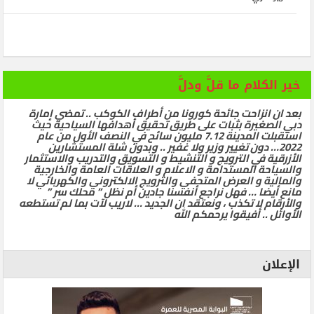
خير الكلام ما قلَّ ودلَّ
بعد ان انزاحت جائحة كورونا من أطراف الكوكب .. تمضي إمارة
دبي الصغيرة بثبات على طريق تحقيق أهدافها السياحية حيث
استقبلت المدينة 7.12 مليون سائح في النصف الأول من عام
2022… دون تغيير وزير ولا غفير .. وبدون شلة المستشارين
الأزرقية في الترويج و التنشيط و التسويق والتدريب والاستثمار
والسياحة المستدامة و الاعلام و العلاقات العامة والخارجية
والمالية و العرض المتحفي والترويج الالكتروني والكهربائي لا
مانع أيضا … فهل نراجع أنفسنا جادين أم نظل ” محلك سر ”
والأرقام لا تكذب ، ونعتقد ان الجديد … لاريب لآت بما لم تستطعه
الأوائل .. أفيقوا يرحمكم الله
الإعلان