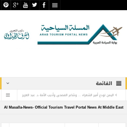
القائمة
اليمن تودع أمير الشعراء … وشاعر الفصحى وأديب الأمة د. عبد العزيز
المقالح
Al Masalla-News- Official Tourism Travel Portal News At Middle East
وفد روماني يزور دير سانت كاترين للترويج لمشروع التجلي الأعظم.. تقرير